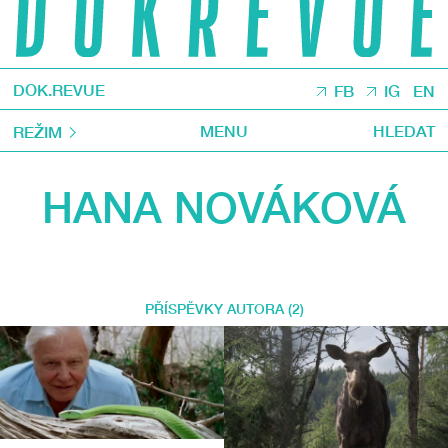
DOK.REVUE
FB
IG
EN
MENU
HLEDAT
REŽIM
HANA NOVÁKOVÁ
PŘÍSPĚVKY AUTORA (2)