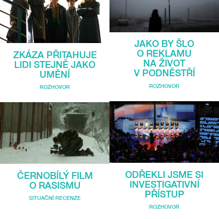
JAKO BY ŠLO
O REKLAMU
ZKÁZA PŘITAHUJE
NA ŽIVOT
LIDI STEJNĚ JAKO
V PODNĚSTŘÍ
UMĚNÍ
ROZHOVOR
ROZHOVOR
ODŘEKLI JSME SI
ČERNOBÍLÝ FILM
INVESTIGATIVNÍ
O RASISMU
PŘÍSTUP
SITUAČNÍ RECENZE
ROZHOVOR