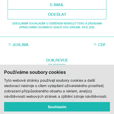
ODESLAT
ODESLÁNÍM SOUHLASÍM S ODBĚREM NEWSLETTERU A ZÁSADAMI
ZPRACOVÁNÍ OSOBNÍCH ÚDAJŮ DOC.DREAM. VÍCE ZDE.
JI.HLAVA
CDF
DOK.REVUE
RUBRIKY
AUTOŘI
Používáme soubory cookies
O DOK.REVUE
PODPOŘTE NÁS
Tyto webové stránky používají soubory cookies a další
KONTAKTY
sledovací nástroje s cílem vylepšení uživatelského prostředí,
zobrazení přizpůsobeného obsahu a reklam, analýzy
návštěvnosti webových stránek a zjištění zdroje návštěvnosti.
© 2012 – 2026 DOC.DREAM
Souhlasím
ZA PODPORY STÁTNÍHO FONDU KINEMATOGRAFIE, KRAJE VYSOČINA A
MINISTERSTVA KULTURY ČR.