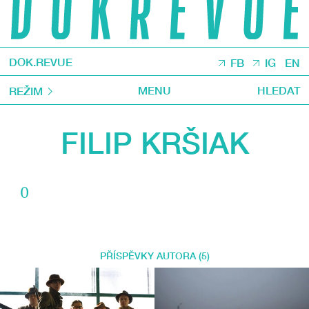
DOK.REVUE
FB
IG
EN
MENU
HLEDAT
REŽIM
FILIP KRŠIAK
0
PŘÍSPĚVKY AUTORA (5)