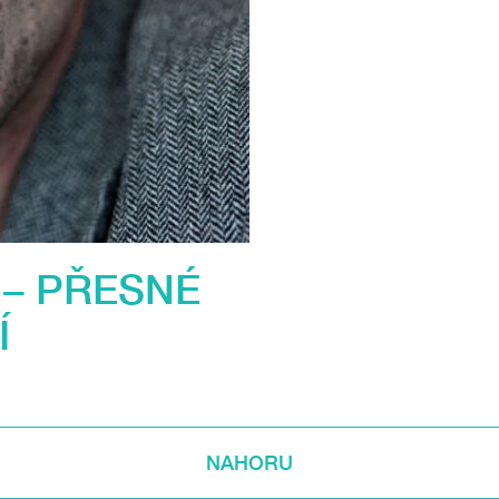
 – PŘESNÉ
Í
NAHORU