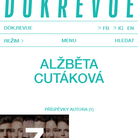
DOK.REVUE
FB
IG
EN
MENU
HLEDAT
REŽIM
ALŽBĚTA
CUTÁKOVÁ
PŘÍSPĚVKY AUTORA (1)