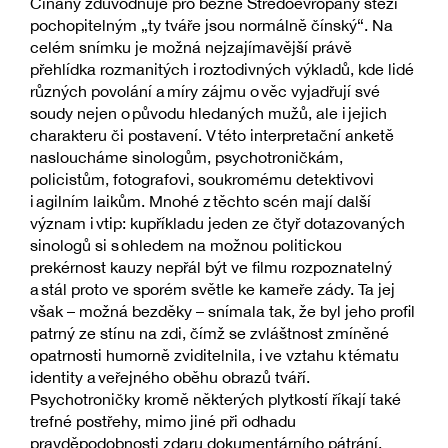
Číňany zdůvodňuje pro běžné Středoevropany stěží
pochopitelným „ty tváře jsou normálně čínský“. Na
celém snímku je možná nejzajímavější právě
přehlídka rozmanitých i roztodivných výkladů, kde lidé
různých povolání a míry zájmu o věc vyjadřují své
soudy nejen o původu hledaných mužů, ale i jejich
charakteru či postavení. V této interpretační anketě
nasloucháme sinologům, psychotroničkám,
policistům, fotografovi, soukromému detektivovi
i agilním laikům. Mnohé z těchto scén mají další
význam i vtip: kupříkladu jeden ze čtyř dotazovaných
sinologů si s ohledem na možnou politickou
prekérnost kauzy nepřál být ve filmu rozpoznatelný
a stál proto ve sporém světle ke kameře zády. Ta jej
však – možná bezděky – snímala tak, že byl jeho profil
patrný ze stínu na zdi, čímž se zvláštnost zmíněné
opatrnosti humorně zviditelnila, i ve vztahu k tématu
identity a veřejného oběhu obrazů tváří.
Psychotroničky kromě některých plytkostí říkají také
trefné postřehy, mimo jiné při odhadu
pravděpodobnosti zdaru dokumentárního pátrání.