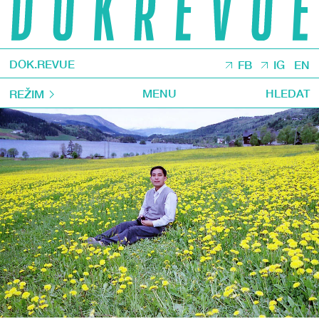
DOK.REVUE
FB
IG
EN
MENU
HLEDAT
REŽIM