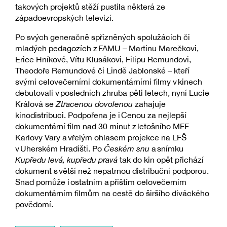
takových projektů stěží pustila některá ze
západoevropských televizí.
Po svých generačně spřízněných spolužácích či
mladých pedagozích z FAMU – Martinu Marečkovi,
Erice Hníkové, Vítu Klusákovi, Filipu Remundovi,
Theodoře Remundové či Lindě Jablonské – kteří
svými celovečerními dokumentárními filmy v kinech
debutovali v posledních zhruba pěti letech, nyní Lucie
Králová se
Ztracenou dovolenou
zahajuje
kinodistribuci. Podpořena je i Cenou za nejlepší
dokumentární film nad 30 minut z letošního MFF
Karlovy Vary a vřelým ohlasem projekce na LFŠ
v Uherském Hradišti. Po
Českém snu
a snímku
Kupředu levá, kupředu pravá
tak do kin opět přichází
dokument s větší než nepatrnou distribuční podporou.
Snad pomůže i ostatním a příštím celovečerním
dokumentárním filmům na cestě do širšího diváckého
povědomí.