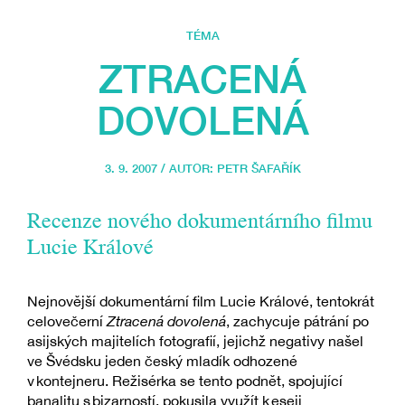
TÉMA
ZTRACENÁ
DOVOLENÁ
3. 9. 2007 / AUTOR:
PETR ŠAFAŘÍK
Recenze nového dokumentárního filmu
Lucie Králové
Nejnovější dokumentární film Lucie Králové, tentokrát
celovečerní
Ztracená dovolená
, zachycuje pátrání po
asijských majitelích fotografií, jejichž negativy našel
ve Švédsku jeden český mladík odhozené
v kontejneru. Režisérka se tento podnět, spojující
banalitu s bizarností, pokusila využít k eseji