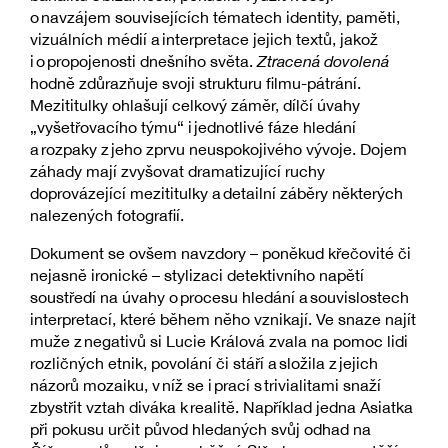
o navzájem souvisejících tématech identity, paměti,
vizuálních médií a interpretace jejich textů, jakož
i o propojenosti dnešního světa.
Ztracená dovolená
hodně zdůrazňuje svoji strukturu filmu-pátrání.
Mezititulky ohlašují celkový záměr, dílčí úvahy
„vyšetřovacího týmu“ i jednotlivé fáze hledání
a rozpaky z jeho zprvu neuspokojivého vývoje. Dojem
záhady mají zvyšovat dramatizující ruchy
doprovázející mezititulky a detailní záběry některých
nalezených fotografií.
Dokument se ovšem navzdory – poněkud křečovité či
nejasně ironické – stylizaci detektivního napětí
soustředí na úvahy o procesu hledání a souvislostech
interpretací, které během něho vznikají. Ve snaze najít
muže z negativů si Lucie Králová zvala na pomoc lidi
rozličných etnik, povolání či stáří a složila z jejich
názorů mozaiku, v níž se i prací s trivialitami snaží
zbystřit vztah diváka k realitě. Například jedna Asiatka
při pokusu určit původ hledaných svůj odhad na