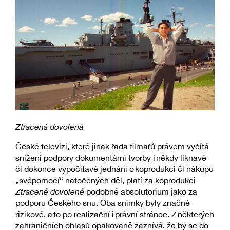
Ztracená dovolená
České televizi, které jinak řada filmařů právem vyčítá
snížení podpory dokumentární tvorby i někdy liknavé
či dokonce vypočítavé jednání o koprodukci či nákupu
„svépomocí“ natočených děl, platí za koprodukci
Ztracené dovolené
podobné absolutorium jako za
podporu Českého snu. Oba snímky byly značně
rizikové, a to po realizační i právní stránce. Z některých
zahraničních ohlasů opakovaně zaznívá, že by se do