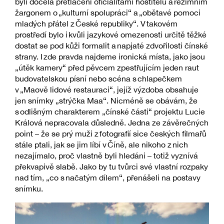
byli docela přetlačeni oficialitami hostitelů a režimním
žargonem o „kulturní spolupráci“ a „obětavé pomoci
mladých přátel z České republiky“. V takovém
prostředí bylo i kvůli jazykové omezenosti určitě těžké
dostat se pod kůži formalit a napjaté zdvořilosti čínské
strany. I zde pravda najdeme ironická místa, jako jsou
„útěk kamery“ před pěvcem zpestřujícím jeden raut
budovatelskou písní nebo scéna s chlapečkem
v „Maově lidové restauraci“, jejíž výzdoba obsahuje
jen snímky „strýčka Maa“. Nicméně se obávám, že
s odlišným charakterem „čínské části“ projektu Lucie
Králová nepracovala důsledně. Jedna ze závěrečných
point – že se prý muži z fotografií sice českých filmařů
stále ptali, jak se jim líbí v Číně, ale nikoho z nich
nezajímalo, proč vlastně byli hledáni – totiž vyznívá
překvapivě slabě. Jako by tu tvůrci své vlastní rozpaky
nad tím, „co s načatým dílem“, přenášeli na postavy
snímku.