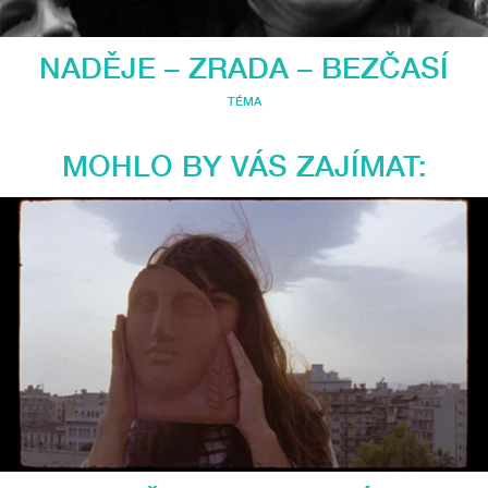
NADĚJE – ZRADA – BEZČASÍ
TÉMA
MOHLO BY VÁS ZAJÍMAT: