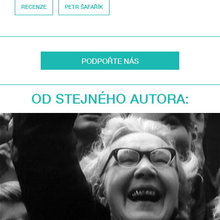
RECENZE
PETR ŠAFAŘÍK
PODPOŘTE NÁS
OD STEJNÉHO AUTORA: