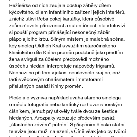
Režisérka od nich zaujala odstup záběry dílem
kýčovitého, dílem infantilního zařízení jejich interiérů,
z nichž utkví třeba pokoj kartářky, která působivě
zdůrazňovala přirozenost a autentičnost, ale v televizi
si pouští program přinášející nekonečný záběr
plápolajícího krbu. Silným místem je malebná scéna,
kdy sinolog Oldřich Král s využitím staročínského
klasického díla Kniha proměn podobně jako předtím
žena s virgulí za účelem předpovědi možného
úspěchu hledání interpretuje nápovědy trigramů.
Nachází se při tom v jakési oduševnělé krajině, což
ladí s vědcovým charismatem i metaforami
příslušných pasáží Knihy proměn.
Ploše ale vyznívá například úvaha starého sinologa
o médiu fotografie nebo kratičký rozhovor s norským
číšníkem, jemuž prý utkvěly tváře dvou ze šestice
hledaných. A rozpaky vzbuzuje především pasáž
„šťastného závěru“ pátrání. S přispěním čínské státní
televize jsou muži nalezeni, v Číně však jako by tvůrci