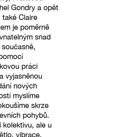
hel Gondry a opět
také Claire
lmem je poměrně
ovnatelným snad
 současně,
 pomocí
akovou práci
Na vyjasněnou
dání nových
lostí myslíme
pokoušíme skrze
ševních pohybů.
 kolektivu, ale u
tlo, vibrace,