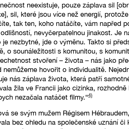
nečnost neexistuje, pouze záplava sil [obr
], sil, které jsou více než energií, protož
íte, tak ten, koho natáčíte, vám napřed p
dlišností, nevyčerpatelnou jinakost. Je na
o je nezbytné, jde o výměnu. Takto si předst
ě, o sounáležitosti s komunitou, s komunit
echetnost stvoření – života – nás jako př
d nemůžeme hovořit o individualitě. Nejed
je nás záplava života, která patří samotn
la žila ve Francii jako cizinka, rozhodně
4)
bych nezačala natáčet filmy.“
vá se svým mužem Régisem Hébraudem,
ala bez ohledu na společenské uznání či