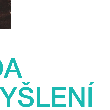
DA
YŠLENÍ