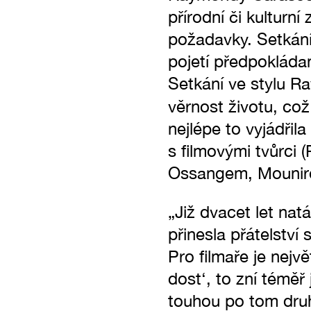
přírodní či kulturn
požadavky. Setkání
pojetí předpokláda
Setkání ve stylu R
věrnost životu, co
nejlépe to vyjádř
s filmovými tvůrci
Ossangem, Mounir
„Již dvacet let nat
přinesla přátelství
Pro filmaře je nejvě
dost‘, to zní témě
touhou po tom druh