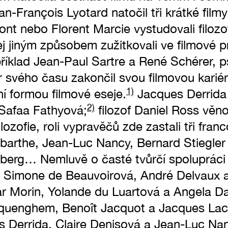
n-François Lyotard natočil tři krátké filmy;
t nebo Florent Marcie vystudovali filozof
jej jiným způsobem zužitkovali ve filmové pr
příklad Jean-Paul Sartre a René Schérer, ps
 svého času zakončil svou filmovou kariéru
1)
ní formou filmové eseje.
Jacques Derrida 
2)
Safaa Fathyová;
filozof Daniel Ross věno
ozofie, roli vypravěčů zde zastali tři franc
barthe, Jean-Luc Nancy, Bernard Stiegler
erg… Nemluvě o časté tvůrčí spolupráci fi
 Simone de Beauvoirová, André Delvaux a
 Morin, Yolande du Luartová a Angela Da
uenghem, Benoît Jacquot a Jacques Lac
 Derrida, Claire Denisová a Jean-Luc Na