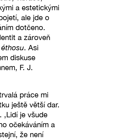
ckými a estetickými
jetí, ale jde o
káním dotčeno.
entit a zároveň
éthosu
o
. Asi
em diskuse
nem, F. J.
ytrvalá práce mi
ku ještě větší dar.
 ‚Lidí je všude
zeno očekáváním a
ejní, že není