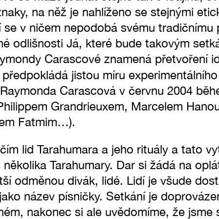
í znaky, na něž je nahlíženo se stejnými eti
 se v ničem nepodobá svému tradičnímu po
né odlišnosti Já, které bude takovým set
aymondy Carascové znamená přetvoření id
ž předpokládá jistou míru experimentálníh
ila Raymonda Carascová v červnu 2004 běh
 (Philippem Grandrieuxem, Marcelem Hanou
em Fatmim…).
áčím lid Tarahumara a jeho rituály a tato v
 s několika Tarahumary. Dar si žádá na oplát
tší odměnou divák, lidé. Lidí je všude dost.
ř jako název písničky. Setkání je doprová
ém, nakonec si ale uvědomíme, že jsme st