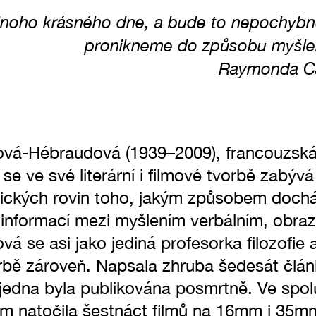
dnoho krásného dne, a bude to nepochybn
pronikneme do způsobu myšlen
Raymonda Ca
á-Hébraudová (1939–2009), francouzská 
 se ve své literární i filmové tvorbě zabýv
ktických rovin toho, jakým způsobem dochá
 informací mezi myšlením verbálním, obr
 se asi jako jediná profesorka filozofie 
orbě zároveň. Napsala zhruba šedesát člán
 jedna byla publikována posmrtně. Ve spo
 natočila šestnáct filmů na 16mm i 35mm