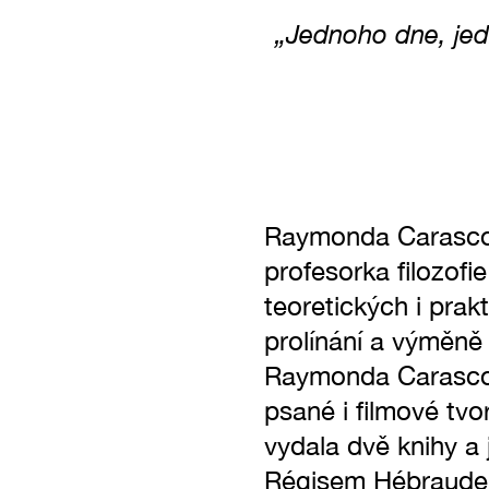
„Jednoho dne, je
Raymonda Carascov
profesorka filozofie
teoretických i pra
prolínání a výměně
Raymonda Carascová
psané i filmové tv
vydala dvě knihy a
Régisem Hébraudem