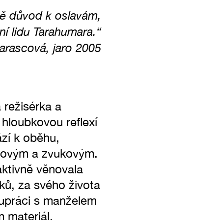
ě důvod k oslavám,
í lidu Tarahumara.“
rascová, jaro 2005
režisérka a
á hloubkovou reflexí
zí k oběhu,
azovým a zvukovým.
aktivně věnovala
ků, za svého života
lupráci s manželem
 materiál.