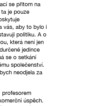
ací se přitom na
e ta je pouze
oskytuje
 vás, aby to bylo i
avuji politiku. A o
ou, která není jen
edurčené jedince
ná se o setkání
ému společenství.
 bych neodjela za
 profesorem
 komerční úspěch.