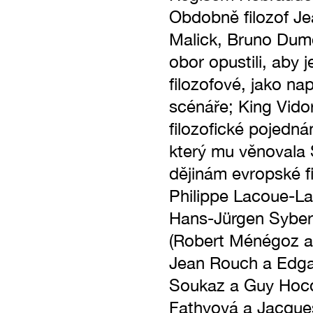
Obdobně filozof Jea
Malick, Bruno Dumon
obor opustili, aby 
filozofové, jako na
scénáře; King Vidor
filozofické pojedná
který mu věnovala 
dějinám evropské fil
Philippe Lacoue-La
Hans-Jürgen Syberb
(Robert Ménégoz a
Jean Rouch a Edgar
Soukaz a Guy Hocq
Fathyová a Jacques