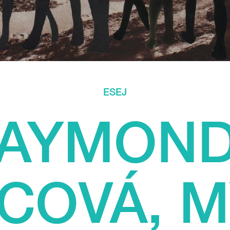
ESEJ
AYMON
COVÁ, M