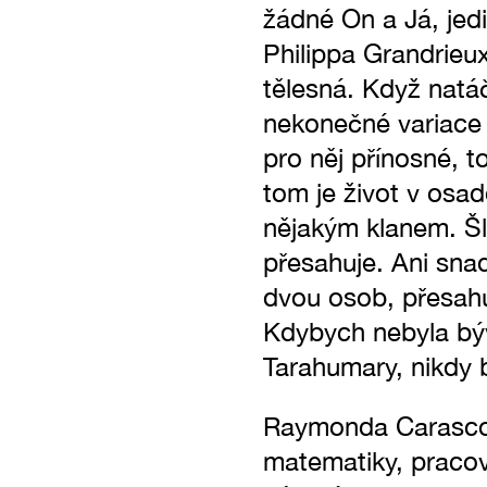
žádné On a Já, jedi
Philippa Grandrieuxe
tělesná. Když natáč
nekonečné variace o
pro něj přínosné, t
tom je život v osad
nějakým klanem. Šl
přesahuje. Ani sna
dvou osob, přesahu
Kdybych nebyla býva
Tarahumary, nikdy 
Raymonda Carasco
matematiky, pracov