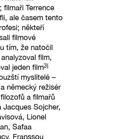
 filmaři Terrence
ii, ale časem tento
ofesi; někteří
ali filmové
 tím, že natočil
analyzoval film,
3)
val jeden film
ouzští myslitelé –
 a německý režisér
lozofů a filmařů
 Jacques Sojcher,
visová, Lionel
an, Safaa
ncy, Franssou