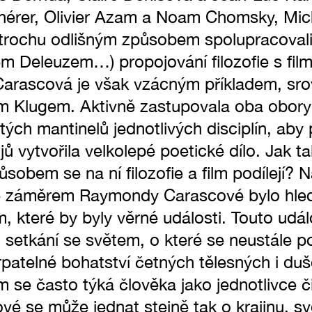
hérer, Olivier Azam a Noam Chomsky, Mic
rochu odlišným způsobem spolupracovali 
em Deleuzem…) propojování filozofie s fi
arascová je však vzácným příkladem, sr
m Klugem. Aktivně zastupovala oba obory
tých mantinelů jednotlivých disciplín, aby
jů vytvořila velkolepé poetické dílo. Jak t
sobem se na ní filozofie a film podílejí? 
e záměrem Raymondy Carascové bylo hle
m, které by byly věrné události. Touto udá
li setkání se světem, o které se neustále 
patelné bohatství četných tělesných i du
 se často týká člověka jako jednotlivce či
 se může jednat stejně tak o krajinu, svě