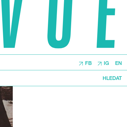
FB
IG
EN
HLEDAT