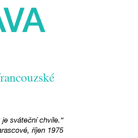
AVA
francouzské
 je sváteční chvíle.“
rascové, říjen 1975