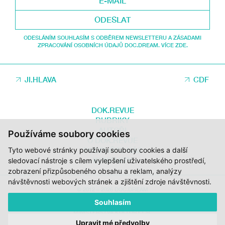
ODESLAT
ODESLÁNÍM SOUHLASÍM S ODBĚREM NEWSLETTERU A ZÁSADAMI
ZPRACOVÁNÍ OSOBNÍCH ÚDAJŮ DOC.DREAM. VÍCE ZDE.
JI.HLAVA
CDF
DOK.REVUE
RUBRIKY
AUTOŘI
Používáme soubory cookies
O DOK.REVUE
PODPOŘTE NÁS
Tyto webové stránky používají soubory cookies a další
KONTAKTY
sledovací nástroje s cílem vylepšení uživatelského prostředí,
zobrazení přizpůsobeného obsahu a reklam, analýzy
návštěvnosti webových stránek a zjištění zdroje návštěvnosti.
© 2012 – 2026 DOC.DREAM
Souhlasím
ZA PODPORY STÁTNÍHO FONDU KINEMATOGRAFIE, KRAJE VYSOČINA A
MINISTERSTVA KULTURY ČR.
Upravit mé předvolby