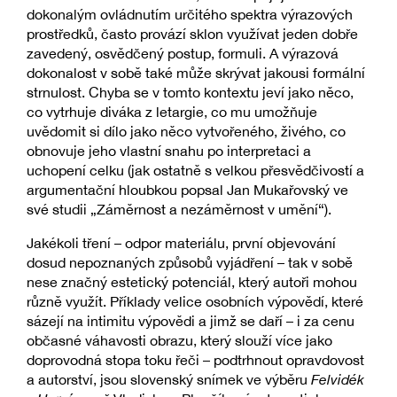
dokonalým ovládnutím určitého spektra výrazových
prostředků, často provází sklon využívat jeden dobře
zavedený, osvědčený postup, formuli. A výrazová
dokonalost v sobě také může skrývat jakousi formální
strnulost. Chyba se v tomto kontextu jeví jako něco,
co vytrhuje diváka z letargie, co mu umožňuje
uvědomit si dílo jako něco vytvořeného, živého, co
obnovuje jeho vlastní snahu po interpretaci a
uchopení celku (jak ostatně s velkou přesvědčivostí a
argumentační hloubkou popsal Jan Mukařovský ve
své studii „Záměrnost a nezáměrnost v umění“).
Jakékoli tření – odpor materiálu, první objevování
dosud nepoznaných způsobů vyjádření – tak v sobě
nese značný estetický potenciál, který autoři mohou
různě využít. Příklady velice osobních výpovědí, které
sázejí na intimitu výpovědi a jimž se daří – i za cenu
občasné váhavosti obrazu, který slouží více jako
doprovodná stopa toku řeči – podtrhnout opravdovost
a autorství, jsou slovenský snímek ve výběru
Felvidék