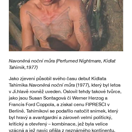
Navoněná noční můra (Perfumed Nightmare, Kidlat
Tahimik,1977)
Jako zjevení působil svého času debut Kidlata
Tahimika
Navoněná noční můra
(1977), který byl letos
v Ji.hlavě rovněž uveden. Oslovil tehdy takové tvůrce,
jako jsou Susan Sontagová či Werner Herzog a
Francis Ford Coppola, a získal cenu FIPRESCI v
Berlíně. Tahimikovi se podařilo natočit snímek, který
byl hravý a avantgardní a zároveň velmi politický,
kritický a otevřený – kombinace, jež byla velice
vzácná a jež navíc přišla z neznámého kontinentu.