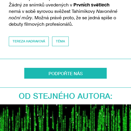
Prvních světlech
Žádný ze snímků uvedených v
nemá v sobě syrovou svěžest Tahimikovy
Navoněné
noční můry
. Možná právě proto, že se jedná spíše o
debuty filmových profesionálů.
TEREZA HADRAVOVÁ
TÉMA
PODPOŘTE NÁS
OD STEJNÉHO AUTORA: