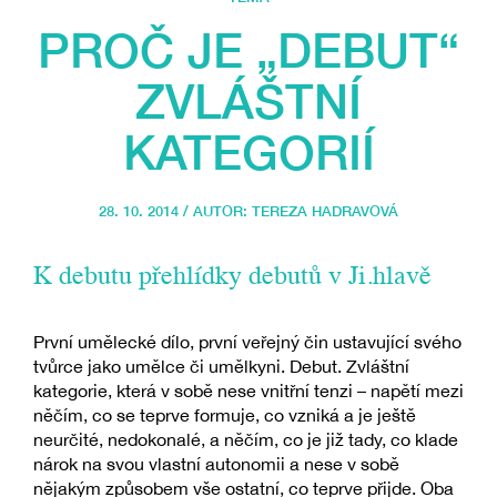
PROČ JE „DEBUT“
ZVLÁŠTNÍ
KATEGORIÍ
28. 10. 2014 / AUTOR:
TEREZA HADRAVOVÁ
K debutu přehlídky debutů v Ji.hlavě
První umělecké dílo, první veřejný čin ustavující svého
tvůrce jako umělce či umělkyni. Debut. Zvláštní
kategorie, která v sobě nese vnitřní tenzi – napětí mezi
něčím, co se teprve formuje, co vzniká a je ještě
neurčité, nedokonalé, a něčím, co je již tady, co klade
nárok na svou vlastní autonomii a nese v sobě
nějakým způsobem vše ostatní, co teprve přijde. Oba