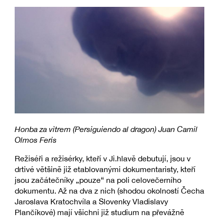
Honba za vìtrem (Persiguiendo al dragon) Juan Camil
Olmos Feris
Režiséři a režisérky, kteří v Ji.hlavě debutují, jsou v
drtivé většině již etablovanými dokumentaristy, kteří
jsou začátečníky „pouze“ na poli celovečerního
dokumentu. Až na dva z nich (shodou okolností Čecha
Jaroslava Kratochvíla a Slovenky Vladislavy
Plančíkové) mají všichni již studium na převážně