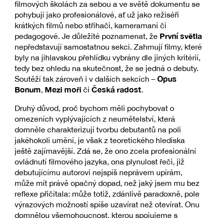
filmových školách za sebou a ve světě dokumentu se
pohybují jako profesionálové, ať už jako režiséři
krátkých filmů nebo střihači, kameramani či
První světla
pedagogové. Je důležité poznamenat, že
nepředstavují samostatnou sekci. Zahrnují filmy, které
byly na jihlavskou přehlídku vybrány dle jiných kritérií,
tedy bez ohledu na skutečnost, že se jedná o debuty.
Opus
Soutěží tak zároveň i v dalších sekcích –
Bonum
Mezi moři
Česká radost
,
či
.
Druhý důvod, proč bychom měli pochybovat o
omezeních vyplývajících z neumětelství, která
domněle charakterizují tvorbu debutantů na poli
jakéhokoli umění, je však z teoretického hlediska
ještě zajímavější. Zdá se, že ono zcela profesionální
ovládnutí filmového jazyka, ona plynulost řeči, již
debutujícímu autorovi nejspíš neprávem upírám,
může mít právě opačný dopad, než jaký jsem mu bez
reflexe přičítala: může totiž, zdánlivě paradoxně, pole
výrazových možností spíše uzavírat než otevírat. Onu
domnělou všemohoucnost, kterou spojujeme s