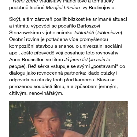
– Horní země
Vladislavy Plančíkové a tematicky
podobně laděná
Mizející hranice
Ivy Radivojevic.
Skrýt, a tím zároveň posílit blízkost ke snímané situaci
a intimitu výpovědi se podařilo Bartoszovi
Staszewskimu v jeho snímku
Tabletkáři
(
Tableciarze
).
Osobní rovina je potlačena více promyšlenou
kompoziční stavbou a snahou o univerzální sociální
apel. Ještě přesvědčivěji dosahuje této rovnováhy
Anna Roussillon ve filmu
Já jsem lid
(
Je suis le
peuple
). Režisérka vstupuje se svými „postavami“ do
dialogu jako rovnocenná partnerka: klade otázky i
odpovídá na otázky těch před kamerou. Stává se
přirozenou součástí filmu, ale způsobem jemným,
citlivým, nenovinářským.