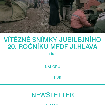
VÍTĚZNÉ SNÍMKY JUBILEJNÍHO
20. ROČNÍKU MFDF JI.HLAVA
TÉMA
NAHORU
TISK
NEWSLETTER