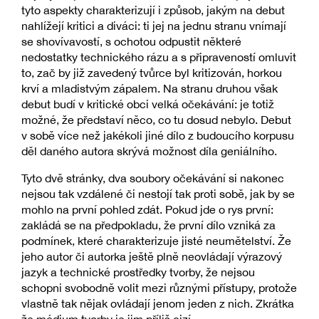
tyto aspekty charakterizují i způsob, jakým na debut
nahlížejí kritici a diváci: ti jej na jednu stranu vnímají
se shovívavostí, s ochotou odpustit některé
nedostatky technického rázu a s připraveností omluvit
to, zač by již zavedený tvůrce byl kritizován, horkou
krví a mladistvým zápalem. Na stranu druhou však
debut budí v kritické obci velká očekávání: je totiž
možné, že představí něco, co tu dosud nebylo. Debut
v sobě více než jakékoli jiné dílo z budoucího korpusu
děl daného autora skrývá možnost díla geniálního.
Tyto dvě stránky, dva soubory očekávání si nakonec
nejsou tak vzdálené či nestojí tak proti sobě, jak by se
mohlo na první pohled zdát. Pokud jde o rys první:
zakládá se na předpokladu, že první dílo vzniká za
podmínek, které charakterizuje jisté neumětelství. Že
jeho autor či autorka ještě plně neovládají výrazový
jazyk a technické prostředky tvorby, že nejsou
schopni svobodně volit mezi různými přístupy, protože
vlastně tak nějak ovládají jenom jeden z nich. Zkrátka