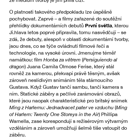
že médium tvorby je jim příliš cizí.
O platnosti takového předpokladu lze úspěšně
pochybovat. Zaprvé – a filmy zařazené do soutěžní
První světla
přehlídky dokumentárních debutů
, kterou
Ji.hlava letos poprvé připravila, tomu nasvědčují – se
zdá, že debuty, alespoň v oblasti dokumentární tvorby,
jsou dnes, co se týče ovládnutí filmové řeči a
technologie, na vysoké úrovni. Jmenujme téměř
namátkou: film
Honba za větrem
(
Persiguiendo al
dragon
) Juana Camila Olmose Ferise, který stál
rovněž za kamerou, překvapí právě těsným, avšak
zároveň neslídivým snímáním těla stárnoucího
Gustava. Když Gustav tančí sambu, tančí kamera s
ním. Statické záběry a pečlivé zarámování obrazů,
které jsou naopak charakteristické pro britský snímek
Ming z Harlemu: Jednadvacet pater ve vzduchu
(
Ming
of Harlem: Twenty One Storeys in the Air
) Phillipa
Warnella, zase korespondují s režisérovým výtvarným
vzděláním a zároveň umožňují šelmě tiše vstoupit do
záběru.