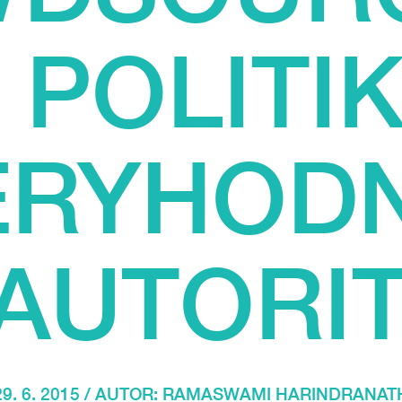
 POLITI
ĚRYHODN
 AUTORIT
29. 6. 2015 / AUTOR:
RAMASWAMI HARINDRANAT