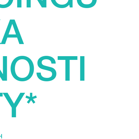
KA
OSTI
Y*
H