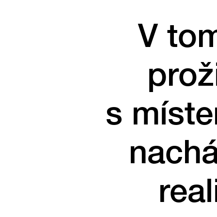
V tom
prož
s míste
nachá
real