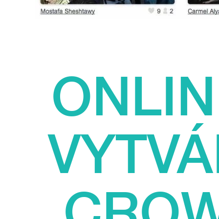
ONLI
VYTV
CROW