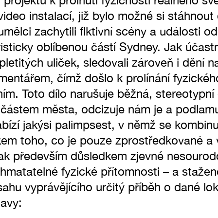
rojektu k prolnutí fyzičnosti reálného sv
deo instalací, již bylo možné si stáhnout
umělci zachytili fiktivní scény a události o
sticky oblíbenou částí Sydney. Jak účastn
pletitých uliček, sledovali zároveň i dění
ntářem, čímž došlo k prolínání fyzického
ním. Toto dílo narušuje běžná, stereotypní
ástem města, odcizuje nám je a podlamuj
bízí jakýsi palimpsest, v němž se kombinu
kem toho, co je pouze zprostředkované a v
e pak především důsledkem zjevné nesourod
 hmatatelné fyzické přítomnosti – a staže
sahu vyprávějícího určitý příběh o dané lo
tavy: