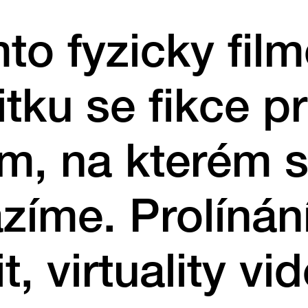
to fyzicky fi
itku se fikce pr
m, na kterém 
zíme. Prolínán
it, virtuality vi