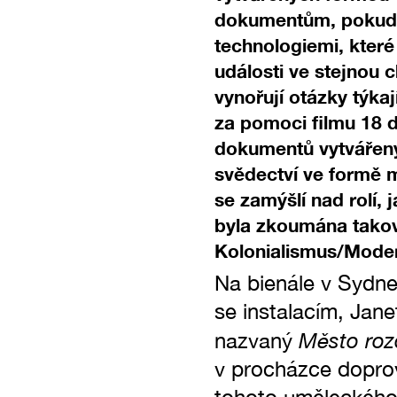
dokumentům, pokud jd
technologiemi, kter
události ve stejnou c
vynořují otázky týkaj
za pomoci filmu 18 d
dokumentů vytvářený
svědectví ve formě 
se zamýšlí nad rolí, 
byla zkoumána takový
Kolonialismus/Moder
Na bienále v Sydne
se instalacím, Jane
Město rozc
nazvaný
v procházce dopro