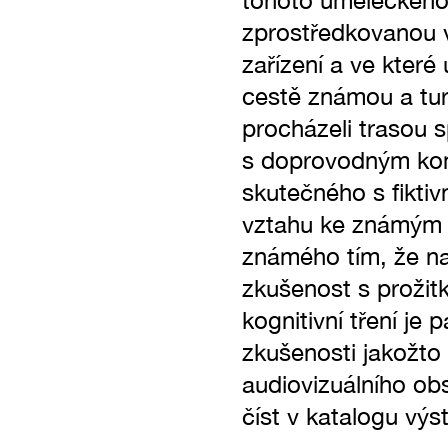
tohoto uměleckého p
zprostředkovanou vi
zařízení a ve které 
cestě známou a turi
procházeli trasou s
s doprovodným kome
skutečného s fiktiv
vztahu ke známým č
známého tím, že na
zkušenost s prožit
kognitivní tření j
zkušenosti jakožto
audiovizuálního ob
číst v katalogu výs