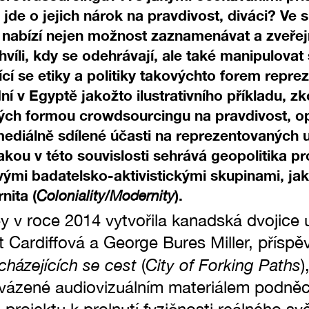
e o jejich nárok na pravdivost, diváci? Ve spo
é nabízí nejen možnost zaznamenávat a zveře
hvíli, kdy se odehrávají, ale také manipulovat 
ící se etiky a politiky takovýchto forem repre
ní v Egyptě jakožto ilustrativního příkladu, 
ch formou crowdsourcingu na pravdivost, opí
mediálně sdílené účasti na reprezentovaných 
jakou v této souvislosti sehrává geopolitika p
mi badatelsko-aktivistickými skupinami, jak
nita (
).
Coloniality/Modernity
y v roce 2014 vytvořila kanadská dvojice 
t Cardiffová a George Bures Miller, přísp
házejících se cest
City of Forking Paths
(
)
vázené audiovizuálním materiálem podněcu