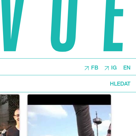
FB
IG
EN
HLEDAT