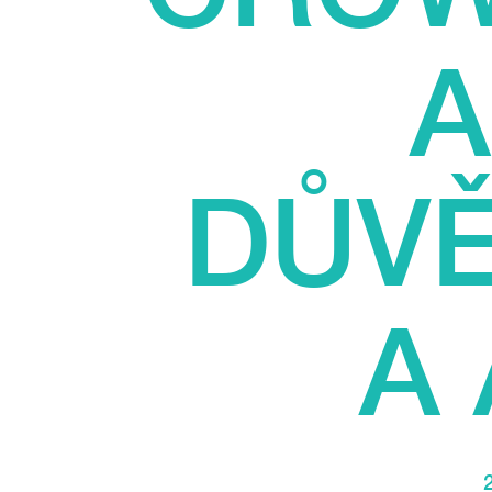
A
DŮV
A