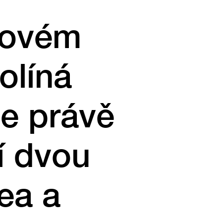
lmovém
olíná
se právě
í dvou
dea a