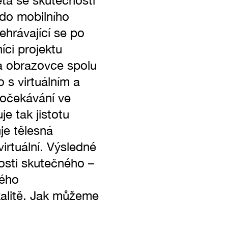
ěta se skutečností
 do mobilního
dehrávající se po
íci projektu
 na obrazovce spolu
 s virtuálním a
 očekávání ve
e tak jistotu
je tělesná
irtuální. Výsledné
osti skutečného –
ného
kalitě. Jak můžeme