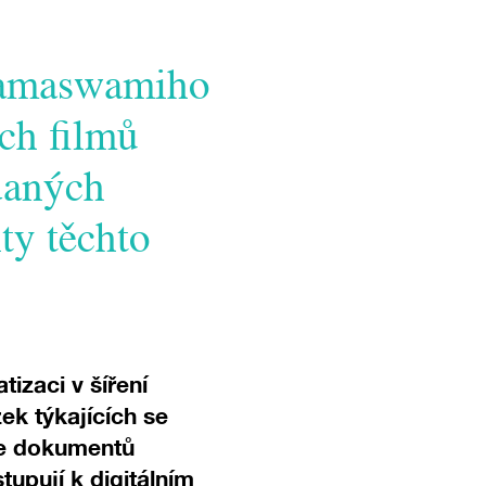
 Ramaswamiho
ch filmů
daných
ity těchto
tizaci v šíření
ek týkajících se
ne dokumentů
upují k digitálním