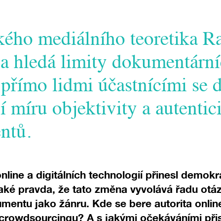
ského mediálního teoretika
a hledá limity dokumentární
přímo lidmi účastnícími se 
ší míru objektivity a autentic
ntů.
online a digitálních technologií přinesl demokra
aké pravda, že tato změna vyvolává řadu otáz
mentu jako žánru. Kde se bere autorita onli
rowdsourcingu? A s jakými očekáváními přist