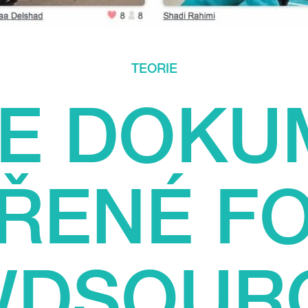
TEORIE
NE DOKU
ÁŘENÉ F
DSOUR