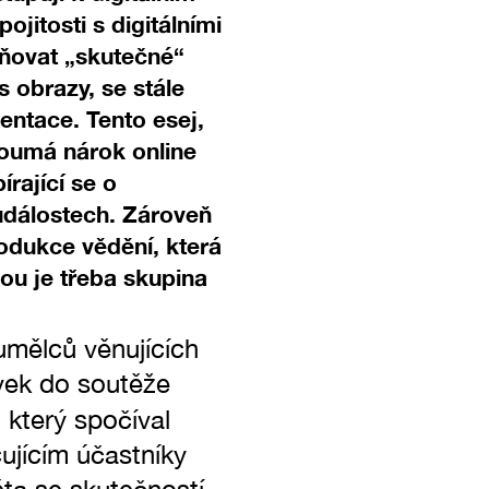
jitosti s digitálními
jňovat „skutečné“
s obrazy, se stále
zentace. Tento esej,
zkoumá nárok online
rající se o
událostech. Zároveň
rodukce vědění, která
ou je třeba skupina
umělců věnujících
ěvek do soutěže
, který spočíval
jícím účastníky