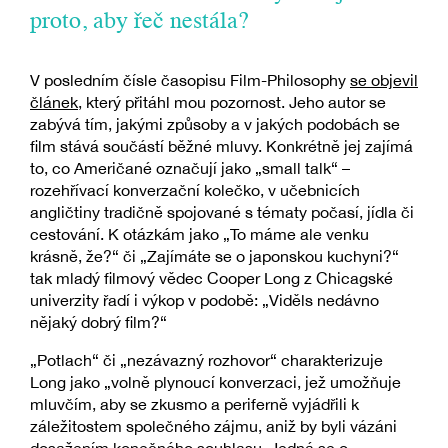
proto, aby řeč nestála?
V posledním čísle časopisu Film-Philosophy
se objevil
článek
, který přitáhl mou pozornost. Jeho autor se
zabývá tím, jakými způsoby a v jakých podobách se
film stává součástí běžné mluvy. Konkrétně jej zajímá
to, co Američané označují jako „small talk“ –
rozehřívací konverzační kolečko, v učebnicích
angličtiny tradičně spojované s tématy počasí, jídla či
cestování. K otázkám jako „To máme ale venku
krásně, že?“ či „Zajímáte se o japonskou kuchyni?“
tak mladý filmový vědec Cooper Long z Chicagské
univerzity řadí i výkop v podobě: „Viděls nedávno
nějaký dobrý film?“
„Potlach“ či „nezávazný rozhovor“ charakterizuje
Long jako „volně plynoucí konverzaci, jež umožňuje
mluvčím, aby se zkusmo a periferně vyjádřili k
záležitostem společného zájmu, aniž by byli vázáni