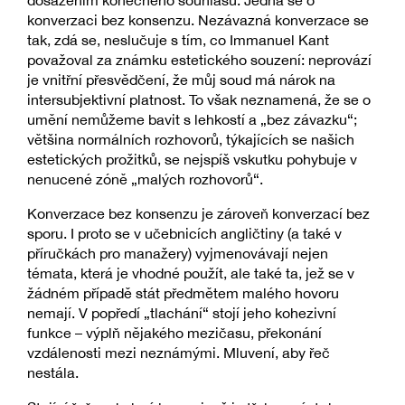
dosažením konečného souhlasu. Jedná se o
konverzaci bez konsenzu. Nezávazná konverzace se
tak, zdá se, neslučuje s tím, co Immanuel Kant
považoval za známku estetického souzení: neprovází
je vnitřní přesvědčení, že můj soud má nárok na
intersubjektivní platnost. To však neznamená, že se o
umění nemůžeme bavit s lehkostí a „bez závazku“;
většina normálních rozhovorů, týkajících se našich
estetických prožitků, se nejspíš vskutku pohybuje v
nenucené zóně „malých rozhovorů“.
Konverzace bez konsenzu je zároveň konverzací bez
sporu. I proto se v učebnicích angličtiny (a také v
příručkách pro manažery) vyjmenovávají nejen
témata, která je vhodné použít, ale také ta, jež se v
žádném případě stát předmětem malého hovoru
nemají. V popředí „tlachání“ stojí jeho kohezivní
funkce – výplň nějakého mezičasu, překonání
vzdálenosti mezi neznámými. Mluvení, aby řeč
nestála.