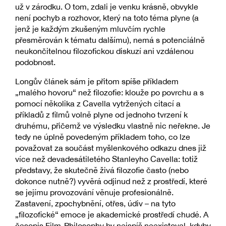
už v zárodku. O tom, zdali je venku krásně, obvykle
není pochyb a rozhovor, který na toto téma plyne (a
jenž je každým zkušeným mluvčím rychle
přesměrován k tématu dalšímu), nemá s potenciálně
neukončitelnou filozofickou diskuzí ani vzdálenou
podobnost.
Longův článek sám je přitom spíše příkladem
„malého hovoru“ než filozofie: klouže po povrchu a s
pomocí několika z Cavella vytržených citací a
příkladů z filmů volně plyne od jednoho tvrzení k
druhému, přičemž ve výsledku vlastně nic neřekne. Je
tedy ne úplně povedeným příkladem toho, co lze
považovat za součást myšlenkového odkazu dnes již
více než devadesátiletého Stanleyho Cavella: totiž
představy, že skutečně živá filozofie často (nebo
dokonce nutně?) vyvěrá odjinud než z prostředí, které
se jejímu provozování věnuje profesionálně.
Zastavení, zpochybnění, otřes, údiv – na tyto
„filozofické“ emoce je akademické prostředí chudé. A
časopis Film-Philosophy by nejspíš neexistoval, kdyby