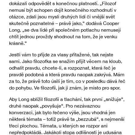
dokázali odpovědět s konečnou platností. „Filozof
nemusí být schopen dojít konečného rozhodnutí v
otázce, zdali jsou mysli druhých lidí či vnější svět
skutečně poznatelné – právě jako,“ dodává Cooper
Long, „se dva lidé při společném potlachu nemusejí
chtít jednou provždy shodnout na tom, že je venku
krásně.“
Jestli vám to přijde za vlasy přitažené, tak nejste
sami. Jako filozofka se snažím přijít věcem na kloub,
odhalit pravdu, chcete-li, a rozpoznat, která řeč je
pravdě podobná a která pravdu naopak zakrývá. Mám
za to, že právě toto úsilí je tím, co v posledku dává řeč
do pohybu. Ve filozofii, jak ji znám, je místo pro spor.
Aby Long sblížil filozofii a tlachání, tak první „snižuje“,
druhé naopak „povyšuje“. Pro nezávaznou
konverzaci, jak bylo řečeno výše, jsou vhodná jen
některá témata – totiž právě ta „bezzubá“, s nejmenší
třecí plochou. Témata, u kterých se rozpor ani
nepředpokládá. Jakákoli stopa odlišnosti je udusána