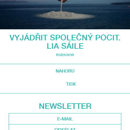
VYJÁDŘIT SPOLEČNÝ POCIT.
LIA SÁILE
ROZHOVOR
NAHORU
TISK
NEWSLETTER
ODESLAT