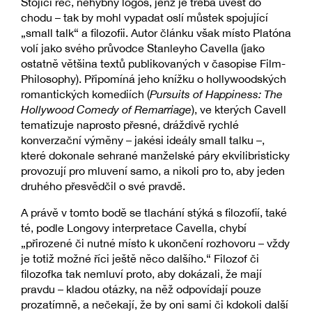
Stojící řeč, nehybný logos, jenž je třeba uvést do
chodu – tak by mohl vypadat oslí můstek spojující
„small talk“ a filozofii. Autor článku však místo Platóna
volí jako svého průvodce Stanleyho Cavella (jako
ostatně většina textů publikovaných v časopise Film-
Philosophy). Připomíná jeho knížku o hollywoodských
romantických komediích (
Pursuits of Happiness: The
Hollywood Comedy of Remarriage
), ve kterých Cavell
tematizuje naprosto přesné, dráždivě rychlé
konverzační výměny – jakési ideály small talku –,
které dokonale sehrané manželské páry ekvilibristicky
provozují pro mluvení samo, a nikoli pro to, aby jeden
druhého přesvědčil o své pravdě.
A právě v tomto bodě se tlachání stýká s filozofií, také
té, podle Longovy interpretace Cavella, chybí
„přirozené či nutné místo k ukončení rozhovoru – vždy
je totiž možné říci ještě něco dalšího.“ Filozof či
filozofka tak nemluví proto, aby dokázali, že mají
pravdu – kladou otázky, na něž odpovídají pouze
prozatímně, a nečekají, že by oni sami či kdokoli další