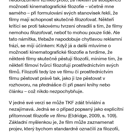
možnosti kinematografické filozofie – včetně mne
samého – při formulování svých stanovisek řekli, že
filmy mají schopnost skutečně
filozofovat
. Někteří
kritici se proti takovému tvrzení ohradili s tím, že filmy
nemohou
filozofovat
, neboť to mohou pouze lidé. Ale
tato námitka, třebaže napodobuje chytlavou reklamní
frázi, se míjí účinkem: Když já a další mluvíme o
možnosti kinematografické filozofie a tvrdíme, že
některé filmy skutečně pěstují filozofii, míníme tím, že
někteří filmoví tvůrci filozofují prostřednictvím svých
filmů. Filozofii tedy lze ve filmu či prostřednictvím
filmu pěstovat právě tak, jako ji lze pěstovat v
rozhovoru, na přednášce či při psaní knihy nebo
článku – což nikdo nezpochybňuje.
V jedné své verzi se může TKF zdát triviální a
nezajímavá. Jedná se o případ popsaný jako explicitní
přítomnost
filozofie ve filmu
(Eldridge, 2009, s. 109).
Základní myšlenkou je, že film může zaznamenat
projev, který bychom standardně označili za filozofii,