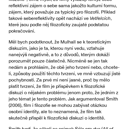
reflektivní zájem o sebe sama jakožto kulturní formu,
zájem, který považuje za typický pro filozofii. Příklad
takové sebereflektivity opět nachází ve
Vetřelcích
,
které jsou podle něj filozoficky zaujaté podstatou
pokračování.
Měl bych podotknout, že Mulhall se k teoretickým
diskuzím, jako je ta, kterou nyní vedu, vztahuje
nanejvýš negativně, a to z důvodů, kterým dokáži
porozumět pouze částečně. Nicméně se jen tak
nedám a prohlásím, že obě jeho tvrzení nebo, chcete-
li, způsoby použití těchto tvrzení, ve mně vzbuzují jisté
pochybnosti. Za prvé mi není jasné, proč by mělo
platit tvrzení, že film je příspěvkem k filozofické
diskuzi o nějakém problému jenom proto, že jedním z
jeho témat je tento problém. Jak argumentoval Smith
(2006), film i filozofie se mohou zabývat otázkou
osobní identity, ale to neznamená, že film tak
skutečně přispěl k filozofické diskuzi o identitě.
Smith tvrdí, že ačkoli se snímek
Sólo pro dva
(
All of