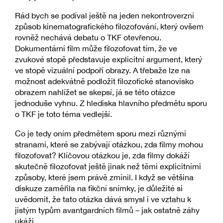
Rád bych se podíval ještě na jeden nekontroverzní
způsob kinematografického filozofování, který ovšem
rovněž nechává debatu o TKF otevřenou.
Dokumentární film může filozofovat tím, že ve
zvukové stopě představuje explicitní argument, který
ve stopě vizuální podpoří obrazy. A třebaže lze na
možnost adekvátně podložit filozofické stanovisko
obrazem nahlížet se skepsí, já se této otázce
jednoduše vyhnu. Z hlediska hlavního předmětu sporu
o TKF je toto téma vedlejší.
Co je tedy oním předmětem sporu mezi různými
stranami, které se zabývají otázkou, zda filmy mohou
filozofovat? Klíčovou otázkou je, zda filmy dokáží
skutečně filozofovat ještě jinak než těmi explicitními
způsoby, které jsem právě zmínil. I když se většina
diskuze zaměřila na fikční snímky, je důležité si
uvědomit, že tato otázka dává smysl i ve vztahu k
jistým typům avantgardních filmů – jak ostatně záhy
ukáži.