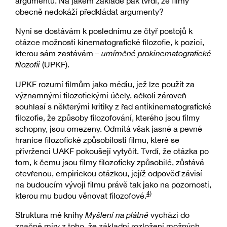
argumentu. Na jakém základě pak tvrdí, že filmy
obecně nedokáží předkládat argumenty?
Nyní se dostávám k poslednímu ze čtyř postojů k
otázce možnosti kinematografické filozofie, k pozici,
kterou sám zastávám –
umírněné prokinematografické
filozofii
(UPKF).
UPKF rozumí filmům jako médiu, jež lze použít za
významnými filozofickými účely, ačkoli zároveň
souhlasí s některými kritiky z řad antikinematografické
filozofie, že způsoby filozofování, kterého jsou filmy
schopny, jsou omezeny. Odmítá však jasné a pevné
hranice filozofické způsobilosti filmu, které se
přívrženci UAKF pokoušejí vytyčit. Tvrdí, že otázka po
tom, k čemu jsou filmy filozoficky způsobilé, zůstává
otevřenou, empirickou otázkou, jejíž odpověď závisí
na budoucím vývoji filmu právě tak jako na pozornosti,
4)
kterou mu budou věnovat filozofové.
Struktura mé knihy
Myšlení na plátně
vychází do
značné míry z toho, že základní rozložení možných