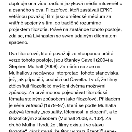
doplňuje ona více tradiční jazyková média mluveného
a psaného slova. Filozofové, kteří zastávají EPKF,
většinou považují film jako umělecké médium za
vnitřně spojený s tím, co tradičně rozumíme
projektem filozofie. Právě na zastánce tohoto postoje,
zdá se, má Livingston se svým údajným dilematem
spadeno.
Dva filozofové, které považuji za stoupence určité
verze tohoto postoje, jsou Stanley Cavell (2004) a
Stephen Mulhall (2008). Zaměřím se zde na
Mulhallovu nedávnou interpretaci tohoto stanoviska,
jež, jak připouští, pochází od Cavella. Tvrdí, že filmy
ztělesňují filozofické myšlení dvěma možnými
způsoby. Za prvé mohou pojednávat filozofická
témata stejným způsobem jako filozofové. Příkladem
je série
Vetřelců
(1979–97), která se podle Mulhalla
zabývá tématy „sexuality, tělesnosti a plození“, a to
filozofickým způsobem (Mulhall 2008, s. 132). Za
druhé Mulhall tvrdí, že „filmy existují ve stavu
filozofie“, čímž myslí, že filmy vykazují tentýž sebe-