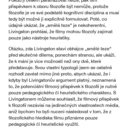
Pokud ji ovšem parafrázovat nelze, pak film
příspěvkem k oboru filozofie být nemůže, protože
filozofie je ve své podstatě kognitivní disciplína a musí
tedy být možné ji explicitně formulovat. Poté, co
údajně ukázal, že „smělá teze“ je nekoherentní,
Livingston prohlásí, že filmy mohou filozofy zajímat
pouze jako nástroje heuristiky.
Otázku, zda Livingston staví obhájce „smělé teze“
před skutečné dilema, ponechám stranou, ale ukáži,
že k mání je více možností než ony dvě, které
představuje. Svou vlastní typologii jsem se ostatně
rozhodl zavést mimo jiné proto, abych ukázal, že i
kdyby byl Livingstonův argument platný, neznamená
to, že potenciální filmový příspěvek k filozofii je nutně
pouze pedagogického či heuristického charakteru. S
Livingstonem můžeme souhlasit, že filmový příspěvek
k filozofii nezávisí na jedinečných vlastnostech média,
aniž bychom ho byli nuceni následovat v tom, že z
filozofického hlediska filmu přiznáme pouze
pedagogické či heuristické využití.