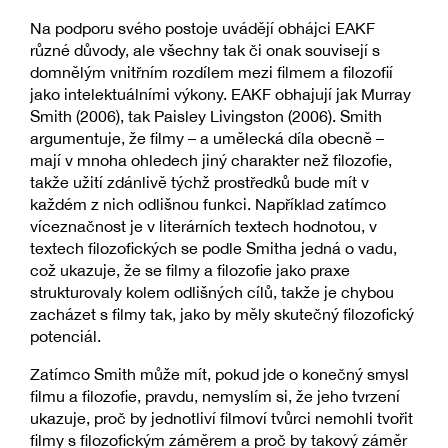
Na podporu svého postoje uvádějí obhájci EAKF
různé důvody, ale všechny tak či onak souvisejí s
domnělým vnitřním rozdílem mezi filmem a filozofií
jako intelektuálními výkony. EAKF obhajují jak Murray
Smith (2006), tak Paisley Livingston (2006). Smith
argumentuje, že filmy – a umělecká díla obecně –
mají v mnoha ohledech jiný charakter než filozofie,
takže užití zdánlivě týchž prostředků bude mít v
každém z nich odlišnou funkci. Například zatímco
víceznačnost je v literárních textech hodnotou, v
textech filozofických se podle Smitha jedná o vadu,
což ukazuje, že se filmy a filozofie jako praxe
strukturovaly kolem odlišných cílů, takže je chybou
zacházet s filmy tak, jako by měly skutečný filozofický
potenciál.
Zatímco Smith může mít, pokud jde o konečný smysl
filmu a filozofie, pravdu, nemyslím si, že jeho tvrzení
ukazuje, proč by jednotliví filmoví tvůrci nemohli tvořit
filmy s filozofickým záměrem a proč by takový záměr