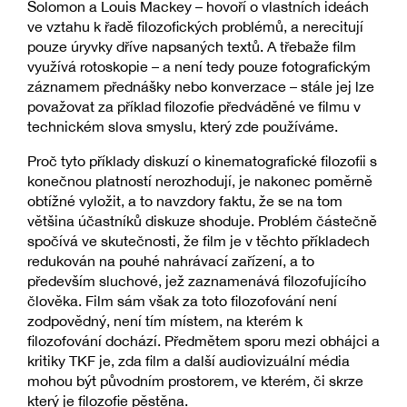
Solomon a Louis Mackey – hovoří o vlastních ideách
ve vztahu k řadě filozofických problémů, a nerecitují
pouze úryvky dříve napsaných textů. A třebaže film
využívá rotoskopie – a není tedy pouze fotografickým
záznamem přednášky nebo konverzace – stále jej lze
považovat za příklad filozofie předváděné ve filmu v
technickém slova smyslu, který zde používáme.
Proč tyto příklady diskuzí o kinematografické filozofii s
konečnou platností nerozhodují, je nakonec poměrně
obtížné vyložit, a to navzdory faktu, že se na tom
většina účastníků diskuze shoduje. Problém částečně
spočívá ve skutečnosti, že film je v těchto příkladech
redukován na pouhé nahrávací zařízení, a to
především sluchové, jež zaznamenává filozofujícího
člověka. Film sám však za toto filozofování není
zodpovědný, není tím místem, na kterém k
filozofování dochází. Předmětem sporu mezi obhájci a
kritiky TKF je, zda film a další audiovizuální média
mohou být původním prostorem, ve kterém, či skrze
který je filozofie pěstěna.