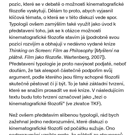
pozic, které se v debatě o možnosti kinematografické
filozofie vyskytují. Dělám to proto, abych vyjasnil
klíčová témata, o která se v této diskuzi vede spor.
Typologii ovšem zamýšlím také využít jako úvod k
představení toho, jak se k otázce možnosti
kinematografické filozofie stavím já (podrobně svou
pozici rozvíjím a obhajuji v nedávno vydané knize
Thinking on Screen: Film as Philosophy
[
Myšlení na
plátně. Film jako filozofie
. Wartenberg, 2007]).
Představení typologie je proto navýsost podjaté, neboť
doufám, že tak alespoň částečně podpořím svůj
argument, podle kterého jsou filmy schopné filozofii
skutečně pěstovat či jí být. To je také základní tvrzení,
které se snažím prosadit ve své knize. V následujícím
textu budu toto tvrzení označovat jako „tezi o
kinematografické filozofii“ (ve zkratce TKF).
Než ovšem představím slíbenou typologii, rád bych
zažehnal jedno nedorozumění, které diskuzi o
kinematografické filozofii od počátku sužuje. Ono
nedorozumění vzniklo proto, že někteří ze stoupenců