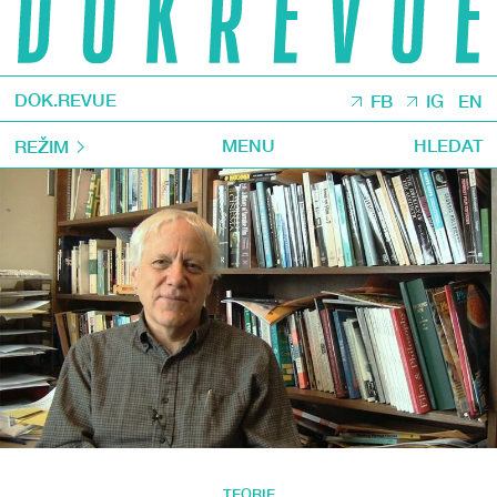
DOK.REVUE
FB
IG
EN
MENU
HLEDAT
REŽIM
TEORIE