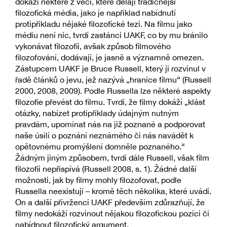
dokáží některé z věcí, které dělají tradičnější
filozofická média, jako je například nabídnutí
protipříkladu nějaké filozofické tezi. Na filmu jako
médiu není nic, tvrdí zastánci UAKF, co by mu bránilo
vykonávat filozofii, avšak způsob filmového
filozofování, dodávají, je jasně a významně omezen.
Zástupcem UAKF je Bruce Russell, který ji rozvinul v
řadě článků o jevu, jež nazývá „hranice filmu“ (Russell
2000, 2008, 2009). Podle Russella lze některé aspekty
filozofie převést do filmu. Tvrdí, že filmy dokáží „klást
otázky, nabízet protipříklady údajným nutným
pravdám, upomínat nás na již poznané a podporovat
naše úsilí o poznání neznámého či nás navádět k
opětovnému promýšlení domněle poznaného.“
Žádným jiným způsobem, tvrdí dále Russell, však film
filozofii nepřispívá (Russell 2008, s. 1). Žádné další
možnosti, jak by filmy mohly filozofovat, podle
Russella neexistují – kromě těch několika, které uvádí.
On a další přívrženci UAKF především zdůrazňují, že
filmy nedokáží rozvinout nějakou filozofickou pozici či
nabídnout filozofický argument.