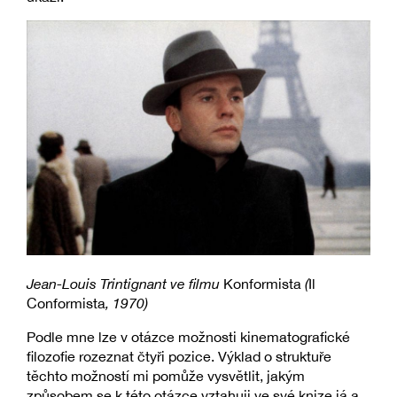
Jean-Louis Trintignant ve filmu
Konformista
(
Il
Conformista
, 1970)
Podle mne lze v otázce možnosti kinematografické
filozofie rozeznat čtyři pozice. Výklad o struktuře
těchto možností mi pomůže vysvětlit, jakým
způsobem se k této otázce vztahuji ve své knize já a