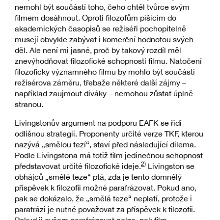
nemohl být součástí toho, čeho chtěl tvůrce svým
filmem dosáhnout. Oproti filozofům píšícím do
akademických časopisů se režiséři pochopitelně
musejí obvykle zabývat i komerční hodnotou svých
děl. Ale není mi jasné, proč by takový rozdíl měl
znevýhodňovat filozofické schopnosti filmu. Natočení
filozoficky významného filmu by mohlo být součástí
režisérova záměru, třebaže některé další zájmy –
například zaujmout diváky – nemohou zůstat úplně
stranou.
Livingstonův argument na podporu EAFK se řídí
odlišnou strategií. Proponenty určité verze TKF, kterou
nazývá „smělou tezí“, staví před následující dilema.
Podle Livingstona má totiž film jedinečnou schopnost
2)
představovat určité filozofické ideje.
Livingston se
obhájců „smělé teze“ ptá, zda je tento domnělý
příspěvek k filozofii možné parafrázovat. Pokud ano,
pak se dokázalo, že „smělá teze“ neplatí, protože i
parafrázi je nutné považovat za příspěvek k filozofii.