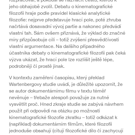
jeho obhajobě zvolil. Debatu o kinematografické
filozofii hraje podle pravidel klasické analytické
filozofie: nejprve představuje hrací pole, poté zhruba
načrtává dosavadní vývoj partie a nakonec předvádí
vlastní tah. Sám ovšem přiznává, že výklad do značné
míry přizpůsobuje cíli – totiž zvýšení přesvědčivosti
vlastní argumentace. Na dalšího případného
účastníka debaty o kinematografické filozofii pak čeká
výzva ukázat, že hrací pole lze rozlišit ještě lépe,
podrobněji či prostě jinak.
V kontextu zaměření časopisu, který překlad
Wartenbergovy studie uvádí, je důležité upozornit, že
se autor dokumentárnímu filmu v textu téměř
nevěnuje – třebaže alespoň považuje za nutné
vysvětlit proč. Hned zkraje studie se zabývá návrhem
použít při odpovědi na otázku po možnosti
kinematografické filozofie zkratku – totiž odkázat k
(například) dokumentárním filmům, které filozofii
jednoduše obsahují (citují filozofické dílo či zachycují