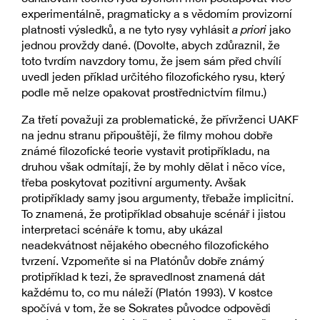
experimentálně, pragmaticky a s vědomím provizorní
platnosti výsledků, a ne tyto rysy vyhlásit
a priori
jako
jednou provždy dané. (Dovolte, abych zdůraznil, že
toto tvrdím navzdory tomu, že jsem sám před chvílí
uvedl jeden příklad určitého filozofického rysu, který
podle mě nelze opakovat prostřednictvím filmu.)
Za třetí považuji za problematické, že přívrženci UAKF
na jednu stranu připouštějí, že filmy mohou dobře
známé filozofické teorie vystavit protipříkladu, na
druhou však odmítají, že by mohly dělat i něco více,
třeba poskytovat pozitivní argumenty. Avšak
protipříklady samy jsou argumenty, třebaže implicitní.
To znamená, že protipříklad obsahuje scénář i jistou
interpretaci scénáře k tomu, aby ukázal
neadekvátnost nějakého obecného filozofického
tvrzení. Vzpomeňte si na Platónův dobře známý
protipříklad k tezi, že spravedlnost znamená dát
každému to, co mu náleží (Platón 1993). V kostce
spočívá v tom, že se Sokrates původce odpovědi