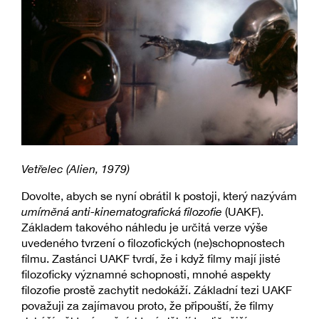
Vetřelec (Alien, 1979)
Dovolte, abych se nyní obrátil k postoji, který nazývám
umírněná anti-kinematografická filozofie
(UAKF).
Základem takového náhledu je určitá verze výše
uvedeného tvrzení o filozofických (ne)schopnostech
filmu. Zastánci UAKF tvrdí, že i když filmy mají jisté
filozoficky významné schopnosti, mnohé aspekty
filozofie prostě zachytit nedokáží. Základní tezi UAKF
považuji za zajímavou proto, že připouští, že filmy