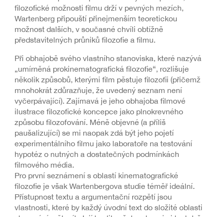
filozofické možnosti filmu drží v pevných mezích,
Wartenberg připouští přinejmenším teoretickou
možnost dalších, v současné chvíli obtížně
představitelných průniků filozofie a filmu.
Při obhajobě svého vlastního stanoviska, které nazývá
„umírněná prokinematografická filozofie“, rozlišuje
několik způsobů, kterými film pěstuje filozofii (přičemž
mnohokrát zdůrazňuje, že uvedený seznam není
vyčerpávající). Zajímavá je jeho obhajoba filmové
ilustrace filozofické koncepce jako plnokrevného
způsobu filozofování. Méně objevné (a příliš
paušalizující) se mi naopak zdá být jeho pojetí
experimentálního filmu jako laboratoře na testování
hypotéz o nutných a dostatečných podmínkách
filmového média.
Pro první seznámení s oblastí kinematografické
filozofie je však Wartenbergova studie téměř ideální.
Přístupnost textu a argumentační rozpětí jsou
vlastnosti, které by každý úvodní text do složité oblasti