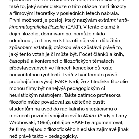
také to, jaký směr diskuze o této otázce mezi filozofy
a filmovými teoretiky v posledních letech nabrala.
První možností je postoj, který nazývám
extrémní anti-
kinematografická filozofie
(EAKF). V tento okamžik
dějin filozofie, domnívám se, nemůže nikdo
odmítnout, že filmy se k filozofii nějakým důležitým
způsobem vztahují; otázkou však zůstává právě to,
jaký tento vztah je či může být. Počet článků a knih,
časopisů a konferencí o filozofických tématech
představovaných ve filmech koneckonců roste
neuvěřitelnou rychlostí. Tváří v tvář tomuto právě
probíhajícímu vývoji EAKF tvrdí, že z hlediska filozofie
mohou filmy být nanejvýš pedagogickým či
heuristickým nástrojem. Takže zatímco profesorka
filozofie může považovat za užitečné pustit
studentům na úvod do radikálního skepticismu o
možnosti poznání vnějšího světa
Matrix
(Andy a Larry
Wachowski, 1999), obhájce EAKF by argumentoval,
že filmy nejsou z filozofického hlediska zajímavé jinak
než právě takto – pedagogicky.