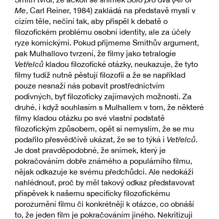
Me
, Carl Reiner, 1984) zakládá na představě mysli v
cizím těle, nečiní tak, aby přispěl k debatě o
filozofickém problému osobní identity, ale za účely
ryze komickými. Pokud přijmeme Smithův argument,
pak Mulhallovo tvrzení, že filmy jako tetralogie
Vetřelců
kladou filozofické otázky, neukazuje, že tyto
filmy tudíž nutně pěstují filozofii a že se například
pouze nesnaží nás pobavit prostřednictvím
podivných, byť filozoficky zajímavých možností. Za
druhé, i když souhlasím s Mulhallem v tom, že některé
filmy kladou otázku po své vlastní podstatě
filozofickým způsobem, opět si nemyslím, že se mu
podařilo přesvědčivě ukázat, že se to týká i
Vetřelců
.
Je dost pravděpodobné, že snímek, který je
pokračováním dobře známého a populárního filmu,
nějak odkazuje ke svému předchůdci. Ale nedokáži
nahlédnout, proč by měl takový odkaz představovat
příspěvek k našemu specificky filozofickému
porozumění filmu či konkrétněji k otázce, co obnáší
to, že jeden film je pokračováním jiného. Nekritizuji