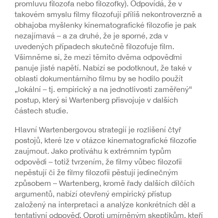
promluvu filozofa nebo filozofky). Odpovídá, že v
takovém smyslu filmy filozofují příliš nekontroverzně a
obhajoba myšlenky kinematografické filozofie je pak
nezajímavá – a za druhé, že je sporné, zda v
uvedených případech skutečně filozofuje film.
Všimněme si, že mezi těmito dvěma odpověďmi
panuje jisté napětí. Nabízí se podotknout, že také v
oblasti dokumentárního filmu by se hodilo použít
„lokální – tj. empirický a na jednotlivosti zaměřený“
postup, který si Wartenberg přisvojuje v dalších
částech studie.
Hlavní Wartenbergovou strategií je rozlišení čtyř
postojů, které lze v otázce kinematografické filozofie
zaujmout. Jako protiváhu k extrémním typům
odpovědi – totiž tvrzením, že filmy vůbec filozofii
nepěstují či že filmy filozofii pěstují jedinečným
způsobem – Wartenberg, kromě řady dalších dílčích
argumentů, nabízí otevřený empirický přístup
založený na interpretaci a analýze konkrétních děl a
tentativní odpověď. Oproti umírněným skeptikům, kteří