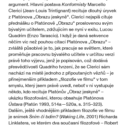
argument. Hlavní postava
Konformisty
Marcello
Clerici (Jean-Louis Trintignant) recituje dlouhý úryvek
z Platónova „Obrazu jeskyně“. Clerici nejspíš cituje
přednášku o Platónově „Obrazu“ proslovenou svým
bývalým učitelem, zdržujícím se nyní v exilu, Lucou
Quadrim (Enzo Tarascio). I když je daná sekvence
něčím víc než pouhou citací Platónova „Obrazu“ –
zvláště působivé je to, jak pracuje se světlem, které
proměňuje pracovnu bývalého učitele v určitou verzi
právě toho výjevu, jenž je popisován, což dodává
přesvědčivosti Quadriho tvrzení, že se Clerici sám
nachází na místě jednoho z připoutaných vězňů – je
přinejmenším příkladem „filozofie ve filmu“ v tom
smyslu, který jsem právě uvedl, neboť v ní vystupuje
někdo, kdo recituje Platónův „Obraz jeskyně“ –
ukázku filozofování, kterou obsahuje Platónova
Ústava
(Platón 1993, 514a—520a, s. 315–323).
Dalším, ještě vhodnějším příkladem filozofie ve filmu
je snímek
Sním či bdím?
(
Waking Life
, 2001) Richarda
Linklatera, ve kterém dva současní filozofové – Robert