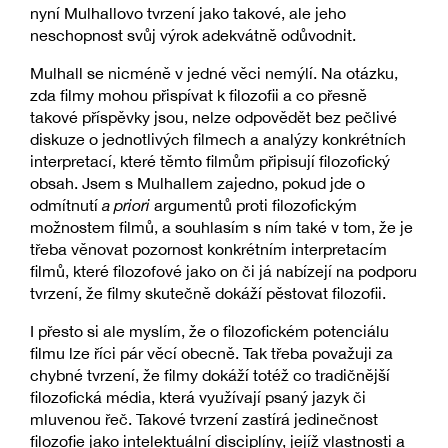
nyní Mulhallovo tvrzení jako takové, ale jeho
neschopnost svůj výrok adekvátně odůvodnit.
Mulhall se nicméně v jedné věci nemýlí. Na otázku,
zda filmy mohou přispívat k filozofii a co přesně
takové příspěvky jsou, nelze odpovědět bez pečlivé
diskuze o jednotlivých filmech a analýzy konkrétních
interpretací, které těmto filmům připisují filozofický
obsah. Jsem s Mulhallem zajedno, pokud jde o
odmítnutí
a priori
argumentů proti filozofickým
možnostem filmů, a souhlasím s ním také v tom, že je
třeba věnovat pozornost konkrétním interpretacím
filmů, které filozofové jako on či já nabízejí na podporu
tvrzení, že filmy skutečně dokáží pěstovat filozofii.
I přesto si ale myslím, že o filozofickém potenciálu
filmu lze říci pár věcí obecně. Tak třeba považuji za
chybné tvrzení, že filmy dokáží totéž co tradičnější
filozofická média, která využívají psaný jazyk či
mluvenou řeč. Takové tvrzení zastírá jedinečnost
filozofie jako intelektuální disciplíny, jejíž vlastnosti a