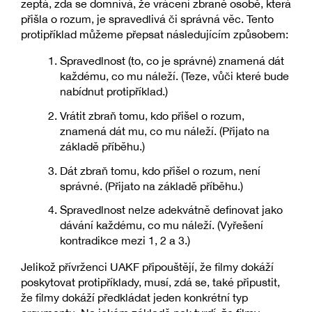
zeptá, zda se domnívá, že vrácení zbraně osobě, která
přišla o rozum, je spravedlivá či správná věc. Tento
protipříklad můžeme přepsat následujícím způsobem:
Spravedlnost (to, co je správné) znamená dát
každému, co mu náleží. (Teze, vůči které bude
nabídnut protipříklad.)
Vrátit zbraň tomu, kdo přišel o rozum,
znamená dát mu, co mu náleží. (Přijato na
základě příběhu.)
Dát zbraň tomu, kdo přišel o rozum, není
správné. (Přijato na základě příběhu.)
Spravedlnost nelze adekvátně definovat jako
dávání každému, co mu náleží. (Vyřešení
kontradikce mezi 1, 2 a 3.)
Jelikož přívrženci UAKF připouštějí, že filmy dokáží
poskytovat protipříklady, musí, zdá se, také připustit,
že filmy dokáží předkládat jeden konkrétní typ