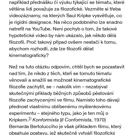
například přednášku či výuku týkající se tématu, které
většina lidí považuje za filozofické. Vezměte si třeba
videozáznamy, na kterých Saul Kripke vysvětluje, co
je rigidní designace. Na něco podobného lze snadno
natrefit na YouTube. Není pochyb o tom, že takové
hypotetické video by nám ukázalo, jak někdo dělá
filozofii. Proč takový případ ovšem nestačí k tomu,
abychom rozhodli, zda lze filozofii dělat
kinematograficky?
Než na tuto otázku odpovím, chtěl bych se pozastavit
nad tím, že nikdo z těch, kteří se tomuto tématu
věnovali a snažili se možnost kinematografické
filozofie zachytit, se – nakolik vím – nezabýval
skutečnými příklady běžných způsobů pěstování
filozofie zachycenými ve filmu. Namísto toho dávají
přednost vlastnímu oblíbenému myšlenkovému
experimentu – stejného typu, jako je ten můj o
1)
Kripkem.
Konformista
(
Il Conformista
, 1970)
Bernarda Bertolucciho je však příkladem filmu, který
obsahuje postavu, jež skutečně vytváří filozofický