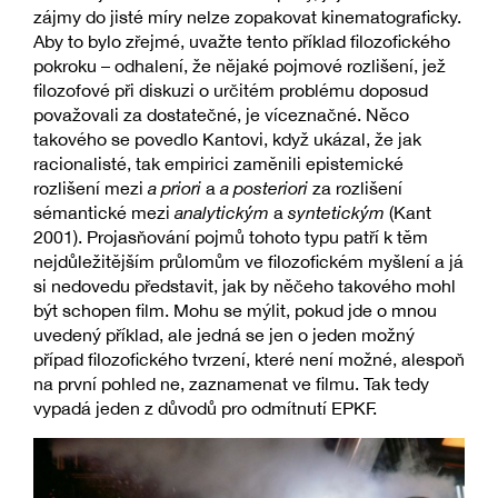
zájmy do jisté míry nelze zopakovat kinematograficky.
Aby to bylo zřejmé, uvažte tento příklad filozofického
pokroku – odhalení, že nějaké pojmové rozlišení, jež
filozofové při diskuzi o určitém problému doposud
považovali za dostatečné, je víceznačné. Něco
takového se povedlo Kantovi, když ukázal, že jak
racionalisté, tak empirici zaměnili epistemické
rozlišení mezi
a priori
a
a posteriori
za rozlišení
sémantické mezi
analytickým
a
syntetickým
(Kant
2001). Projasňování pojmů tohoto typu patří k těm
nejdůležitějším průlomům ve filozofickém myšlení a já
si nedovedu představit, jak by něčeho takového mohl
být schopen film. Mohu se mýlit, pokud jde o mnou
uvedený příklad, ale jedná se jen o jeden možný
případ filozofického tvrzení, které není možné, alespoň
na první pohled ne, zaznamenat ve filmu. Tak tedy
vypadá jeden z důvodů pro odmítnutí EPKF.