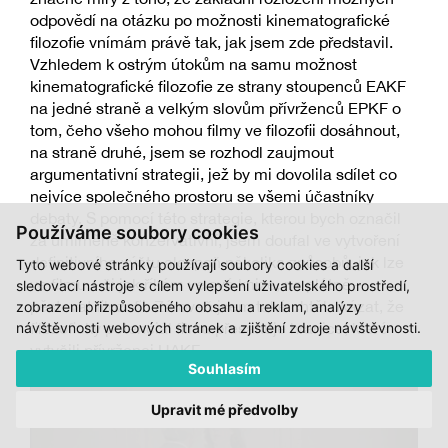
odpovědí na otázku po možnosti kinematografické
filozofie vnímám právě tak, jak jsem zde představil.
Vzhledem k ostrým útokům na samu možnost
kinematografické filozofie ze strany stoupenců EAKF
na jedné straně a velkým slovům přívrženců EPKF o
tom, čeho všeho mohou filmy ve filozofii dosáhnout,
na straně druhé, jsem se rozhodl zaujmout
argumentativní strategii, jež by mi dovolila sdílet co
nejvíce společného prostoru se všemi účastníky
debaty. S pomocí této strategie, kterou bych označil
Používáme soubory cookies
za umírněně konzervativní, jsem doufal ve vytvoření
definitivního výčtu alespoň několika způsobů, jak lze
Tyto webové stránky používají soubory cookies a další
ve filmu – či jak říkám ve své knize, na plátně –
sledovací nástroje s cílem vylepšení uživatelského prostředí,
pěstovat filozofii. Zároveň jsem také chtěl ukázat, že
zobrazení přizpůsobeného obsahu a reklam, analýzy
filozofický potenciál filmu přesahuje hranice, které
návštěvnosti webových stránek a zjištění zdroje návštěvnosti.
vytyčili přívrženci UAKF.
Souhlasím
Upravit mé předvolby