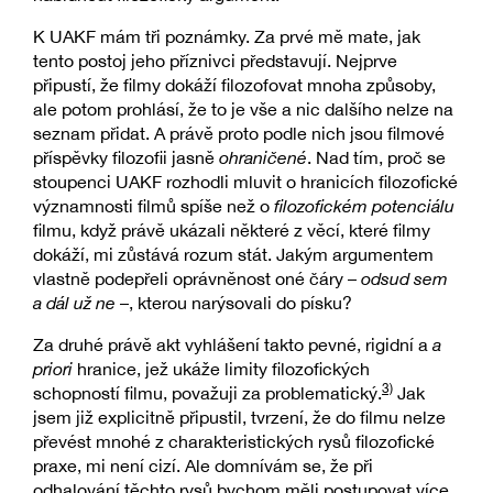
K UAKF mám tři poznámky. Za prvé mě mate, jak
tento postoj jeho příznivci představují. Nejprve
připustí, že filmy dokáží filozofovat mnoha způsoby,
ale potom prohlásí, že to je vše a nic dalšího nelze na
seznam přidat. A právě proto podle nich jsou filmové
příspěvky filozofii jasně
ohraničené
. Nad tím, proč se
stoupenci UAKF rozhodli mluvit o hranicích filozofické
významnosti filmů spíše než o
filozofickém potenciálu
filmu, když právě ukázali některé z věcí, které filmy
dokáží, mi zůstává rozum stát. Jakým argumentem
vlastně podepřeli oprávněnost oné čáry –
odsud sem
a dál už ne
–, kterou narýsovali do písku?
Za druhé právě akt vyhlášení takto pevné, rigidní a
a
priori
hranice, jež ukáže limity filozofických
3)
schopností filmu, považuji za problematický.
Jak
jsem již explicitně připustil, tvrzení, že do filmu nelze
převést mnohé z charakteristických rysů filozofické
praxe, mi není cizí. Ale domnívám se, že při
odhalování těchto rysů bychom měli postupovat více