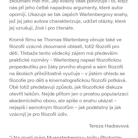
zkoumání měl mít. Její kvality však potvrzuje i to, když
nás při jeho četbě napadnou argumenty, které autor
opomíjí. Ukazuje se tak úspěch Wartenbergovy snahy,
jež jej jako autora charakterizuje, udržet otázky, které
jej vzrušují, živé i pro čtenáře.
Kromě filmu se Thomas Wartenberg věnuje také ve
filozofii vzácně zkoumané oblasti, totiž filozofii pro
děti. Třebaže tento vědecký zájem má především
praktické rozměry – Wartenberg napsal filozofickou
propedeutiku pro žáky prvního stupně a sám filozofii
na školách příležitostně vyučuje – v jistém ohledu se
filozofie pro děti s kinematografickou filozofií potkává.
Obě totiž představují způsob, jak filozofické diskuze
otevřít laikům. Nejde přitom jen o prostou popularizaci
akademického oboru, ale spíše o snahu ukázat –
nejspíš i samotným filozofům – jak podstatný (a jak
vzácný) je pro filozofii údiv.
Tereza Hadravová
*)
Na mysli mám Muensterbergovu knihu
Photoplay