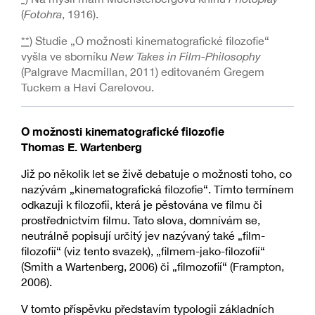
(
Fotohra
, 1916).
**)
Studie „O možnosti kinematografické filozofie“
vyšla ve sborníku
New Takes in Film-Philosophy
(Palgrave Macmillan, 2011) editovaném Gregem
Tuckem a Havi Carelovou.
O možnosti kinematografické filozofie
Thomas E. Wartenberg
Již po několik let se živě debatuje o možnosti toho, co
nazývám „kinematografická filozofie“. Tímto termínem
odkazuji k filozofii, která je pěstována ve filmu či
prostřednictvím filmu. Tato slova, domnívám se,
neutrálně popisují určitý jev nazývaný také „film-
filozofií“ (viz tento svazek), „filmem-jako-filozofií“
(Smith a Wartenberg, 2006) či „filmozofií“ (Frampton,
2006).
V tomto příspěvku představím typologii základních