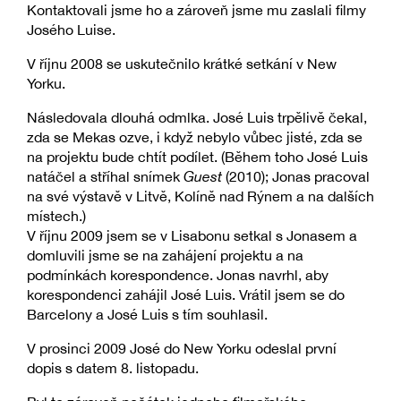
Kontaktovali jsme ho a zároveň jsme mu zaslali filmy
Josého Luise.
V říjnu 2008 se uskutečnilo krátké setkání v New
Yorku.
Následovala dlouhá odmlka. José Luis trpělivě čekal,
zda se Mekas ozve, i když nebylo vůbec jisté, zda se
na projektu bude chtít podílet. (Během toho José Luis
natáčel a stříhal snímek
Guest
(2010); Jonas pracoval
na své výstavě v Litvě, Kolíně nad Rýnem a na dalších
místech.)
V říjnu 2009 jsem se v Lisabonu setkal s Jonasem a
domluvili jsme se na zahájení projektu a na
podmínkách korespondence. Jonas navrhl, aby
korespondenci zahájil José Luis. Vrátil jsem se do
Barcelony a José Luis s tím souhlasil.
V prosinci 2009 José do New Yorku odeslal první
dopis s datem 8. listopadu.