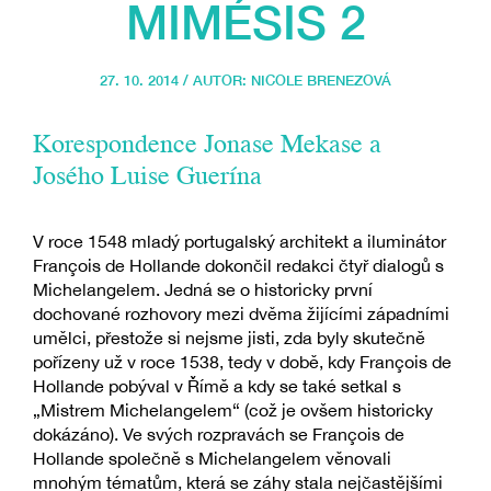
MIMÉSIS 2
27. 10. 2014 / AUTOR:
NICOLE BRENEZOVÁ
Korespondence Jonase Mekase a
Josého Luise Guerína
V roce 1548 mladý portugalský architekt a iluminátor
François de Hollande dokončil redakci čtyř dialogů s
Michelangelem. Jedná se o historicky první
dochované rozhovory mezi dvěma žijícími západními
umělci, přestože si nejsme jisti, zda byly skutečně
pořízeny už v roce 1538, tedy v době, kdy François de
Hollande pobýval v Římě a kdy se také setkal s
„Mistrem Michelangelem“ (což je ovšem historicky
dokázáno). Ve svých rozpravách se François de
Hollande společně s Michelangelem věnovali
mnohým tématům, která se záhy stala nejčastějšími