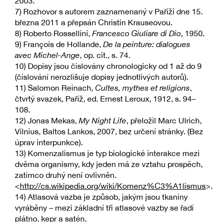
2003.
7) Rozhovor s autorem zaznamenaný v Paříži dne 15.
března 2011 a přepsán Christin Krauseovou.
8) Roberto Rossellini,
Francesco Giuliare di Dio
, 1950.
9) François de Hollande,
De la peinture: dialogues
avec Michel-Ange
, op. cit., s. 74.
10) Dopisy jsou číslovány chronologicky od 1 až do 9
(číslování nerozlišuje dopisy jednotlivých autorů).
11) Salomon Reinach,
Cultes, mythes et religions
,
čtvrtý svazek, Paříž, ed. Ernest Leroux, 1912, s. 94–
108.
12) Jonas Mekas,
My Night Life
, přeložil Marc Ulrich,
Vilnius, Baltos Lankos, 2007, bez určení stránky. (Bez
úprav interpunkce).
13) Komenzalismus je typ biologické interakce mezi
dvěma organismy, kdy jeden má ze vztahu prospěch,
zatímco druhý není ovlivněn.
<
http://cs.wikipedia.org/wiki/Komenz%C3%A1lismus
>.
14) Atlasová vazba je způsob, jakým jsou tkaniny
vyráběny – mezi základní tři atlasové vazby se řadí
plátno, kepr a satén.