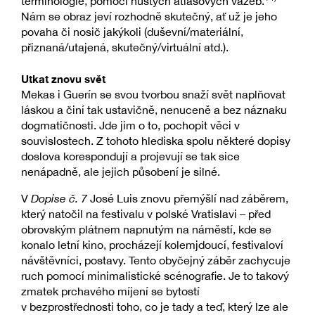
terminologie, pomocí hustých atlasových vazeb.
Nám se obraz jeví rozhodně skutečný, ať už je jeho
povaha či nosič jakýkoli (duševní/materiální,
přiznaná/utajená, skutečný/virtuální atd.).
Utkat znovu svět
Mekas i Guerín se svou tvorbou snaží svět naplňovat
láskou a činí tak ustavičně, nenuceně a bez náznaku
dogmatičnosti. Jde jim o to, pochopit věci v
souvislostech. Z tohoto hlediska spolu některé dopisy
doslova korespondují a projevují se tak sice
nenápadně, ale jejich působení je silné.
V
Dopise č. 7
José Luis znovu přemýšlí nad záběrem,
který natočil na festivalu v polské Vratislavi – před
obrovským plátnem napnutým na náměstí, kde se
konalo letní kino, procházejí kolemjdoucí, festivaloví
návštěvníci, postavy. Tento obyčejný záběr zachycuje
ruch pomocí minimalistické scénografie. Je to takový
zmatek prchavého míjení se bytostí
v bezprostřednosti toho, co je tady a teď, který lze ale