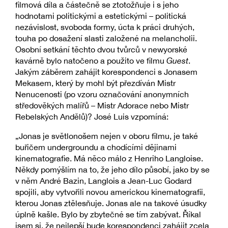
filmová díla a částečně se ztotožňuje i s jeho
hodnotami politickými a estetickými – politická
nezávislost, svoboda formy, úcta k práci druhých,
touha po dosažení slasti založené na melancholii.
Osobní setkání těchto dvou tvůrců v newyorské
kavárně bylo natočeno a použito ve filmu
Guest
.
Jakým záběrem zahájit korespondenci s Jonasem
Mekasem, který by mohl být přezdíván Mistr
Nenucenosti (po vzoru označování anonymních
středověkých malířů – Mistr Adorace nebo Mistr
Rebelských Andělů)? José Luis vzpomíná:
„Jonas je světlonošem nejen v oboru filmu, je také
buřičem undergroundu a chodícími dějinami
kinematografie. Má něco málo z Henriho Langloise.
Někdy pomýšlím na to, že jeho dílo působí, jako by se
v něm André Bazin, Langlois a Jean-Luc Godard
spojili, aby vytvořili novou americkou kinematografii,
kterou Jonas ztělesňuje. Jonas ale na takové úsudky
úplně kašle. Bylo by zbytečné se tím zabývat. Říkal
jsem si, že nejlepší bude korespondenci zahájit zcela