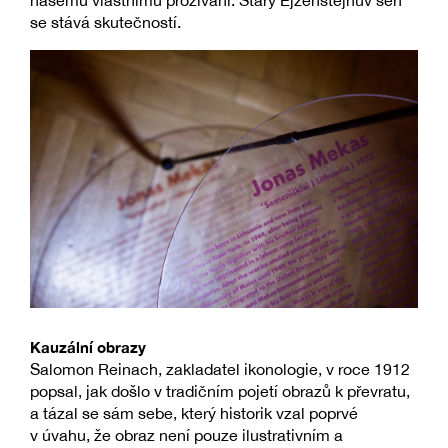
našemu vlastnímu prožívání. Starý Ejzenštejnův sen
se stává skutečností.
Kauzální obrazy
Salomon Reinach, zakladatel ikonologie, v roce 1912
popsal, jak došlo v tradičním pojetí obrazů k převratu,
a tázal se sám sebe, který historik vzal poprvé
v úvahu, že obraz není pouze ilustrativním a