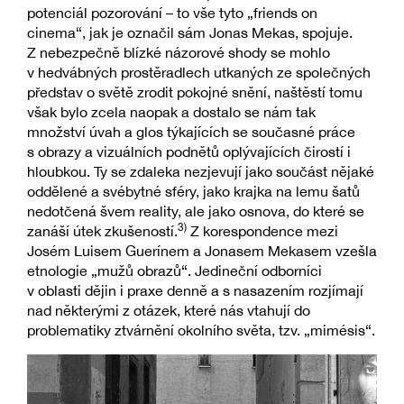
potenciál pozorování – to vše tyto „friends on
cinema“, jak je označil sám Jonas Mekas, spojuje.
Z nebezpečně blízké názorové shody se mohlo
v hedvábných prostěradlech utkaných ze společných
představ o světě zrodit pokojné snění, naštěstí tomu
však bylo zcela naopak a dostalo se nám tak
množství úvah a glos týkajících se současné práce
s obrazy a vizuálních podnětů oplývajících čirostí i
hloubkou. Ty se zdaleka nezjevují jako součást nějaké
oddělené a svébytné sféry, jako krajka na lemu šatů
nedotčená švem reality, ale jako osnova, do které se
3)
zanáší útek zkušeností.
Z korespondence mezi
Josém Luisem Guerínem a Jonasem Mekasem vzešla
etnologie „mužů obrazů“. Jedineční odborníci
v oblasti dějin i praxe denně a s nasazením rozjímají
nad některými z otázek, které nás vtahují do
problematiky ztvárnění okolního světa, tzv. „mimésis“.