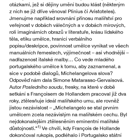
otázkami, jež si dějiny umění budou klást (některým
z nich se již dříve věnoval Plinius či Aristoteles).
Jmenujme například srovnání přínosu malířství pro
veřejnost v dobách válečných a v dobách mírových,
roli imaginárních obrazů v literatuře, krásu lidského
těla, etiku umělce, hranici verbálního
popisu/deskripce, povinnost umělce vynikat ve všech
manuálních řemeslech, výjimečnost – asi vhodnější –
nadřazenost italské malby… Co vede mladého
portugalského umělce k tomu, aby zaznamenal, a
sice v podobě dialogů, Michelangelova slova?
Odpověď nám dala Simone Matarasso-Gervaisová.
Autor
Posledního soudu
, fresky, na které v době
setkání s Françoisem de Hollandem pracoval již dva
roky, ztělesňuje ideál malířského umu, ale rovněž
jistou nezávislost – „Michelangelo se stal prvním
umělcem zcela nezávislým na malířském cechu. Byl
nejdokonalejším ztělesněním eminentní malířské
1)
důstojnosti.“
Ve chvíli, kdy François de Hollande
dokončoval rukopis, podléhalo i Portugalsko státní