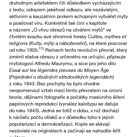
druhotným artefaktem čili důsledkem vycházejícím
z textu, odrazem jakéhosi odkazu, ale nezávislým,
aktivním a kauzálním prvkem schopným vytvářet mýty
a posilovat víru. Konkrétně tak činí v kapitole
s názvem „O vlivu obrazů na utváření mýtů“ ve
čtvrtém svazku své ohromné fresky
Cultes, mythes et
religions
(
Kulty, mýty a náboženství
), na které pracoval
11)
od roku 1905.
Reinach tento revoluční převrat, který
změnil status obrazu z určeného na určující, připisuje
mytologovi Alfredu Maurymu, a sice pro jeho dílo
Essai sur les légendes pieuses du Moyen Âge
(
Pojednání o zbožných středověkých legendách
)
z roku 1843. Bez pochyby by bylo vhodné
neopomenout vztah mezi tímto převratem na úrovni
teorie, dějinami fotografie a počátky masivního šíření
papírových reprodukcí (vynález kalotypu se datuje
do roku 1843). Jedná se totiž o dobu, v níž dochází
k nárůstu počtu otisků a v důsledku toho k jejich
popularizaci a demokratizaci. Kopie se stávají
nezávislé na originálech a začínají se nahodile šířit