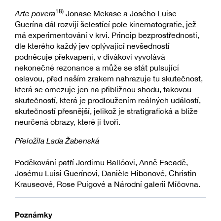
18)
Arte povera
Jonase Mekase a Josého Luise
Guerína dál rozvíjí šelestící pole kinematografie, jež
má experimentování v krvi. Princip bezprostřednosti,
dle kterého každý jev oplývající nevšedností
podněcuje překvapení, v divákovi vyvolává
nekonečné rezonance a může se stát pulsující
oslavou, před naším zrakem nahrazuje tu skutečnost,
která se omezuje jen na přibližnou shodu, takovou
skutečností, která je prodloužením reálných událostí,
skutečností přesnější, jelikož je stratigrafická a blíže
neurčená obrazy, které ji tvoří.
Přeložila Lada Žabenská
Poděkování patří Jordimu Ballóovi, Anně Escadě,
Josému Luisi Guerínovi, Danièle Hibonové, Christin
Krauseové, Rose Puigové a Národní galerii Míčovna.
Poznámky