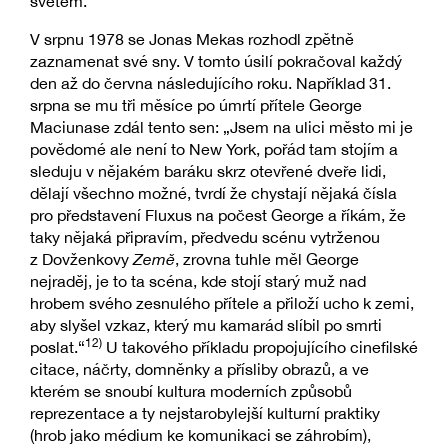
světem.
V srpnu 1978 se Jonas Mekas rozhodl zpětně
zaznamenat své sny. V tomto úsilí pokračoval každý
den až do června následujícího roku. Například 31.
srpna se mu tři měsíce po úmrtí přítele George
Maciunase zdál tento sen: „Jsem na ulici město mi je
povědomé ale není to New York, pořád tam stojím a
sleduju v nějakém baráku skrz otevřené dveře lidi,
dělají všechno možné, tvrdí že chystají nějaká čísla
pro představení Fluxus na počest George a říkám, že
taky nějaká připravím, předvedu scénu vytrženou
z Dovženkovy
Země
, zrovna tuhle měl George
nejraděj, je to ta scéna, kde stojí starý muž nad
hrobem svého zesnulého přítele a přiloží ucho k zemi,
aby slyšel vzkaz, který mu kamarád slíbil po smrti
12)
poslat.“
U takového příkladu propojujícího cinefilské
citace, náčrty, domněnky a přísliby obrazů, a ve
kterém se snoubí kultura moderních způsobů
reprezentace a ty nejstarobylejší kulturní praktiky
(hrob jako médium ke komunikaci se záhrobím),