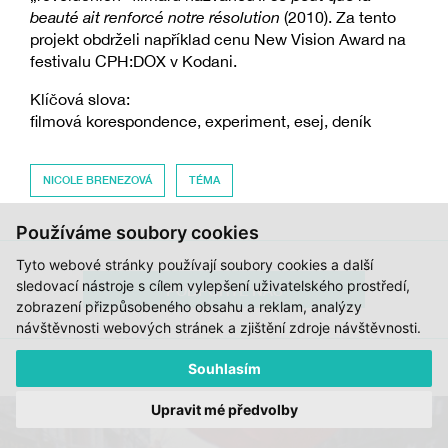
beauté ait renforcé notre résolution
(2010). Za tento
projekt obdrželi například cenu New Vision Award na
festivalu CPH:DOX v Kodani.
Klíčová slova:
filmová korespondence, experiment, esej, deník
NICOLE BRENEZOVÁ
TÉMA
Používáme soubory cookies
Tyto webové stránky používají soubory cookies a další
sledovací nástroje s cílem vylepšení uživatelského prostředí,
PODPOŘTE NÁS
zobrazení přizpůsobeného obsahu a reklam, analýzy
návštěvnosti webových stránek a zjištění zdroje návštěvnosti.
OD STEJNÉHO AUTORA:
Souhlasím
Upravit mé předvolby