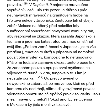
16)
pravidlo.“
V
Dopise č. 9
najdeme mravoučné
vyprávění: José Luis zde pozoruje titěrnou práci
neúnavných mravenců na granitovém hrobě na
hřbitově někde v Japonsku. Zastupuje tak chybějící
záběr Mekase natáčený před několika lety
v každodenní soudržnosti newyorské komunity tak,
aby rezonoval se zkázou, která zasáhla Japonsko, s
tsunami a jadernou katastrofou, zatímco on stříhal
svůj film. „Po tom zemětřesení v Japonsku jsem vše
předělal („reaction to life“) a připadalo mi nemožné
použít obě myšlenky, kompozičně to nefungovalo.
Přišlo mi teda ale zajímavé ukázat tento proces tak,
že zanechám pouze stopu po první myšlence na
výjevech té druhé. A vida, fungovalo to. Film je
17)
neustálé odříkání.“
Od převyprávěného
newyorského záběru až po mravence, kteří se před
kamerou div nestrhají, cítíme díky rozjímavé povaze
výchozího obrazu stejně trpělivý projev solidarity. Jsou
mezi mravenci umělci? Pokud ano, Luise Guerína
s Mekasem by jistě mohli vzít za své.