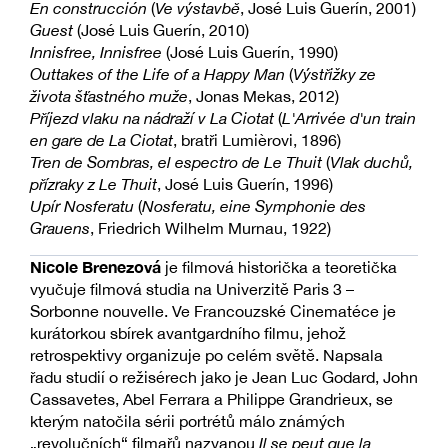
En construcción
(
Ve výstavbě
, José Luis Guerín, 2001)
Guest
(José Luis Guerín, 2010)
Innisfree, Innisfree
(José Luis Guerín, 1990)
Outtakes of the Life of a Happy Man
(
Výstřižky ze
života šťastného muže
, Jonas Mekas, 2012)
Příjezd vlaku na nádraží v La Ciotat
(
L'Arrivée d'un train
en gare de La Ciotat
, bratři Lumièrovi, 1896)
Tren de Sombras, el espectro de Le Thuit
(
Vlak duchů,
přízraky z Le Thuit
, José Luis Guerín, 1996)
Upír Nosferatu
(
Nosferatu, eine Symphonie des
Grauens
, Friedrich Wilhelm Murnau, 1922)
Nicole Brenezová
je filmová historička a teoretička
vyučuje filmová studia na Univerzitě Paris 3 –
Sorbonne nouvelle. Ve Francouzské Cinematéce je
kurátorkou sbírek avantgardního filmu, jehož
retrospektivy organizuje po celém světě. Napsala
řadu studií o režisérech jako je Jean Luc Godard, John
Cassavetes, Abel Ferrara a Philippe Grandrieux, se
kterým natočila sérii portrétů málo známých
„revolučních“ filmařů nazvanou
Il se peut que la