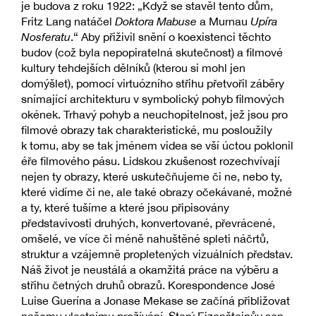
je budova z roku 1922: „Když se stavěl tento dům,
Fritz Lang natáčel
Doktora Mabuse
a Murnau
Upíra
Nosferatu
.“ Aby přiživil snění o koexistenci těchto
budov (což byla nepopiratelná skutečnost) a filmové
kultury tehdejších dělníků (kterou si mohl jen
domýšlet), pomocí virtuózního střihu přetvořil záběry
snímající architekturu v symbolický pohyb filmových
okének. Trhavý pohyb a neuchopitelnost, jež jsou pro
filmové obrazy tak charakteristické, mu posloužily
k tomu, aby se tak jménem videa se vší úctou poklonil
éře filmového pásu. Lidskou zkušenost rozechvívají
nejen ty obrazy, které uskutečňujeme či ne, nebo ty,
které vidíme či ne, ale také obrazy očekávané, možné
a ty, které tušíme a které jsou připisovány
představivosti druhých, konvertované, převrácené,
omšelé, ve více či méně nahuštěné spleti náčrtů,
struktur a vzájemně propletených vizuálních představ.
Náš život je neustálá a okamžitá práce na výběru a
střihu četných druhů obrazů. Korespondence José
Luise Guerína a Jonase Mekase se začíná přibližovat