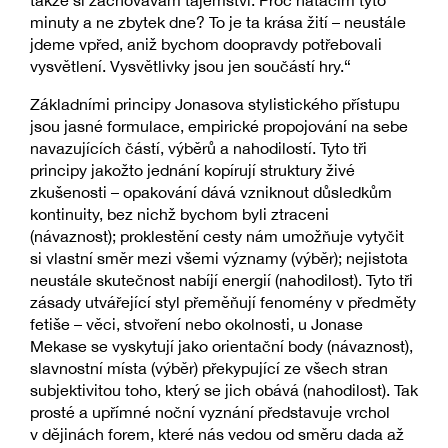
takže si zachovávám tajemství. Proč natáčím tyto
minuty a ne zbytek dne? To je ta krása žití – neustále
jdeme vpřed, aniž bychom doopravdy potřebovali
vysvětlení. Vysvětlivky jsou jen součástí hry.“
Základními principy Jonasova stylistického přístupu
jsou jasné formulace, empirické propojování na sebe
navazujících částí, výběrů a nahodilostí. Tyto tři
principy jakožto jednání kopírují struktury živé
zkušenosti – opakování dává vzniknout důsledkům
kontinuity, bez nichž bychom byli ztraceni
(návaznost); proklestění cesty nám umožňuje vytyčit
si vlastní směr mezi všemi významy (výběr); nejistota
neustále skutečnost nabíjí energií (nahodilost). Tyto tři
zásady utvářející styl přeměňují fenomény v předměty
fetiše – věci, stvoření nebo okolnosti, u Jonase
Mekase se vyskytují jako orientační body (návaznost),
slavnostní místa (výběr) překypující ze všech stran
subjektivitou toho, který se jich obává (nahodilost). Tak
prosté a upřímné noční vyznání představuje vrchol
v dějinách forem, které nás vedou od směru dada až