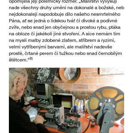
opomíjela její polemický rozměr. „Malířství vyvyšuji
nade všechny druhy umění na dokonalé a božské, neb
nejdokonaleji napodobuje dílo našeho nesmrtelného
Pána, ať se jedná o lidskou tvář či divoké a podivné
zvíře, nebo snad jen obyčejnou a prostou rybu, ptáka
na obloze či jakékoli jiné stvoření. A sice nemám tím
na mysli malby zdobené zlatem, stříbrem a ryzími,
velmi vytříbenými barvami, ale malířství nadevše
prosté, črtané perem či tužkou nebo snad černobílým
9)
štětcem.“