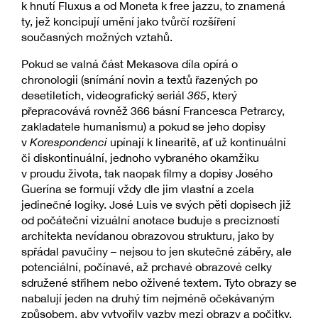
k hnutí Fluxus a od Moneta k free jazzu, to znamená
ty, jež koncipují umění jako tvůrčí rozšíření
současných možných vztahů.
Pokud se valná část Mekasova díla opírá o
chronologii (snímání novin a textů řazených po
desetiletích, videografický seriál
365
, který
přepracovává rovněž 366 básní Francesca Petrarcy,
zakladatele humanismu) a pokud se jeho dopisy
v
Korespondenci
upínají k linearitě, ať už kontinuální
či diskontinuální, jednoho vybraného okamžiku
v proudu života, tak naopak filmy a dopisy Josého
Guerína se formují vždy dle jim vlastní a zcela
jedinečné logiky. José Luis ve svých pěti dopisech již
od počáteční vizuální anotace buduje s precizností
architekta nevídanou obrazovou strukturu, jako by
spřádal pavučiny – nejsou to jen skutečné záběry, ale
potenciální, počínavé, až prchavé obrazové celky
sdružené střihem nebo oživené textem. Tyto obrazy se
nabalují jeden na druhý tím nejméně očekávaným
způsobem, aby vytvořily vazby mezi obrazy a počitky.