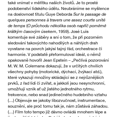
také vnímat v měřítku našich životů. Je to prosté
podobenství lidského údělu. Neubráníme se myšlence
na doslovnost titulu Guye Deborda
Sur le passage de
quelques personnes à travers une assez courte unité
de temps
(
O průchodu několika osob napříč poměrně
krátkým časovým úsekem
, 1959). José Luis
komentuje své záběry a sní o tom, že při pozorném
sledování takovýchto nahodilých a náhlých drah
vyvstane na povrch jakýsi tajný řád, orchestrace či
harmonie. V podstatě přeformuloval ideál, o němž
opakovaně hovořil Jean Epstein – „Pečlivá pozorování
M. W. M. Colemana dokazují, že v určitých chvílích
všechny pohyby (motorické, dýchací, žvýkací atd.),
které vykazují množiny skládající se z nejrůznějších
prvků, z řad lidí či zvířat, a jakkoli jsou nesynchronní,
umožňují vznik ať už jistého jednotného rytmu,
frekvence, nebo snad jedinečného hudebního vztahu
(…) Objevuje se jakoby libozvučnost, instrumentace,
souznění, ale proč tomu tak je, nám zůstává záhadou.
(…) Film toto tempo již dávno ovládá mnohem lépe a