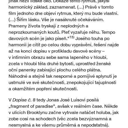
jinak nežli lidské oko. Dokáže tento rytmus, jakýsi
harmonický základ, zaznamenat. (…) Právě v tomto
film jednoho dne objeví rytmus, který mu bude vlastní.
(…) Šířím lásku. Vše je nasáknuté očekáváním.
Prameny života tryskají z neplodných a
neprozkoumaných koutů. Pleť vyzařuje něhu. Tempo
15)
davových scén je jako píseň.“
Josého touha po
harmonii je cítit po celou dobu vyprávění, řešení najde
až na konci dopisu v protikladu davové scény –
v intimním obrazu sebe sama lapeného v hloubi,
zcela v hloubi těla druhé bytosti, uprostřed ženské
oční panenky zabírající plochu celého plátna.
Náhodné a stejně tak nesporné a pomíjivé splynutí je
ustrnulé ve své skutečnosti, znepokojující tajuplnosti
a okamžitém popření skutečnosti.
V
Dopise č. 8
tedy Jonas José Luisovi posílá
„fragment of paradise“, avšak v reálném čase. Někde
v ulicích Brooklynu začne vytrvale natáčet holuba, jak
zobe cosi na schodech (věc zcela bezvýznamná a
nesmyslná a ke všemu průměrná a nepodstatná).