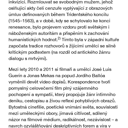
inkvizici. Rozmlouvat se svobodným mužem, jehož
oslňující akty čelí cenzuře vyplývající z obrazových
úmluv definovaných během Tridentského koncilu
(1545–1563), a v době, kdy se schylovalo ke konci
renesance, bylo projevem vzdoru proti světským i
náboženským autoritám a přispěním k zachování
2)
humanistických hodnot.
Tímto byla v západní kultuře
započata tradice rozhovorů s žijícími umělci se silně
kritickým podtextem (na rozdíl od antického žánru
dialogu s mrtvými).
Mezi lety 2010 a 2011 si filmaři a umělci José Luis
Guerín a Jonas Mekas na popud Jordiho Ballóa
vyměnili devět video dopisů. Korespondence tvoří
pomyslný celovečerní film plný vzájemného
pochopení a sympatií, který propojuje žánr intimního
deníku, cestopisu a živou reflexi pohyblivých obrazů.
Bytostná cinefilie, poetické vnímání světa, souvislosti
mezi uměleckými obory, jímavá citlivost, sdílený
názor na filmové médium, radikálnost, nezávislost – a
navrch ozvláštňování deskriptivních forem a víra v