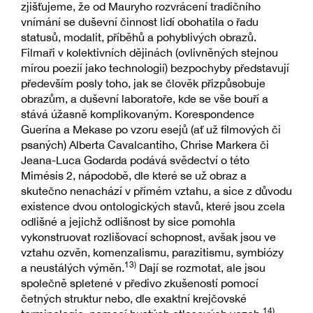
zjišťujeme, že od Mauryho rozvrácení tradičního
vnímání se duševní činnost lidí obohatila o řadu
statusů, modalit, příběhů a pohyblivých obrazů.
Filmaři v kolektivních dějinách (ovlivněných stejnou
mírou poezií jako technologií) bezpochyby představují
především posly toho, jak se člověk přizpůsobuje
obrazům, a duševní laboratoře, kde se vše bouří a
stává úžasně komplikovaným. Korespondence
Guerína a Mekase po vzoru esejů (ať už filmových či
psaných) Alberta Cavalcantiho, Chrise Markera či
Jeana-Luca Godarda podává svědectví o této
Mimésis 2, nápodobě, dle které se už obraz a
skutečno nenachází v přímém vztahu, a sice z důvodu
existence dvou ontologických stavů, které jsou zcela
odlišné a jejichž odlišnost by sice pomohla
vykonstruovat rozlišovací schopnost, avšak jsou ve
vztahu ozvěn, komenzalismu, parazitismu, symbiózy
13)
a neustálých výměn.
Dají se rozmotat, ale jsou
společně spletené v předivo zkušeností pomocí
četných struktur nebo, dle exaktní krejčovské
14)