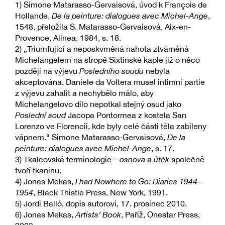
1) Simone Matarasso-Gervaisová, úvod k François de
Hollande,
De la peinture: dialogues avec Michel-Ange
,
1548, přeložila S. Matarasso-Gervaisová, Aix-en-
Provence, Alinea, 1984, s. 18.
2) „Triumfující a neposkvrněná nahota ztvárněná
Michelangelem na stropě Sixtinské kaple již o něco
později na výjevu
Posledního soudu
nebyla
akceptována. Daniele da Voltera musel intimní partie
z výjevu zahalit a nechybělo málo, aby
Michelangelovo dílo nepotkal stejný osud jako
Poslední soud
Jacopa Pontormea z kostela San
Lorenzo ve Florencii, kde byly celé části těla zabíleny
vápnem.“ Simone Matarasso-Gervaisová,
De la
peinture: dialogues avec Michel-Ange
, s. 17.
3) Tkalcovská terminologie –
osnova
a
útěk
společně
tvoří tkaninu.
4) Jonas Mekas,
I had Nowhere to Go: Diaries 1944–
1954
, Black Thistle Press, New York, 1991.
5) Jordi Balló, dopis autorovi, 17. prosinec 2010.
6) Jonas Mekas,
Artists’ Book
, Paříž, Onestar Press,