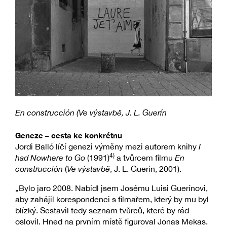
En construcción (Ve výstavbě, J. L. Guerín
Geneze – cesta ke konkrétnu
Jordi Balló líčí genezi výměny mezi autorem knihy
I
4)
had Nowhere to Go
(1991)
a tvůrcem filmu
En
construcción
(
Ve výstavbě
, J. L. Guerín, 2001).
„Bylo jaro 2008. Nabídl jsem Josému Luisi Guerínovi,
aby zahájil korespondenci s filmařem, který by mu byl
blízký. Sestavil tedy seznam tvůrců, které by rád
oslovil. Hned na prvním místě figuroval Jonas Mekas.