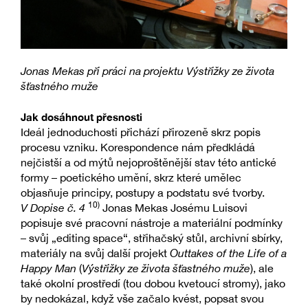
Jonas Mekas při práci na projektu Výstřižky ze života
šťastného muže
Jak dosáhnout přesnosti
Ideál jednoduchosti přichází přirozeně skrz popis
procesu vzniku. Korespondence nám předkládá
nejčistší a od mýtů nejoproštěnější stav této antické
formy – poetického umění, skrz které umělec
objasňuje principy, postupy a podstatu své tvorby.
10)
V Dopise č. 4
Jonas Mekas Josému Luisovi
popisuje své pracovní nástroje a materiální podmínky
– svůj „editing space“, střihačský stůl, archivní sbírky,
materiály na svůj další projekt
Outtakes of the Life of a
Happy Man
(
Výstřižky ze života šťastného muže
), ale
také okolní prostředí (tou dobou kvetoucí stromy), jako
by nedokázal, když vše začalo kvést, popsat svou