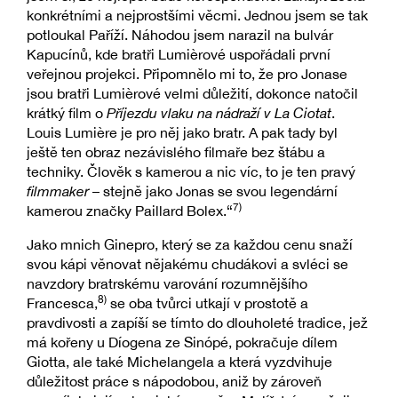
konkrétními a nejprostšími věcmi. Jednou jsem se tak
potloukal Paříží. Náhodou jsem narazil na bulvár
Kapucínů, kde bratři Lumièrové uspořádali první
veřejnou projekci. Připomnělo mi to, že pro Jonase
jsou bratři Lumièrové velmi důležití, dokonce natočil
krátký film o
Příjezdu vlaku na nádraží v La Ciotat
.
Louis Lumière je pro něj jako bratr. A pak tady byl
ještě ten obraz nezávislého filmaře bez štábu a
techniky. Člověk s kamerou a nic víc, to je ten pravý
filmmaker
– stejně jako Jonas se svou legendární
7)
kamerou značky Paillard Bolex.“
Jako mnich Ginepro, který se za každou cenu snaží
svou kápi věnovat nějakému chudákovi a svléci se
navzdory bratrskému varování rozumnějšího
8)
Francesca,
se oba tvůrci utkají v prostotě a
pravdivosti a zapíší se tímto do dlouholeté tradice, jež
má kořeny u Díogena ze Sinópé, pokračuje dílem
Giotta, ale také Michelangela a která vyzdvihuje
důležitost práce s nápodobou, aniž by zároveň