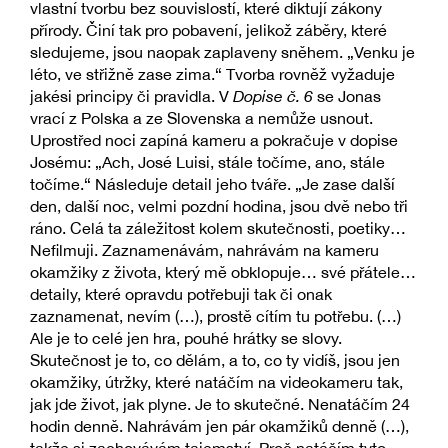
vlastní tvorbu bez souvislostí, které diktují zákony
přírody. Činí tak pro pobavení, jelikož záběry, které
sledujeme, jsou naopak zaplaveny sněhem. „Venku je
léto, ve střižně zase zima.“ Tvorba rovněž vyžaduje
jakési principy či pravidla. V
Dopise č. 6
se Jonas
vrací z Polska a ze Slovenska a nemůže usnout.
Uprostřed noci zapíná kameru a pokračuje v dopise
Josému: „Ach, José Luisi, stále točíme, ano, stále
točíme.“ Následuje detail jeho tváře. „Je zase další
den, další noc, velmi pozdní hodina, jsou dvě nebo tři
ráno. Celá ta záležitost kolem skutečnosti, poetiky…
Nefilmuji. Zaznamenávám, nahrávám na kameru
okamžiky z života, který mě obklopuje… své přátele…
detaily, které opravdu potřebuji tak či onak
zaznamenat, nevím (…), prostě cítím tu potřebu. (…)
Ale je to celé jen hra, pouhé hrátky se slovy.
Skutečnost je to, co dělám, a to, co ty vidíš, jsou jen
okamžiky, útržky, které natáčím na videokameru tak,
jak jde život, jak plyne. Je to skutečné. Nenatáčím 24
hodin denně. Nahrávám jen pár okamžiků denně (…),