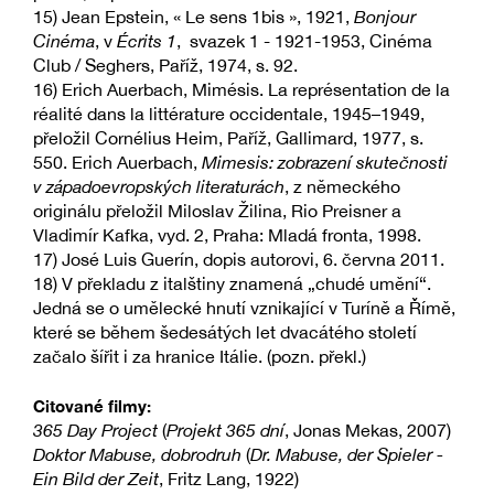
15) Jean Epstein, « Le sens 1bis », 1921,
Bonjour
Cinéma
, v
Écrits
1
, svazek 1 - 1921-1953, Cinéma
Club / Seghers, Paříž, 1974, s. 92.
16) Erich Auerbach, Mimésis. La représentation de la
réalité dans la littérature occidentale, 1945–1949,
přeložil Cornélius Heim, Paříž, Gallimard, 1977, s.
550. Erich Auerbach,
Mimesis: zobrazení skutečnosti
v západoevropských literaturách
, z německého
originálu přeložil Miloslav Žilina, Rio Preisner a
Vladimír Kafka, vyd. 2, Praha: Mladá fronta, 1998.
17) José Luis Guerín, dopis autorovi, 6. června 2011.
18) V překladu z italštiny znamená „chudé umění“.
Jedná se o umělecké hnutí vznikající v Turíně a Římě,
které se během šedesátých let dvacátého století
začalo šířit i za hranice Itálie. (pozn. překl.)
Citované filmy:
365 Day Project
(
Projekt 365 dní
, Jonas Mekas, 2007)
Doktor Mabuse, dobrodruh
(
Dr. Mabuse, der Spieler -
Ein Bild der Zeit
, Fritz Lang, 1922)