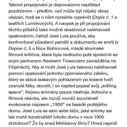
Takové propojování je doprovázeno například
pozdržením – předtím, než může být nějaký obraz
ukázán, hodí se o něm rozsáhle vyprávět (
Dopis č. 1
o
bratřích Lumièrových). A naopak je při propojování
těchto příběhů také možné dosáhnout naléhavosti
opakováním, čehož José Luis používá, aby
konfrontoval působení paměti a dokumentu se smrtí (v
Dopise č. 5
o Nice Bohincové, mladé slovinské
filmové kritičce, která byla nedlouho poté společně se
svým partnerem Alexisem Tiosecoem zavražděna na
Filipínách). Aby si mohl José Luis takovou naléhavost
pomocí opakování jednoho zpomaleného záběru,
který se stává laskavým pohlazením po krásné tváři
zesnulé Niky, dovolit, i on napřed popsal svůj „editing
space“. Nejsou snímány pouze nástroje, kotouče a
filmová okénka, ale rozvíjí rovněž souvislosti
evokované nápisem „1900“ na fasádě protějšího
domu. José Luis se sám sebe táže, jaké snímky asi
tak mohli konstruktéři tohoto domu v roce 1900
zhlédnout? Že by snad Mélièsovy filmy? Hned naproti