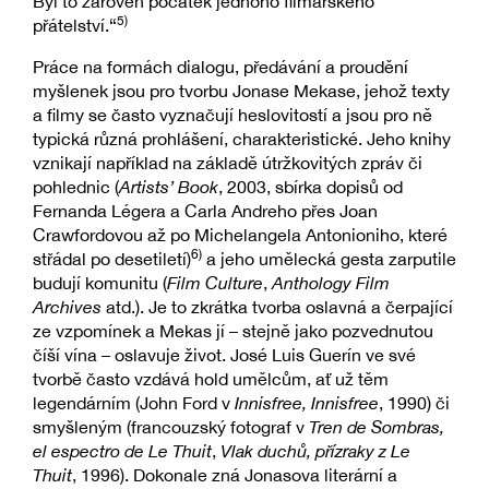
Byl to zároveň počátek jednoho filmařského
5)
přátelství.“
Práce na formách dialogu, předávání a proudění
myšlenek jsou pro tvorbu Jonase Mekase, jehož texty
a filmy se často vyznačují heslovitostí a jsou pro ně
typická různá prohlášení, charakteristické. Jeho knihy
vznikají například na základě útržkovitých zpráv či
pohlednic (
Artists’ Book
, 2003, sbírka dopisů od
Fernanda Légera a Carla Andreho přes Joan
Crawfordovou až po Michelangela Antonioniho, které
6)
střádal po desetiletí)
a jeho umělecká gesta zarputile
budují komunitu (
Film Culture
,
Anthology Film
Archives
atd.). Je to zkrátka tvorba oslavná a čerpající
ze vzpomínek a Mekas jí – stejně jako pozvednutou
číší vína – oslavuje život. José Luis Guerín ve své
tvorbě často vzdává hold umělcům, ať už těm
legendárním (John Ford v
Innisfree, Innisfree
, 1990) či
smyšleným (francouzský fotograf v
Tren de Sombras,
el espectro de Le Thuit
,
Vlak duchů, přízraky z Le
Thuit
, 1996). Dokonale zná Jonasova literární a