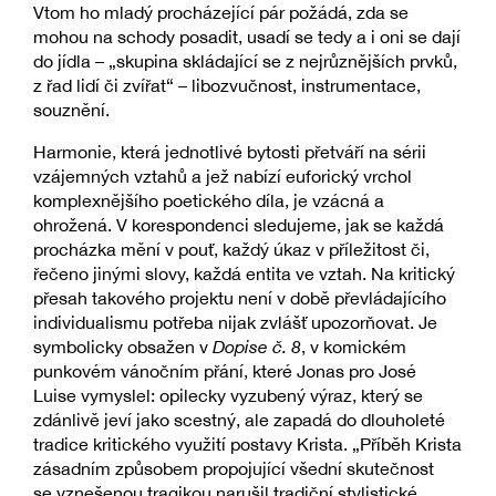
Vtom ho mladý procházející pár požádá, zda se
mohou na schody posadit, usadí se tedy a i oni se dají
do jídla – „skupina skládající se z nejrůznějších prvků,
z řad lidí či zvířat“ – libozvučnost, instrumentace,
souznění.
Harmonie, která jednotlivé bytosti přetváří na sérii
vzájemných vztahů a jež nabízí euforický vrchol
komplexnějšího poetického díla, je vzácná a
ohrožená. V korespondenci sledujeme, jak se každá
procházka mění v pouť, každý úkaz v příležitost či,
řečeno jinými slovy, každá entita ve vztah. Na kritický
přesah takového projektu není v době převládajícího
individualismu potřeba nijak zvlášť upozorňovat. Je
symbolicky obsažen v
Dopise č. 8
, v komickém
punkovém vánočním přání, které Jonas pro José
Luise vymyslel: opilecky vyzubený výraz, který se
zdánlivě jeví jako scestný, ale zapadá do dlouholeté
tradice kritického využití postavy Krista. „Příběh Krista
zásadním způsobem propojující všední skutečnost
se vznešenou tragikou narušil tradiční stylistické