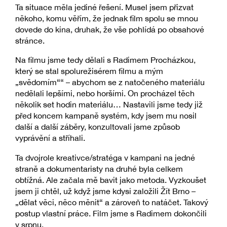
Ta situace měla jediné řešení. Musel jsem přizvat
někoho, komu věřím, že jednak film spolu se mnou
dovede do kina, druhak, že vše pohlídá po obsahové
stránce.
Na filmu jsme tedy dělali s Radimem Procházkou,
který se stal spolurežisérem filmu a mým
„svědomím““ – abychom se z natočeného materiálu
nedělali lepšími, nebo horšími. On procházel těch
několik set hodin materiálu… Nastavili jsme tedy již
před koncem kampaně systém, kdy jsem mu nosil
další a další záběry, konzultovali jsme způsob
vyprávění a stříhali.
Ta dvojrole kreativce/stratéga v kampani na jedné
straně a dokumentaristy na druhé byla celkem
obtížná. Ale začala mě bavit jako metoda. Vyzkoušet
jsem ji chtěl, už když jsme kdysi založili Žít Brno –
„dělat věci, něco měnit“ a zároveň to natáčet. Takový
postup vlastní práce. Film jsme s Radimem dokončili
v srpnu.