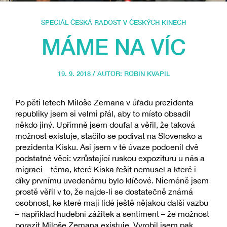
SPECIÁL ČESKÁ RADOST V ČESKÝCH KINECH
MÁME NA VÍC
19. 9. 2018 / AUTOR:
ROBIN KVAPIL
Po pěti letech Miloše Zemana v úřadu prezidenta
republiky jsem si velmi přál, aby to místo obsadil
někdo jiný. Upřímně jsem doufal a věřil, že taková
možnost existuje, stačilo se podívat na Slovensko a
prezidenta Kisku. Asi jsem v té úvaze podcenil dvě
podstatné věci: vzrůstající ruskou expozituru u nás a
migraci – téma, které Kiska řešit nemusel a které i
díky prvnímu uvedenému bylo klíčové. Nicméně jsem
prostě věřil v to, že najde-li se dostatečně známá
osobnost, ke které mají lidé ještě nějakou další vazbu
– například hudební zážitek a sentiment – že možnost
porazit Miloše Zemana existuje. Vyrobil jsem pak