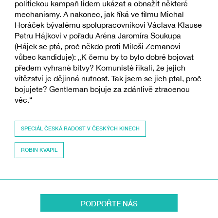
politickou kampaň lidem ukázat a obnažit některé
mechanismy. A nakonec, jak říká ve filmu Michal
Horáček bývalému spolupracovníkovi Václava Klause
Petru Hájkovi v pořadu Aréna Jaromíra Soukupa
(Hájek se ptá, proč někdo proti Miloši Zemanovi
vůbec kandiduje): „K čemu by to bylo dobré bojovat
předem vyhrané bitvy? Komunisté říkali, že jejich
vítězství je dějinná nutnost. Tak jsem se jich ptal, proč
bojujete? Gentleman bojuje za zdánlivě ztracenou
věc.“
SPECIÁL ČESKÁ RADOST V ČESKÝCH KINECH
ROBIN KVAPIL
PODPOŘTE NÁS