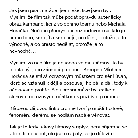
Jak jsem psal, natáčel jsem vše, kde jsem byl.
Myslím, že film tak může podat opravdu autentický
obraz kampaně, lidí z volebního teamu nebo Michala
Horáčka. Našeho přemýšlení, rozhodování se, kde je
hrana toho, kam jít a kam nejít, co dělat, protože je to
výhodné, a co přesto nedělat, protože je to
nevhodné…
Myslím, že náš film je nakonec velmi upřímný. To by
mohla být jeho zásadní přednost. Kampaň Michala
Horáčka se stává odrazovým můstkem pro sérii úvah,
které se vztahují k ději a posouvají ho dál a dál, tedy k
očekávané prohře. Ale i prohra může být celkem
slušným odrazovým můstkem k pozitivní proměně.
Klíčovou dějovou linku pro mě tvoří proruští trollové,
fenomén, kterému se hodlám nadále věnovat.
Tak je to tedy takový filmový striptýz, není příjemné se
v tom filmu vidět, ale jsem si jistý, že je důležité