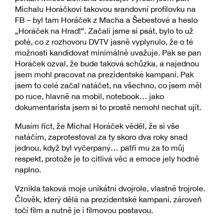
Michalu Horáčkovi takovou srandovní profilovku na
FB – byl tam Horáček z Macha a Šebestové a heslo
„Horáček na Hrad!“. Začali jsme si psát, bylo to už
poté, co z rozhovoru DVTV jasně vyplynulo, že o té
možnosti kandidovat minimálně uvažuje. Pak se pan
Horáček ozval, že bude taková schůzka, a najednou
jsem mohl pracovat na prezidentské kampani. Pak
jsem to celé začal natáčet, na všechno, co jsem měl
po ruce, hlavně na mobil, notebook… jako
dokumentarista jsem si to prostě nemohl nechat ujít.
Musím říct, že Michal Horáček věděl, že si vše
natáčím, zaprotestoval za ty skoro dva roky snad
jednou, když byl vyčerpaný… patří mu za to můj
respekt, protože je to citlivá věc a emoce jely hodně
naplno.
Vznikla taková moje unikátní dvojrole, vlastně trojrole.
Člověk, který dělá na prezidentské kampani, zároveň
točí film a nutně je i filmovou postavou.