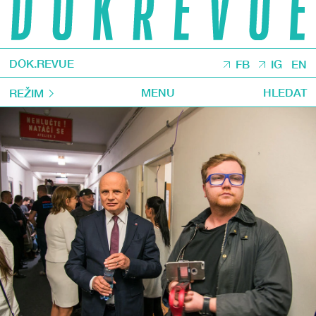
DOK.REVUE
FB
IG
EN
MENU
HLEDAT
REŽIM