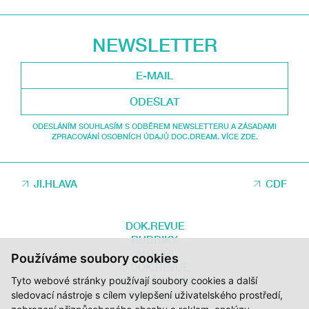
NEWSLETTER
ODESLAT
ODESLÁNÍM SOUHLASÍM S ODBĚREM NEWSLETTERU A ZÁSADAMI
ZPRACOVÁNÍ OSOBNÍCH ÚDAJŮ DOC.DREAM. VÍCE ZDE.
JI.HLAVA
CDF
DOK.REVUE
RUBRIKY
AUTOŘI
Používáme soubory cookies
O DOK.REVUE
Tyto webové stránky používají soubory cookies a další
PODPOŘTE NÁS
KONTAKTY
sledovací nástroje s cílem vylepšení uživatelského prostředí,