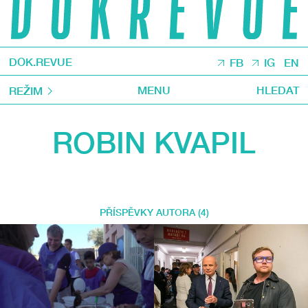
DOK.REVUE
FB
IG
EN
MENU
HLEDAT
REŽIM
ROBIN KVAPIL
PŘÍSPĚVKY AUTORA (4)