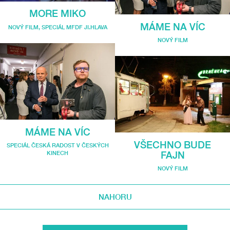
MORE MIKO
MÁME NA VÍC
NOVÝ FILM
,
SPECIÁL MFDF JI.HLAVA
NOVÝ FILM
MÁME NA VÍC
VŠECHNO BUDE
SPECIÁL ČESKÁ RADOST V ČESKÝCH
KINECH
FAJN
NOVÝ FILM
NAHORU