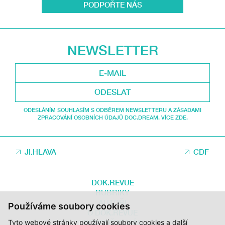
PODPOŘTE NÁS
NEWSLETTER
ODESLAT
ODESLÁNÍM SOUHLASÍM S ODBĚREM NEWSLETTERU A ZÁSADAMI
ZPRACOVÁNÍ OSOBNÍCH ÚDAJŮ DOC.DREAM. VÍCE ZDE.
JI.HLAVA
CDF
DOK.REVUE
RUBRIKY
AUTOŘI
Používáme soubory cookies
O DOK.REVUE
PODPOŘTE NÁS
Tyto webové stránky používají soubory cookies a další