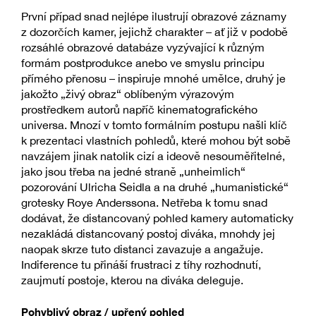
První případ snad nejlépe ilustrují obrazové záznamy
z dozorčích kamer, jejichž charakter – ať již v podobě
rozsáhlé obrazové databáze vyzývající k různým
formám postprodukce anebo ve smyslu principu
přímého přenosu – inspiruje mnohé umělce, druhý je
jakožto „živý obraz“ oblíbeným výrazovým
prostředkem autorů napříč kinematografického
universa. Mnozí v tomto formálním postupu našli klíč
k prezentaci vlastních pohledů, které mohou být sobě
navzájem jinak natolik cizí a ideově nesouměřitelné,
jako jsou třeba na jedné straně „unheimlich“
pozorování Ulricha Seidla a na druhé „humanistické“
grotesky Roye Anderssona. Netřeba k tomu snad
dodávat, že distancovaný pohled kamery automaticky
nezakládá distancovaný postoj diváka, mnohdy jej
naopak skrze tuto distanci zavazuje a angažuje.
Indiference tu přináší frustraci z tíhy rozhodnutí,
zaujmutí postoje, kterou na diváka deleguje.
Pohyblivý obraz / upřený pohled