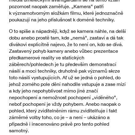
pozornost naopak zaměřuje. „Kamera“ patří
k významotvorným složkám filmu, které jednoznačně
poukazují na jeho příslušnost k doméně techniky.
O to spíše a nápadněji, když se kamera náhle, na delší
dobu anebo prostě tam, kde „nemá“, zastaví a dá tak
divákovi explicitně najevo, že to není on, kdo se dívá.
Zastavený pohyb kamery anebo vůbec prezentace
předkamerové reality ve statických
záběrech/pohledech je tu především demonstrací
násilí a moci techniky, druhotně pak významů skrze
toto násilí vystupujících. Ať už se jedná o pohled, do
jehož zorného pole dění nahodile vstupuje a zase mizí
a kdy jeho nepohyblivost mimo jiné značí
nepochopení a nemožnost pochopení „viděného“,
neboť pochopení je vždy pohybem. Anebo naopak o
pohled, který zviditelněním rámu zviditelňuje i fakt
záměrné volby toho, co je – a není – ukázáno a
případně i inscenováno právě pro tento pohled
samotný.