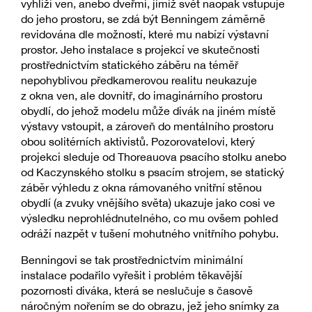
vyhlíží ven, anebo dveřmi, jimiž svět naopak vstupuje
do jeho prostoru, se zdá být Benningem záměrně
revidována dle možností, které mu nabízí výstavní
prostor. Jeho instalace s projekcí ve skutečnosti
prostřednictvím statického záběru na téměř
nepohyblivou předkamerovou realitu neukazuje
z okna ven, ale dovnitř, do imaginárního prostoru
obydlí, do jehož modelu může divák na jiném místě
výstavy vstoupit, a zároveň do mentálního prostoru
obou solitérních aktivistů. Pozorovatelovi, který
projekci sleduje od Thoreauova psacího stolku anebo
od Kaczynského stolku s psacím strojem, se statický
záběr výhledu z okna rámovaného vnitřní stěnou
obydlí (a zvuky vnějšího světa) ukazuje jako cosi ve
výsledku neprohlédnutelného, co mu ovšem pohled
odráží nazpět v tušení mohutného vnitřního pohybu.
Benningovi se tak prostřednictvím minimální
instalace podařilo vyřešit i problém těkavější
pozornosti diváka, která se neslučuje s časově
náročným nořením se do obrazu, jež jeho snímky za