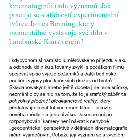
kinematografii řadu významů. Jak
pracuje se statičností experimentální
tvůrce James Benning, který
momentálně vystavuje své dílo v
hamburské Kunstverein?
I kdybychom si namísto lumiérovského příjezdu vlaku
a odchodu dělníků z továrny zvykli s počátkem filmu
spojovat spíše výjezd požárníků a další berlínské
pouliční výjevy plné koňských drožek od bratrů
Skladanowských anebo ještě docela jiné rané snímky,
nezměnilo by se nic na tom, že to je
statický záběr na
pohyblivý předmět předkamerové reality
, který
představuje konstitutivní rámec filmu – jakožto
nového média – a jeho diváka. Dokonce ani po
rozpohybování kamery není návrat k nehybné
„geocentrické“ perspektivě v dějinách kinematografie
ničím výjimečným, třebaže její význam se s vývojem