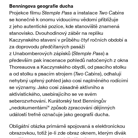
Benningova geografie ducha
Projekce filmu
Stemple Pass
a instalace
Two Cabins
se konečně k onomu vidoucímu vědomí přibližuje
z jeho autentické pozice, kde stanoviště znamená
stanovisko. Dvouhodinový záběr na repliku
Kaczynského stavení v průběhu čtyř ročních období a
za doprovodu předčítaných pasáží
z Unabomberových zápisků (
Stemple Pass
) a
především pak inscenace pohledů natočených z okna
Thoreauova a Kaczynského obydlí, od psacího stolku
a od stolku s psacím strojem (
Two Cabins
), odhalují
nehybný upřený pohled jako cosi naplněného rodícími
se významy. Jako cosi zásadně aktivního a
aktivistického, usebírajícího se ve svém
seberozvrhování. Kurátorský text Benningův
„nedokumentární“ způsob zpracování dějinných
událostí trefně označuje jako geografii ducha.
Obligátní otázka primárně spojovaná s elektronickou
obrazovkou, totiž je-li zde obraz oknem, kterým divák