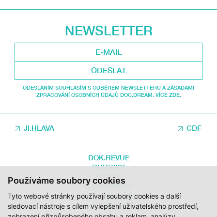
NEWSLETTER
ODESLAT
ODESLÁNÍM SOUHLASÍM S ODBĚREM NEWSLETTERU A ZÁSADAMI
ZPRACOVÁNÍ OSOBNÍCH ÚDAJŮ DOC.DREAM. VÍCE ZDE.
JI.HLAVA
CDF
DOK.REVUE
RUBRIKY
AUTOŘI
Používáme soubory cookies
O DOK.REVUE
Tyto webové stránky používají soubory cookies a další
PODPOŘTE NÁS
KONTAKTY
sledovací nástroje s cílem vylepšení uživatelského prostředí,
zobrazení přizpůsobeného obsahu a reklam, analýzy