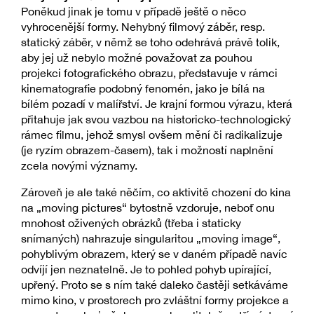
Poněkud jinak je tomu v případě ještě o něco
vyhrocenější formy. Nehybný filmový záběr, resp.
statický záběr, v němž se toho odehrává právě tolik,
aby jej už nebylo možné považovat za pouhou
projekci fotografického obrazu, představuje v rámci
kinematografie podobný fenomén, jako je bílá na
bílém pozadí v malířství. Je krajní formou výrazu, která
přitahuje jak svou vazbou na historicko-technologický
rámec filmu, jehož smysl ovšem mění či radikalizuje
(je ryzím obrazem-časem), tak i možností naplnění
zcela novými významy.
Zároveň je ale také něčím, co aktivitě chození do kina
na „moving pictures“ bytostně vzdoruje, neboť onu
mnohost oživených obrázků (třeba i staticky
snímaných) nahrazuje singularitou „moving image“,
pohyblivým obrazem, který se v daném případě navíc
odvíjí jen neznatelně. Je to pohled pohyb upírající,
upřený. Proto se s ním také daleko častěji setkáváme
mimo kino, v prostorech pro zvláštní formy projekce a