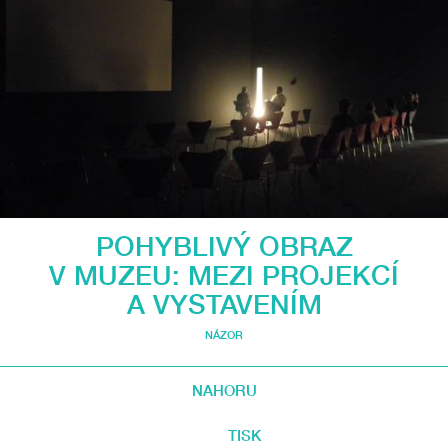
POHYBLIVÝ OBRAZ
V MUZEU: MEZI PROJEKCÍ
A VYSTAVENÍM
NÁZOR
NAHORU
TISK