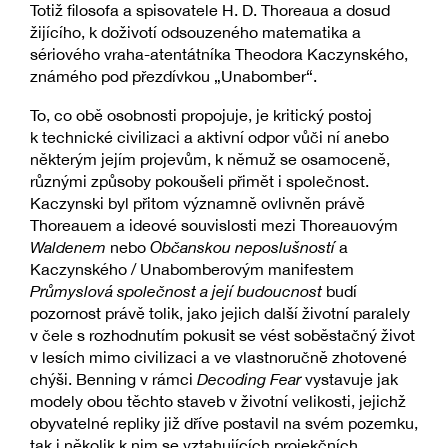
Totiž filosofa a spisovatele H. D. Thoreaua a dosud
žijícího, k doživotí odsouzeného matematika a
sériového vraha-atentátníka Theodora Kaczynského,
známého pod přezdívkou „Unabomber“.
To, co obě osobnosti propojuje, je kritický postoj
k technické civilizaci a aktivní odpor vůči ní anebo
některým jejím projevům, k němuž se osamoceně,
různými způsoby pokoušeli přimět i společnost.
Kaczynski byl přitom významně ovlivněn právě
Thoreauem a ideové souvislosti mezi Thoreauovým
Waldenem
nebo
Občanskou neposlušností
a
Kaczynského / Unabomberovým manifestem
Průmyslová společnost a její budoucnost
budí
pozornost právě tolik, jako jejich další životní paralely
v čele s rozhodnutím pokusit se vést soběstačný život
v lesích mimo civilizaci a ve vlastnoručně zhotovené
chýši. Benning v rámci
Decoding Fear
vystavuje jak
modely obou těchto staveb v životní velikosti, jejichž
obyvatelné repliky již dříve postavil na svém pozemku,
tak i několik k nim se vztahujících projekčních