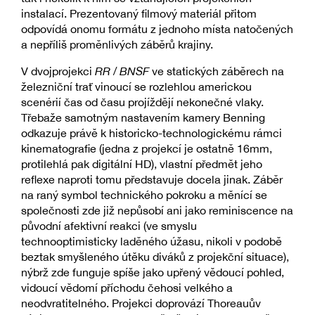
instalací. Prezentovaný filmový materiál přitom
odpovídá onomu formátu z jednoho místa natočených
a nepříliš proměnlivých záběrů krajiny.
V dvojprojekci
RR / BNSF
ve statických záběrech na
železniční trať vinoucí se rozlehlou americkou
scenérií čas od času projíždějí nekonečné vlaky.
Třebaže samotným nastavením kamery Benning
odkazuje právě k historicko-technologickému rámci
kinematografie (jedna z projekcí je ostatně 16mm,
protilehlá pak digitální HD), vlastní předmět jeho
reflexe naproti tomu představuje docela jinak. Záběr
na raný symbol technického pokroku a měnící se
společnosti zde již nepůsobí ani jako reminiscence na
původní afektivní reakci (ve smyslu
technooptimisticky laděného úžasu, nikoli v podobě
beztak smyšleného útěku diváků z projekční situace),
nýbrž zde funguje spíše jako upřený vědoucí pohled,
vidoucí vědomí příchodu čehosi velkého a
neodvratitelného. Projekci doprovází Thoreauův