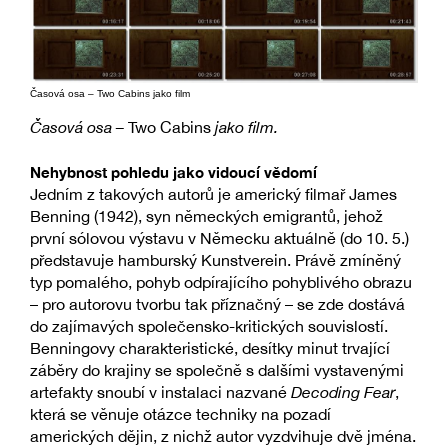
Časová osa – Two Cabins jako film
Časová osa –
Two Cabins
jako film.
Nehybnost pohledu jako vidoucí vědomí
Jedním z takových autorů je americký filmař James
Benning (1942), syn německých emigrantů, jehož
první sólovou výstavu v Německu aktuálně (do 10. 5.)
představuje hamburský Kunstverein. Právě zmíněný
typ pomalého, pohyb odpírajícího pohyblivého obrazu
– pro autorovu tvorbu tak příznačný – se zde dostává
do zajímavých společensko-kritických souvislostí.
Benningovy charakteristické, desítky minut trvající
záběry do krajiny se společně s dalšími vystavenými
artefakty snoubí v instalaci nazvané
Decoding Fear
,
která se věnuje otázce techniky na pozadí
amerických dějin, z nichž autor vyzdvihuje dvě jména.