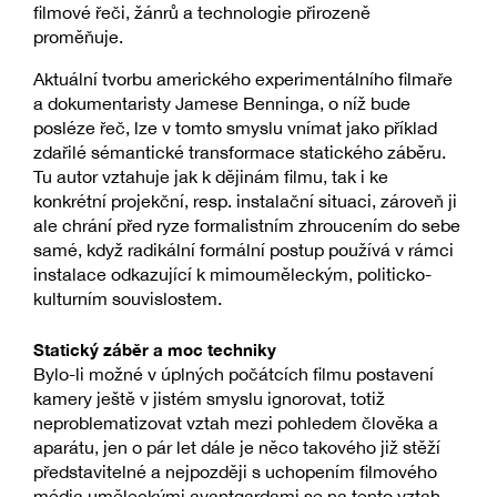
filmové řeči, žánrů a technologie přirozeně
proměňuje.
Aktuální tvorbu amerického experimentálního filmaře
a dokumentaristy Jamese Benninga, o níž bude
posléze řeč, lze v tomto smyslu vnímat jako příklad
zdařilé sémantické transformace statického záběru.
Tu autor vztahuje jak k dějinám filmu, tak i ke
konkrétní projekční, resp. instalační situaci, zároveň ji
ale chrání před ryze formalistním zhroucením do sebe
samé, když radikální formální postup používá v rámci
instalace odkazující k mimouměleckým, politicko-
kulturním souvislostem.
Statický záběr a moc techniky
Bylo-li možné v úplných počátcích filmu postavení
kamery ještě v jistém smyslu ignorovat, totiž
neproblematizovat vztah mezi pohledem člověka a
aparátu, jen o pár let dále je něco takového již stěží
představitelné a nejpozději s uchopením filmového
média uměleckými avantgardami se na tento vztah