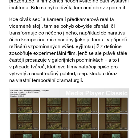
prezentace, k nimž dnes neodmyslitelně patří výstavní
instituce. Kde se hýbe divák, tam smí obraz zpomalit.
Kde divák sedí a kamera i předkamerová realita
víceméně stojí, tam se pohyb obvykle přenáší či
transformuje do něčeho jiného, například do narativu
či do kompozice mizanscény (jako je tomu i v případě
režisérů vzpomínaných výše). Výjimku již z definice
zosobňuje experimentální film, jenž se ale právě stále
častěji prosazuje v galerijních podmínkách – a to i
v případě tvůrců, kteří své filmy natáčejí spíše pro
vytrvalý a soustředěný pohled, resp. kladou důraz
na vlastní temporální dramaturgii.