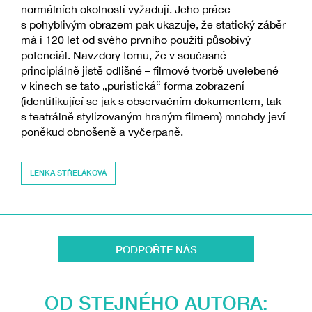
normálních okolností vyžadují. Jeho práce
s pohyblivým obrazem pak ukazuje, že statický záběr
má i 120 let od svého prvního použití působivý
potenciál. Navzdory tomu, že v současné –
principiálně jistě odlišné – filmové tvorbě uvelebené
v kinech se tato „puristická“ forma zobrazení
(identifikující se jak s observačním dokumentem, tak
s teatrálně stylizovaným hraným filmem) mnohdy jeví
poněkud obnošeně a vyčerpaně.
LENKA STŘELÁKOVÁ
PODPOŘTE NÁS
OD STEJNÉHO AUTORA: