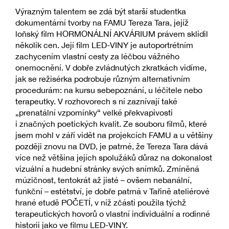
Výrazným talentem se zdá být starší studentka
dokumentární tvorby na FAMU Tereza Tara, jejíž
loňský film HORMONÁLNÍ AKVÁRIUM právem sklidil
několik cen. Její film LED-VINY je autoportrétním
zachycením vlastní cesty za léčbou vážného
onemocnění. V dobře zvládnutých zkratkách vidíme,
jak se režisérka podrobuje různým alternativním
procedurám: na kursu sebepoznání, u léčitele nebo
terapeutky. V rozhovorech s ní zaznívají také
„prenatální vzpomínky“ velké překvapivosti
i značných poetických kvalit. Ze souboru filmů, které
jsem mohl v září vidět na projekcích FAMU a u většiny
později znovu na DVD, je patrné, že Tereza Tara dává
více než většina jejích spolužáků důraz na dokonalost
vizuální a hudební stránky svých snímků. Zmíněná
múzičnost, tentokrát až jisté – ovšem nebanální,
funkční – estétství, je dobře patrná v Tařině ateliérové
hrané etudě POČETÍ, v níž zčásti použila týchž
terapeutických hovorů o vlastní individuální a rodinné
historii jako ve filmu LED-VINY.