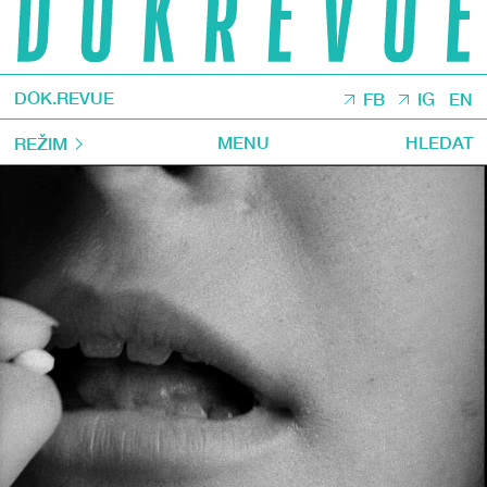
DOK.REVUE
FB
IG
EN
MENU
HLEDAT
REŽIM