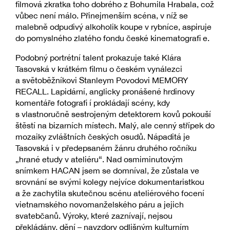
filmová zkratka toho dobrého z Bohumila Hrabala, což
vůbec není málo. Přinejmenším scéna, v níž se
malebně odpudivý alkoholik koupe v rybníce, aspiruje
do pomyslného zlatého fondu české kinematografi e.
Podobný portrétní talent prokazuje také Klára
Tasovská v krátkém filmu o českém vynálezci
a světoběžníkovi Stanleym Povodovi MEMORY
RECALL. Lapidární, anglicky pronášené hrdinovy
komentáře fotografi í prokládají scény, kdy
s vlastnoručně sestrojeným detektorem kovů pokouší
štěstí na bizarních místech. Malý, ale cenný střípek do
mozaiky zvláštních českých osudů. Nápaditá je
Tasovská i v předepsaném žánru druhého ročníku
„hrané etudy v ateliéru“. Nad osmiminutovým
snímkem HACAN jsem se domníval, že zůstala ve
srovnání se svými kolegy nejvíce dokumentaristkou
a že zachytila skutečnou scénu ateliérového focení
vietnamského novomanželského páru a jejich
svatebčanů. Výroky, které zaznívají, nejsou
překládány, dění – navzdory odlišným kulturním