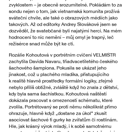
zvyklostem – je obecně srozumitelné. Pokládám to za
sondu nejen o tom, jak vietnamská komunita prožívá
sváteční chvíle, ale také o obrazových médiích jako
takových. Až od editorky Andrey Slovákové jsem se
dozvěděl, že svatebčané byli najatými herci. Na mém
hodnocení to nic nemění – můj omyl je trapný, leč
režisérce snad může být ke cti.
Rozálie Kohoutová v portrétním cvičení VELMISTR
zachytila Davida Navaru, třiadvacetiletého českého
šachového šampiona. Pokusila se ukázat jeho
jinakost, což u plachého mladíka, přistupujícího
k realitě hlavně prostředky formální logiky, zřejmě
nebylo příliš obtížné, zvláště když ho znala z dětství,
kdy byla sama šachistkou. Kohoutová naštěstí
dokázala pracovat s omezeností schématu, které
zvolila. Portrétovaný se proti němu několikrát přímo
ohrazuje, hlavně když „dostane za úkol“ zkusit
asociovat šachové fi gurky ke zvířatům či rostlinám.
Hle, jak krásný výrok mladý, i k sobě samotnému