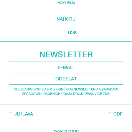
NOVÝ FILM
NAHORU
TISK
NEWSLETTER
ODESLAT
ODESLÁNÍM SOUHLASÍM S ODBĚREM NEWSLETTERU A ZÁSADAMI
ZPRACOVÁNÍ OSOBNÍCH ÚDAJŮ DOC.DREAM. VÍCE ZDE.
JI.HLAVA
CDF
DOK.REVUE