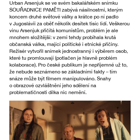
Urban Arsenjuk se ve svém bakalářském snímku
SOUŘADNICE PAMĚTI zabývá násilnostmi, kterým
koncem druhé světové války a krátce po ní padlo
v Jugoslávii za oběť několik desítek tisíc lidí. Veškerou
vinu Arsenjuk přičítá komunistům, problém je ale
mnohem složitější: v zemi tehdy probíhala krutá
občanská válka, mající politické i etnické příčiny.
Režisér vytvořil snímek jednostranný i výběrem osob,
které tu promlouvají (potlačen je hlavně problém
kolaborace). Pro české publikum je nepříjemné už to,
že nebude seznámeno se základními fakty – tím
snáze může být filmem manipulováno. Snahy
o obrazové ozvláštnění jeho sdělení na
problematičnosti dílka nic nemění.