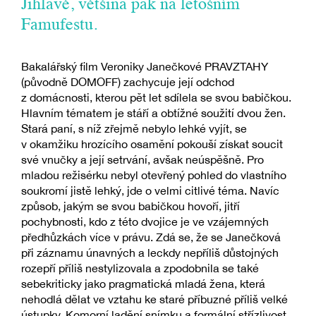
Jihlavě, většina pak na letošním
Famufestu.
Bakalářský film Veroniky Janečkové PRAVZTAHY
(původně DOMOFF) zachycuje její odchod
z domácnosti, kterou pět let sdílela se svou babičkou.
Hlavním tématem je stáří a obtížné soužití dvou žen.
Stará paní, s níž zřejmě nebylo lehké vyjít, se
v okamžiku hrozícího osamění pokouší získat soucit
své vnučky a její setrvání, avšak neúspěšně. Pro
mladou režisérku nebyl otevřený pohled do vlastního
soukromí jistě lehký, jde o velmi citlivé téma. Navíc
způsob, jakým se svou babičkou hovoří, jitří
pochybnosti, kdo z této dvojice je ve vzájemných
předhůzkách více v právu. Zdá se, že se Janečková
při záznamu únavných a leckdy nepříliš důstojných
rozepří příliš nestylizovala a zpodobnila se také
sebekriticky jako pragmatická mladá žena, která
nehodlá dělat ve vztahu ke staré příbuzné příliš velké
ústupky. Komorní ladění snímku a formální střízlivost