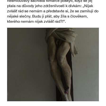
nesmlouvavý šachista filmařce poskytl, když se jej
ptala na důvody jeho zdrženlivosti k dívkám: „Nijak
zvlášť rád se nemám a představte si, že se zamiluji do
nějaké slečny. Budu jí přát, aby žila s člověkem,
kterého nemám nijak zvlášť rád?!“.