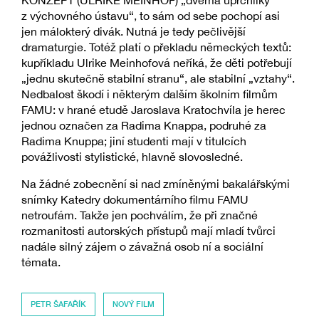
KONZEPT (ULRIKE MEINHOF) „dvěma uprchlíky
z výchovného ústavu“, to sám od sebe pochopí asi
jen málokterý divák. Nutná je tedy pečlivější
dramaturgie. Totéž platí o překladu německých textů:
kupříkladu Ulrike Meinhofová neříká, že děti potřebují
„jednu skutečně stabilní stranu“, ale stabilní „vztahy“.
Nedbalost škodí i některým dalším školním filmům
FAMU: v hrané etudě Jaroslava Kratochvíla je herec
jednou označen za Radima Knappa, podruhé za
Radima Knuppa; jiní studenti mají v titulcích
povážlivosti stylistické, hlavně slovosledné.
Na žádné zobecnění si nad zmíněnými bakalářskými
snímky Katedry dokumentárního filmu FAMU
netroufám. Takže jen pochválím, že při značné
rozmanitosti autorských přístupů mají mladí tvůrci
nadále silný zájem o závažná osob ní a sociální
témata.
PETR ŠAFAŘÍK
NOVÝ FILM