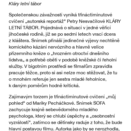
Kláry letní tábor
Společenskou závažností vyniká třináctiminutové
cvičení „autorská reportáž“ Petry Nesvačilové KLÁRY
LETNÍ TÁBOR. Pojednává o situaci v jedné věřící
jihočeské rodině, jíž se po sedmi letech vrací dcera
z kláštera. Snímek přináší jedinečné výjevy nechtěně
komického kázání nervózního a hlavně velice
přízemního kněze o „hrozném otroctví dnešního
lidstva„ a potřebě oběti v podobě kněžské či řeholní
služby. V bigotním prostředí se filmařům zpravidla
pracuje těžce, proto si asi nelze moc stěžovat, že tu
o mnohém referuje jen sestra mladé řeholnice,
k daným poměrům hodně kritická.
Zajímavým torzem je třináctiminutové cvičení „můj
pohled“ od Mariky Pecháčkové. Snímek SOFA
zachycuje krajně sebevědomého mladého
psychologa, který se chlubí úspěchy a „osobnostní
vyzrálostí“, zatímco se dětinsky raduje z toho, že bude
hlavní postavou filmu. Autorka jako by se nerozhodla,