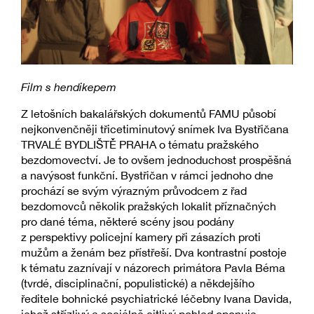
Film s hendikepem
Z letošních bakalářských dokumentů FAMU působí
nejkonvenčněji třicetiminutový snímek Iva Bystřičana
TRVALÉ BYDLIŠTĚ PRAHA o tématu pražského
bezdomovectví. Je to ovšem jednoduchost prospěšná
a navýsost funkční. Bystřičan v rámci jednoho dne
prochází se svým výrazným průvodcem z řad
bezdomovců několik pražských lokalit příznačných
pro dané téma, některé scény jsou podány
z perspektivy policejní kamery při zásazích proti
mužům a ženám bez přístřeší. Dva kontrastní postoje
k tématu zaznívají v názorech primátora Pavla Béma
(tvrdé, disciplinační, populistické) a někdejšího
ředitele bohnické psychiatrické léčebny Ivana Davida,
jehož střízlivý a sociálně citlivý pohled oponuje