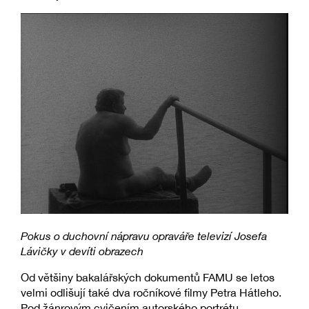
Pokus o duchovní nápravu opraváře televizí Josefa
Lávičky v devíti obrazech
Od většiny bakalářských dokumentů FAMU se letos
velmi odlišují také dva ročníkové filmy Petra Hátleho.
Pod žánrovým cvičením autorského portrétu