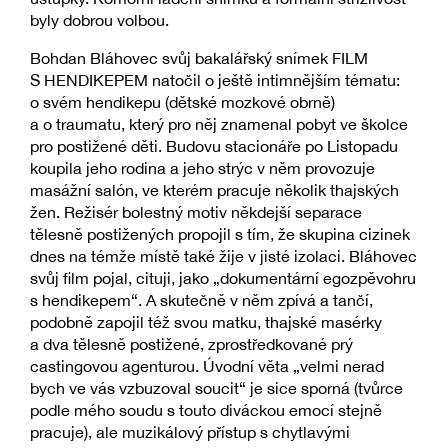
byly dobrou volbou.
Bohdan Bláhovec svůj bakalářský snímek FILM
S HENDIKEPEM natočil o ještě intimnějším tématu:
o svém hendikepu (dětské mozkové obrně)
a o traumatu, který pro něj znamenal pobyt ve školce
pro postižené děti. Budovu stacionáře po Listopadu
koupila jeho rodina a jeho strýc v něm provozuje
masážní salón, ve kterém pracuje několik thajských
žen. Režisér bolestný motiv někdejší separace
tělesně postižených propojil s tím, že skupina cizinek
dnes na témže místě také žije v jisté izolaci. Bláhovec
svůj film pojal, cituji, jako „dokumentární egozpěvohru
s hendikepem“. A skutečně v něm zpívá a tančí,
podobně zapojil též svou matku, thajské masérky
a dva tělesně postižené, zprostředkované prý
castingovou agenturou. Úvodní věta „velmi nerad
bych ve vás vzbuzoval soucit“ je sice sporná (tvůrce
podle mého soudu s touto diváckou emocí stejně
pracuje), ale muzikálový přístup s chytlavými