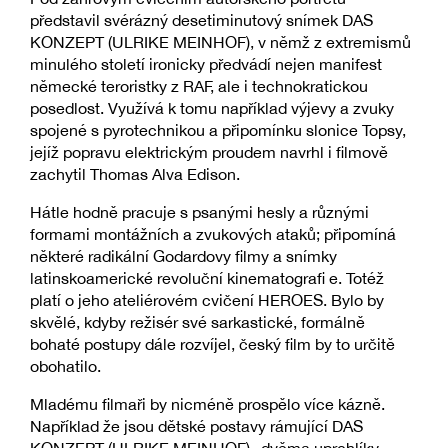
představil svérázný desetiminutový snímek DAS
KONZEPT (ULRIKE MEINHOF), v němž z extremismů
minulého století ironicky předvádí nejen manifest
německé teroristky z RAF, ale i technokratickou
posedlost. Využívá k tomu například výjevy a zvuky
spojené s pyrotechnikou a připomínku slonice Topsy,
jejíž popravu elektrickým proudem navrhl i filmově
zachytil Thomas Alva Edison.
Hátle hodně pracuje s psanými hesly a různými
formami montážních a zvukových ataků; připomíná
některé radikální Godardovy filmy a snímky
latinskoamerické revoluční kinematografi e. Totéž
platí o jeho ateliérovém cvičení HEROES. Bylo by
skvělé, kdyby režisér své sarkastické, formálně
bohaté postupy dále rozvíjel, český film by to určitě
obohatilo.
Mladému filmaři by nicméně prospělo více kázně.
Například že jsou dětské postavy rámující DAS