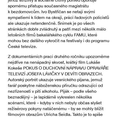
spornému přístupu současného magistrátu
k bezdomovcům. Ivo Bystřičan se netají svými
sympatiemi k lidem na okraji, práci řadových policistů
ale ukazuje netendenčně. Snímek je po všech
stránkách dobře zvládnutý a patří mezi několik málo
letošních filmů bakalářského cyklu FAMU, které
mohou bez dalšího vykročit na festivaly i do programu
České televize.
Z dokumentárních prací druhého ročníku upozorněme
nejdříve na nenápadný skvost, krátký film Lukáše
Kokeše POKUS O DUCHOVNÍ NÁPRAVU OPRAVÁŘE
TELEVIZÍ JOSEFA LÁVIČKY V DEVÍTI OBRAZECH.
Autorský portrét ukazuje vesnického pijana, jemuž
farář poskytne náboženskou příručku odrazující od
nezřízenosti v pití alkoholu. Piják – podle všeho
beznadějný – je lapidárně vykreslen několika
scénami, které – kdyby v nich nebyly občas slyšet
režisérovy pokyny natáčenému – by se mohly blížit
filmovým obrazům Ulricha Seidla. Takto je to spíše