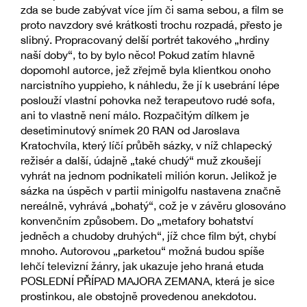
zda se bude zabývat více jím či sama sebou, a film se
proto navzdory své krátkosti trochu rozpadá, přesto je
slibný. Propracovaný delší portrét takového „hrdiny
naší doby“, to by bylo něco! Pokud zatím hlavně
dopomohl autorce, jež zřejmě byla klientkou onoho
narcistního yuppieho, k náhledu, že jí k usebrání lépe
poslouží vlastní pohovka než terapeutovo rudé sofa,
ani to vlastně není málo. Rozpačitým dílkem je
desetiminutový snímek 20 RAN od Jaroslava
Kratochvíla, který líčí průběh sázky, v níž chlapecký
režisér a další, údajně „také chudý“ muž zkoušejí
vyhrát na jednom podnikateli milión korun. Jelikož je
sázka na úspěch v partii minigolfu nastavena značně
nereálně, vyhrává „bohatý“, což je v závěru glosováno
konvenčním způsobem. Do „metafory bohatství
jedněch a chudoby druhých“, jíž chce film být, chybí
mnoho. Autorovou „parketou“ možná budou spíše
lehčí televizní žánry, jak ukazuje jeho hraná etuda
POSLEDNÍ PŘÍPAD MAJORA ZEMANA, která je sice
prostinkou, ale obstojně provedenou anekdotou.