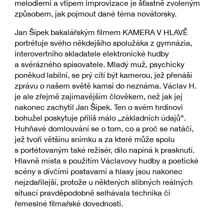
melodiemi a vtipem improvizace je šťastně zvoleným
způsobem, jak pojmout dané téma novátorsky.
Jan Šípek bakalářským filmem KAMERA V HLAVĚ
portrétuje svého někdejšího spolužáka z gymnázia,
interovertního skladatele elektronické hudby
a svérázného spisovatele. Mladý muž, psychicky
poněkud labilní, se prý cítí být kamerou, jež přenáší
zprávu o našem světě kamsi do neznáma. Václav H.
je ale zřejmě zajímavějším člověkem, než jak jej
nakonec zachytil Jan Šípek. Ten o svém hrdinovi
bohužel poskytuje příliš málo „základních údajů“.
Huhňavé domlouvání se o tom, co a proč se natáčí,
jež tvoří většinu snímku a za které může spolu
s portétovaným také režisér, dílo napíná k prasknutí.
Hlavně místa s použitím Václavovy hudby a poetické
scény s dívčími postavami a hlasy jsou nakonec
nejzdařilejší, protože u některých slibných reálných
situací pravděpodobně selhávala technika či
řemeslné filmařské dovednosti.