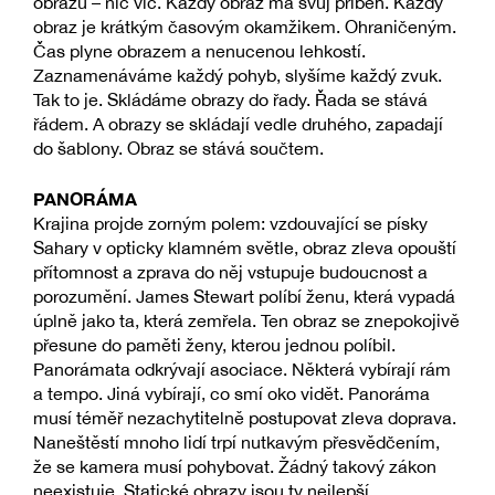
obrazů – nic víc. Každý obraz má svůj příběh. Každý
obraz je krátkým časovým okamžikem. Ohraničeným.
Čas plyne obrazem a nenucenou lehkostí.
Zaznamenáváme každý pohyb, slyšíme každý zvuk.
Tak to je. Skládáme obrazy do řady. Řada se stává
řádem. A obrazy se skládají vedle druhého, zapadají
do šablony. Obraz se stává součtem.
PANORÁMA
Krajina projde zorným polem: vzdouvající se písky
Sahary v opticky klamném světle, obraz zleva opouští
přítomnost a zprava do něj vstupuje budoucnost a
porozumění. James Stewart políbí ženu, která vypadá
úplně jako ta, která zemřela. Ten obraz se znepokojivě
přesune do paměti ženy, kterou jednou políbil.
Panorámata odkrývají asociace. Některá vybírají rám
a tempo. Jiná vybírají, co smí oko vidět. Panoráma
musí téměř nezachytitelně postupovat zleva doprava.
Naneštěstí mnoho lidí trpí nutkavým přesvědčením,
že se kamera musí pohybovat. Žádný takový zákon
neexistuje. Statické obrazy jsou ty nejlepší.