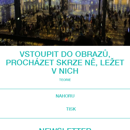
VSTOUPIT DO OBRAZŮ,
PROCHÁZET SKRZE NĚ, LEŽET
V NICH
TEORIE
NAHORU
TISK