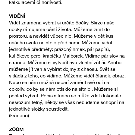
kalkulacemi či horlivostí.
VIDĚNÍ
Vidět znamená vybrat si určité čočky. Skrze naše
čočky rámujeme části života. Můžeme zírat do
prostoru, a nevidět vůbec nic. Můžeme vidět kus
našeho světa na stole před námi. Můžeme vidět
jednotlivé předměty: prázdný hrnek, pár papírů,
kuličkové pero, krabičku Malborek. Vidíme pár slov na
stránce. Můžeme si vytvořit své vlastní zátiší. Anebo
můžeme jít ven a vybírat dojmy z chaosu. Svět se
skládá z toho, co vidíme. Můžeme vidět článek, obraz.
Nebo se nám možná nedaří zaměřit své oči na
cokoliv, co by se nám otisklo na sítnici. Můžeme si
pohled vybrat. Popis situace se může zdát dokonale
nesrozumitelný, někdy se však nebudeme schopni na
jednotlivé složky soustředit.
(kráceno)
ZOOM