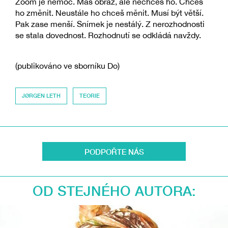
Zoom je nemoc. Máš obraz, ale nechceš ho. Chceš
ho změnit. Neustále ho chceš měnit. Musí být větší.
Pak zase menší. Snímek je nestálý. Z nerozhodnosti
se stala dovednost. Rozhodnutí se odkládá navždy.
(publikováno ve sborníku Do)
JØRGEN LETH
TEORIE
PODPOŘTE NÁS
OD STEJNÉHO AUTORA: