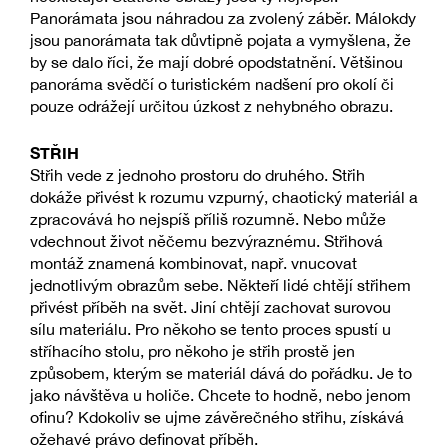
Panorámata jsou náhradou za zvolený záběr. Málokdy
jsou panorámata tak důvtipně pojata a vymyšlena, že
by se dalo říci, že mají dobré opodstatnění. Většinou
panoráma svědčí o turistickém nadšení pro okolí či
pouze odrážejí určitou úzkost z nehybného obrazu.
STŘIH
Střih vede z jednoho prostoru do druhého. Střih
dokáže přivést k rozumu vzpurný, chaotický materiál a
zpracovává ho nejspíš příliš rozumně. Nebo může
vdechnout život něčemu bezvýraznému. Střihová
montáž znamená kombinovat, např. vnucovat
jednotlivým obrazům sebe. Někteří lidé chtějí střihem
přivést příběh na svět. Jiní chtějí zachovat surovou
sílu materiálu. Pro někoho se tento proces spustí u
stříhacího stolu, pro někoho je střih prostě jen
způsobem, kterým se materiál dává do pořádku. Je to
jako návštěva u holiče. Chcete to hodně, nebo jenom
ofinu? Kdokoliv se ujme závěrečného střihu, získává
ožehavé právo definovat příběh.