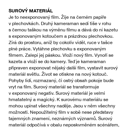
SUROVÝ MATERIÁL
Je to neexponovaný film. Žije na černém papíře
v plechovkách. Druhý kameraman sedí tiše v rohu
s černou taškou na výměnu filmu a dává do ní kazetu
s exponovaným kotoučem a prázdnou plechovkou.
Zírá do prostoru, aniž by cokoliv viděl, ruce v tašce
plné práce. Vytáhne plechovku s exponovaným
filmem. Zalepí jej páskou. Vloží nový film. Vynoří se
kazeta a vloží se do kamery. Teď je kameraman
připraven exponovat nějaký další film, vystavit surový
materiál světlu. Život se otiskne na nový kotouč.
Pohyby lidí, rozmazaný, či ostrý obsah pokoje bude
vryt na film. Surový materiál se transformuje
v exponovaný negativ. Surový materiál je velmi
hmatatelný a magický. K surovému materiálu se
mohou upínat všechny naděje. Jsou v něm všechny
možnosti. Nepoužitelný film v sobě nese představy
tajemných znamení, neznámých významů. Surový
materiál odpočívá v obalu neposkvrněném scénářem,