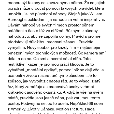
mohou být řazeny se zavázanýma očima. Že se jejich
pořadí může určovat pomocí takových pravidel, která
umožňují silné působení náhody. Stejně jako Wiliam
Burroughs pokládám i já náhodu za velmi inspirativní.
Dávám náhodě ve svých filmech prostor během
natáčení a často též ve střižně. Různými způsoby
náhodu zvu, aby se zapojila do hry. Pravidla pro mě
představují důležitou pracovní zásadu. Pravidla
vymýšlím. Nový soubor pro každý film – nejčastější
omezení mých technických možností. Co kamera smí
dělat a co ne. Co smí a nesmí dělat střih. Tato
restriktivní kázeň je pro mou práci klíčová. Je to
vytváření „mentální optiky“, pomocí níž se dají věci a
události v životě nazírat určitým způsobem. Je to
způsob, jak vytvořit z chaosu řád. Je to výseč, zlatý
řez, který zaměřuje a zpracovává úseky v rámci
krátkého časového okamžiku. A když je vše na svém
místě, pravidla jsou jasně dána, pak zaujmou tento
postoj: Podívejme se, co to udělá. Například 66 scén
z Ameriky, Život v Dánsku, Motion Picture. Řada