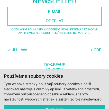
NEWSLETTER
ODESLAT
ODESLÁNÍM SOUHLASÍM S ODBĚREM NEWSLETTERU A ZÁSADAMI
ZPRACOVÁNÍ OSOBNÍCH ÚDAJŮ DOC.DREAM. VÍCE ZDE.
JI.HLAVA
CDF
DOK.REVUE
RUBRIKY
AUTOŘI
Používáme soubory cookies
O DOK.REVUE
Tyto webové stránky používají soubory cookies a další
PODPOŘTE NÁS
KONTAKTY
sledovací nástroje s cílem vylepšení uživatelského prostředí,
zobrazení přizpůsobeného obsahu a reklam, analýzy
návštěvnosti webových stránek a zjištění zdroje návštěvnosti.
© 2012 – 2026 DOC.DREAM