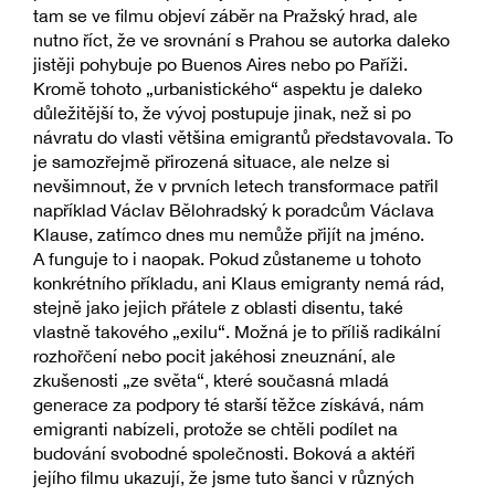
tam se ve filmu objeví záběr na Pražský hrad, ale
nutno říct, že ve srovnání s Prahou se autorka daleko
jistěji pohybuje po Buenos Aires nebo po Paříži.
Kromě tohoto „urbanistického“ aspektu je daleko
důležitější to, že vývoj postupuje jinak, než si po
návratu do vlasti většina emigrantů představovala. To
je samozřejmě přirozená situace, ale nelze si
nevšimnout, že v prvních letech transformace patřil
například Václav Bělohradský k poradcům Václava
Klause, zatímco dnes mu nemůže přijít na jméno.
A funguje to i naopak. Pokud zůstaneme u tohoto
konkrétního příkladu, ani Klaus emigranty nemá rád,
stejně jako jejich přátele z oblasti disentu, také
vlastně takového „exilu“. Možná je to příliš radikální
rozhořčení nebo pocit jakéhosi zneuznání, ale
zkušenosti „ze světa“, které současná mladá
generace za podpory té starší těžce získává, nám
emigranti nabízeli, protože se chtěli podílet na
budování svobodné společnosti. Boková a aktéři
jejího filmu ukazují, že jsme tuto šanci v různých