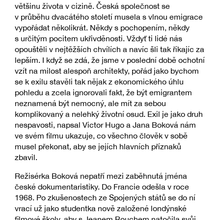
většinu života v cizině. Česká společnost se
v průběhu dvacátého století musela s vlnou emigrace
vypořádat několikrát. Někdy s pochopením, někdy
s určitým pocitem ukřivděnosti. Vždyť ti lidé nás
opouštěli v nejtěžších chvílích a navíc šli tak říkajíc za
lepším. I když se zdá, že jsme v poslední době ochotní
vzít na milost alespoň architekty, pořád jako bychom
se k exilu stavěli tak nějak z ekonomického úhlu
pohledu a zcela ignorovali fakt, že být emigrantem
neznamená být nemocný, ale mít za sebou
komplikovaný a nelehký životní osud. Exil je jako druh
nespavosti, napsal Victor Hugo a Jana Boková nám
ve svém filmu ukazuje, co všechno člověk v sobě
musel překonat, aby se jejích hlavních příznaků
zbavil.
Režisérka Boková nepatří mezi zaběhnutá jména
české dokumentaristiky. Do Francie odešla v roce
1968. Po zkušenostech ze Spojených států se do ní
vrací už jako studentka nově založené londýnské
filmové školy, aby s Jeanem Rouchem natočila svůj