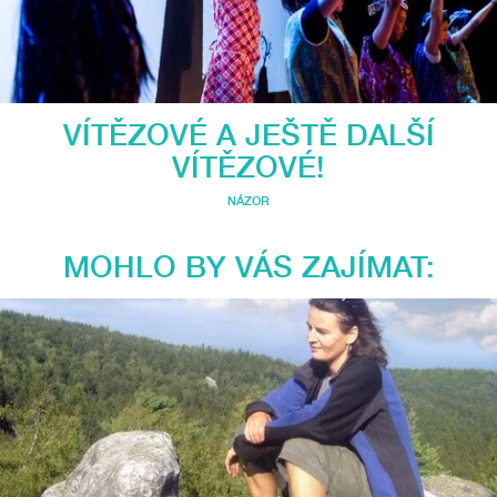
VÍTĚZOVÉ A JEŠTĚ DALŠÍ
VÍTĚZOVÉ!
NÁZOR
MOHLO BY VÁS ZAJÍMAT: