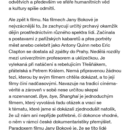
odvětvích a především ve sféře humanitních věd
a kultury spíše odmítli.
Ale zpět k filmu. Na filmech Jany Bokové je
nejvzácnější to, že zachycují určitý prchavý okamžik
dějin prostřednictvím různého spektra lidí. Začínala
s postavami z pařížských kabaretů a přes portréty
měst anebo celebrit jako Antony Quinn nebo Eric
Clapton se dostala až zpátky do Prahy. Nedělá rozdíly
mezi univerzitním profesorem a uklízečkou. Je
vylekaná při natáčení s rebelujícím Třešňákem,
přátelská s Petrem Králem. Nemá připravenou žádnou
tezi, kterou by svým filmem chtěla dokázat, a to její
filmy činí nadčasovými. Navazuje na tradici cinéma-
vérité a zároveň v sobě nese určitou skepsi
a rozervanost.
Bye, bye, Shanghai
je jednoduchým
filmem, který vyvolává řadu otázek a vrací se
k tématu, které jsme si dokázali zjednodušit natolik,
že už nám ani nepřijde potřebné, či dokonce vhodné,
o něm v rámci české dokumentaristiky přemýšlet.
Paradoxem filmu Jany Bokové je, že se tito lidé