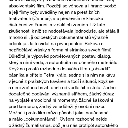
absolventský film. Později se věnovala i hrané tvorbě
a její filmy byly uváděny nejen na prestižních
festivalech (Cannes), ale především v klasické
distribuci ve Francii a v dalších zemích. Už tato
zkušenost, k níž se nedostávala jednoduše, ale stála jí
mnoho sil, jí od českých dokumentaristů výrazně
odděluje. Je to vidět na první pohled. Boková si
nepřidělává vrásky s formální stránkou svých filmů.
Důležitá je výpověď portrétovaných postav, dialog,
který s nimi vede, a autenticita natočeného materiálu.
Když se prostě rozhodne do svého filmu „obsadit“
básníka a přítele Petra Krále, sedne si s ním na kávu
v jedné z pražských kaváren a točí i situaci, když se
s nimi začnou bavit turisti od vedlejšího stolu. Žádné
dodatečné dodávání významů střihem, žádný důraz
na vypjaté emocionální momenty, žádné šaškování
před kamerou, žádný veledůležitý osobní názor.
Možná i proto film může působit jaksi neučesaně
a málo „dokumentárně“. Ovšem rozhodně nejde
o žádný žurnalismus, což je u nás protipól autorského