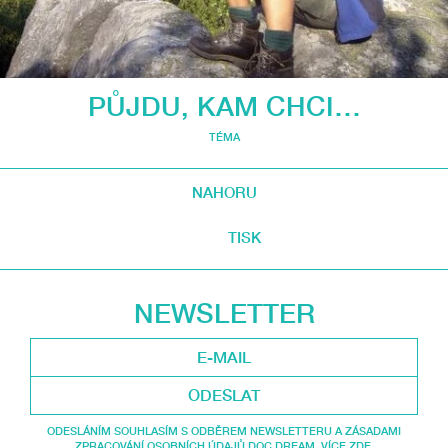
PŮJDU, KAM CHCI…
TÉMA
NAHORU
TISK
NEWSLETTER
ODESLAT
ODESLÁNÍM SOUHLASÍM S ODBĚREM NEWSLETTERU A ZÁSADAMI
ZPRACOVÁNÍ OSOBNÍCH ÚDAJŮ DOC.DREAM. VÍCE ZDE.