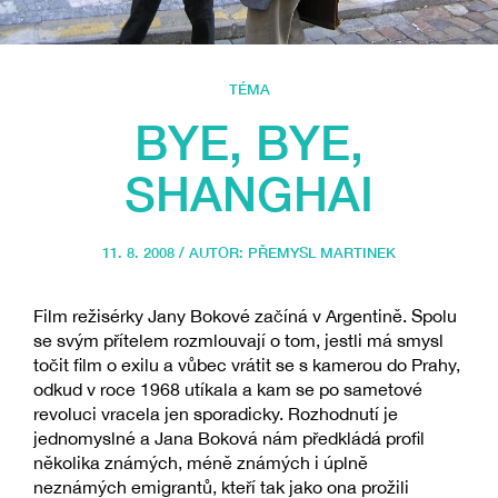
TÉMA
BYE, BYE,
SHANGHAI
11. 8. 2008 / AUTOR:
PŘEMYSL MARTINEK
Film režisérky Jany Bokové začíná v Argentině. Spolu
se svým přítelem rozmlouvají o tom, jestli má smysl
točit film o exilu a vůbec vrátit se s kamerou do Prahy,
odkud v roce 1968 utíkala a kam se po sametové
revoluci vracela jen sporadicky. Rozhodnutí je
jednomyslné a Jana Boková nám předkládá profil
několika známých, méně známých i úplně
neznámých emigrantů, kteří tak jako ona prožili