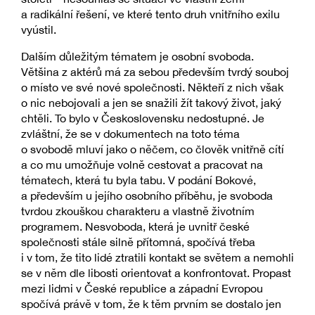
a radikální řešení, ve které tento druh vnitřního exilu
vyústil.
Dalším důležitým tématem je osobní svoboda.
Většina z aktérů má za sebou především tvrdý souboj
o místo ve své nové společnosti. Někteří z nich však
o nic nebojovali a jen se snažili žít takový život, jaký
chtěli. To bylo v Československu nedostupné. Je
zvláštní, že se v dokumentech na toto téma
o svobodě mluví jako o něčem, co člověk vnitřně cítí
a co mu umožňuje volně cestovat a pracovat na
tématech, která tu byla tabu. V podání Bokové,
a především u jejího osobního příběhu, je svoboda
tvrdou zkouškou charakteru a vlastně životním
programem. Nesvoboda, která je uvnitř české
společnosti stále silně přítomná, spočívá třeba
i v tom, že tito lidé ztratili kontakt se světem a nemohli
se v něm dle libosti orientovat a konfrontovat. Propast
mezi lidmi v České republice a západní Evropou
spočívá právě v tom, že k těm prvním se dostalo jen