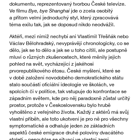
dokumentu, reprezentovaný tvorbou České televize.
Ve filmu
Bye, bye Shanghai
jde o zcela osobitý
a přitom velmi jednoduchý styl, který zpracovává
téma exilu tak, jak se doposud nikdo neodvážil.
Aktéři, mezi nimiž nechybí ani Vlastimil Třešňák nebo
Václav Bělohradský, nevyprávějí chronologicky, co se
dělo, jak se to dělo a jak se u toho cítili, ale postupně
mluví o různých zkušenostech, které měnily jejich
pohled na svět, vycházející z jakéhosi
prvorepublikového étosu. České myšlení, které se
v době založení novodobého demokratického státu
stalo součástí oficiální ideologie ve školách, ve
spolcích či v politice, tak vstupuje do konfrontace se
západním světem, kde pro něj paradoxně zůstal určitý
prostor, protože v Československu bylo hrubě
vyhoštěno z veřejného života. Každý z aktérů má svůj
vlastní příběh, ale toto ukotvení je pro ně pro všechny
symptomatické a odhaluje jeden ze základních
aspektů české emigrace druhé poloviny dvacátého
století – nesouhlas se situací ve vlastní zemi