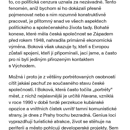
to, co politická cenzura uznala za nezávadné. Tento
fenomén, aniž bychom si ho dokázali přesně
pojmenovat nebo s ním rozumně konstruktivně
pracovat, je přítomný snad ve všech aspektech
politického a společenského života tady. Bohaté
konexe, které měla česká společnost se Západem
před rokem 1948, nahradila primárně ekonomická
výměna. Boková však ukazuje ty, kteří s Evropou
zůstali spojeni, kteří jí připomínali, jací jsme, a často
pro ni byli jediným přirozeným kontaktem
s Východem.
Možná i proto je z většiny portrétovaných osobností
cítit jakási pachuť ze současného stavu české
společnosti. I Boková, která často točila „portréty“
měst, z nichž nejslavnější je určitě
Havana
, vzniklá
v roce 1990 v době tvrdé perzekuce kubánské
opozice a vnitřních čistek uvnitř tamní komunistické
strany, je dnes z Prahy trochu bezradná. Genius loci
vyprazďňují turistické atrakce, život se stěhuje na
periferii a město pohlcují developerské projekty. Sem