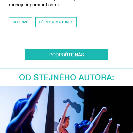
musejí připomínat sami.
RECENZE
PŘEMYSL MARTINEK
PODPOŘTE NÁS
OD STEJNÉHO AUTORA: