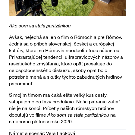
Ako som sa stala partizánkou
Avšak, nejedná sa len o film o Rómoch a pre Rómov.
Jedná sa o príbeh slovenskej, českej a európskej
kultúry, ktorej sú Rómovia neoddeliteľnou súčasťou.
Pri vzrastajúcej tendencii ultrapravicových názorov a
rasistického zmýšľania, ktoré opäť presakuje do
celospoločenského diskurzu, akoby opäť bolo
potrebné mená a skutky týchto zabudnutých hrdinov
pripomínať.
S mojím tímom ma čaká ešte veľký kus cesty,
vstupujeme do fázy produkcie. Naše pátranie zatiaľ
nie je na konci. Príbehy našich rómskych hrdinov
doputujú vo filme
Ako som sa stala partizánkou
na
strieborné plátno v roku 2020.
Námet a scenár: Vera Lacková