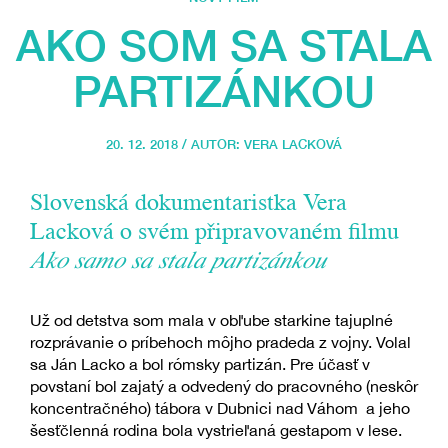
AKO SOM SA STALA
PARTIZÁNKOU
20. 12. 2018 / AUTOR:
VERA LACKOVÁ
Slovenská dokumentaristka Vera
Lacková o svém připravovaném filmu
Ako samo sa stala partizánkou
Už od detstva som mala v obľube starkine tajuplné
rozprávanie o príbehoch môjho pradeda z vojny. Volal
sa Ján Lacko a bol rómsky partizán. Pre účasť v
povstaní bol zajatý a odvedený do pracovného (neskôr
koncentračného) tábora v Dubnici nad Váhom a jeho
šesťčlenná rodina bola vystrieľaná gestapom v lese.