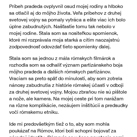
Príbeh pradeda ovplyvnil osud mojej rodiny a hlboko
sa otlačil aj do môjho života. Veľa príbehov z druhej
svetovej vojny sa pomaly vytráca a ešte viac ich bolo
úplne zabudnutých. Našťastie tomu tak nebolo v
mojej rodine. Stala som sa nositeľkou spomienok,
ktoré mi rozprávala moja starká a cítim naozajstnú
zodpovednosť odovzdať tieto spomienky ďalej.
Stala som sa jednou z mála rómskych filmárok a
rozhodla som sa odhaliť význam partizánskeho boja
môjho pradeda a ďalších rómskych partizánov.
Vraciam sa preto späť do minulosti, aby som zotrela
nánosy zabudnutia z histórie rómskej účasti v odboji
za druhej svetovej vojny. Mojou zbraňou nie sú pištole
a nože, ale kamera. Na mojej ceste pri tom narážam
na rôzne komplikácie, nezáujem inštitúcií a predsudky
voči rómskemu etniku.
Ide mi predovšetkým tiež o to, aby som mohla
poukázať na Rómov, ktorí boli schopní bojovať za