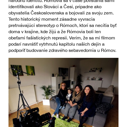
národnú identitu. Rómovia sa v čase povstania sami
identifikovali ako Slováci a Česi, prípadne ako
obyvatelia Československa a bojovali za svoju zem.
Tento historický moment zásadne vyvracia
pretrvávajúci stereotyp o Rómoch, ktorí sa necítia byť
doma v krajine, kde žijú a že Rómovia boli len
obeťami fašistických represií. Verím, že sa mi filmom
podarí navrátiť vytrhnutú kapitolu našich dejín a
podporiť budovanie zdravého sebavedomia u Rómov.