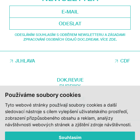
ODESLAT
ODESLÁNÍM SOUHLASÍM S ODBĚREM NEWSLETTERU A ZÁSADAMI
ZPRACOVÁNÍ OSOBNÍCH ÚDAJŮ DOC.DREAM. VÍCE ZDE.
JI.HLAVA
CDF
DOK.REVUE
RUBRIKY
AUTOŘI
Používáme soubory cookies
O DOK.REVUE
PODPOŘTE NÁS
Tyto webové stránky používají soubory cookies a další
KONTAKTY
sledovací nástroje s cílem vylepšení uživatelského prostředí,
zobrazení přizpůsobeného obsahu a reklam, analýzy
návštěvnosti webových stránek a zjištění zdroje návštěvnosti.
© 2012 – 2026 DOC.DREAM
Souhlasím
ZA PODPORY STÁTNÍHO FONDU KINEMATOGRAFIE, KRAJE VYSOČINA A