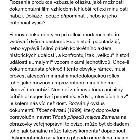
Rozsáhlá produkce vzbuzuje otázku, jaké možnosti
dokumentární film vzhledem k hlubší reflexi minulosti
nabízí. Dokáže „pouze připomínat“, nebo je jeho
potenciál vyšší?
Filmové dokumenty se při reflexi moderní historie
vydávají dvěma cestami. Buď historii popularizují,
nebo vyprávějí silný příběh konkrétního aktéra
historických událostí, a konfrontují tak „velkou“ historii
událostí s „malými“ vzpomínkami jednotlivců. Chce-li
dokumentarista překročit tento obvyklý rámec, musí
provést alespoň minimální metodologickou reflexi
toho, jaké možnosti reprezentace minulého mu
filmová řeč nabízí. Nestačí zajímavé téma ani silný
příběh či sugestivní pamětník. Vždyť „mluvících hlav“
je kolem nás víc než dost. Rozsáhlý cyklus
dokumentů
Třicet návratů
(1999), který doprovázel
porevoluční návrat
Třiceti případů majora Zemana
na
obrazovky veřejnoprávní televize, může být dokladem
toho, jak banálně může takový komentář dopadnout.
Dokumentaristé se v tomto případě omezili na triviální