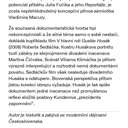
potenciál příběhu Julia Fučíka a jeho
Reportáže
, je
zcela nepřehlédnutelný koncepční přínos sémiotika
Vladimíra Macury.
Že současná dokumentaristická tvorba trpí
nekoncepčností a že silné téma samo o sobě nestačí,
dokládá kupříkladu film V hlavní roli
Gustáv Husák
(2008) Roberta Sedláčka. Kostru
Husák
ova portrétu
tvoří záběry ze stejnojmenné divadelní inscenace
Martina Čičváka. Scénář Viliama Klimáčka je přitom
výrazně interpretující a rozhodně nemá dokumentární
povahu. Sedláčkův film však nesleduje divadelního
Husáka s odstupem. Slovenská perspektiva přitom
jistou korekci obrazu vyžaduje. Husák je tak spíše
dokumentem jedné inscenace než promyšlenou
reflexí složité postavy Kunderova „prezidenta
zapomnění“.
Autor je historik a zabývá se moderními dějinami
Československa.