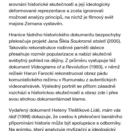
srovnání historické skutečnosti a její ideologicky
deformované reprezentace a zcela ignorovali
možnost analýzy principů, na nichž je filmový svět
majora Zemana vystavěn.
Hranice fádního historického dokumentu bezpochyby
překračuje projekt Jana Šikla
Soukromé století
(2005).
Takováto rekonstrukce rodinné paměti dalece
přesahuje rozměr popularizace a nabízí skutečně
svébytný pohled na dějiny. Z průměru vystupuje též
dokument
Videograms of a Revolution
(1993), v němž
režisér Harun Farocki rekonstruoval obraz pádu
komunistického režimu v Rumunsku z autentických
videonahrávek. Výsledný portrét se přitom zásadně
rozchází s historickou skutečností a obraz zde i přes
svou strohou dokumentárnost klame.
Vydařený dokument Heleny Třeštíkové
Lidé, mám vás
rád!
(1998) dokazuje, že cestou k překročení banálního
připomínání historie může být spolupráce s odborníky.
Na snímku, který analyzuje mytizační a ideologický