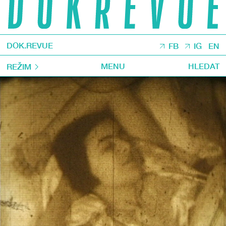
DOK.REVUE
FB
IG
EN
MENU
HLEDAT
REŽIM