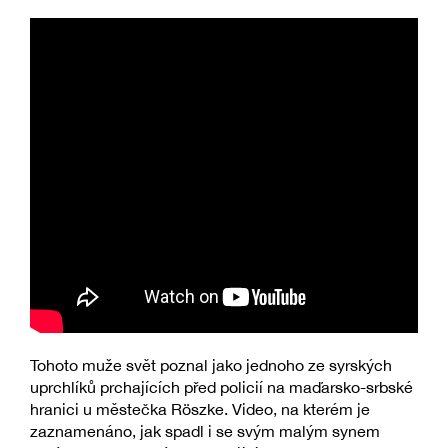
Tohoto muže svět poznal jako jednoho ze syrských
uprchlíků prchajících před policií na maďarsko-srbské
hranici u městečka Röszke. Video, na kterém je
zaznamenáno, jak spadl i se svým malým synem