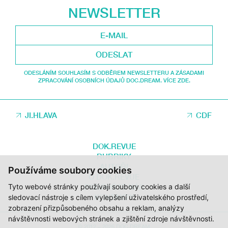
NEWSLETTER
ODESLAT
ODESLÁNÍM SOUHLASÍM S ODBĚREM NEWSLETTERU A ZÁSADAMI
ZPRACOVÁNÍ OSOBNÍCH ÚDAJŮ DOC.DREAM. VÍCE ZDE.
JI.HLAVA
CDF
DOK.REVUE
RUBRIKY
AUTOŘI
Používáme soubory cookies
O DOK.REVUE
Tyto webové stránky používají soubory cookies a další
PODPOŘTE NÁS
KONTAKTY
sledovací nástroje s cílem vylepšení uživatelského prostředí,
zobrazení přizpůsobeného obsahu a reklam, analýzy
návštěvnosti webových stránek a zjištění zdroje návštěvnosti.
© 2012 – 2026 DOC.DREAM