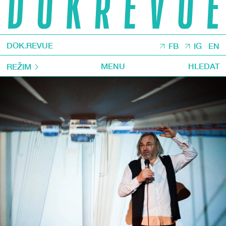
DOK.REVUE
FB
IG
EN
MENU
HLEDAT
REŽIM