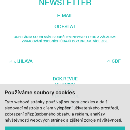
NEWSLETTER
ODESLAT
ODESLÁNÍM SOUHLASÍM S ODBĚREM NEWSLETTERU A ZÁSADAMI
ZPRACOVÁNÍ OSOBNÍCH ÚDAJŮ DOC.DREAM. VÍCE ZDE.
JI.HLAVA
CDF
DOK.REVUE
RUBRIKY
AUTOŘI
Používáme soubory cookies
O DOK.REVUE
PODPOŘTE NÁS
Tyto webové stránky používají soubory cookies a další
KONTAKTY
sledovací nástroje s cílem vylepšení uživatelského prostředí,
zobrazení přizpůsobeného obsahu a reklam, analýzy
návštěvnosti webových stránek a zjištění zdroje návštěvnosti.
© 2012 – 2026 DOC.DREAM