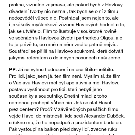
prolíná, vizuálně zajímavá, ale pokud bych z Havlovy
divadelní tvorby nic neznal, tak bych se o ní z filmu
nedozvěděl vůbec nic. Postrádal jsem nejen to, ale
i jakékoliv myšlenkové zázemí Havlových hodnot a to,
jak se utvářelo. Film to ilustruje v soukromé rovině
ve scénách s Havlovou životní partnerkou Olgou, ale
to je právě to, co mně na něm vadilo patrně nejvíc.
Soustředí se příliš na Havlovo soukromí, které dotváří
jakýmsi referátem o dějinných posunech naší země.
PP
: Já se vyhnu hodnocení na ose líbilo–nelíbilo.
Pro lidi, jako jsem já, ten film není. Myslím si, že film
o Václavu Havlovi měl být apelativní a měl Havlovu
postavu vystihnout pro lidi, kteří nebyli jeho
současníky a souputníky. Dnešní mladí z toho
nemohou pochopit vůbec nic. Jak se stal Havel
prezidentem? Proč? V závěrečných pasážích filmu
vejde Havel do místnosti, kde sedí Alexander Dubček,
a řekne mu, že ho nepodpoří a prezidentem bude on.
Pak vystoupí na balkon před davy lidí, zvedne ruku