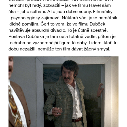
nemohl být hrdý, zobrazili – jak ve filmu Havel sám
říká – jeho selhání. A to jsou dobré scény. Filmařsky
i psychologicky zajímavé. Některé věci jako pamětník
klidně pomíjím. Čert to vem, že ve filmu Dubček
navštěvuje absurdní divadlo. To je úplně scestné.
Postava Dubčeka je tam celá totálně vedle, přitom je
to druhá nejvýznamnější figura té doby. Lidem, kteří tu
dobu nezažili, nemůže ten film dávat žádný smysl.