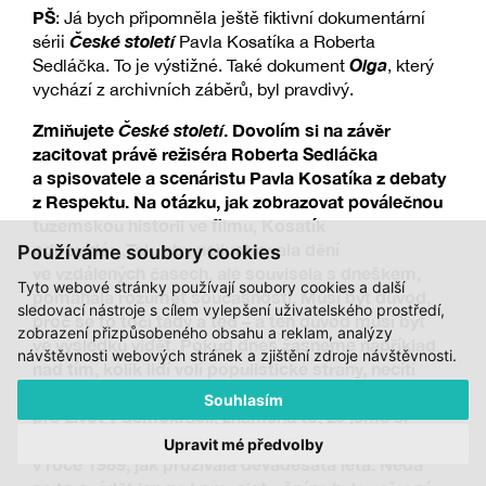
PŠ
: Já bych připomněla ještě fiktivní dokumentární
České století
sérii
Pavla Kosatíka a Roberta
Olga
Sedláčka. To je výstižné. Také dokument
, který
vychází z archivních záběrů, byl pravdivý.
Zmiňujete
České století
. Dovolím si na závěr
zacitovat právě režiséra Roberta Sedláčka
a spisovatele a scenáristu Pavla Kosatíka z debaty
z Respektu. Na otázku, jak zobrazovat poválečnou
tuzemskou historii ve filmu, Kosatík
odpovídá: „Tak, aby neilustrovala dění
Používáme soubory cookies
ve vzdálených časech, ale souvisela s dneškem,
Tyto webové stránky používají soubory cookies a další
pomáhala rozumět současnosti. Musí být důvod,
sledovací nástroje s cílem vylepšení uživatelského prostředí,
proč se to točí tady a teď – a ten důvod musí být
zobrazení přizpůsobeného obsahu a reklam, analýzy
ve výsledku vidět. Pokud dnes žasneme například
návštěvnosti webových stránek a zjištění zdroje návštěvnosti.
nad tím, kolik lidí volí populistické strany, necítí
solidaritu s druhými a odhazuje skrupule nutné
Souhlasím
pro život v demokracii, znamená to, že jsme si
špatně vykládali, co velká část společnosti chtěla
Upravit mé předvolby
v roce 1989, jak prožívala devadesátá léta. Nedá