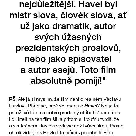
nejdůležitější. Havel byl
mistr slova, člověk slova, ať
už jako dramatik, autor
svých úžasných
prezidentských proslovů,
nebo jako spisovatel
a autor esejů. Toto film
absolutně pomíjí!"
PŠ
: Ale já si myslím, že film není o reálném Václavu
Havel
Havlovi. Ptáte se, proč se jmenuje
? No je to
přitažlivé téma a dobře prodejný atribut. Znám řadu
lidí, kteří na ten film šli, a přitom si troufnu tvrdit, že
o skutečném Havlovi vědí víc než tvůrci filmu. Prostě
chtěli vidět, jak Havla tito tvůrci zpodobnili. Film