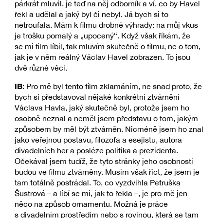
párkrát mluvil, je teď na něj odborník a ví, co by Havel
řekl a udělal a jaký byl či nebyl. Já bych si to
netroufala. Mám k filmu drobné výhrady: na můj vkus
je trošku pomalý a „upocený“. Když však říkám, že
se mi film líbil, tak mluvím skutečně o filmu, ne o tom,
jak je v něm reálný Václav Havel zobrazen. To jsou
dvě různé věci.
IB
: Pro mě byl tento film zklamáním, ne snad proto, že
bych si představoval nějaké konkrétní ztvárnění
Václava Havla, jaký skutečně byl, protože jsem ho
osobně neznal a neměl jsem představu o tom, jakým
způsobem by měl být ztvárněn. Nicméně jsem ho znal
jako veřejnou postavu, filozofa a esejistu, autora
divadelních her a posléze politika a prezidenta.
Očekával jsem tudíž, že tyto stránky jeho osobnosti
budou ve filmu ztvárněny. Musím však říct, že jsem je
tam totálně postrádal. To, co vyzdvihla Petruška
Šustrová – a líbí se mi, jak to řekla –, je pro mě jen
něco na způsob ornamentu. Možná je práce
s divadelním prostředím nebo s rovinou, která se tam