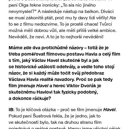
paní Olga řekne ironicky: „To sis nic jiného
nevymyslel?“ A následuje nástup na balkon. Diváci
se musí zákonitě ptát, proč mu ty davy lidí věřily! Ale
to se z filmu nedozvíme. To je prostě chaos! Tvůrci
možná měli dobrou vůli, ale měli příliš velké ambice.
Nevěděli, že neví. A to je to nejhorší nevědění!
Máme zde dva protichůdné názory – totiž že je
třeba poměřovat filmovou postavu Havla a celý film
s tím, jaký Václav Havel skutečně byl a jak
se historické události odehrály, a vedle toho stojí
názor, že si každý může točit svůj předobraz
Václava Havla realitě navzdory. Proč se pak tedy
film jmenuje
Havel
a herec Viktor Dvořák je
skutečnému Havlovi tak fyzicky podobný,
a dokonce ráčkuje?
IB
Havel
: To je klíčová otázka – proč se film jmenuje
.
Pokud paní Šustrová řekla, že je jedno, jak to
ve skutečnosti bylo, tak na druhou stranu film
pojednává o reálné postavě, kterou jsme všichni nějak