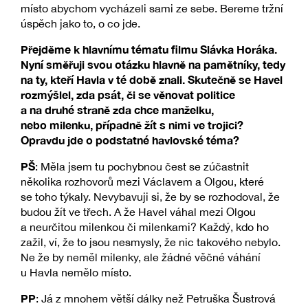
místo abychom vycházeli sami ze sebe. Bereme tržní
úspěch jako to, o co jde.
Přejděme k hlavnímu tématu filmu Slávka Horáka.
Nyní směřuji svou otázku hlavně na pamětníky, tedy
na ty, kteří Havla v té době znali. Skutečně se Havel
rozmýšlel, zda psát, či se věnovat politice
a na druhé straně zda chce manželku,
nebo milenku, případně žít s nimi ve trojici?
Opravdu jde o podstatné havlovské téma?
PŠ
: Měla jsem tu pochybnou čest se zúčastnit
několika rozhovorů mezi Václavem a Olgou, které
se toho týkaly. Nevybavuji si, že by se rozhodoval, že
budou žít ve třech. A že Havel váhal mezi Olgou
a neurčitou milenkou či milenkami? Každý, kdo ho
zažil, ví, že to jsou nesmysly, že nic takového nebylo.
Ne že by neměl milenky, ale žádné věčné váhání
u Havla nemělo místo.
PP
: Já z mnohem větší dálky než Petruška Šustrová