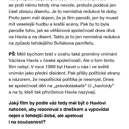
se proti němu tehdy vlna nevole, protože podává jen
část obrazu disentu. Je to nemístná redukce té doby.
Proto jsem měl dojem, že je film parodií, jen by musel
mít veselejší hudbu a kratší scény. Pak by to byla
parodie toho, jak se většinová společnost dnes dívá
na Havla a na disent. Takto je to jen nemístná redukce
na způsob tehdejšího Svitákova pamfletu.
PŠ
: Měli bychom brát v úvahu také proměny vnímání
Václava Havla v české společnosti. Ale o tom tento
film nebyl. V roce 1989 byl Havel u nás i ve světě
vnímán jako přední disident. Pak přišly politické strany
s názorem, že nepolitická politika je nesmysl. Dnes
se společnost dělí na „pravdoláskaře“ či „havloidy“
a na ty, kteří tak přívržence Havla nazývají.
Jaký film by podle vás tedy měl být o Havlovi
natočen, aby rezonoval s dneškem a vypovídal
nejen o tehdejší době, ale apeloval
i na současnost?