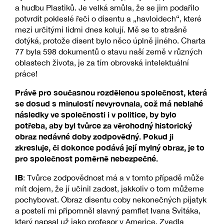
a hudbu Plastiků. Je velká smůla, že se jim podařilo
potvrdit pokleslé řeči o disentu a „havloidech“, které
mezi určitými lidmi dnes kolují. Mě se to strašně
dotýká, protože disent bylo něco úplně jiného. Charta
77 byla 598 dokumentů o stavu naší země v různých
oblastech života, je za tím obrovská intelektuální
práce!
Právě pro současnou rozdělenou společnost, která
se dosud s minulostí nevyrovnala, což má neblahé
následky ve společnosti i v politice, by bylo
potřeba, aby byl tvůrce za věrohodný historický
obraz nedávné doby zodpovědný. Pokud ji
zkresluje, či dokonce podává její mylný obraz, je to
pro společnost poměrně nebezpečné.
IB
: Tvůrce zodpovědnost má a v tomto případě může
mít dojem, že jí učinil zadost, jakkoliv o tom můžeme
pochybovat. Obraz disentu coby nekonečných pijatyk
a postelí mi připomněl slavný pamflet Ivana Svitáka,
který napsal už jako profesor v Americe. Zvedla