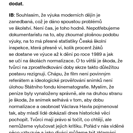
dodat.
IB
: Souhlasím, že výuka moderních dějin je
zanedbaná, což je dáno spoustou problémů
ve školství. Není čas, je toho hodně. Nepotřebujeme
dokumentaristu na to, aby zkoumal plošnou podobu
výuky, na to má přesné statistiky Česká školní
inspekce, která přesně ví, kolik procent žáků
se dostane ve výuce až k dění po roce 1989 a jak
se učí na školách normalizace. O to větší je škoda, že
tvůrci na zprostředkování doby skrze takto důležitou
postavu rezignují. Chápu, že film není povinným
referátem a ideologické prověřování snímků není
úlohou Státního fondu kinematografie. Myslím, že
peníze byly vynaloženy správně, ale na druhou stranu
je škoda, že snímek selhává v tom, aby dobu
normalizace a osobnost Václava Havla pojmenoval
tak, aby mladí lidé dokázali dnes historické věci
pochopit. Tvůrci mají právo si točit, co chtějí, ale
nemůžeme vylučovat jejich kritiku. Pořád v nás viděné
něco vzbuzuje a jako diváci můžeme být zklamáni,