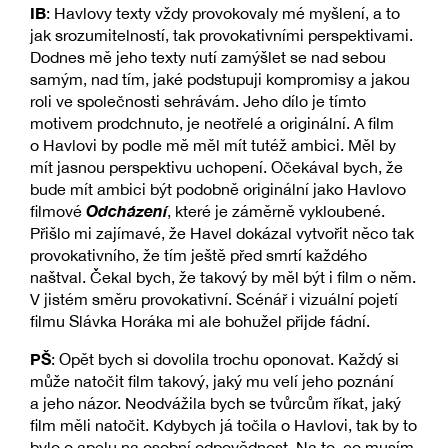
IB
: Havlovy texty vždy provokovaly mé myšlení, a to
jak srozumitelností, tak provokativními perspektivami.
Dodnes mě jeho texty nutí zamýšlet se nad sebou
samým, nad tím, jaké podstupuji kompromisy a jakou
roli ve společnosti sehrávám. Jeho dílo je tímto
motivem prodchnuto, je neotřelé a originální. A film
o Havlovi by podle mě měl mít tutéž ambici. Měl by
mít jasnou perspektivu uchopení. Očekával bych, že
bude mít ambici být podobně originální jako Havlovo
Odcházení
filmové
, které je záměrně vykloubené.
Přišlo mi zajímavé, že Havel dokázal vytvořit něco tak
provokativního, že tím ještě před smrtí každého
naštval. Čekal bych, že takový by měl být i film o něm.
V jistém směru provokativní. Scénář i vizuální pojetí
filmu Slávka Horáka mi ale bohužel přijde fádní.
PŠ
: Opět bych si dovolila trochu oponovat. Každý si
může natočit film takový, jaký mu velí jeho poznání
a jeho názor. Neodvážila bych se tvůrcům říkat, jaký
film měli natočit. Kdybych já točila o Havlovi, tak by to
bylo o apelu na osobní odpovědnost. Na to, co musím