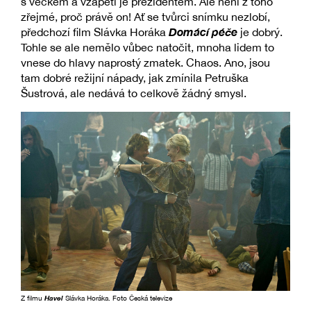
s véčkem a vzápětí je prezidentem. Ale není z toho
zřejmé, proč právě on! Ať se tvůrci snímku nezlobí,
Domácí péče
předchozí film Slávka Horáka
je dobrý.
Tohle se ale nemělo vůbec natočit, mnoha lidem to
vnese do hlavy naprostý zmatek. Chaos. Ano, jsou
tam dobré režijní nápady, jak zmínila Petruška
Šustrová, ale nedává to celkově žádný smysl.
Z filmu
Havel
Slávka Horáka. Foto Česká televize