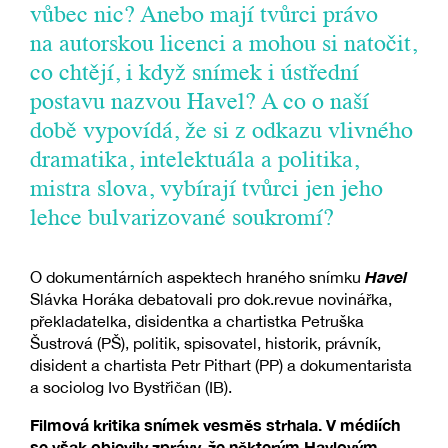
vůbec nic? Anebo mají tvůrci právo
na autorskou licenci a mohou si natočit,
co chtějí, i když snímek i ústřední
postavu nazvou Havel? A co o naší
době vypovídá, že si z odkazu vlivného
dramatika, intelektuála a politika,
mistra slova, vybírají tvůrci jen jeho
lehce bulvarizované soukromí?
Havel
O dokumentárních aspektech hraného snímku
Slávka Horáka debatovali pro dok.revue novinářka,
překladatelka, disidentka a chartistka Petruška
Šustrová (PŠ), politik, spisovatel, historik, právník,
disident a chartista Petr Pithart (PP) a dokumentarista
a sociolog Ivo Bystřičan (IB).
Filmová kritika snímek vesměs strhala. V médiích
se však objevily zprávy, že některým Havlovým