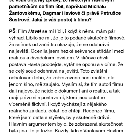
pamětníkům se film líbil, například Michalu
Žantovskému, Dagmar Havlové či právě Petrušce
Šustrové. Jaký je váš postoj k filmu?
PŠ
Havel
: Film
se mi líbil, i když k němu mám pár
výhrad. Líbilo se mi, že je to podané skutečně filmově,
že snímek od začátku ukazuje, že se odehrává
na jevišti. Ocenila jsem hezké sekvence střídání mezi
realitou a divadelním jevištěm. V klíčové chvíli
postava Havla poodejde, vytáhne oponu a vidíme, že
se celý soud odehrává na jevišti. Toto zvláštní
odhalování toho, že zobrazované není realita, ale
jenom kino, mě zaujalo. Myslím si, že tím autoři filmu
dali najevo, že nejde o dokument ani o realitu, a tak
mají právo si s postavami, které jsou ostatně
víceméně fiktivní, i když vycházejí z nějakého
reálného základu, dělat, co chtějí. Recenze filmu,
které jsem četla a slyšela, byly skutečně drtivé.
Hlavním argumentem bylo, že zobrazená skutečnost
byla jiná. To je těžké. Každý, kdo s Václavem Havlem