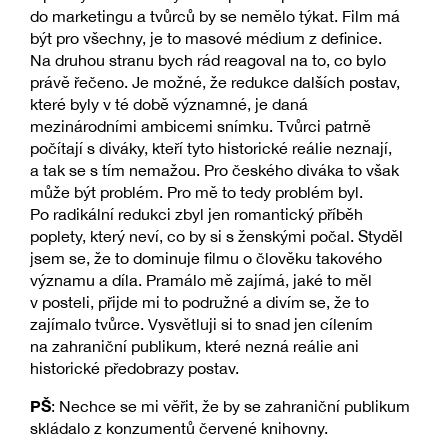
do marketingu a tvůrců by se nemělo týkat. Film má
být pro všechny, je to masové médium z definice.
Na druhou stranu bych rád reagoval na to, co bylo
právě řečeno. Je možné, že redukce dalších postav,
které byly v té době významné, je daná
mezinárodními ambicemi snímku. Tvůrci patrně
počítají s diváky, kteří tyto historické reálie neznají,
a tak se s tím nemažou. Pro českého diváka to však
může být problém. Pro mě to tedy problém byl.
Po radikální redukci zbyl jen romantický příběh
poplety, který neví, co by si s ženskými počal. Styděl
jsem se, že to dominuje filmu o člověku takového
významu a díla. Pramálo mě zajímá, jaké to měl
v posteli, přijde mi to podružné a divím se, že to
zajímalo tvůrce. Vysvětluji si to snad jen cílením
na zahraniční publikum, které nezná reálie ani
historické předobrazy postav.
PŠ
: Nechce se mi věřit, že by se zahraniční publikum
skládalo z konzumentů červené knihovny.