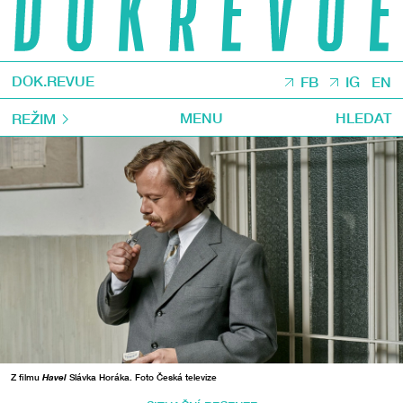
DOK.REVUE
FB
IG
EN
MENU
HLEDAT
REŽIM
Z filmu
Havel
Slávka Horáka. Foto Česká televize