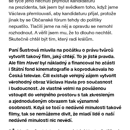
se týče jeho nechuti přijmout kandidaturu
na prezidenta, tak jsem byl svědkem toho, když jsme
Václava přemlouvali, aby kandidaturu přijal, protože
jinak by se Občanské fórum tehdy do politiky
nepustilo. Tlačili jsme na něj a opravdu se nemohl
rozhodnout. A věřil jsem mu, že to dlouho nechtěl.
Skutečně chtěl být tím, který radí králům.
Paní Šustrová mluvila na počátku o právu tvůrců
vytvořit takový film, jaký chtějí. To je jistě pravda.
Ale film
Havel
byl nákladný a financoval ho zčásti
i Státní fond kinematografie a koprodukovala ho
Česká televize
. Čili existuje veřejný zájem vytvořit
věrohodný obraz Václava Havla pro současnost
i budoucnost. Je vlastně velmi na pováženou
vstoupit do veřejného prostoru s tak zkresleným
a zjednodušeným obrazem tak významné
osobnosti. Když se točí o nedávné minulosti takové
filmy, tak se nemůžeme divit, že mladí lidé o naší
nedávné minulosti nic nevědí.