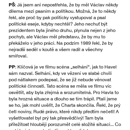
PŠ
: Já jsem ani nepostřehla, že by měl Václav někdy
dilema mezi psaním a politikou. Možná, že to někdy
řekl, ale proč by pak politicky vystupoval a psal
politické eseje, kdyby nechtěl? Jeho nechuť být
prezidentem byla jiného druhu, plynula nejen z jeho
pochyb, ale Václav měl představu, že by mu to
překáželo v jeho práci. Na podzim 1989 řekl, že by
nejradši seděl v koutě a všem radil a všechny
smiřoval.
PP
: Klíčová je ve filmu scéna „selhání“, jak to Havel
sám nazval. Selhání, kdy ve vězení ve slabé chvíli
pod nátlakem podepsal, že se již nebude věnovat
politické činnosti. Tato scéna se měla ve filmu víc
osvětlit, aby byla zřejmá a srozumitelná. Pro Havla to
byla hrozná situace a dlouho se tím trápil. Ptali jsme
se ho, jak mohl uvěřit, že Charta skončila. Řekl, že prý
četl noviny, Rudé právo, které nikdy předtím nečetl! A
vyšetřovatel byl prý tak přesvědčivý! Tam byla
příležitost hlouběji porozumět celé složité situaci... Co