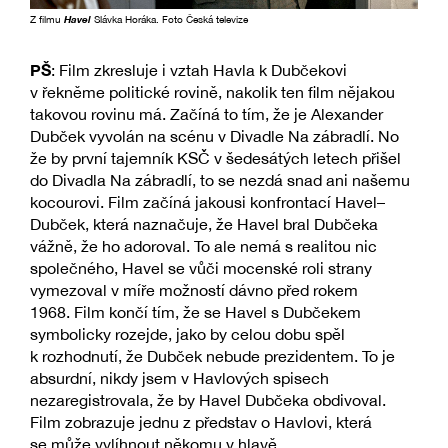
Z filmu
Havel
Slávka Horáka. Foto Česká televize
PŠ
: Film zkresluje i vztah Havla k Dubčekovi
v řekněme politické rovině, nakolik ten film nějakou
takovou rovinu má. Začíná to tím, že je Alexander
Dubček vyvolán na scénu v Divadle Na zábradlí. No
že by první tajemník KSČ v šedesátých letech přišel
do Divadla Na zábradlí, to se nezdá snad ani našemu
kocourovi. Film začíná jakousi konfrontací Havel–
Dubček, která naznačuje, že Havel bral Dubčeka
vážně, že ho adoroval. To ale nemá s realitou nic
společného, Havel se vůči mocenské roli strany
vymezoval v míře možností dávno před rokem
1968. Film končí tím, že se Havel s Dubčekem
symbolicky rozejde, jako by celou dobu spěl
k rozhodnutí, že Dubček nebude prezidentem. To je
absurdní, nikdy jsem v Havlových spisech
nezaregistrovala, že by Havel Dubčeka obdivoval.
Film zobrazuje jednu z představ o Havlovi, která
se může vylíhnout někomu v hlavě.