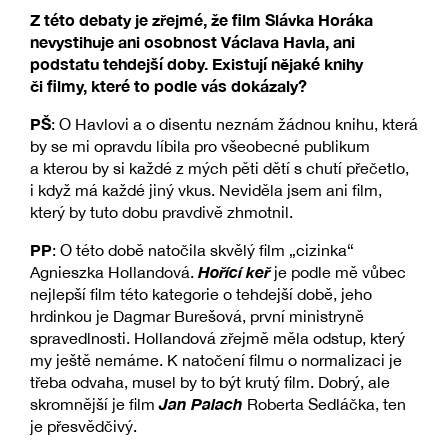
Z této debaty je zřejmé, že film Slávka Horáka
nevystihuje ani osobnost Václava Havla, ani
podstatu tehdejší doby. Existují nějaké knihy
či filmy, které to podle vás dokázaly?
PŠ
: O Havlovi a o disentu neznám žádnou knihu, která
by se mi opravdu líbila pro všeobecné publikum
a kterou by si každé z mých pěti dětí s chutí přečetlo,
i když má každé jiný vkus. Neviděla jsem ani film,
který by tuto dobu pravdivě zhmotnil.
PP
: O této době natočila skvělý film „cizinka“
Hořící keř
Agnieszka Hollandová.
je podle mě vůbec
nejlepší film této kategorie o tehdejší době, jeho
hrdinkou je Dagmar Burešová, první ministryně
spravedlnosti. Hollandová zřejmě měla odstup, který
my ještě nemáme. K natočení filmu o normalizaci je
třeba odvaha, musel by to být krutý film. Dobrý, ale
Jan Palach
skromnější je film
Roberta Sedláčka, ten
je přesvědčivý.