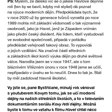
PŠ
: Myslím, že daleko víc se o jakési Havlově dějinné
roli (ten by se bavil, kdyby mě slyšel) dá poznat
na výuce moderních dějin. Předpokládala bych, že
v roce 2020 už by generace tvůrců vyrostlá po roce
1989 mohla mít základní vědomosti o tak významné
osobnosti, jako je Havel, jenž je Západem vnímán
jako přední český disident. Ale lidem, kteří vystudovali
ve svobodné společnosti, připadá v pořádku
předkládat veřejnosti takový obraz. To vypovídá
o jejich vzdělání. Na značné části středních
a základních škol končí výuka dějin po druhé světové
válce. Narodila jsem se v roce 1947, ale o tom
bláznivém Vítězném únoru v roce 1948 jsme se učili,
nepřipadalo v úvahu se to neučit. Dnes to tak je. Stát
by měl zadotovat hlavně školství.
Vy jste se, pane Bystřičane, minulý rok věnoval
s youtuberem Kovym tomu, jak se učí moderní
dějiny na našich středních školách, a to v televizním
dokumentárním seriálu
Kovy řeší dějiny
. Možná
byste k tomu ve vztahu k filmu
Havel
chtěl něco