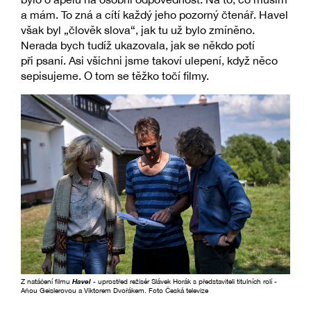
a mám. To zná a cítí každý jeho pozorný čtenář. Havel
však byl „člověk slova“, jak tu už bylo zmíněno.
Nerada bych tudíž ukazovala, jak se někdo potí
při psaní. Asi všichni jsme takoví ulepení, když něco
sepisujeme. O tom se těžko točí filmy.
Z natáčení filmu
Havel
- uprostřed režisér Slávek Horák s představiteli titulních rolí -
Aňou Geislerovou a Viktorem Dvořákem. Foto Česká televize