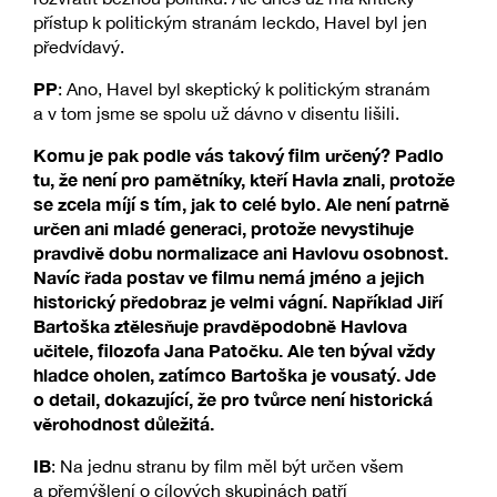
přístup k politickým stranám leckdo, Havel byl jen
předvídavý.
PP
: Ano, Havel byl skeptický k politickým stranám
a v tom jsme se spolu už dávno v disentu lišili.
Komu je pak podle vás takový film určený? Padlo
tu, že není pro pamětníky, kteří Havla znali, protože
se zcela míjí s tím, jak to celé bylo. Ale není patrně
určen ani mladé generaci, protože nevystihuje
pravdivě dobu normalizace ani Havlovu osobnost.
Navíc řada postav ve filmu nemá jméno a jejich
historický předobraz je velmi vágní. Například Jiří
Bartoška ztělesňuje pravděpodobně Havlova
učitele, filozofa Jana Patočku. Ale ten býval vždy
hladce oholen, zatímco Bartoška je vousatý. Jde
o detail, dokazující, že pro tvůrce není historická
věrohodnost důležitá.
IB
: Na jednu stranu by film měl být určen všem
a přemýšlení o cílových skupinách patří