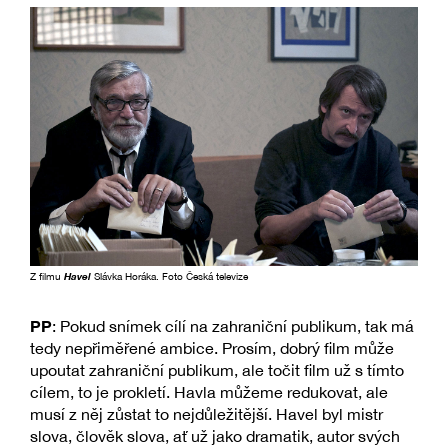
Z filmu
Havel
Slávka Horáka. Foto Česká televize
PP
: Pokud snímek cílí na zahraniční publikum, tak má
tedy nepřiměřené ambice. Prosím, dobrý film může
upoutat zahraniční publikum, ale točit film už s tímto
cílem, to je prokletí. Havla můžeme redukovat, ale
musí z něj zůstat to nejdůležitější. Havel byl mistr
slova, člověk slova, ať už jako dramatik, autor svých