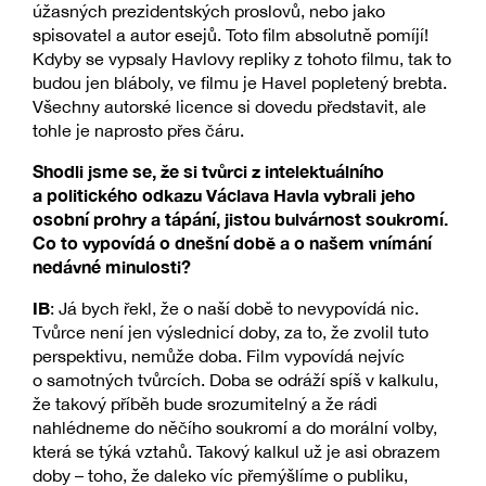
úžasných prezidentských proslovů, nebo jako
spisovatel a autor esejů. Toto film absolutně pomíjí!
Kdyby se vypsaly Havlovy repliky z tohoto filmu, tak to
budou jen bláboly, ve filmu je Havel popletený brebta.
Všechny autorské licence si dovedu představit, ale
tohle je naprosto přes čáru.
Shodli jsme se, že si tvůrci z intelektuálního
a politického odkazu Václava Havla vybrali jeho
osobní prohry a tápání, jistou bulvárnost soukromí.
Co to vypovídá o dnešní době a o našem vnímání
nedávné minulosti?
IB
: Já bych řekl, že o naší době to nevypovídá nic.
Tvůrce není jen výslednicí doby, za to, že zvolil tuto
perspektivu, nemůže doba. Film vypovídá nejvíc
o samotných tvůrcích. Doba se odráží spíš v kalkulu,
že takový příběh bude srozumitelný a že rádi
nahlédneme do něčího soukromí a do morální volby,
která se týká vztahů. Takový kalkul už je asi obrazem
doby – toho, že daleko víc přemýšlíme o publiku,