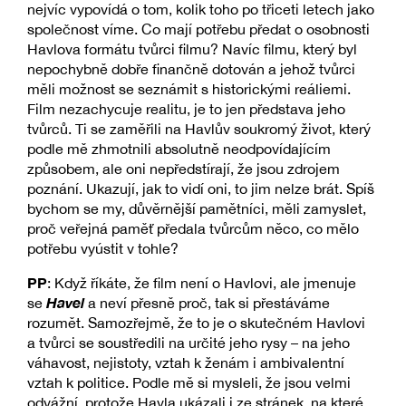
nejvíc vypovídá o tom, kolik toho po třiceti letech jako
společnost víme. Co mají potřebu předat o osobnosti
Havlova formátu tvůrci filmu? Navíc filmu, který byl
nepochybně dobře finančně dotován a jehož tvůrci
měli možnost se seznámit s historickými reáliemi.
Film nezachycuje realitu, je to jen představa jeho
tvůrců. Ti se zaměřili na Havlův soukromý život, který
podle mě zhmotnili absolutně neodpovídajícím
způsobem, ale oni nepředstírají, že jsou zdrojem
poznání. Ukazují, jak to vidí oni, to jim nelze brát. Spíš
bychom se my, důvěrnější pamětníci, měli zamyslet,
proč veřejná paměť předala tvůrcům něco, co mělo
potřebu vyústit v tohle?
PP
: Když říkáte, že film není o Havlovi, ale jmenuje
Havel
se
a neví přesně proč, tak si přestáváme
rozumět. Samozřejmě, že to je o skutečném Havlovi
a tvůrci se soustředili na určité jeho rysy – na jeho
váhavost, nejistoty, vztah k ženám i ambivalentní
vztah k politice. Podle mě si mysleli, že jsou velmi
odvážní, protože Havla ukázali i ze stránek, na které