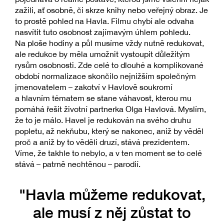
zažili, ať osobně, či skrze knihy nebo veřejný obraz. Je
to prostě pohled na Havla. Filmu chybí ale odvaha
nasvítit tuto osobnost zajímavým úhlem pohledu.
Na ploše hodiny a půl musíme vždy nutně redukovat,
ale redukce by měla umožnit vystoupit důležitým
rysům osobnosti. Zde celé to dlouhé a komplikované
období normalizace skončilo nejnižším společným
jmenovatelem – zakotví v Havlově soukromí
a hlavním tématem se stane váhavost, kterou mu
pomáhá řešit životní partnerka Olga Havlová. Myslím,
že to je málo. Havel je redukován na svého druhu
popletu, až nekňubu, který se nakonec, aniž by věděl
proč a aniž by to věděli druzí, stává prezidentem.
Víme, že takhle to nebylo, a v ten moment se to celé
stává – patrně nechtěnou – parodií.
"Havla můžeme redukovat,
ale musí z něj zůstat to