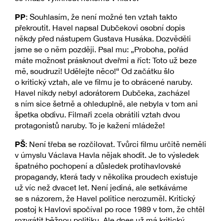
PP
: Souhlasím, že není možné ten vztah takto
překroutit. Havel napsal Dubčekovi osobní dopis
někdy před nástupem Gustava Husáka. Dozvěděli
jsme se o něm později. Psal mu: „Proboha, pořád
máte možnost prásknout dveřmi a říct: Toto už beze
mě, soudruzi! Udělejte něco!“ Od začátku šlo
o kritický vztah, ale ve filmu je to obrácené naruby.
Havel nikdy nebyl adorátorem Dubčeka, zacházel
s ním sice šetrně a ohleduplně, ale nebyla v tom ani
špetka obdivu. Filmaři zcela obrátili vztah dvou
protagonistů naruby. To je kažení mládeže!
PŠ
: Není třeba se rozčilovat. Tvůrci filmu určitě neměli
v úmyslu Václava Havla nějak shodit. Je to výsledek
špatného pochopení a důsledek protihavlovské
propagandy, která tady v několika proudech existuje
už víc než dvacet let. Není jediná, ale setkáváme
se s názorem, že Havel politice nerozuměl. Kritický
postoj k Havlovi spočíval po roce 1989 v tom, že chtěl
rozvrátit běžnou politiku. Ale dnes už má kritický