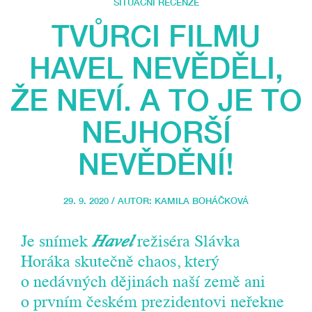
SITUAČNÍ RECENZE
TVŮRCI FILMU
HAVEL NEVĚDĚLI,
ŽE NEVÍ. A TO JE TO
NEJHORŠÍ
NEVĚDĚNÍ!
29. 9. 2020 / AUTOR:
KAMILA BOHÁČKOVÁ
Je snímek
Havel
režiséra Slávka
Horáka skutečně chaos, který
o nedávných dějinách naší země ani
o prvním českém prezidentovi neřekne