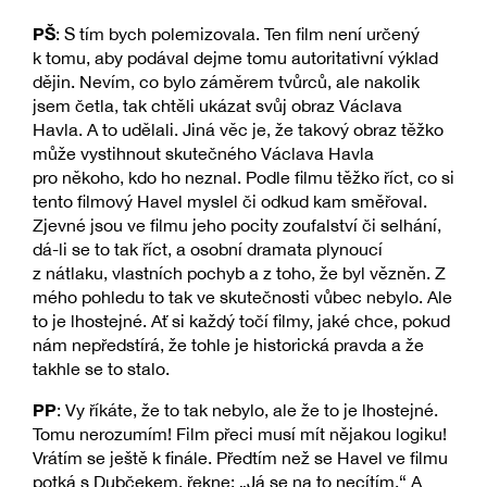
PŠ
: S tím bych polemizovala. Ten film není určený
k tomu, aby podával dejme tomu autoritativní výklad
dějin. Nevím, co bylo záměrem tvůrců, ale nakolik
jsem četla, tak chtěli ukázat svůj obraz Václava
Havla. A to udělali. Jiná věc je, že takový obraz těžko
může vystihnout skutečného Václava Havla
pro někoho, kdo ho neznal. Podle filmu těžko říct, co si
tento filmový Havel myslel či odkud kam směřoval.
Zjevné jsou ve filmu jeho pocity zoufalství či selhání,
dá-li se to tak říct, a osobní dramata plynoucí
z nátlaku, vlastních pochyb a z toho, že byl vězněn. Z
mého pohledu to tak ve skutečnosti vůbec nebylo. Ale
to je lhostejné. Ať si každý točí filmy, jaké chce, pokud
nám nepředstírá, že tohle je historická pravda a že
takhle se to stalo.
PP
: Vy říkáte, že to tak nebylo, ale že to je lhostejné.
Tomu nerozumím! Film přeci musí mít nějakou logiku!
Vrátím se ještě k finále. Předtím než se Havel ve filmu
potká s Dubčekem, řekne: „Já se na to necítím.“ A