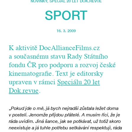
NOVINKY
,
SPECIÁL 20 LET DOK.REVUE
SPORT
16. 3. 2009
K aktivitě DocAllianceFilms.cz
a současnému stavu Rady Státního
fondu ČR pro podporu a rozvoj české
kinematografie. Text je editorsky
upraven v rámci
Speciálu 20 let
Dok.revue
.
„
Pokud jde o mě, já bych nejradši zůstala ležet doma
v posteli. Jenomže přijdou přátelé. A musím říci, že je
ráda uvidím. Jiná šance, jak se potkávat, už totiž skoro
neexistuje a já tuhle potřebu setkávání respektuji, ráda