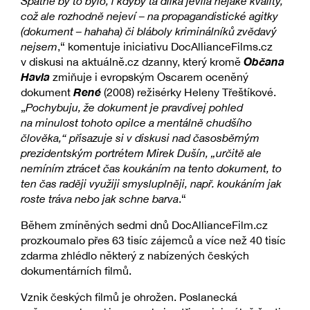
Špatně by to bylo, i kdyby ta dílka jevila nějaké kvality,
což ale rozhodně nejeví – na propagandistické agitky
(dokument – hahaha) či bláboly kriminálníků zvědavý
nejsem
,“ komentuje iniciativu DocAllianceFilms.cz
Občana
v diskusi na aktuálně.cz dzanny, který kromě
Havla
zmiňuje i evropským Oscarem oceněný
René
dokument
(2008) režisérky Heleny Třeštíkové.
„
Pochybuju, že dokument je pravdivej pohled
na minulost tohoto opilce a mentálně chudšího
člověka,“ přisazuje si v diskusi nad časosběrným
prezidentským portrétem Mirek Dušín, „určitě ale
nemíním ztrácet čas koukáním na tento dokument, to
ten čas raději využiji smysluplněji, např. koukáním jak
roste tráva nebo jak schne barva
.“
Během zmíněných sedmi dnů DocAllianceFilm.cz
prozkoumalo přes 63 tisíc zájemců a více než 40 tisíc
zdarma zhlédlo některý z nabízených českých
dokumentárních filmů.
Vznik českých filmů je ohrožen. Poslanecká