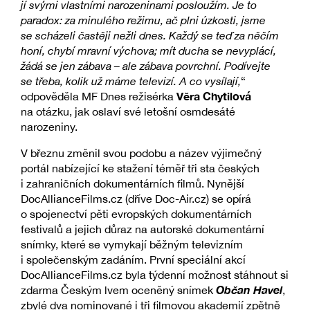
jí svými vlastními narozeninami posloužím. Je to
paradox: za minulého režimu, ač plni úzkosti, jsme
se scházeli častěji nežli dnes. Každý se teď za něčím
honí, chybí mravní výchova; mít ducha se nevyplácí,
žádá se jen zábava – ale zábava povrchní. Podívejte
se třeba, kolik už máme televizí. A co vysílají,
“
Věra Chytilová
odpověděla MF Dnes režisérka
na otázku, jak oslaví své letošní osmdesáté
narozeniny.
V březnu změnil svou podobu a název výjimečný
portál nabízející ke stažení téměř tři sta českých
i zahraničních dokumentárních filmů. Nynější
DocAllianceFilms.cz (dříve Doc-Air.cz) se opírá
o spojenectví pěti evropských dokumentárních
festivalů a jejich důraz na autorské dokumentární
snímky, které se vymykají běžným televizním
i společenským zadáním. První speciální akcí
DocAllianceFilms.cz byla týdenní možnost stáhnout si
Občan Havel
zdarma Českým lvem oceněný snímek
,
zbylé dva nominované i tři filmovou akademií zpětně