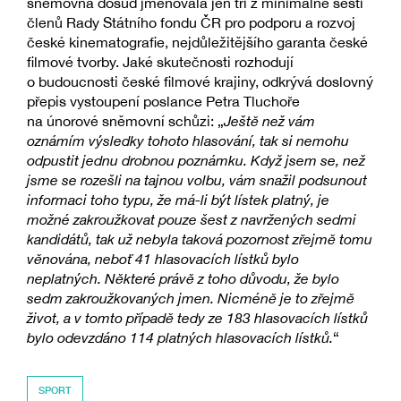
sněmovna dosud jmenovala jen tři z minimálně šesti
členů Rady Státního fondu ČR pro podporu a rozvoj
české kinematografie, nejdůležitějšího garanta české
filmové tvorby. Jaké skutečnosti rozhodují
o budoucnosti české filmové krajiny, odkrývá doslovný
přepis vystoupení poslance Petra Tluchoře
na únorové sněmovní schůzi: „
Ještě než vám
oznámím výsledky tohoto hlasování, tak si nemohu
odpustit jednu drobnou poznámku. Když jsem se, než
jsme se rozešli na tajnou volbu, vám snažil podsunout
informaci toho typu, že má-li být lístek platný, je
možné zakroužkovat pouze šest z navržených sedmi
kandidátů, tak už nebyla taková pozornost zřejmě tomu
věnována, neboť 41 hlasovacích lístků bylo
neplatných. Některé právě z toho důvodu, že bylo
sedm zakroužkovaných jmen. Nicméně je to zřejmě
život, a v tomto případě tedy ze 183 hlasovacích lístků
bylo odevzdáno 114 platných hlasovacích lístků.
“
SPORT