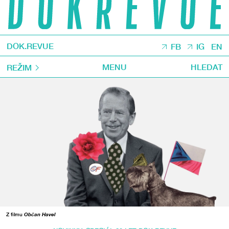
DOK.REVUE
FB
IG
EN
MENU
HLEDAT
REŽIM
Z filmu
Občan Havel