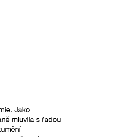
mie. Jako
ně mluvila s řadou
ozumění