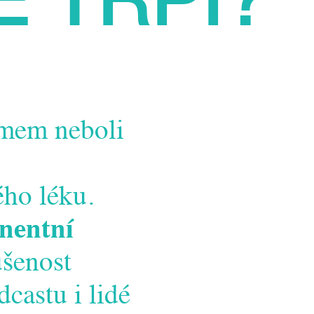
omem neboli
ho léku.
nentní
ušenost
castu i lidé