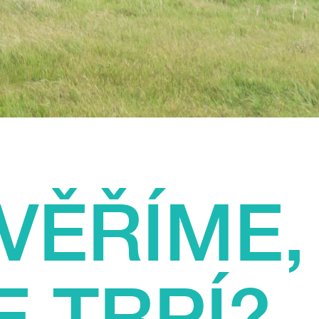
VĚŘÍME,
E TRPÍ?