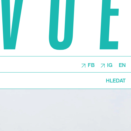
FB
IG
EN
HLEDAT