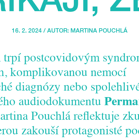
16. 2. 2024 / AUTOR:
MARTINA POUCHLÁ
 trpí postcovidovým syndr
m, komplikovanou nemocí
hé diagnózy nebo spolehlivé
ého audiodokumentu
Perma
rtina Pouchlá reflektuje zk
erou zakouší protagonisté pod