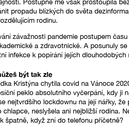
ejnosti. Postupně mě však prostoupila be
nit propadu blízkých do světa dezinformac
zdělujícím rodinu.
ání závažnosti pandemie postupem času r
kademické a zdravotnické. A posunuly se 
ní infekce k popírání jejích dlouhodobých
ůžeš být tak zle
dka Kristýna chytila covid na Vánoce 2020
íční peklo absolutního vyčerpání, kdy ji na
čase nejtvrdšího lockdownu na její nářky, ž
chlapce, neslyšela ani nejbližší rodina. Nev
tak špatně, když zní do telefonu příčetně?