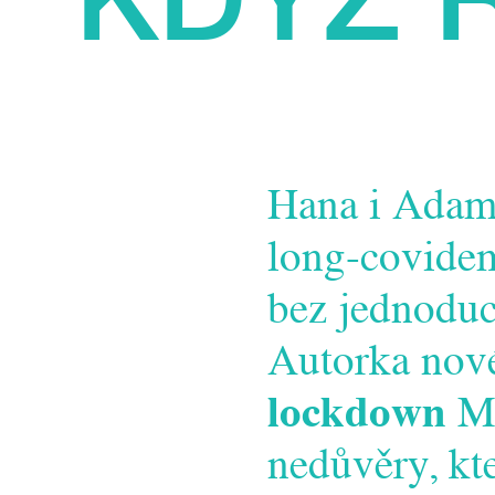
Hana i Adam
long-covide
bez jednoduc
Autorka nov
lockdown
Ma
nedůvěry, kt