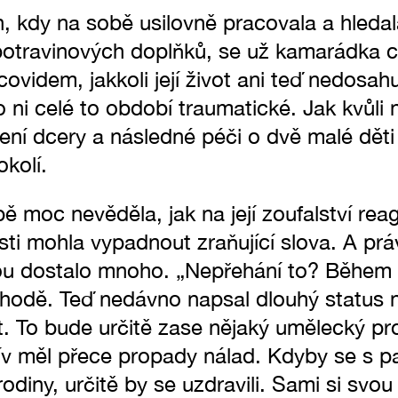
 kdy na sobě usilovně pracovala a hleda
otravinových doplňků, se už kamarádka cít
covidem, jakkoli její život ani teď nedosah
ro ni celé to období traumatické. Jak kvůl
ní dcery a následné péči o dvě malé děti p
okolí.
bě moc nevěděla, jak na její zoufalství rea
i mohla vypadnout zraňující slova. A prá
u dostalo mnoho. „Nepřehání to? Během 
hodě. Teď nedávno napsal dlouhý status 
t. To bude určitě zase nějaký umělecký pro
ív měl přece propady nálad. Kdyby se s p
 rodiny, určitě by se uzdravili. Sami si svou 