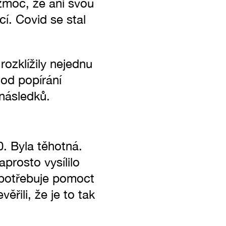
zmoc, že ani svou
í. Covid se stal
ozklížily nejednu
od popírání
 následků.
. Byla těhotná.
prosto vysílilo
e potřebuje pomoct
ěřili, že je to tak