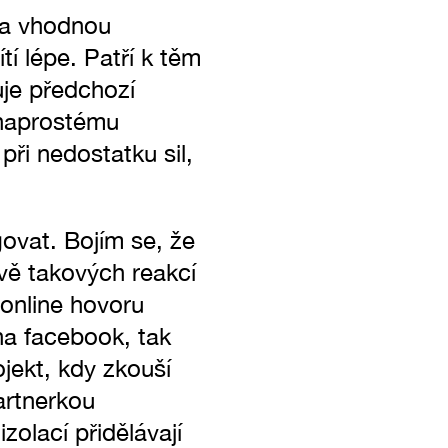
la vhodnou
í lépe. Patří k těm
uje předchozí
i naprostému
ři nedostatku sil,
govat. Bojím se, že
vě takových reakcí
online hovoru
na facebook, tak
jekt, kdy zkouší
artnerkou
izolací přidělávají