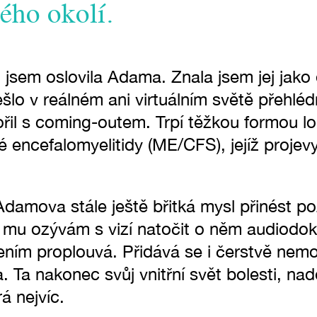
kého okolí.
 jsem oslovila Adama. Znala jsem jej jako
šlo v reálném ani virtuálním světě přehlé
ořil s coming-outem. Trpí těžkou formou l
 encefalomyelitidy (ME/CFS), jejíž projev
Adamova stále ještě břitká mysl přinést p
e mu ozývám s vizí natočit o něm audiodo
ižením proplouvá. Přidává se i čerstvě ne
Ta nakonec svůj vnitřní svět bolesti, nad
á nejvíc.