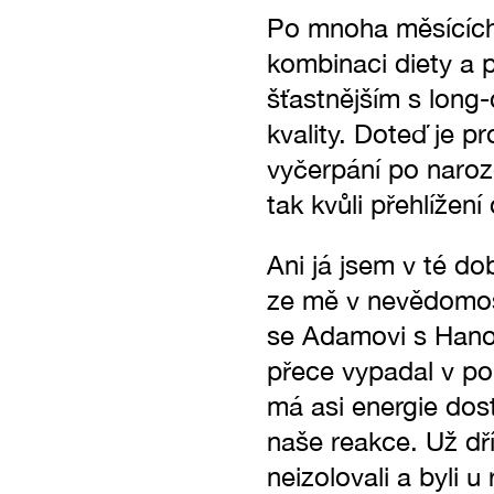
Po mnoha měsících,
kombinaci diety a p
šťastnějším s long-
kvality. Doteď je p
vyčerpání po naroze
tak kvůli přehlížení 
Ani já jsem v té do
ze mě v nevědomost
se Adamovi s Hano
přece vypadal v po
má asi energie dos
naše reakce. Už dř
neizolovali a byli u