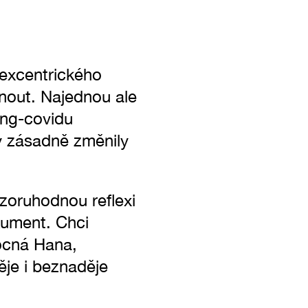
 excentrického
dnout. Najednou ale
ong-covidu
y zásadně změnily
ozoruhodnou reflexi
kument. Chci
mocná Hana,
ěje i beznaděje