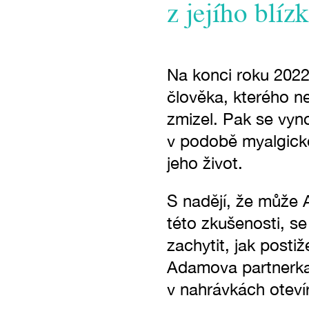
z jejího blíz
Na konci roku 2022
člověka, kterého ne
zmizel. Pak se vyn
v podobě myalgické
jeho život.
S nadějí, že může 
této zkušenosti, s
zachytit, jak post
Adamova partnerka. 
v nahrávkách otevír