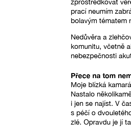
zprostředkovat veř
prací neumím zabrá
bolavým tématem ro
Nedůvěra a zlehčov
komunitu, včetně a
nebezpečnosti akut
Přece na tom nem
Moje blízká kamará
Nastalo několikaměs
i jen se najíst. V 
s péčí o dvouletého 
zlé. Opravdu je jí 