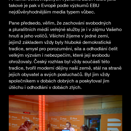
takové je pak v Evropě podle výzkumů EBU
nejdůvěryhodnějším media typem vůbec.
Pane předsedo, věřím, že zachování svobodných
a pluralitních médií veřejné služby je i v zájmu Vašeho
hnutí a jeho voličů. Všichni žijeme v jedné zemi,
jejímž základem vždy byly hluboké demokratické
tradice, smysl pro porozumění, síla a odhodlání čelit
velkým výzvám i nebezpečím, které její svobodu
ohrožovaly. Český rozhlas byl vždy součástí této
tradice, tvořil moderní dějiny naší země, stál na straně
jejích obyvatel a svých posluchačů. Byl jim vždy
společníkem v dobách dobrých a poskytoval jim
útěchu i odhodlání v dobách zlých.