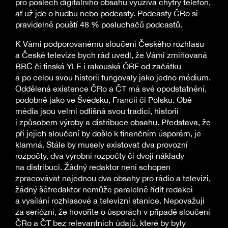
pro poslech digitálního obsahu využívá chytrý telefon,
ať už jde o hudbu nebo podcasty. Podcasty ČRo si
pravidelně pouští 48 % posluchačů podcastů.
K Vámi podporovanému sloučení Českého rozhlasu
a České televize bych rád uvedl, že Vámi zmiňovaná
BBC či finská YLE i rakouská ŐRF od začátku
a po celou svou historii fungovaly jako jedno médium.
Oddělená existence ČRo a ČT má své opodstatnění,
podobně jako ve Švédsku, Francii či Polsku. Obě
média jsou velmi odlišná svou tradicí, historií
i způsobem výroby a distribuce obsahu. Představa, že
při jejich sloučení by došlo k finančním úsporám, je
klamná. Stále by musely existovat dva provozní
rozpočty, dva výrobní rozpočty či dvojí náklady
na distribuci. Žádný redaktor není schopen
zpracovávat najednou dva obsahy pro rádio a televizi,
žádný šéfredaktor nemůže paralelně řídit redakci
a vysílání rozhlasové a televizní stanice. Nepovažuji
za seriózní, že hovoříte o úsporách v případě sloučení
ČRo a ČT bez relevantních údajů, které by byly