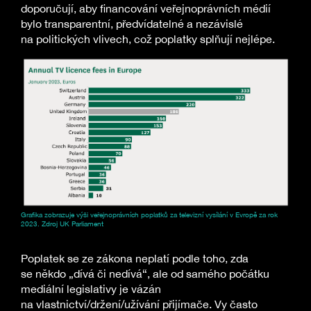
doporučují, aby financování veřejnoprávních médií
bylo transparentní, předvídatelné a nezávislé
na politických vlivech, což poplatky splňují nejlépe.
Grafika zobrazuje výši veřejnoprávních poplatků za televizní vysílání v Evropě za rok
2023. Zdroj UK Parliament
Poplatek se ze zákona neplatí podle toho, zda
se někdo „dívá či nedívá“, ale od samého počátku
mediální legislativy je vázán
na vlastnictví/držení/užívání přijímače. Vy často