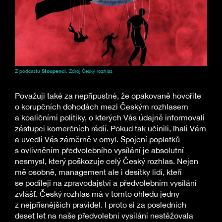
Z podcastu
Stoupenci
. Zdroj Český rozhlas
Považuji také za nepřípustné, že opakovaně hovoříte
o korupčních dohodách mezi Českým rozhlasem
a koaličními politiky, o kterých Vás údajně informovali
zástupci komerčních rádií. Pokud tak učinili, lhali Vám
a uvedli Vás záměrně v omyl. Spojení poplatků
s ovlivněním předvolebního vysílání je absolutní
nesmysl, který poškozuje celý Český rozhlas. Nejen
mě osobně, management ale i desítky lidí, kteří
se podílejí na zpravodajství a předvolebním vysílání
zvlášť. Český rozhlas má v tomto ohledu jedny
z nejpřísnějších pravidel. I proto si za posledních
deset let na naše předvolební vysílání nestěžovala