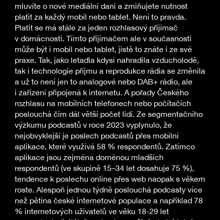
mluvíte o nové mediální dani a zmiňujete nutnost
platit za každý mobil nebo tablet. Není to pravda.
Platit se má stále za jeden rozhlasový přijímač
v domácnosti. Tímto přijímačem ale v současnosti
může být i mobil nebo tablet, jistě to znáte i ze své
praxe. Tak, jako letadla kdysi nahradila vzducholodě,
tak i technologie příjmu a reprodukce rádia se změnila
a už to není jen to analogové nebo DAB+ rádio, ale
i zařízení připojená k internetu. A pořady Českého
rozhlasu na mobilních telefonech nebo počítačích
poslouchá čím dál větší počet lidí. Ze segmentačního
výzkumu podcastů v roce 2023 vyplynulo, že
nejobvyklejší je poslech podcastů přes mobilní
aplikace, které využívá 58 % respondentů. Zatímco
aplikace jsou zejména doménou mladších
respondentů (ve skupině 15–34 let dosahuje 75 %),
tendence k poslechu online přes web naopak s věkem
roste. Alespoň jednou týdně poslouchá podcasty více
než pětina české internetové populace a například 78
% internetových uživatelů ve věku 18-29 let