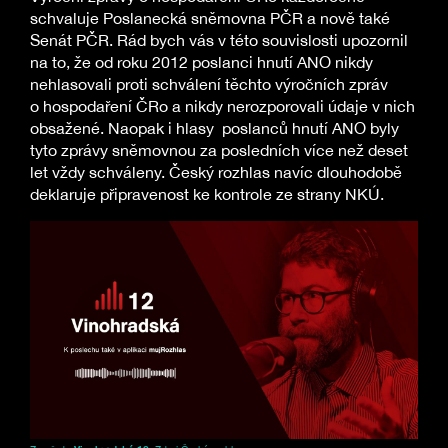
schvaluje Poslanecká sněmovna PČR a nově také
Senát PČR. Rád bych vás v této souvislosti upozornil
na to, že od roku 2012 poslanci hnutí ANO nikdy
nehlasovali proti schválení těchto výročních zpráv
o hospodaření ČRo a nikdy nerozporovali údaje v nich
obsažené. Naopak i hlasy poslanců hnutí ANO byly
tyto zprávy sněmovnou za posledních více než deset
let vždy schváleny. Český rozhlas navíc dlouhodobě
deklaruje připravenost ke kontrole ze strany NKÚ.