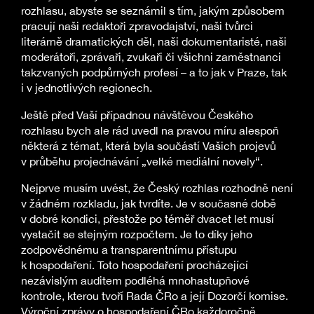
rozhlasu, abyste se seznámil s tím, jakým způsobem
pracují naši redaktoři zpravodajství, naši tvůrci
literárně dramatických děl, naši dokumentaristé, naši
moderátoři, zprávaři, zvukaři či všichni zaměstnanci
takzvaných podpůrných profesí – a to jak v Praze, tak
i v jednotlivých regionech.
Ještě před Vaší případnou návštěvou Českého
rozhlasu bych ale rád uvedl na pravou míru alespoň
některá z témat, která byla součástí Vašich projevů
v průběhu projednávání „velké mediální novely“.
Nejprve musím uvést, že Český rozhlas rozhodně není
v žádném rozkladu, jak tvrdíte. Je v současné době
v dobré kondici, přestože po téměř dvacet let musí
vystačit se stejným rozpočtem. Je to díky jeho
zodpovědnému a transparentnímu přístupu
k hospodaření. Toto hospodaření procházející
nezávislým auditem podléhá mnohastupňové
kontrole, kterou tvoří Rada ČRo a její Dozorčí komise.
Výroční zprávy o hospodaření ČRo každoročně