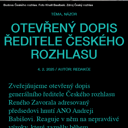
Budova Českého rozhlas. Foto Khalil Baalbaki. Zdroj Český rozhlas
TÉMA
,
NÁZOR
OTEVŘENÝ DOPIS
ŘEDITELE ČESKÉHO
ROZHLASU
4. 2. 2025 / AUTOR:
REDAKCE
Zveřejňujeme otevřený dopis
generálního ředitele Českého rozhlasu
Reného Zavorala adresovaný
předsedovi hnutí ANO Andreji
Babišovi. Reaguje v něm na nepravdivé
výroky, které zazněly během