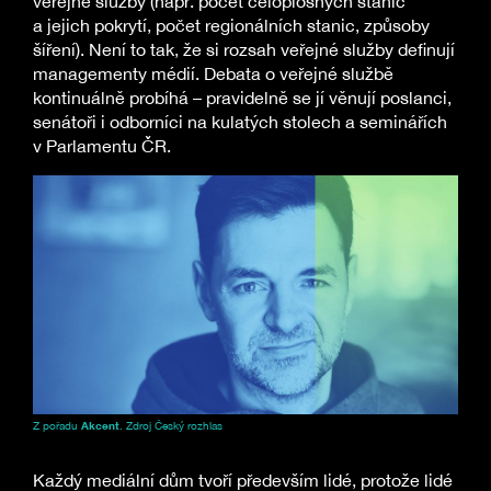
veřejné služby (např. počet celoplošných stanic
a jejich pokrytí, počet regionálních stanic, způsoby
šíření). Není to tak, že si rozsah veřejné služby definují
managementy médií. Debata o veřejné službě
kontinuálně probíhá – pravidelně se jí věnují poslanci,
senátoři i odborníci na kulatých stolech a seminářích
v Parlamentu ČR.
Z pořadu
Akcent
. Zdroj Český rozhlas
Každý mediální dům tvoří především lidé, protože lidé