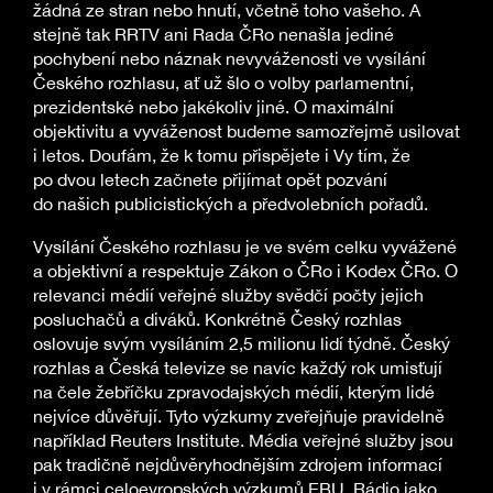
žádná ze stran nebo hnutí, včetně toho vašeho. A
stejně tak RRTV ani Rada ČRo nenašla jediné
pochybení nebo náznak nevyváženosti ve vysílání
Českého rozhlasu, ať už šlo o volby parlamentní,
prezidentské nebo jakékoliv jiné. O maximální
objektivitu a vyváženost budeme samozřejmě usilovat
i letos. Doufám, že k tomu přispějete i Vy tím, že
po dvou letech začnete přijímat opět pozvání
do našich publicistických a předvolebních pořadů.
Vysílání Českého rozhlasu je ve svém celku vyvážené
a objektivní a respektuje Zákon o ČRo i Kodex ČRo. O
relevanci médií veřejné služby svědčí počty jejich
posluchačů a diváků. Konkrétně Český rozhlas
oslovuje svým vysíláním 2,5 milionu lidí týdně. Český
rozhlas a Česká televize se navíc každý rok umisťují
na čele žebříčku zpravodajských médií, kterým lidé
nejvíce důvěřují. Tyto výzkumy zveřejňuje pravidelně
například Reuters Institute. Média veřejné služby jsou
pak tradičně nejdůvěryhodnějším zdrojem informací
i v rámci celoevropských výzkumů EBU. Rádio jako