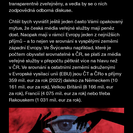
transparentně zveřejněny, a vedla by se o nich
zodpovědná odborná diskuse.
Chtěl bych vyvrátit ještě jeden často Vámi opakovaný
mýtus, že česká média veřejné služby mají peněz
dost. Naopak mají v rámci Evropy jeden z nejnižších
příjmů – a to nejen ve srovnání s vyspělými zeměmi
západní Evropy. Ve Švýcarsku například, které je
počtem obyvatel srovnatelné s ČR, se platí za média
veřejné služby v přepočtu pětkrát více na hlavu než
v ČR. Ve srovnání s ostatními zeměmi sdruženými
v Evropské vysílací unii (EBU) jsou ČT a ČRo s příjmy
359 mil. eur za rok (2022) daleko za Německem (10
161 mil. eur za rok), Velkou Británii (8 166 mil. eur
za rok), Francií (4 075 mil. eur za rok) nebo třeba
Rakouskem (1 031 mil. eur za rok).