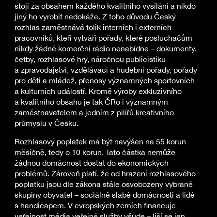
stojí za obsahem každého kvalitního vysílání a nikdo
jiný ho vyrobit nedokáže. Z toho důvodu Český
rozhlas zaměstnává tolik interních i externích
pracovníků, kteří vytváří pořady, které posluchačům
nikdy žádné komerční rádio nenabídne – dokumenty,
četby, rozhlasové hry, náročnou publicistiku
a zpravodajství, vzdělávací a hudební pořady, pořady
pro děti a mládež, přenosy významných sportovních
a kulturních událostí. Kromě výroby exkluzivního
a kvalitního obsahu je tak ČRo i významným
zaměstnavatelem a jedním z pilířů kreativního
průmyslu v Česku.
Rozhlasový poplatek má být navýšen na 55 korun
měsíčně, tedy o 10 korun. Tato částka nemůže
žádnou domácnost dostat do ekonomických
problémů. Zároveň platí, že od hrazení rozhlasového
poplatku jsou dle zákona stále osvobozeny vybrané
skupiny obyvatel – sociálně slabé domácnosti a lidé
s handicapem. V evropských zemích financuje
veřejnost média veřejné služby všude – liší se jen