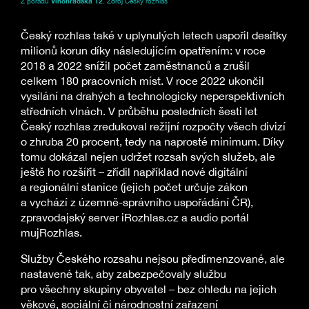
Z pořadu
Vinohradská 12
. Zdroj Český rozhlas
Český rozhlas také v uplynulých letech uspořil desítky
milionů korun díky následujícím opatřením: v roce
2018 a 2022 snížil počet zaměstnanců a zrušil
celkem 180 pracovních míst. V roce 2022 ukončil
vysílání na drahých a technologicky neperspektivních
středních vlnách. V průběhu posledních šesti let
Český rozhlas zredukoval režijní rozpočty všech divizí
o zhruba 20 procent, tedy na naprosté minimum. Díky
tomu dokázal nejen udržet rozsah svých služeb, ale
ještě ho rozšířit – zřídil například nové digitální
a regionální stanice (jejich počet určuje zákon
a vychází z územně-správního uspořádání ČR),
zpravodajský server iRozhlas.cz a audio portál
mujRozhlas.
Služby Českého rozsahu nejsou předimenzované, ale
nastavené tak, aby zabezpečovaly službu
pro všechny skupiny obyvatel – bez ohledu na jejich
věkové, sociální či národnostní zařazení