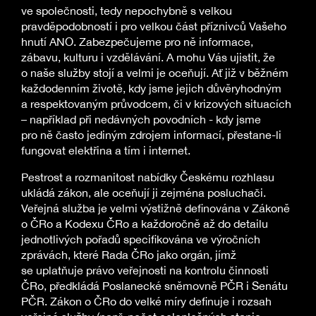
ve společnosti, tedy nepochybně s velkou
pravděpodobností i pro velkou část příznivců Vašeho
hnutí ANO. Zabezpečujeme pro ně informace,
zábavu, kulturu i vzdělávání. A mohu Vás ujistit, že
o naše služby stojí a velmi je oceňují. Ať již v běžném
každodenním životě, kdy jsme jejich důvěryhodným
a respektovaným průvodcem, či v krizových situacích
– například při nedávných povodních - kdy jsme
pro ně často jediným zdrojem informací, přestane-li
fungovat elektřina a tím i internet.
Pestrost a rozmanitost nabídky Českému rozhlasu
ukládá zákon, ale oceňují ji zejména posluchači.
Veřejná služba je velmi výstižně definována v Zákoně
o ČRo a Kodexu ČRo a každoročně až do detailu
jednotlivých pořadů specifikována ve výročních
zprávách, které Rada ČRo jako orgán, jímž
se uplatňuje právo veřejnosti na kontrolu činnosti
ČRo, předkládá Poslanecké sněmovně PČR i Senátu
PČR. Zákon o ČRo do velké míry definuje i rozsah