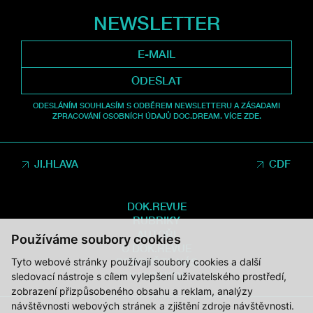
NEWSLETTER
ODESLAT
ODESLÁNÍM SOUHLASÍM S ODBĚREM NEWSLETTERU A ZÁSADAMI
ZPRACOVÁNÍ OSOBNÍCH ÚDAJŮ DOC.DREAM. VÍCE ZDE.
JI.HLAVA
CDF
DOK.REVUE
RUBRIKY
AUTOŘI
Používáme soubory cookies
O DOK.REVUE
Tyto webové stránky používají soubory cookies a další
PODPOŘTE NÁS
KONTAKTY
sledovací nástroje s cílem vylepšení uživatelského prostředí,
zobrazení přizpůsobeného obsahu a reklam, analýzy
návštěvnosti webových stránek a zjištění zdroje návštěvnosti.