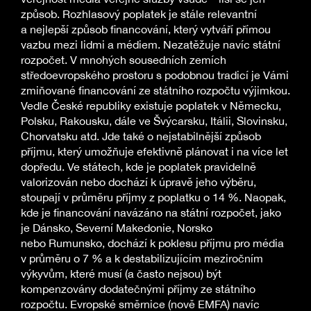
způsob. Rozhlasový poplatek je stále relevantní
a nejlepší způsob financování, který vytváří přímou
vazbu mezi lidmi a médiem. Nezatěžuje navíc státní
rozpočet. V mnohých sousedních zemích
středoevropského prostoru s podobnou tradicí je Vámi
zmiňované financování ze státního rozpočtu výjimkou.
Vedle České republiky existuje poplatek v Německu,
Polsku, Rakousku, dále ve Švýcarsku, Itálii, Slovinsku,
Chorvatsku atd. Jde také o nejstabilnější způsob
příjmu, který umožňuje efektivně plánovat i na více let
dopředu. Ve státech, kde je poplatek pravidelně
valorizován nebo dochází k úpravě jeho výběru,
stoupají v průměru příjmy z poplatku o 14 %. Naopak,
kde je financování navázáno na státní rozpočet, jako
je Dánsko, Severní Makedonie, Norsko
nebo Rumunsko, dochází k poklesu příjmu pro média
v průměru o 7 % a k destabilizujícím meziročním
výkyvům, které musí (a často nejsou) být
kompenzovány dodatečnými příjmy ze státního
rozpočtu. Evropské směrnice (nově EMFA) navíc