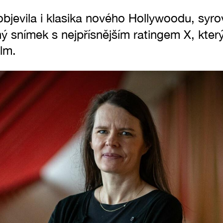
bjevila i klasika nového Hollywoodu, sy
ný snímek s nejpřísnějším ratingem X, kter
ilm.