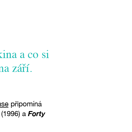
ina a co si
na září.
hse
připomíná
Forty
(1996) a