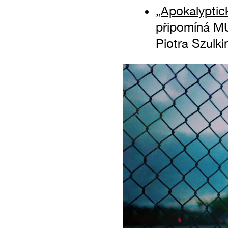
„Apokalyptick
připomíná MUB
Piotra Szulki