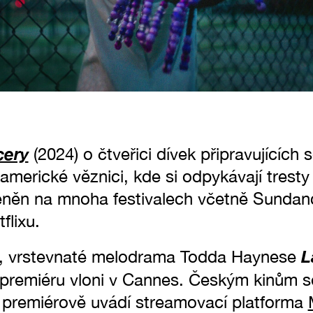
cery
(2024) o čtveřici dívek připravujících 
americké věznici, kde si odpykávají tresty j
něn na mnoha festivalech včetně Sundanc
flixu.
L
í, vrstevnaté melodrama Todda Haynese
premiéru vloni v Cannes. Českým kinům s
ás premiérově uvádí streamovací platforma