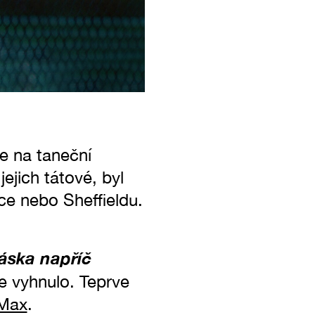
se na taneční
ejich tátové, byl
e nebo Sheffieldu.
áska napříč
e vyhnulo. Teprve
Max
.