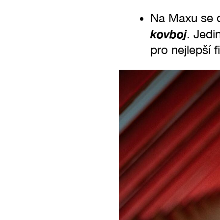
Na Maxu se o
kovboj
. Jedi
pro nejlepší f