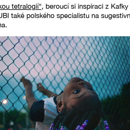
ou tetralogií“
, beroucí si inspiraci z Kafky
I také polského specialistu na sugestivní
na.