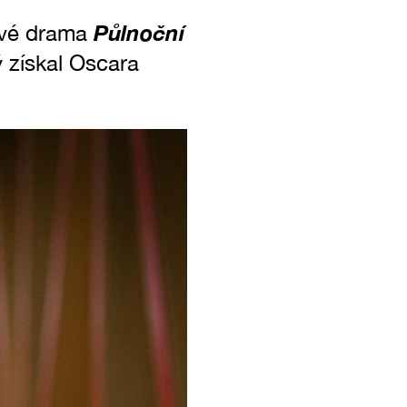
Půlnoční
rové drama
ý získal Oscara