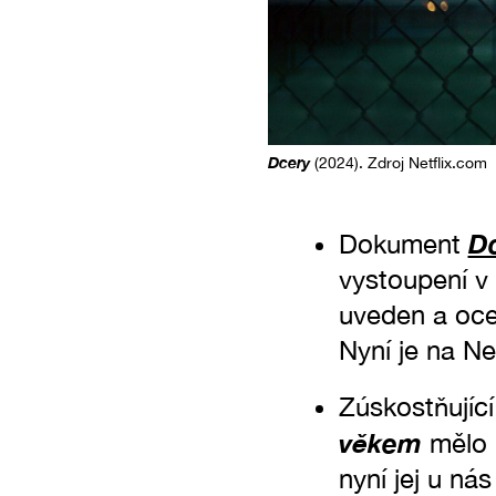
Dcery
(2024). Zdroj Netflix.com
D
Dokument
vystoupení v 
uveden a oce
Nyní je na Net
Zúskostňujíc
věkem
mělo 
nyní jej u n