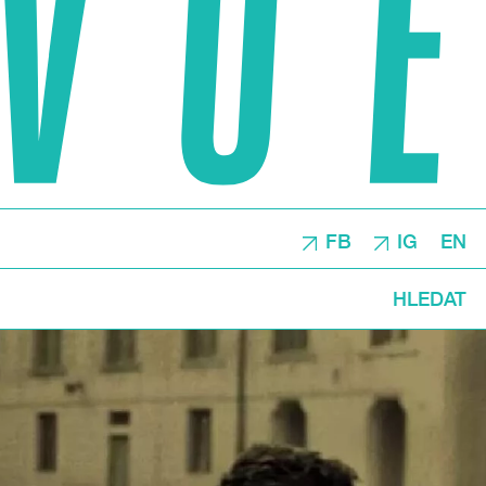
FB
IG
EN
HLEDAT