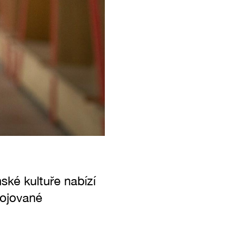
ké kultuře nabízí
ojované