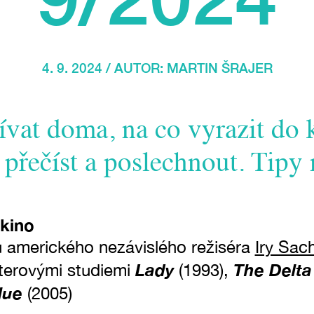
4. 9. 2024 / AUTOR:
MARTIN ŠRAJER
vat doma, na co vyrazit do k
 přečíst a poslechnout. Tipy 
 kino
 amerického nezávislého režiséra
Iry Sac
Lady
The Delta
terovými studiemi
(1993),
lue
(2005)