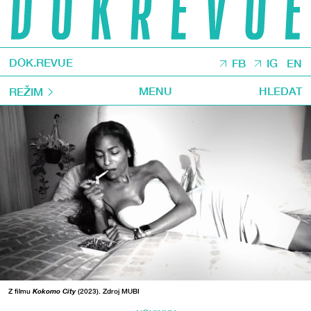
DOK.REVUE
FB
IG
EN
MENU
HLEDAT
REŽIM
Z filmu
Kokomo City
(2023). Zdroj MUBI