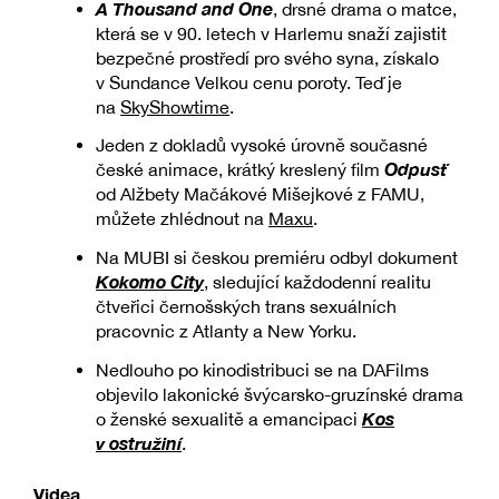
A Thousand and One
, drsné drama o matce,
která se v 90. letech v Harlemu snaží zajistit
bezpečné prostředí pro svého syna, získalo
v Sundance Velkou cenu poroty. Teď je
na
SkyShowtime
.
Jeden z dokladů vysoké úrovně současné
Odpusť
české animace, krátký kreslený film
od Alžbety Mačákové Mišejkové z FAMU,
můžete zhlédnout na
Maxu
.
Na MUBI si českou premiéru odbyl dokument
Kokomo City
, sledující každodenní realitu
čtveřici černošských trans sexuálních
pracovnic z Atlanty a New Yorku.
Nedlouho po kinodistribuci se na DAFilms
objevilo lakonické švýcarsko-gruzínské drama
Kos
o ženské sexualitě a emancipaci
v ostružiní
.
Videa