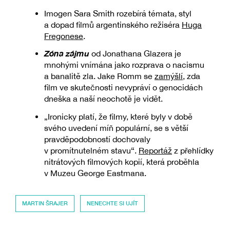
Imogen Sara Smith rozebírá témata, styl
a dopad filmů argentinského režiséra
Huga
Fregonese
.
Zóna zájmu
od Jonathana Glazera je
mnohými vnímána jako rozprava o nacismu
a banalitě zla. Jake Romm se
zamýšlí
, zda
film ve skutečnosti nevypráví o genocidách
dneška a naší neochotě je vidět.
„Ironicky platí, že filmy, které byly v době
svého uvedení míň populární, se s větší
pravděpodobností dochovaly
v promítnutelném stavu“.
Reportáž
z přehlídky
nitrátových filmových kopií, která proběhla
v Muzeu George Eastmana.
MARTIN ŠRAJER
NENECHTE SI UJÍT