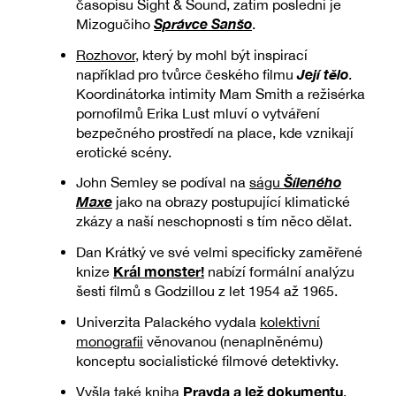
časopisu Sight & Sound, zatím poslední je
Správce Sanšo
Mizogučiho
.
Rozhovor
, který by mohl být inspirací
Její tělo
například pro tvůrce českého filmu
.
Koordinátorka intimity Mam Smith a režisérka
pornofilmů Erika Lust mluví o vytváření
bezpečného prostředí na place, kde vznikají
erotické scény.
Šíleného
John Semley se podíval na
ságu
Maxe
jako na obrazy postupující klimatické
zkázy a naší neschopnosti s tím něco dělat.
Dan Krátký ve své velmi specificky zaměřené
Král monster!
knize
nabízí formální analýzu
šesti filmů s Godzillou z let 1954 až 1965.
Univerzita Palackého vydala
kolektivní
monografii
věnovanou (nenaplněnému)
konceptu socialistické filmové detektivky.
Pravda a lež dokumentu
Vyšla také kniha
,