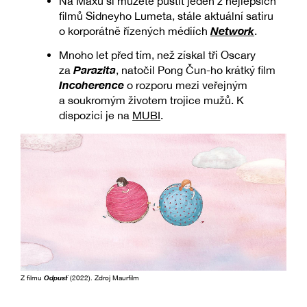
Na Maxu si můžete pustit jeden z nejlepších
filmů Sidneyho Lumeta, stále aktuální satiru
Network
o korporátně řízených médiích
.
Mnoho let před tím, než získal tři Oscary
Parazita
za
, natočil Pong Čun-ho krátký film
Incoherence
o rozporu mezi veřejným
a soukromým životem trojice mužů. K
dispozici je na
MUBI
.
Z filmu
Odpusť
(2022). Zdroj Maurfilm