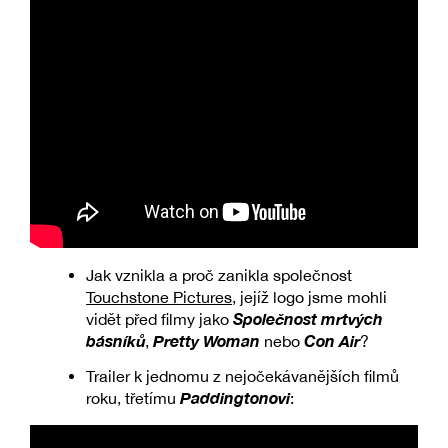
Jak vznikla a proč zanikla společnost
Touchstone Pictures
, jejíž logo jsme mohli
Společnost mrtvých
vidět před filmy jako
básníků
Pretty Woman
Con Air
,
nebo
?
Trailer k jednomu z nejočekávanějších filmů
Paddingtonovi
roku, třetímu
: