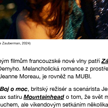
de Zauberman, 2024)
Zá
m filmům francouzské nové vlny patří
emyho. Melancholická romance z prostřed
í Jeanne Moreau, je rovněž na MUBI.
Boj o moc
, britský režisér a scenárista 
Mountainhead
ax satiru
o tom, že svět 
uchem, ale víkendovým setkáním několika