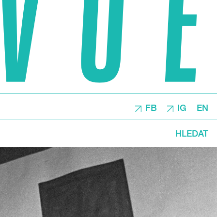
FB
IG
EN
HLEDAT