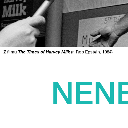
Z filmu
The Times of Harvey Milk
(r. Rob Epstein, 1984)
NENE