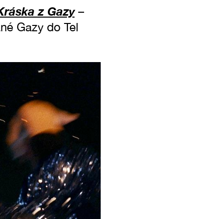
Kráska z Gazy
–
ané Gazy do Tel