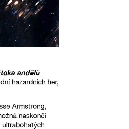
toka andělů
ní hazardních her,
Jesse Armstrong,
možná neskončí
 ultrabohatých