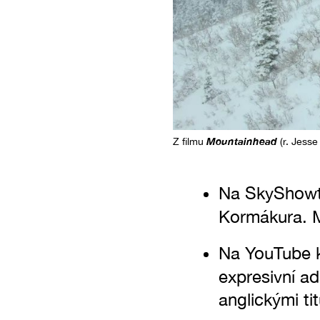
Mountainhead
Z filmu
(r. Jesse
Na SkyShowti
Kormákura. 
Na YouTube ka
expresivní 
anglickými tit