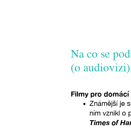
Na co se podí
(o audiovizi)
Filmy pro domácí
Známější je 
ním vznikl o
Times of Ha