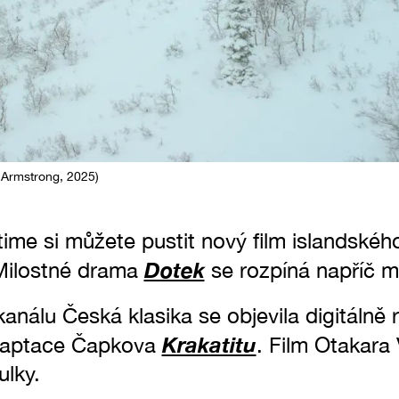
 Armstrong, 2025)
me si můžete pustit nový film islandského
Dotek
Milostné drama
se rozpíná napříč
nálu Česká klasika se objevila digitálně 
Krakatitu
adaptace Čapkova
. Film Otakara
ulky.