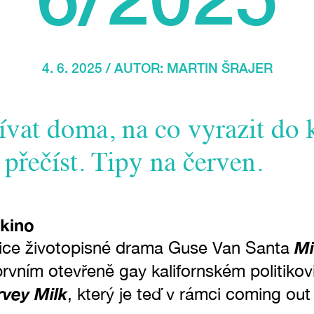
4. 6. 2025 / AUTOR:
MARTIN ŠRAJER
vat doma, na co vyrazit do k
 přečíst. Tipy na červen.
 kino
Mi
sice životopisné drama Guse Van Santa
 prvním otevřeně gay kalifornském politik
rvey Milk
, který je teď v rámci coming ou