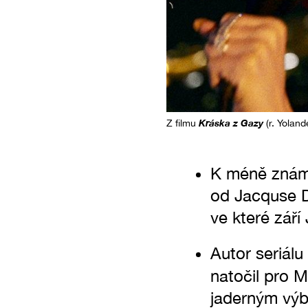
Kráska z Gazy
Z filmu
(r. Yolan
K méně známý
od Jacquse D
ve které zář
Autor seriálu
natočil pro M
jaderným výb