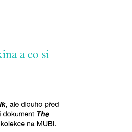
ina a co si
lk
, ale dlouho před
The
ovi dokument
t kolekce na
MUBI
.