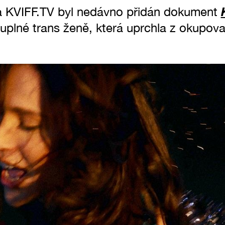
a KVIFF.TV byl nedávno přidán dokument
juplné trans ženě, která uprchla z okupov