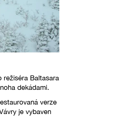
 režiséra Baltasara
 mnoha dekádami.
restaurovaná verze
 Vávry je vybaven