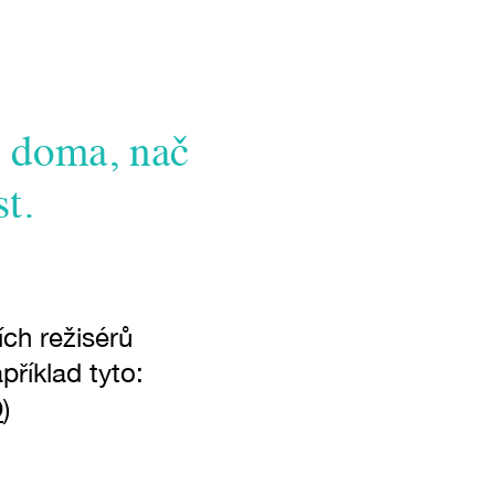
t doma, nač
st.
ch režisérů
příklad tyto:
O
)