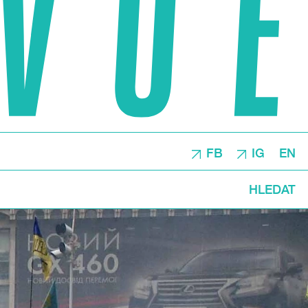
FB
IG
EN
HLEDAT