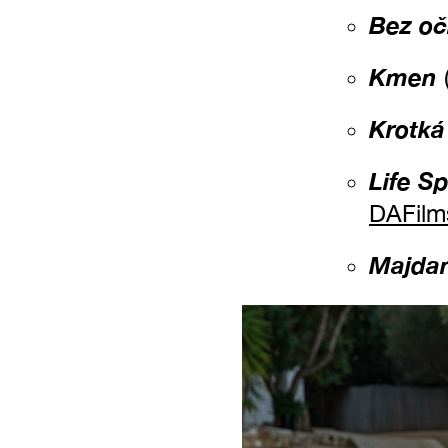
Bez oč
Kmen
Krotká
Life S
DAFilm
Majda