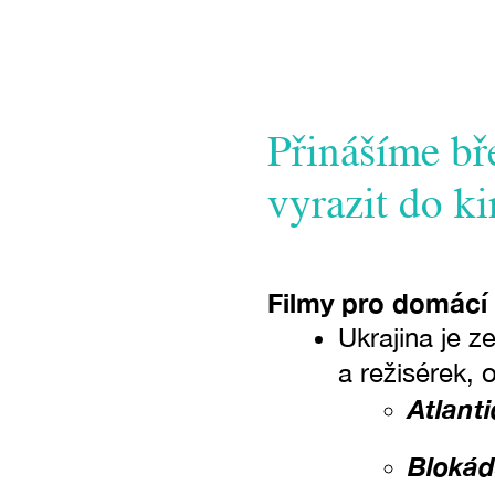
Přinášíme bř
vyrazit do ki
Filmy pro domácí
Ukrajina je z
a režisérek, 
Atlant
Bloká