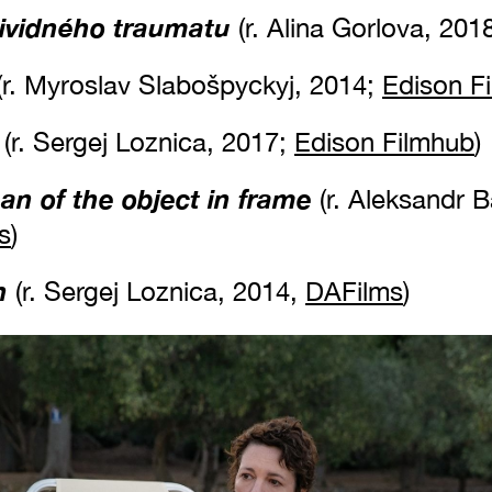
ividného traumatu
(r. Alina Gorlova, 201
(r. Myroslav Slabošpyckyj, 2014;
Edison F
(r. Sergej Loznica, 2017;
Edison Filmhub
)
pan of the object in frame
(r. Aleksandr B
s
)
n
(r. Sergej Loznica, 2014,
DAFilms
)