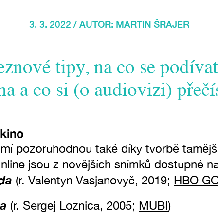
3. 3. 2022 / AUTOR:
MARTIN ŠRAJER
eznové tipy, na co se podíva
na a co si (o audiovizi) přečí
 kino
emí pozoruhodnou také díky tvorbě tamější
online jsou z novějších snímků dostupné na
ida
(r. Valentyn Vasjanovyč, 2019;
HBO G
da
(r. Sergej Loznica, 2005;
MUBI
)