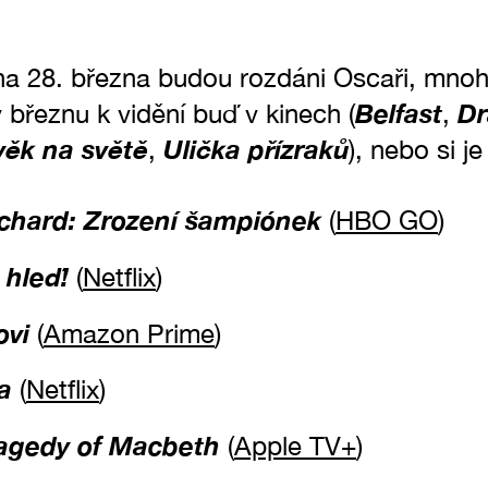
a 28. března budou rozdáni Oscaři, mno
Belfast
Dr
 březnu k vidění buď v kinech (
,
věk na světě
Ulička přízraků
,
), nebo si j
ichard: Zrození šampiónek
(
HBO GO
)
 hleď!
(
Netflix
)
ovi
(
Amazon Prime
)
a
(
Netflix
)
agedy of Macbeth
(
Apple TV+
)