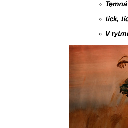
Temná
tick, t
V rytm