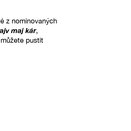
hé z nominovaných
ajv maj kár
,
e můžete pustit