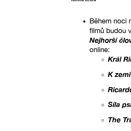
Během noci n
filmů budou v
Nejhorší člo
online:
Král R
K zemi
Ricard
Síla ps
The Tr