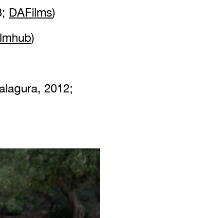
8;
DAFilms
)
ilmhub
)
alagura, 2012;