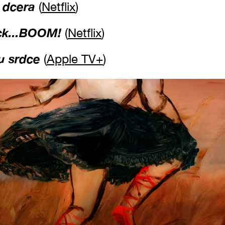
 dcera
(
Netflix
)
ick...BOOM!
(
Netflix
)
u srdce
(
Apple TV+
)