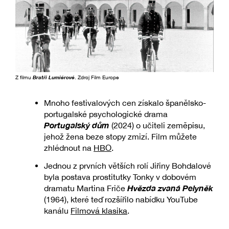
Z filmu
Bratři Lumiérové
. Zdroj Film Europe
Mnoho festivalových cen získalo španělsko-
portugalské psychologické drama
Portugalský dům
(2024) o učiteli zeměpisu,
jehož žena beze stopy zmizí. Film můžete
zhlédnout na
HBO
.
Jednou z prvních větších rolí Jiřiny Bohdalové
byla postava prostitutky Tonky v dobovém
Hvězda zvaná Pelyněk
dramatu Martina Friče
(1964), které teď rozšířilo nabídku YouTube
kanálu
Filmová klasika
.