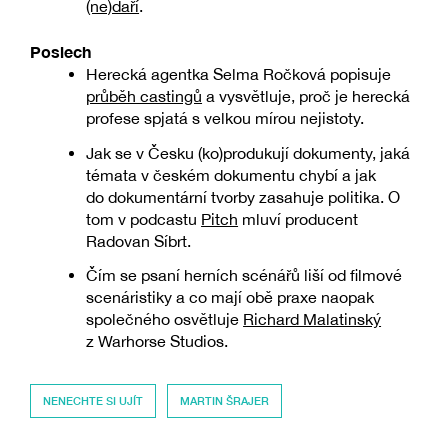
(ne)daří
.
Poslech
Herecká agentka Selma Ročková popisuje
průběh castingů
a vysvětluje, proč je herecká
profese spjatá s velkou mírou nejistoty.
Jak se v Česku (ko)produkují dokumenty, jaká
témata v českém dokumentu chybí a jak
do dokumentární tvorby zasahuje politika. O
tom v podcastu
Pitch
mluví producent
Radovan Síbrt.
Čím se psaní herních scénářů liší od filmové
scenáristiky a co mají obě praxe naopak
společného osvětluje
Richard Malatinský
z Warhorse Studios.
NENECHTE SI UJÍT
MARTIN ŠRAJER