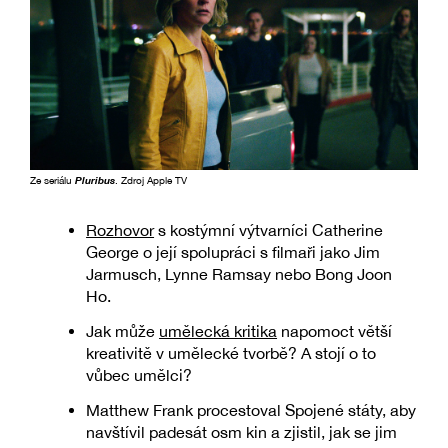
Ze seriálu
Pluribus
. Zdroj Apple TV
Rozhovor
s kostýmní výtvarníci Catherine
George o její spolupráci s filmaři jako Jim
Jarmusch, Lynne Ramsay nebo Bong Joon
Ho.
Jak může
umělecká kritika
napomoct větší
kreativitě v umělecké tvorbě? A stojí o to
vůbec umělci?
Matthew Frank procestoval Spojené státy, aby
navštívil padesát osm kin a zjistil, jak se jim