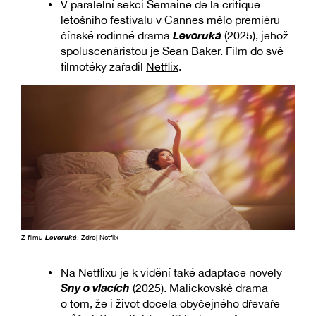
V paralelní sekci Semaine de la critique
letošního festivalu v Cannes mělo premiéru
Levoruká
čínské rodinné drama
(2025), jehož
spoluscenáristou je Sean Baker. Film do své
filmotéky zařadil
Netflix
.
Z filmu
Levoruká
. Zdroj Netflix
Na Netflixu je k vidění také adaptace novely
Sny o vlacích
(2025). Malickovské drama
o tom, že i život docela obyčejného dřevaře