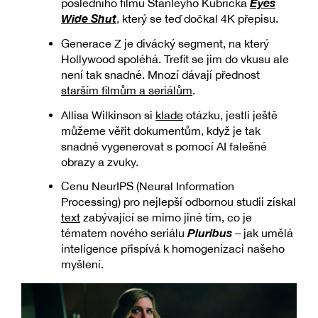
Eyes
posledního filmu Stanleyho Kubricka
Wide Shut
, který se teď dočkal 4K přepisu.
Generace Z je divácký segment, na který
Hollywood spoléhá. Trefit se jim do vkusu ale
není tak snadné. Mnozí dávají přednost
starším filmům a seriálům
.
Allisa Wilkinson si
klade
otázku, jestli ještě
můžeme věřit dokumentům, když je tak
snadné vygenerovat s pomocí AI falešné
obrazy a zvuky.
Cenu NeurIPS (Neural Information
Processing) pro nejlepší odbornou studii získal
text
zabývající se mimo jiné tím, co je
Pluribus
tématem nového seriálu
– jak umělá
inteligence přispívá k homogenizaci našeho
myšlení.