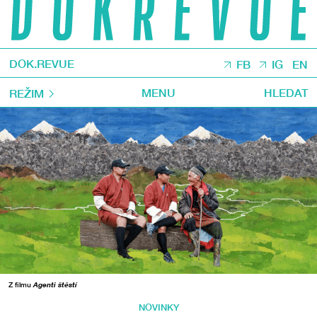
DOK.REVUE
FB
IG
EN
MENU
HLEDAT
REŽIM
Z filmu
Agenti štěstí
NOVINKY