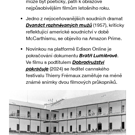
může být poetický, patří k obrazově
nejpůsobivějším filmům letošního roku.
Jedno z nejoceňovanějších soudních dramat
Dvanáct rozhněvaných mužů
(1957), kriticky
reflektující americké soudnictví v době
McCarthismu, se objevilo na Amazon Prime.
Novinkou na platformě Edison Online je
Bratři Lumièrové
pokračování dokumentu
.
Dobrodružství
Ve filmu s podtitulem
pokračuje
(2024) se ředitel cannského
festivalu Thierry Frémaux zaměřuje na méně
známé snímky dvou filmových průkopníků.