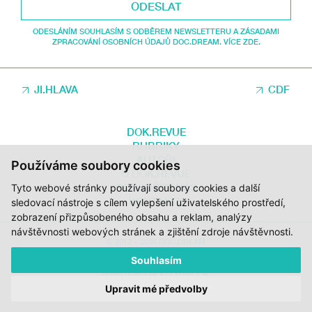
ODESLAT
ODESLÁNÍM SOUHLASÍM S ODBĚREM NEWSLETTERU A ZÁSADAMI
ZPRACOVÁNÍ OSOBNÍCH ÚDAJŮ DOC.DREAM. VÍCE ZDE.
JI.HLAVA
CDF
DOK.REVUE
RUBRIKY
AUTOŘI
Používáme soubory cookies
O DOK.REVUE
PODPOŘTE NÁS
Tyto webové stránky používají soubory cookies a další
KONTAKTY
sledovací nástroje s cílem vylepšení uživatelského prostředí,
zobrazení přizpůsobeného obsahu a reklam, analýzy
návštěvnosti webových stránek a zjištění zdroje návštěvnosti.
© 2012 – 2026 DOC.DREAM
Souhlasím
ZA PODPORY STÁTNÍHO FONDU KINEMATOGRAFIE, KRAJE VYSOČINA A
MINISTERSTVA KULTURY ČR.
Upravit mé předvolby
DESIGN:
HMSDESIGN
KÓD:
S2 STUDIO