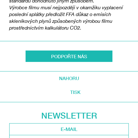
standardů dohodnuto jiným způsobem.
Výrobce filmu musí nejpozději v okamžiku vyplacení
poslední splátky předložit FFA důkaz o emisích
skleníkových plynů způsobených výrobou filmu
prostřednictvím kalkulátoru CO2.
PODPOŘTE NÁS
NAHORU
TISK
NEWSLETTER