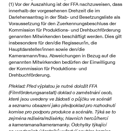
(1) Vor der Auszahlung ist der FFA nachzuweisen, dass
innerhalb der vorgesehenen Drehzeit die im
Darlehensantrag in der Stab- und Besetzungsliste als
Voraussetzung für den Zuerkennungsbeschluss der
Kommission für Produktions- und Drehbuchförderung
genannten Mitwirkenden beschäftigt werden. Dies gilt
insbesondere für den/die Regisseur/in, die
Hauptdarsteller/innen sowie den/die
Kameramann/frau. Abweichungen in Bezug auf die
genannten Mitwirkenden bedürfen der Einwilligung
der Kommission für Produktions- und
Drehbuchförderung.
Překlad: Před výplatou je nutné doložit FFA
(Filmförderungsanstalt) doklad o zaměstnání osob,
které jsou uvedeny ve žádosti o půjčku ve scénáři
a seznamu obsazení jako předpoklad pro rozhodnutí
komise pro podporu produkce a scénáře. Týká se to
zejména režiséra/režisérky, hlavních herců/hercí
a kameramana/kameramanky. Odchylky týkající
se uvedených účastníků vyžadují souhlas komise