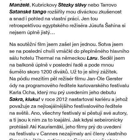
Manželé
Stezky slávy
, Kubrickovy
nebo Tarrovo
Satanské tango
rozšířily mou diváckou zkušenost
a snad i pohled na vlastní práci. Jen tou
retrospektivou egyptského režiséra Júsufa Šahína si
nejsem úplně jistý…
Na soutěžní film jsem zašel jen jednou. Sotva jsem
se na poslední chvíli vmáčkl do přeplněného hlavního
Laru
sálu hotelu Thermal na německou
. Seděl jsem
na balkoně úplně v poslední řadě a pode mnou
šumělo skoro 1200 diváků. Už to je silný zážitek.
Na pódiu mezitím pěl režisér filmu Jan-Ole Gerster
ódy na programového ředitele karlovarského festivalu
Karla Ocha, který mu prý uvedením jeho debutu
Sakra, kluku!
v roce 2012 nastartoval kariéru a jehož
považuje za nejloajálnějšího festivalového ředitele
na světě. Ano, všechny festivaly si pěstují své autory,
a ti jsou k nim za to loajální. Jak kdysi sebeironicky
prohlásil Aki Kaurismäki, jeho filmy prý do uvedení
na festivalu v Cannes nezajímaly ani členy vlastního