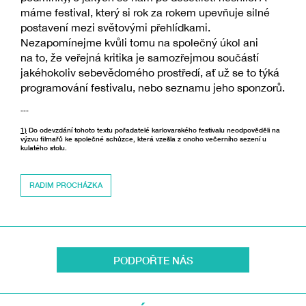
máme festival, který si rok za rokem upevňuje silné
postavení mezi světovými přehlídkami.
Nezapomínejme kvůli tomu na společný úkol ani
na to, že veřejná kritika je samozřejmou součástí
jakéhokoliv sebevědomého prostředí, ať už se to týká
programování festivalu, nebo seznamu jeho sponzorů.
---
1)
Do odevzdání tohoto textu pořadatelé karlovarského festivalu neodpověděli na
výzvu filmařů ke společné schůzce, která vzešla z onoho večerního sezení u
kulatého stolu.
RADIM PROCHÁZKA
PODPOŘTE NÁS