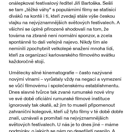
onálepkoval festivalový ředitel Jiří Bartoška. Sešli
se tam „těžké váhy“ s populárními filmy se statisíci
diváků na kontě i ti, kteří zvedají stále výše českou
vlajku na nejvýznamnějších světových festivalech. A
všichni se úplně přirozeně shodovali na tom, že
továrna na zbraně není normální sponzor, a zcela
spontánně to dali veřejně najevo. Nikdy tím ale
nemínili zpochybnit velkolepé snažení mnoha lidí,
kteří za organizací karlovarského filmového svátku
každoročně stojí.
Umělecky silné kinematografie – často nazývané
novými vlnami – vyrůstaly vždy na negaci a vymezení
se vůči filmovému i společenskému establishmentu.
Dnes slavné tvůrce tak zvané rumunské nové vlny
ve své době oficiální rumunské filmové instituce
ignorovaly tak okatě, až jim to museli připomenout
zahraniční kolegové, kteří už tyto filmy v té době dobře
znali, uznávali a promítali na nejvýznamnějších
světových festivalech. U nás je to dnes jiné – máme
podmínky, o jakých se nám po desetiletí nesnilo. A