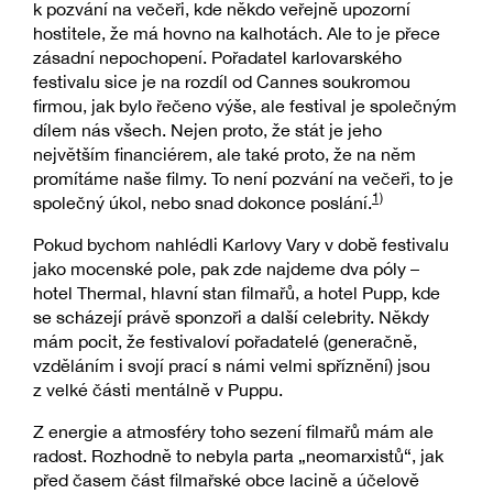
k pozvání na večeři, kde někdo veřejně upozorní
hostitele, že má hovno na kalhotách. Ale to je přece
zásadní nepochopení. Pořadatel karlovarského
festivalu sice je na rozdíl od Cannes soukromou
firmou, jak bylo řečeno výše, ale festival je společným
dílem nás všech. Nejen proto, že stát je jeho
největším financiérem, ale také proto, že na něm
promítáme naše filmy. To není pozvání na večeři, to je
1)
společný úkol, nebo snad dokonce poslání.
Pokud bychom nahlédli Karlovy Vary v době festivalu
jako mocenské pole, pak zde najdeme dva póly –
hotel Thermal, hlavní stan filmařů, a hotel Pupp, kde
se scházejí právě sponzoři a další celebrity. Někdy
mám pocit, že festivaloví pořadatelé (generačně,
vzděláním i svojí prací s námi velmi spříznění) jsou
z velké části mentálně v Puppu.
Z energie a atmosféry toho sezení filmařů mám ale
radost. Rozhodně to nebyla parta „neomarxistů“, jak
před časem část filmařské obce lacině a účelově