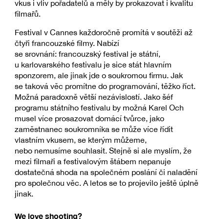
vkus i vliv pořadatelů a měly by prokazovat i kvalitu
filmařů.
Festival v Cannes každoročně promítá v soutěži až
čtyři francouzské filmy. Nabízí
se srovnání: francouzský festival je státní,
u karlovarského festivalu je sice stát hlavním
sponzorem, ale jinak jde o soukromou firmu. Jak
se taková věc promítne do programování, těžko říct.
Možná paradoxně větší nezávislostí. Jako šéf
programu státního festivalu by možná Karel Och
musel více prosazovat domácí tvůrce, jako
zaměstnanec soukromníka se může více řídit
vlastním vkusem, se kterým můžeme,
nebo nemusíme souhlasit. Stejně si ale myslím, že
mezi filmaři a festivalovým štábem nepanuje
dostatečná shoda na společném poslání či naladění
pro společnou věc. A letos se to projevilo ještě úplně
jinak.
We love shooting?