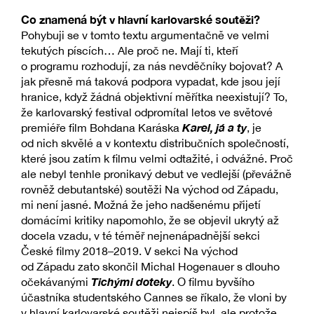
Co znamená být v hlavní karlovarské soutěži?
Pohybuji se v tomto textu argumentačně ve velmi
tekutých píscích… Ale proč ne. Mají ti, kteří
o programu rozhodují, za nás nevděčníky bojovat? A
jak přesně má taková podpora vypadat, kde jsou její
hranice, když žádná objektivní měřítka neexistují? To,
že karlovarský festival odpromítal letos ve světové
Karel, já a ty
premiéře film Bohdana Karáska
, je
od nich skvělé a v kontextu distribučních společností,
které jsou zatím k filmu velmi odtažité, i odvážné. Proč
ale nebyl tenhle pronikavý debut ve vedlejší (převážně
rovněž debutantské) soutěži Na východ od Západu,
mi není jasné. Možná že jeho nadšenému přijetí
domácími kritiky napomohlo, že se objevil ukrytý až
docela vzadu, v té téměř nejnenápadnější sekci
České filmy 2018–2019. V sekci Na východ
od Západu zato skončil Michal Hogenauer s dlouho
Tichými doteky
očekávanými
. O filmu byvšího
účastníka studentského Cannes se říkalo, že vloni by
v hlavní karlovarské soutěži nejspíš byl, ale protože