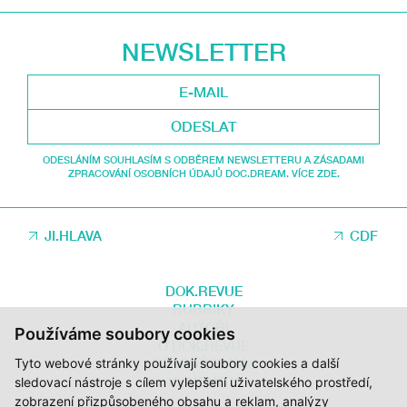
NEWSLETTER
ODESLAT
ODESLÁNÍM SOUHLASÍM S ODBĚREM NEWSLETTERU A ZÁSADAMI
ZPRACOVÁNÍ OSOBNÍCH ÚDAJŮ DOC.DREAM. VÍCE ZDE.
JI.HLAVA
CDF
DOK.REVUE
RUBRIKY
AUTOŘI
Používáme soubory cookies
O DOK.REVUE
PODPOŘTE NÁS
Tyto webové stránky používají soubory cookies a další
KONTAKTY
sledovací nástroje s cílem vylepšení uživatelského prostředí,
zobrazení přizpůsobeného obsahu a reklam, analýzy