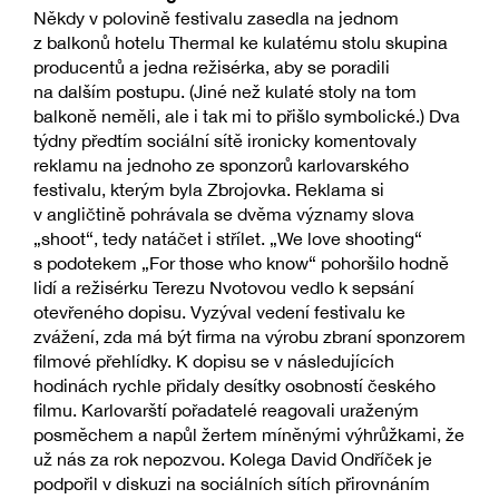
Někdy v polovině festivalu zasedla na jednom
z balkonů hotelu Thermal ke kulatému stolu skupina
producentů a jedna režisérka, aby se poradili
na dalším postupu. (Jiné než kulaté stoly na tom
balkoně neměli, ale i tak mi to přišlo symbolické.) Dva
týdny předtím sociální sítě ironicky komentovaly
reklamu na jednoho ze sponzorů karlovarského
festivalu, kterým byla Zbrojovka. Reklama si
v angličtině pohrávala se dvěma významy slova
„shoot“, tedy natáčet i střílet. „We love shooting“
s podotekem „For those who know“ pohoršilo hodně
lidí a režisérku Terezu Nvotovou vedlo k sepsání
otevřeného dopisu. Vyzýval vedení festivalu ke
zvážení, zda má být firma na výrobu zbraní sponzorem
filmové přehlídky. K dopisu se v následujících
hodinách rychle přidaly desítky osobností českého
filmu. Karlovarští pořadatelé reagovali uraženým
posměchem a napůl žertem míněnými výhrůžkami, že
už nás za rok nepozvou. Kolega David Ondříček je
podpořil v diskuzi na sociálních sítích přirovnáním