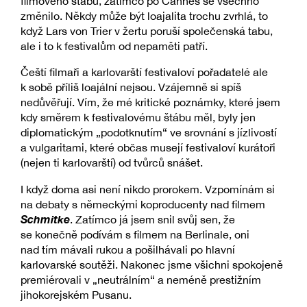
filmového štábu, zatímco po Cannes se všechno
změnilo. Někdy může být loajalita trochu zvrhlá, to
když Lars von Trier v žertu poruší společenská tabu,
ale i to k festivalům od nepaměti patří.
Čeští filmaři a karlovarští festivaloví pořadatelé ale
k sobě příliš loajální nejsou. Vzájemně si spíš
nedůvěřují. Vím, že mé kritické poznámky, které jsem
kdy směrem k festivalovému štábu měl, byly jen
diplomatickým „podotknutím“ ve srovnání s jízlivostí
a vulgaritami, které občas musejí festivaloví kurátoři
(nejen ti karlovarští) od tvůrců snášet.
I když doma asi není nikdo prorokem. Vzpomínám si
na debaty s německými koproducenty nad filmem
Schmitke
. Zatímco já jsem snil svůj sen, že
se konečně podívám s filmem na Berlinale, oni
nad tím mávali rukou a pošilhávali po hlavní
karlovarské soutěži. Nakonec jsme všichni spokojeně
premiérovali v „neutrálním“ a neméně prestižním
jihokorejském Pusanu.