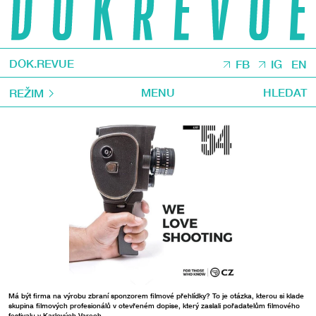
DOK.REVUE
FB
IG
EN
MENU
HLEDAT
REŽIM
Má být firma na výrobu zbraní sponzorem filmové přehlídky? To je otázka, kterou si klade
skupina filmových profesionálů v otevřeném dopise, který zaslali pořadatelům filmového
festivalu v Karlových Varech