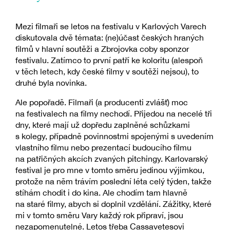
Mezi filmaři se letos na festivalu v Karlových Varech
diskutovala dvě témata: (ne)účast českých hraných
filmů v hlavní soutěži a Zbrojovka coby sponzor
festivalu. Zatímco to první patří ke koloritu (alespoň
v těch letech, kdy české filmy v soutěži nejsou), to
druhé byla novinka.
Ale popořadě. Filmaři (a producenti zvlášť) moc
na festivalech na filmy nechodí. Přijedou na necelé tři
dny, které mají už dopředu zaplněné schůzkami
s kolegy, případně povinnostmi spojenými s uvedením
vlastního filmu nebo prezentací budoucího filmu
na patřičných akcích zvaných pitchingy. Karlovarský
festival je pro mne v tomto směru jedinou výjimkou,
protože na něm trávím poslední léta celý týden, takže
stíhám chodit i do kina. Ale chodím tam hlavně
na staré filmy, abych si doplnil vzdělání. Zážitky, které
mi v tomto směru Vary každý rok připraví, jsou
nezapomenutelné. Letos třeba Cassavetesovi