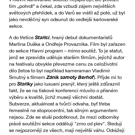
tím „pohrdl“ a čekal, zda vzbudí zájem největších
světových přehlídek, a do Varů se vrátil až poté, už byl
jako nevděčný syn odsunut do vedlejší karlovarské
sekce.
Staříci
A do třetice
, hraný debut dokumentaristů
Martina Duška a Ondřeje Provazníka. Film byl zařazen
do sekce Hlavní program – mimo soutěž. To je statut,
jenž se zpravidla uděluje starším filmům, jejichž autor
na festivalu obvykle převezme cenu za celoživotní
dílo (letos to byl například kameraman Vladimír
Zánik samoty Berhof
Smutný s filmem
). Přijde mi to
Staříky
pro
jako luxusní pranýř, který ještě zdůraznil
fakt, že se na tiskové konferenci mluvilo o přísném
výběru a kvalitě, jichž musejí všichni dostát.
Subverze, aktuálnost a tvůrčí odvaha, byť třeba
řemeslně ne stoprocentní, tak silným argumentem
nejsou. Zde se sluší podotknout, že mezi odborníky
právě soutěžní sekce oddělují "zrno od plev". Sledují
se nejpozorněji ze všech, mají největší váhu. Odrážejí