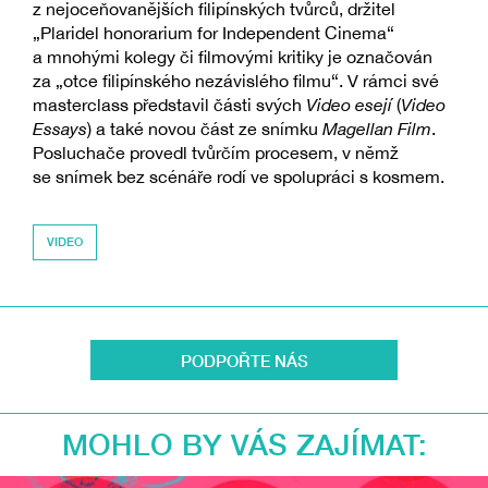
z nejoceňovanějších filipínských tvůrců, držitel
„Plaridel honorarium for Independent Cinema“
a mnohými kolegy či filmovými kritiky je označován
za „otce filipínského nezávislého filmu“. V rámci své
masterclass představil části svých
Video esejí
(
Video
Essays
) a také novou část ze snímku
Magellan Film
.
Posluchače provedl tvůrčím procesem, v němž
se snímek bez scénáře rodí ve spolupráci s kosmem.
VIDEO
PODPOŘTE NÁS
MOHLO BY VÁS ZAJÍMAT: