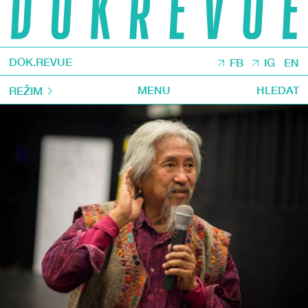
DOK.REVUE
FB
IG
EN
MENU
HLEDAT
REŽIM