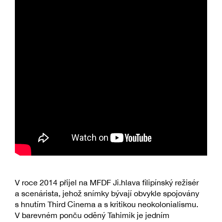
V roce 2014 přijel na MFDF Ji.hlava filipínský režisér
a scenárista, jehož snímky bývají obvykle spojovány
s hnutím Third Cinema a s kritikou neokolonialismu.
V barevném ponču oděný Tahimik je jedním