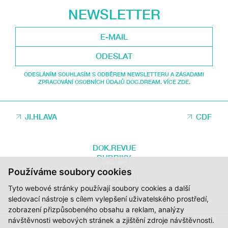
NEWSLETTER
ODESLAT
ODESLÁNÍM SOUHLASÍM S ODBĚREM NEWSLETTERU A ZÁSADAMI
ZPRACOVÁNÍ OSOBNÍCH ÚDAJŮ DOC.DREAM. VÍCE ZDE.
JI.HLAVA
CDF
DOK.REVUE
RUBRIKY
AUTOŘI
Používáme soubory cookies
O DOK.REVUE
Tyto webové stránky používají soubory cookies a další
PODPOŘTE NÁS
KONTAKTY
sledovací nástroje s cílem vylepšení uživatelského prostředí,
zobrazení přizpůsobeného obsahu a reklam, analýzy
návštěvnosti webových stránek a zjištění zdroje návštěvnosti.
© 2012 – 2026 DOC.DREAM