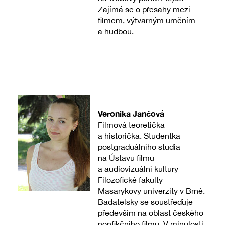
Zajímá se o přesahy mezi
filmem, výtvarným uměním
a hudbou.
Veronika Jančová
Filmová teoretička
a historička. Studentka
postgraduálního studia
na Ústavu filmu
a audiovizuální kultury
Filozofické fakulty
Masarykovy univerzity v Brně.
Badatelsky se soustřeďuje
především na oblast českého
nonfikčního filmu. V minulosti