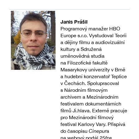
Janis Prášil
Programový manažer HBO
Europe s.r.o. Vystudoval Teorii
a dějiny filmu a audiovizuální
kultury a Sdružená
uměnovědná studia
na Filozofické fakultě
Masarykovy univerzity v Brně
a hudební konzervatoř Teplice
v Čechách. Spolupracoval
s Národním filmovým
archivem a Mezinárodním
festivalem dokumentárních
filmů Ji.hlava. Externě pracuje
pro Mezinárodní filmový
festival Karlovy Vary. Přispívá
do časopisu
Cinepur
a
na webový portál
25fps
.