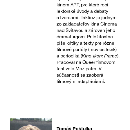
kinom ART, pre ktoré robí
lektorské úvody a debaty
s tvorcami. Taktiež je jedným
zo zakladateľov kina Cinema
nad Svitavou a zároveň jeho
dramaturgom. Príležitostne
píše kritiky a texty pre rôzne
filmové portály (moviesite.sk)
a periodiká (
Kino-Ikon: Frame
).
Pracoval na Queer filmovom
festivale Mezipatra. V
súčasnosti sa zaoberá
filmovými adaptáciami.
Tomáš Poštulka