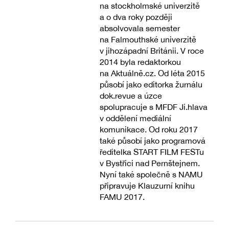
na stockholmské univerzitě
a o dva roky později
absolvovala semester
na Falmouthské univerzitě
v jihozápadní Británii. V roce
2014 byla redaktorkou
na Aktuálně.cz. Od léta 2015
působí jako editorka žurnálu
dok.revue a úzce
spolupracuje s MFDF Ji.hlava
v oddělení mediální
komunikace. Od roku 2017
také působí jako programová
ředitelka START FILM FESTu
v Bystřici nad Pernštejnem.
Nyní také společně s NAMU
připravuje Klauzurní knihu
FAMU 2017.