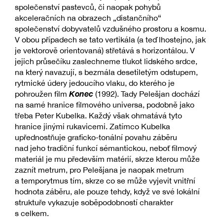
společenství pastevců, či naopak pohybů
akceleračních na obrazech „distančního“
společenství dobyvatelů vzdušného prostoru a kosmu.
V obou případech se tato vertikála (a teď lhostejno, jak
je vektorově orientovaná) střetává s horizontálou. V
jejich průsečíku zaslechneme tlukot lidského srdce,
na který navazují, s bezmála desetiletým odstupem,
rytmické údery jedoucího vlaku, do kterého je
Konec
pohroužen film
(1992). Tady Pelešjan dochází
na samé hranice filmového universa, podobně jako
třeba Peter Kubelka. Každý však ohmatává tyto
hranice jinými rukavicemi. Zatímco Kubelka
upřednostňuje graficko-tonální povahu záběru
nad jeho tradiční funkcí sémantickou, neboť filmový
materiál je mu především matérií, skrze kterou může
zaznít metrum, pro Pelešjana je naopak metrum
a temporytmus tím, skrze co se může vyjevit vnitřní
hodnota záběru, ale pouze tehdy, když ve své lokální
struktuře vykazuje soběpodobností charakter
s celkem.