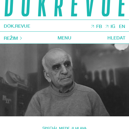
DOK.REVUE
FB
IG
EN
MENU
HLEDAT
REŽIM
SPECIÁL MFDF JI.HLAVA