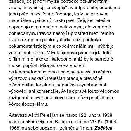
označujíce jeho filmy za poetické dokumentární
eseje, jindy si jej „přisvojují“ avantgardisté, oceňujíce
jeho práci s tzv. found footage, tedy nalezeným
materiálem, přičemž často přehlížejí, že Pelešjan
nepracuje s materiálem nalezeným, ale záměrně
dohledaným. Pravda nestojí uprostřed mezi těmito
dvěma krajními pohledy (tedy mezi poeticko-
dokumentaristickým a experimentálním) – nýbrž je
zcela jiného řádu. V Pelešjanově případě jde totiž
o film mimo jakékoli kategorie, aniž by je samotné
musel popírat. Míra autorova vnoření
do kinematografického universa souvisí s určitou
výrazovou askezí. Pelešjan pracuje převážně
s černobílou tonalitou, nepoužívá synchronních
výpovědí ani komentáře. Avšak právě touto vědomou
rezignací na vyřčené slovo nám může přiblížit sám
λόγος (logos) filmu.
Artavazd Ašoti Pelešjan se narodil 22. února 1938
v arménském Gjumri. Během studií na VGIKu (1964–
Začátek
1968) na sebe upozornil zejména filmem