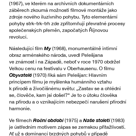
(1967), ve kterém na archivních dokumentárních
záběrech zkoumá možnosti filmové montáže jako
zdroje nového iluzivního pohybu. Tyto elementární
pohyby strk–trk–trh zde zpřítomňují převratné procesy
společenských přeměn, započatých Říjnovou
revolucí.
My
Následující film
(1968), monumentálně intimní
obraz arménského národa, uvedl Pelešjana
ve známost i na Západě, neboť v roce 1970 obdržel
Velkou cenu na festivalu v Oberhausenu. O filmu
Obyvatelé
(1970) říká sám Pelešjan: Hlavním
principem filmu je myšlenka humánního vztahu
k přírodě a živočišnému světu: „Zastav se a ohlédni
se, člověče, kam jsi došel?“ Je to o útoku člověka
na přírodu a o vznikajícím nebezpečí narušení přírodní
harmonie.
Roční období
Naše století
Ve filmech
(1975) a
(1983)
je ústředním motivem zápas se zemskou přitažlivostí.
Ať už s dominancí brzdných pohybů v případě