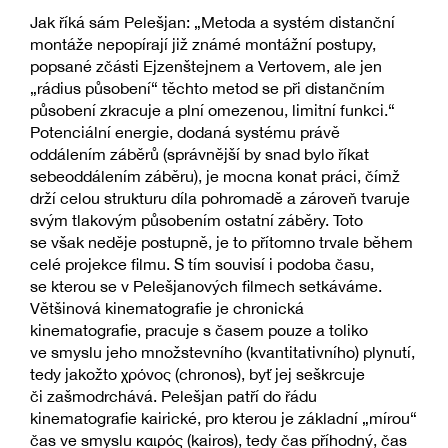
Jak říká sám Pelešjan: „Metoda a systém distanční
montáže nepopírají již známé montážní postupy,
popsané zčásti Ejzenštejnem a Vertovem, ale jen
„rádius působení“ těchto metod se při distančním
působení zkracuje a plní omezenou, limitní funkci.“
Potenciální energie, dodaná systému právě
oddálením záběrů (správnější by snad bylo říkat
sebeoddálením záběru), je mocna konat práci, čímž
drží celou strukturu díla pohromadě a zároveň tvaruje
svým tlakovým působením ostatní záběry. Toto
se však neděje postupně, je to přítomno trvale během
celé projekce filmu. S tím souvisí i podoba času,
se kterou se v Pelešjanových filmech setkáváme.
Většinová kinematografie je chronická
kinematografie, pracuje s časem pouze a toliko
ve smyslu jeho množstevního (kvantitativního) plynutí,
tedy jakožto χρόνος (chronos), byť jej seškrcuje
či zašmodrchává. Pelešjan patří do řádu
kinematografie kairické, pro kterou je základní „mírou“
čas ve smyslu καιρός (kairos), tedy čas příhodný, čas