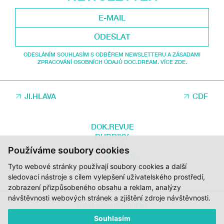
ODESLAT
ODESLÁNÍM SOUHLASÍM S ODBĚREM NEWSLETTERU A ZÁSADAMI
ZPRACOVÁNÍ OSOBNÍCH ÚDAJŮ DOC.DREAM. VÍCE ZDE.
JI.HLAVA
CDF
DOK.REVUE
RUBRIKY
AUTOŘI
Používáme soubory cookies
O DOK.REVUE
PODPOŘTE NÁS
Tyto webové stránky používají soubory cookies a další
KONTAKTY
sledovací nástroje s cílem vylepšení uživatelského prostředí,
zobrazení přizpůsobeného obsahu a reklam, analýzy
návštěvnosti webových stránek a zjištění zdroje návštěvnosti.
© 2012 – 2026 DOC.DREAM
Souhlasím
ZA PODPORY STÁTNÍHO FONDU KINEMATOGRAFIE, KRAJE VYSOČINA A