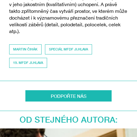
v jeho jakostním (kvalitativním) uchopení. A právě
takto zpřítomněný čas vytváří prostor, ve kterém může
docházet i k významovému přeznačení tradičních
velikostí záběrů (detail, polodetail, polocelek, celek
atp.).
MARTIN ČIHÁK
SPECIÁL MFDF JI.HLAVA
19. MFDF JI.HLAVA
PODPOŘTE NÁS
OD STEJNÉHO AUTORA: