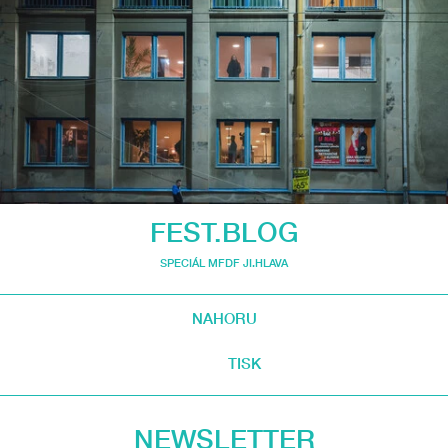
FEST.BLOG
SPECIÁL MFDF JI.HLAVA
NAHORU
TISK
NEWSLETTER