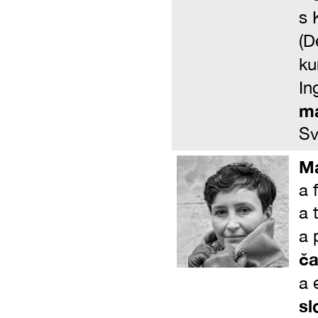
s 
(D
ku
In
ma
Sv
Má
a 
a 
a 
ča
a 
sl