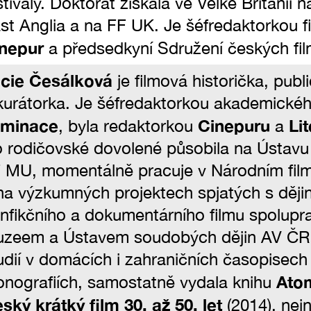
stivaly. Doktorát získala ve Velké Británii n
st Anglia a na FF UK. Je šéfredaktorkou 
nepur
a předsedkyní Sdružení českých film
cie Česálková
je filmová historička, pub
kurátorka. Je šéfredaktorkou akademické
uminace
Cinepuru
Li
, byla redaktorkou
a
 rodičovské dovolené působila na Ústavu 
 MU, momentálně pracuje v Národním fil
na výzkumných projektech spjatých s děj
nfikčního a dokumentárního filmu spolupr
zeem a Ústavem soudobých dějin AV ČR. 
udií v domácích i zahraničních časopisech 
Atom
nografiích, samostatně vydala knihu
ský krátký film 30. až 50. let
(2014), nej