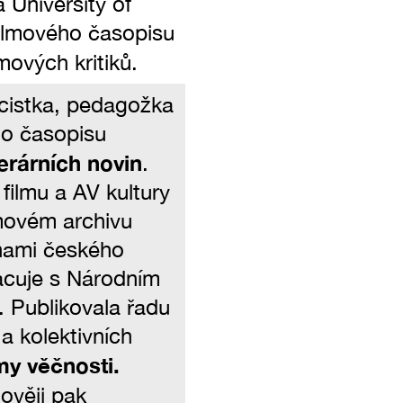
a University of
filmového časopisu
ových kritiků.
licistka, pedagožka
ho časopisu
terárních novin
.
filmu a AV kultury
movém archivu
inami českého
acuje s Národním
Publikovala řadu
a kolektivních
y věčnosti.
nověji pak