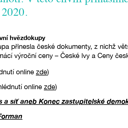
 2020.
vní hvězdokupy
a přinesla české dokumenty, z nichž vět
cí výroční ceny – České lvy a Ceny české 
dnutí online
zde
)
hlédnutí online
zde
)
a síť aneb Konec zastupitelské demok
 Forman