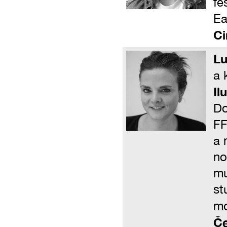
fe
Ea
Ci
Lu
a 
Il
Do
FF
a 
no
mu
st
mo
Če