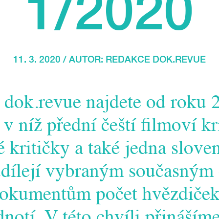
1/2020
11. 3. 2020 / AUTOR:
REDAKCE DOK.REVUE
 dok.revue najdete od roku 
 níž přední čeští filmoví kri
 kritičky a také jedna slove
udílejí vybraným současným
dokumentům počet hvězdiček,
notí. V této chvíli přináším