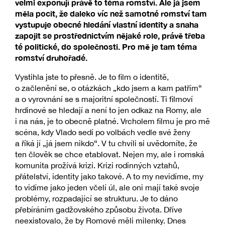
velmi exponují právě to téma romství. Ale já jsem
měla pocit, že daleko víc než samotné romství tam
vystupuje obecné hledání vlastní identity a snaha
zapojit se prostřednictvím nějaké role, právě třeba
té politické, do společnosti. Pro mě je tam téma
romství druhořadé.
Vystihla jste to přesně. Je to film o identitě,
o začlenění se, o otázkách „kdo jsem a kam patřím“
a o vyrovnání se s majoritní společností. Ti filmoví
hrdinové se hledají a není to jen odkaz na Romy, ale
i na nás, je to obecně platné. Vrcholem filmu je pro mě
scéna, kdy Vlado sedí po volbách vedle své ženy
a říká jí „já jsem nikdo“. V tu chvíli si uvědomíte, že
ten člověk se chce etablovat. Nejen my, ale i romská
komunita prožívá krizi. Krizi rodinných vztahů,
přátelství, identity jako takové. A to my nevidíme, my
to vidíme jako jeden včelí úl, ale oni mají také svoje
problémy, rozpadající se strukturu. Je to dáno
přebíráním gadžovského způsobu života. Dříve
neexistovalo, že by Romové měli milenky. Dnes