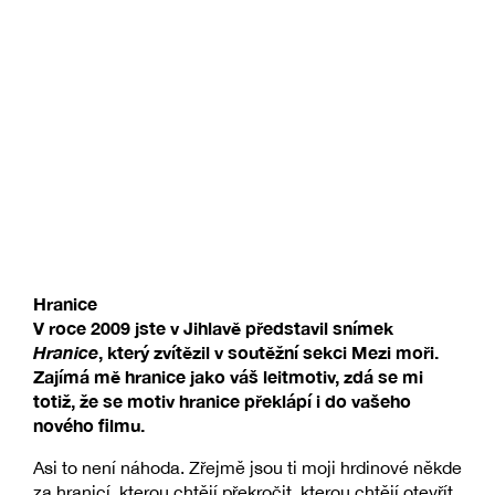
Hranice
V roce 2009 jste v Jihlavě představil snímek
Hranice
, který zvítězil v soutěžní sekci Mezi moři.
Zajímá mě hranice jako váš leitmotiv, zdá se mi
totiž, že se motiv hranice překlápí i do vašeho
nového filmu.
Asi to není náhoda. Zřejmě jsou ti moji hrdinové někde
za hranicí, kterou chtějí překročit, kterou chtějí otevřít