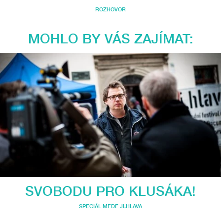
ROZHOVOR
MOHLO BY VÁS ZAJÍMAT:
SVOBODU PRO KLUSÁKA!
SPECIÁL MFDF JI.HLAVA