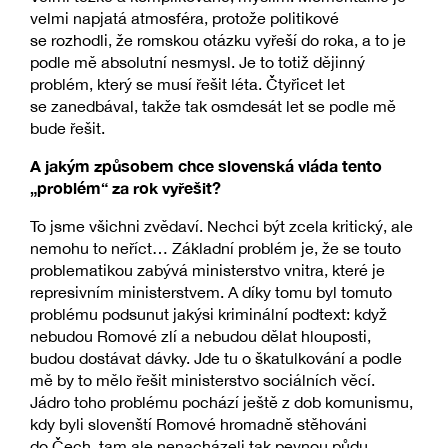
velmi napjatá atmosféra, protože politikové
se rozhodli, že romskou otázku vyřeší do roka, a to je
podle mě absolutní nesmysl. Je to totiž dějinný
problém, který se musí řešit léta. Čtyřicet let
se zanedbával, takže tak osmdesát let se podle mě
bude řešit.
A jakým způsobem chce slovenská vláda tento
„problém“ za rok vyřešit?
To jsme všichni zvědaví. Nechci být zcela kritický, ale
nemohu to neříct… Základní problém je, že se touto
problematikou zabývá ministerstvo vnitra, které je
represivním ministerstvem. A díky tomu byl tomuto
problému podsunut jakýsi kriminální podtext: když
nebudou Romové zlí a nebudou dělat hlouposti,
budou dostávat dávky. Jde tu o škatulkování a podle
mě by to mělo řešit ministerstvo sociálních věcí.
Jádro toho problému pochází ještě z dob komunismu,
kdy byli slovenští Romové hromadně stěhováni
do Čech, tam ale nenacházeli tak pevnou půdu.