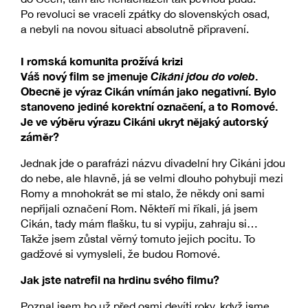
Po revoluci se vraceli zpátky do slovenských osad,
a nebyli na novou situaci absolutně připravení.
I romská komunita prožívá krizi
Váš nový film se jmenuje
Cikáni jdou do voleb
.
Obecně je výraz Cikán vnímán jako negativní. Bylo
stanoveno jediné korektní označení, a to Romové.
Je ve výběru výrazu Cikáni ukryt nějaký autorský
záměr?
Jednak jde o parafrázi názvu divadelní hry Cikáni jdou
do nebe, ale hlavně, já se velmi dlouho pohybuji mezi
Romy a mnohokrát se mi stalo, že někdy oni sami
nepřijali označení Rom. Někteří mi říkali, já jsem
Cikán, tady mám flašku, tu si vypiju, zahraju si…
Takže jsem zůstal věrný tomuto jejich pocitu. To
gadžové si vymysleli, že budou Romové.
Jak jste natrefil na hrdinu svého filmu?
Poznal jsem ho už před osmi devíti roky, když jsme