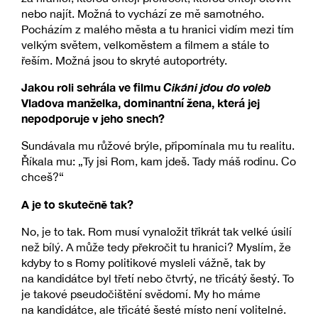
nebo najít. Možná to vychází ze mě samotného.
Pocházím z malého města a tu hranici vidím mezi tím
velkým světem, velkoměstem a filmem a stále to
řeším. Možná jsou to skryté autoportréty.
Jakou roli sehrála ve filmu
Cikáni jdou do voleb
Vladova manželka, dominantní žena, která jej
nepodporuje v jeho snech?
Sundávala mu růžové brýle, připomínala mu tu realitu.
Říkala mu: „Ty jsi Rom, kam jdeš. Tady máš rodinu. Co
chceš?“
A je to skutečně tak?
No, je to tak. Rom musí vynaložit třikrát tak velké úsilí
než bílý. A může tedy překročit tu hranici? Myslím, že
kdyby to s Romy politikové mysleli vážně, tak by
na kandidátce byl třetí nebo čtvrtý, ne třicátý šestý. To
je takové pseudočištění svědomí. My ho máme
na kandidátce, ale třicáté šesté místo není volitelné.