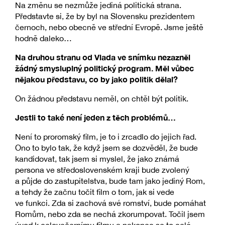
Na změnu se nezmůže jediná politická strana.
Představte si, že by byl na Slovensku prezidentem
černoch, nebo obecně ve střední Evropě. Jsme ještě
hodně daleko…
Na druhou stranu od Vlada ve snímku nezazněl
žádný smysluplný politický program. Měl vůbec
nějakou představu, co by jako politik dělal?
On žádnou představu neměl, on chtěl být politik.
Jestli to také není jeden z těch problémů…
Není to proromský film, je to i zrcadlo do jejich řad.
Ono to bylo tak, že když jsem se dozvěděl, že bude
kandidovat, tak jsem si myslel, že jako známá
persona ve středoslovenském kraji bude zvolený
a půjde do zastupitelstva, bude tam jako jediný Rom,
a tehdy že začnu točit film o tom, jak si vede
ve funkci. Zda si zachová své romství, bude pomáhat
Romům, nebo zda se nechá zkorumpovat. Točil jsem
úvod k celovečernímu filmu a nakonec se to celé