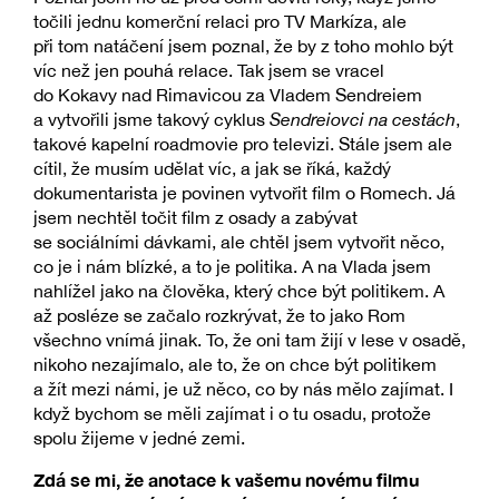
točili jednu komerční relaci pro TV Markíza, ale
při tom natáčení jsem poznal, že by z toho mohlo být
víc než jen pouhá relace. Tak jsem se vracel
do Kokavy nad Rimavicou za Vladem Sendreiem
a vytvořili jsme takový cyklus
Sendreiovci na cestách
,
takové kapelní roadmovie pro televizi. Stále jsem ale
cítil, že musím udělat víc, a jak se říká, každý
dokumentarista je povinen vytvořit film o Romech. Já
jsem nechtěl točit film z osady a zabývat
se sociálními dávkami, ale chtěl jsem vytvořit něco,
co je i nám blízké, a to je politika. A na Vlada jsem
nahlížel jako na člověka, který chce být politikem. A
až posléze se začalo rozkrývat, že to jako Rom
všechno vnímá jinak. To, že oni tam žijí v lese v osadě,
nikoho nezajímalo, ale to, že on chce být politikem
a žít mezi námi, je už něco, co by nás mělo zajímat. I
když bychom se měli zajímat i o tu osadu, protože
spolu žijeme v jedné zemi.
Zdá se mi, že anotace k vašemu novému filmu