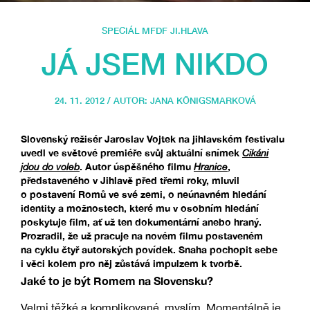
SPECIÁL MFDF JI.HLAVA
JÁ JSEM NIKDO
24. 11. 2012 / AUTOR:
JANA KÖNIGSMARKOVÁ
Slovenský režisér Jaroslav Vojtek na jihlavském festivalu
uvedl ve světové premiéře svůj aktuální snímek
Cikáni
jdou do voleb
. Autor úspěšného filmu
Hranice
,
představeného v Jihlavě před třemi roky, mluvil
o postavení Romů ve své zemi, o neúnavném hledání
identity a možnostech, které mu v osobním hledání
poskytuje film, ať už ten dokumentární anebo hraný.
Prozradil, že už pracuje na novém filmu postaveném
na cyklu čtyř autorských povídek. Snaha pochopit sebe
i věci kolem pro něj zůstává impulzem k tvorbě.
Jaké to je být Romem na Slovensku?
Velmi těžké a komplikované, myslím. Momentálně je