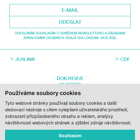
ODESLAT
ODESLÁNÍM SOUHLASÍM S ODBĚREM NEWSLETTERU A ZÁSADAMI
ZPRACOVÁNÍ OSOBNÍCH ÚDAJŮ DOC.DREAM. VÍCE ZDE.
JI.HLAVA
CDF
DOK.REVUE
RUBRIKY
AUTOŘI
Používáme soubory cookies
O DOK.REVUE
Tyto webové stránky používají soubory cookies a další
PODPOŘTE NÁS
KONTAKTY
sledovací nástroje s cílem vylepšení uživatelského prostředí,
zobrazení přizpůsobeného obsahu a reklam, analýzy
návštěvnosti webových stránek a zjištění zdroje návštěvnosti.
© 2012 – 2026 DOC.DREAM
Souhlasím
ZA PODPORY STÁTNÍHO FONDU KINEMATOGRAFIE, KRAJE VYSOČINA A