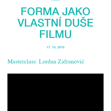
FORMA JAKO
VLASTNÍ DUŠE
FILMU
17. 10. 2016
Masterclass: Lordan Zafranović