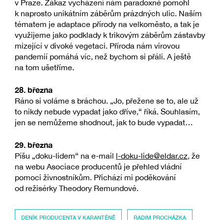
v Praze. Zákaz vycházení nám paradoxně pomohl
k naprosto unikátním záběrům prázdných ulic. Naším
tématem je adaptace přírody na velkoměsto, a tak je
využijeme jako podklady k trikovým záběrům zástavby
mizející v divoké vegetaci. Příroda nám virovou
pandemií pomáhá víc, než bychom si přáli. A ještě
na tom ušetříme.
28. března
Ráno si voláme s bráchou. „Jo, přežene se to, ale už
to nikdy nebude vypadat jako dříve,“ říká. Souhlasím,
jen se nemůžeme shodnout, jak to bude vypadat…
29. března
Píšu „doku-lidem“ na e-mail
l-doku-lide@eldar.cz
, že
na webu Asociace producentů je přehled vládní
pomoci živnostníkům. Přichází mi poděkování
od režisérky Theodory Remundové.
DENÍK PRODUCENTA V KARANTÉNĚ
RADIM PROCHÁZKA