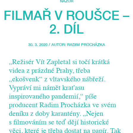
NÁZOR
FILMAŘ V ROUŠCE –
2. DÍL
30. 3. 2020 / AUTOR:
RADIM PROCHÁZKA
„Režisér Vít Zapletal si točí krátká
videa z prázdné Prahy, třeba
„ekošvenk“ z vltavského nábřeží.
Vypráví mi námět kraťasu
inspirovaného pandemií,“ píše
producent Radim Procházka ve svém
deníku z doby karantény. „Nejen
s filmováním se teď dějí historické
věci, které je třeba dostat na papír. Tak