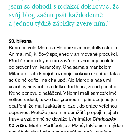
jsem se dohodl s redakcí dok.revue, že
svůj blog začnu psát každodenně
a jednou týdně zápisky zveřejním.“
23. března
Ráno mi volá Marcela Halousková, majitelka studia
Anima, můj klíčový spojenec v animované produkci.
Před čtrnácti dny studio zavřela a všechny poslala
do preventivní karantény. Ona sama s manželem
Milanem patří k nejohroženější věkové skupině, takže
se úplně odřízli na chalupě. Ale Marcela nás umí
všechny srovnat i na dálku. Teď hlásí, že od příštího
týdne obnovuje natáčení. Všichni mají samozřejmě
velkou radost, takže bez „remcání“ přistupují na její
opatření, že mají zakázáno jezdit do práce veřejnou
dopravou. Protože jsou mimopražští, propojila jejich
Chaloupky
trasy a vzájemně se dovážejí. Animátor
na vršku
Martin Pertlíček je z Plzně, takže se na týden
nastěhuje do studia a bude spát na nafukovačce.