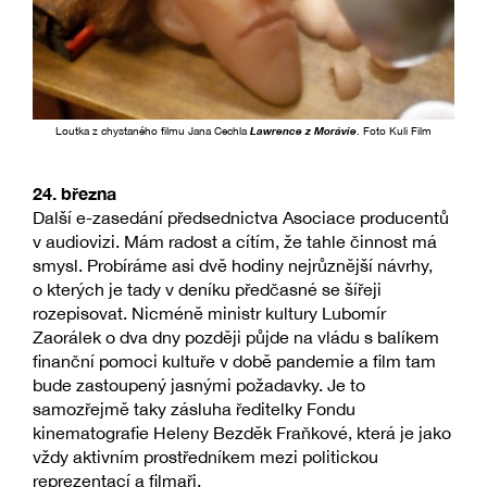
Loutka z chystaného filmu Jana Cechla
Lawrence z Morávie
. Foto Kuli Film
24. března
Další e-zasedání předsednictva Asociace producentů
v audiovizi. Mám radost a cítím, že tahle činnost má
smysl. Probíráme asi dvě hodiny nejrůznější návrhy,
o kterých je tady v deníku předčasné se šířeji
rozepisovat. Nicméně ministr kultury Lubomír
Zaorálek o dva dny později půjde na vládu s balíkem
finanční pomoci kultuře v době pandemie a film tam
bude zastoupený jasnými požadavky. Je to
samozřejmě taky zásluha ředitelky Fondu
kinematografie Heleny Bezděk Fraňkové, která je jako
vždy aktivním prostředníkem mezi politickou
reprezentací a filmaři.