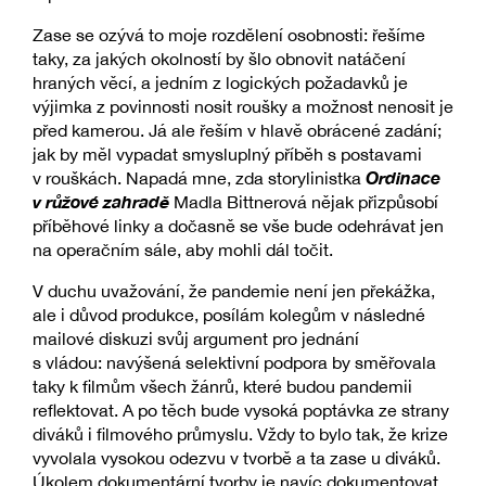
Zase se ozývá to moje rozdělení osobnosti: řešíme
taky, za jakých okolností by šlo obnovit natáčení
hraných věcí, a jedním z logických požadavků je
výjimka z povinnosti nosit roušky a možnost nenosit je
před kamerou. Já ale řeším v hlavě obrácené zadání;
jak by měl vypadat smysluplný příběh s postavami
Ordinace
v rouškách. Napadá mne, zda storylinistka
v růžové zahradě
Madla Bittnerová nějak přizpůsobí
příběhové linky a dočasně se vše bude odehrávat jen
na operačním sále, aby mohli dál točit.
V duchu uvažování, že pandemie není jen překážka,
ale i důvod produkce, posílám kolegům v následné
mailové diskuzi svůj argument pro jednání
s vládou: navýšená selektivní podpora by směřovala
taky k filmům všech žánrů, které budou pandemii
reflektovat. A po těch bude vysoká poptávka ze strany
diváků i filmového průmyslu. Vždy to bylo tak, že krize
vyvolala vysokou odezvu v tvorbě a ta zase u diváků.
Úkolem dokumentární tvorby je navíc dokumentovat