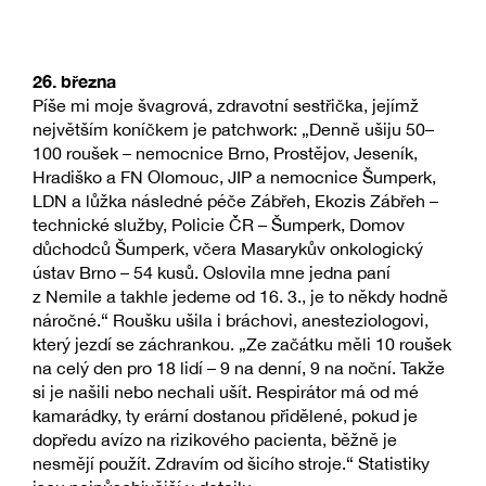
26. března
Píše mi moje švagrová, zdravotní sestřička, jejímž
největším koníčkem je patchwork: „Denně ušiju 50–
100 roušek – nemocnice Brno, Prostějov, Jeseník,
Hradiško a FN Olomouc, JIP a nemocnice Šumperk,
LDN a lůžka následné péče Zábřeh, Ekozis Zábřeh –
technické služby, Policie ČR – Šumperk, Domov
důchodců Šumperk, včera Masarykův onkologický
ústav Brno – 54 kusů. Oslovila mne jedna paní
z Nemile a takhle jedeme od 16. 3., je to někdy hodně
náročné.“ Roušku ušila i bráchovi, anesteziologovi,
který jezdí se záchrankou. „Ze začátku měli 10 roušek
na celý den pro 18 lidí – 9 na denní, 9 na noční. Takže
si je našili nebo nechali ušít. Respirátor má od mé
kamarádky, ty erární dostanou přidělené, pokud je
dopředu avízo na rizikového pacienta, běžně je
nesmějí použít. Zdravím od šicího stroje.“ Statistiky