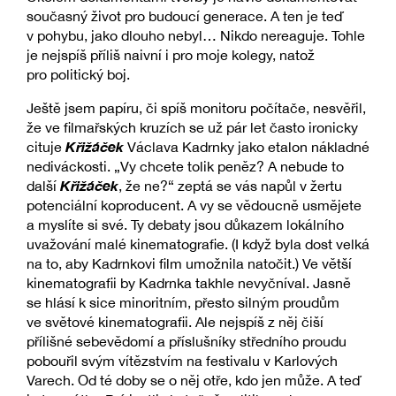
současný život pro budoucí generace. A ten je teď
v pohybu, jako dlouho nebyl… Nikdo nereaguje. Tohle
je nejspíš příliš naivní i pro moje kolegy, natož
pro politický boj.
Ještě jsem papíru, či spíš monitoru počítače, nesvěřil,
že ve filmařských kruzích se už pár let často ironicky
Křižáček
cituje
Václava Kadrnky jako etalon nákladné
nediváckosti. „Vy chcete tolik peněz? A nebude to
Křižáček
další
, že ne?“ zeptá se vás napůl v žertu
potenciální koproducent. A vy se vědoucně usmějete
a myslíte si své. Ty debaty jsou důkazem lokálního
uvažování malé kinematografie. (I když byla dost velká
na to, aby Kadrnkovi film umožnila natočit.) Ve větší
kinematografii by Kadrnka takhle nevyčníval. Jasně
se hlásí k sice minoritním, přesto silným proudům
ve světové kinematografii. Ale nejspíš z něj čiší
přílišné sebevědomí a příslušníky středního proudu
pobouřil svým vítězstvím na festivalu v Karlových
Varech. Od té doby se o něj otře, kdo jen může. A teď