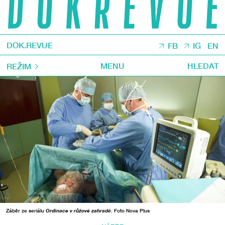
DOK.REVUE
FB
IG
EN
MENU
HLEDAT
REŽIM
Záběr ze seriálu
Ordinace v růžové zahradě
. Foto Nova Plus