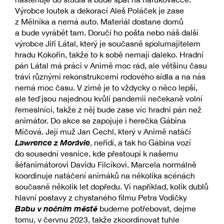
Výrobce loutek a dekorací Aleš Poláček je zase
z Mělníka a nemá auto. Materiál dostane domů
a bude vyrábět tam. Doručí ho pošta nebo náš další
výrobce Jiří Látal, který je současně spolumajitelem
hradu Kokořín, takže to k sobě nemají daleko. Hradní
pán Látal má práci v Animě moc rád, ale většinu času
tráví různými rekonstrukcemi rodového sídla a na nás
nemá moc času. V zimě je to vždycky o něco lepší,
ale teď jsou najednou kvůli pandemii nečekaně volní
řemeslníci, takže z něj bude zase víc hradní pán než
animátor. Do akce se zapojuje i herečka Gábina
Míčová. Její muž Jan Cechl, který v Animě natáčí
Lawrence z Morávie
, neřídí, a tak ho Gábina vozí
do sousední vesnice, kde přestoupí k našemu
šéfanimátorovi Davidu Filcíkovi. Marcela normálně
koordinuje natáčení animáků na několika scénách
současně několik let dopředu. Ví například, kolik dublů
hlavní postavy z chystaného filmu Petra Vodičky
Babu v nočním městě
budeme potřebovat, dejme
tomu, v červnu 2023, takže zkoordinovat tuhle