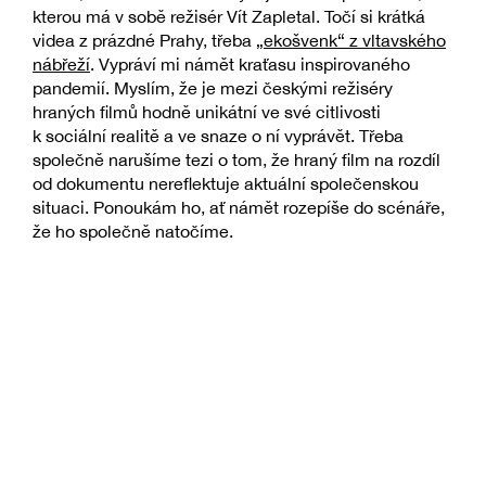
kterou má v sobě režisér Vít Zapletal. Točí si krátká
videa z prázdné Prahy, třeba
„ekošvenk“ z vltavského
nábřeží
. Vypráví mi námět kraťasu inspirovaného
pandemií. Myslím, že je mezi českými režiséry
hraných filmů hodně unikátní ve své citlivosti
k sociální realitě a ve snaze o ní vyprávět. Třeba
společně narušíme tezi o tom, že hraný film na rozdíl
od dokumentu nereflektuje aktuální společenskou
situaci. Ponoukám ho, ať námět rozepíše do scénáře,
že ho společně natočíme.