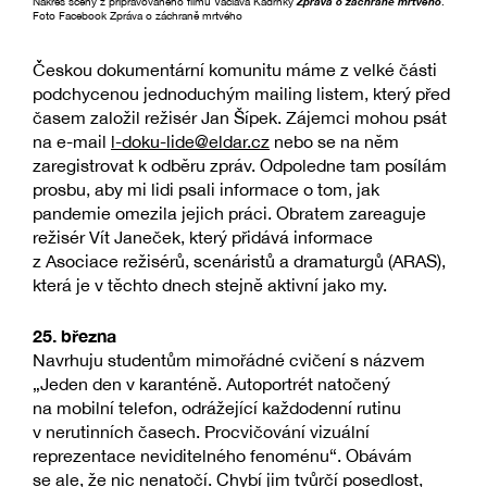
Nákres scény z připravovaného filmu Václava Kadrnky
Zpráva o záchraně mrtvého
.
Foto Facebook Zpráva o záchraně mrtvého
Českou dokumentární komunitu máme z velké části
podchycenou jednoduchým mailing listem, který před
časem založil režisér Jan Šípek. Zájemci mohou psát
na e-mail
l-doku-lide@eldar.cz
nebo se na něm
zaregistrovat k odběru zpráv. Odpoledne tam posílám
prosbu, aby mi lidi psali informace o tom, jak
pandemie omezila jejich práci. Obratem zareaguje
režisér Vít Janeček, který přidává informace
z Asociace režisérů, scenáristů a dramaturgů (ARAS),
která je v těchto dnech stejně aktivní jako my.
25. března
Navrhuju studentům mimořádné cvičení s názvem
„Jeden den v karanténě. Autoportrét natočený
na mobilní telefon, odrážející každodenní rutinu
v nerutinních časech. Procvičování vizuální
reprezentace neviditelného fenoménu“. Obávám
se ale, že nic nenatočí. Chybí jim tvůrčí posedlost,