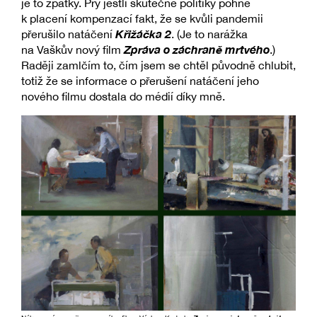
je to zpátky. Prý jestli skutečně politiky pohne
k placení kompenzací fakt, že se kvůli pandemii
Křižáčka 2
přerušilo natáčení
. (Je to narážka
Zpráva o záchraně mrtvého
na Vaškův nový film
.)
Raději zamlčím to, čím jsem se chtěl původně chlubit,
totiž že se informace o přerušení natáčení jeho
nového filmu dostala do médií díky mně.