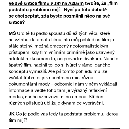
Ve své kritice filmu
V síti
na A2larm
tvrdíte, že „film
podstatu problému míjí“. Nyní po této debatě
se chci zeptat, zda byste pozměnil něco na své
kritice?
MŠ
Určitě tu padlo spoustu důležitých věcí, které
se vztahují k tématu filmu, ale můj pohled na film je
stále stejný, možná omezený neoformalistickým
přístupem, kdy film vnímám primárně jako uzavřený
artefakt a zkoumám to, co provádí s divákem. Není to
špatný film, naplnil to, co si tvůrci v rámci daného
konceptu vymezili. Ale při tomto pohledu mu lze
vyčítat třeba to, jak neústrojně mísí různé
dokumentární mody – odborníci nám v něm vykládají
informace a vedle toho tam je výrazný reflexivní
modus, snaha vzbuzovat silné emoce. Střídání
různých přístupů ubližuje dynamice vyprávění.
JK
Co je podle vás tedy ta podstata problému, kterou
film míjí?