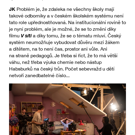
JK
Problém je, že zdaleka ne všechny školy mají
takové odborníky a v českém školském systému není
tato role upřednostňovaná. Na institucionální rovině to
je nyní problém, ale je možné, že se to změní díky
V síti
filmu
a díky tomu, že se o tématu mluví. Český
systém neumožňuje vybudovat důvěru mezi žákem
a dítětem, na to není čas, prostor ani vůle. Ani
na straně pedagogů. Je třeba si říct, že to má větší
váhu, než třeba výuka chemie nebo nástup
Habsburků na český trůn. Počet sebevražd u dětí
netvoří zanedbatelné číslo...