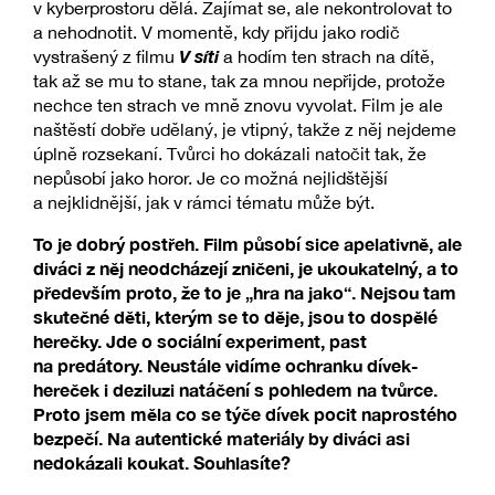
v kyberprostoru dělá. Zajímat se, ale nekontrolovat to
a nehodnotit. V momentě, kdy přijdu jako rodič
V síti
vystrašený z filmu
a hodím ten strach na dítě,
tak až se mu to stane, tak za mnou nepřijde, protože
nechce ten strach ve mně znovu vyvolat. Film je ale
naštěstí dobře udělaný, je vtipný, takže z něj nejdeme
úplně rozsekaní. Tvůrci ho dokázali natočit tak, že
nepůsobí jako horor. Je co možná nejlidštější
a nejklidnější, jak v rámci tématu může být.
To je dobrý postřeh. Film působí sice apelativně, ale
diváci z něj neodcházejí zničeni, je ukoukatelný, a to
především proto, že to je „hra na jako“. Nejsou tam
skutečné děti, kterým se to děje, jsou to dospělé
herečky. Jde o sociální experiment, past
na predátory. Neustále vidíme ochranku dívek-
hereček i deziluzi natáčení s pohledem na tvůrce.
Proto jsem měla co se týče dívek pocit naprostého
bezpečí. Na autentické materiály by diváci asi
nedokázali koukat. Souhlasíte?