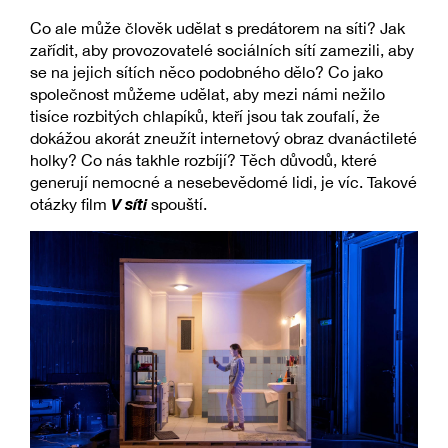
Co ale může člověk udělat s predátorem na síti? Jak
zařídit, aby provozovatelé sociálních sítí zamezili, aby
se na jejich sítích něco podobného dělo? Co jako
společnost můžeme udělat, aby mezi námi nežilo
tisíce rozbitých chlapíků, kteří jsou tak zoufalí, že
dokážou akorát zneužít internetový obraz dvanáctileté
holky? Co nás takhle rozbíjí? Těch důvodů, které
generují nemocné a nesebevědomé lidi, je víc. Takové
V síti
otázky film
spouští.