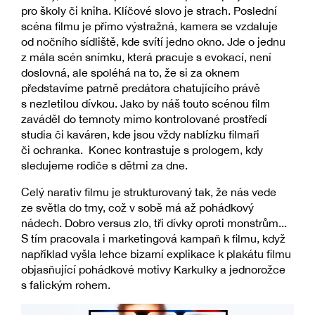
pro školy či kniha. Klíčové slovo je strach. Poslední
scéna filmu je přímo výstražná, kamera se vzdaluje
od nočního sídliště, kde svítí jedno okno. Jde o jednu
z mála scén snímku, která pracuje s evokací, není
doslovná, ale spoléhá na to, že si za oknem
představíme patrně predátora chatujícího právě
s nezletilou dívkou. Jako by náš touto scénou film
zaváděl do temnoty mimo kontrolované prostředí
studia či kaváren, kde jsou vždy nablízku filmaři
či ochranka. Konec kontrastuje s prologem, kdy
sledujeme rodiče s dětmi za dne.
Celý narativ filmu je strukturovaný tak, že nás vede
ze světla do tmy, což v sobě má až pohádkový
nádech. Dobro versus zlo, tři dívky oproti monstrům...
S tím pracovala i marketingová kampaň k filmu, když
například vyšla lehce bizarní explikace k plakátu filmu
objasňující pohádkové motivy Karkulky a jednorožce
s falickým rohem.