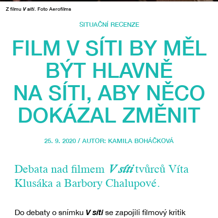
Z filmu
V síti
. Foto Aerofilms
SITUAČNÍ RECENZE
FILM V SÍTI BY MĚL
BÝT HLAVNĚ
NA SÍTI, ABY NĚCO
DOKÁZAL ZMĚNIT
25. 9. 2020 / AUTOR:
KAMILA BOHÁČKOVÁ
Debata nad filmem
V síti
tvůrců Víta
Klusáka a Barbory Chalupové.
V​ síti
Do debaty o snímku
se zapojili filmový kritik