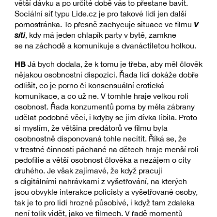
větší dávku a po určité době vás to přestane bavit.
Sociální síť typu Lide.cz je pro takové lidi jen další
V
pornostránka. To přesně zachycuje situace ve filmu
síti
, kdy má jeden chlapík party v bytě, zamkne
se na záchodě a komunikuje s dvanáctiletou holkou.
HB
Já bych dodala, že k tomu je třeba, aby měl člověk
nějakou osobnostní dispozici. Řada lidí dokáže dobře
odlišit, co je porno či konsensuální erotická
komunikace, a co už ne. V tomhle hraje velkou roli
osobnost. Řada konzumentů porna by měla zábrany
udělat podobné věci, i kdyby se jim dívka líbila. Proto
si myslím, že většina predátorů ve filmu byla
osobnostně disponovaná tohle necítit. Říká se, že
v trestné činnosti páchané na dětech hraje menší roli
pedofilie a větší osobnost člověka a nezájem o city
druhého. Je však zajímavé, že když pracuji
s digitálními nahrávkami z vyšetřování, na kterých
jsou obvykle interakce policisty a vyšetřované osoby,
tak je to pro lidi hrozně působivé, i když tam zdaleka
není tolik vidět, jako ve filmech. V řadě momentů