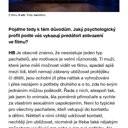
Z filmu
V síti
. Foto Aerofilms
Pojďme tedy k těm důvodům. Jaký psychologický
profil podle vás vykazují predátoři zobrazení
ve filmu?
HB
Je obecně známo, že neexistuje jeden typ
pachatelů, ale motivace je velmi různorodá. Ti muži,
které jsme měli možnost vidět ve filmu, spadali spíš
mezi lidi, kteří nemají zábrany ubližovat protějšku
či dítěti, jsou ochotni jít přes nátlak a vyhrožování
i přes nezájem o potřeby druhého a o to, zda ho svým
jednáním můžou poškodit. Řada z nich, alespoň tak,
jak jsem to vnímala, šla poměrně přímočaře a rychle
za vlastním sexuálním uspokojením. Není to typické
pro všechny pachatele, kteří vstupují do kontaktu
s dětmi. Někteří s nimi chtějí udržovat kontakt,
nechtějí jim ubližovat, nicméně je třeba také nějakým
způsobem využívají pro sebe a pro své potřeby. Ale