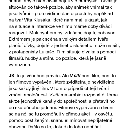
snaha, aby o nich divák nějak víc přemýšlel. Divák je
situován do takové pozice, aby snímek vnímal tak
jako tvůrci – proto vidíme často prostřihy například
na tvář Víta Klusáka, které nám mají ukázat, jak
na situace a interakce ve filmu máme coby diváci
reagovat. Měli bychom být zděšeni, dojati, pobaveni…
Extrémem je pak scéna s velkým detailem tváře
plačící dívky, dojaté z jediného slušného muže na síti,
z protagonisty Lukáše. Film situuje diváka s pomocí
filmařů, hudby a střihu do pozice, která je jasně
vymezená.
JK
V síti
To je všechno pravda. Ale
není film, není to
jen filmové vyprávění, které zviditelňuje neviditelné
jako každý jiný film. V tomto případě chtějí tvůrci
změnit společnost.
V síti
má ambici rozpouštět téma
skrze jednotlivé kanály do společnosti a přetavit ho
do skutečného jednání. Filmové vyprávění a dívání
se na něj se tu proměňují v přímou akci – v osvětu,
pomoc postiženým, snahu eliminovat nepřijatelné
chování. Dařilo se to, dokud do toho nepřišel