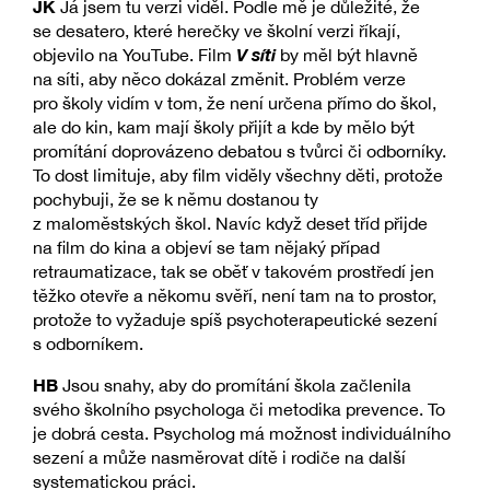
JK
Já jsem tu verzi viděl. Podle mě je důležité, že
se desatero, které herečky ve školní verzi říkají,
V síti
objevilo na YouTube. Film
by měl být hlavně
na síti, aby něco dokázal změnit. Problém verze
pro školy vidím v tom, že není určena přímo do škol,
ale do kin, kam mají školy přijít a kde by mělo být
promítání doprovázeno debatou s tvůrci či odborníky.
To dost limituje, aby film viděly všechny děti, protože
pochybuji, že se k němu dostanou ty
z maloměstských škol. Navíc když deset tříd přijde
na film do kina a objeví se tam nějaký případ
retraumatizace, tak se oběť v takovém prostředí jen
těžko otevře a někomu svěří, není tam na to prostor,
protože to vyžaduje spíš psychoterapeutické sezení
s odborníkem.
HB
Jsou snahy, aby do promítání škola začlenila
svého školního psychologa či metodika prevence. To
je dobrá cesta. Psycholog má možnost individuálního
sezení a může nasměrovat dítě i rodiče na další
systematickou práci.