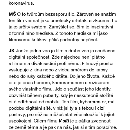
koronavirus.
MŠ
O to tvůrcům bezesporu šlo. Zároveň se snažím
ten film vnímat jako umělecký artefakt a zkoumat ho
jako určitý systém. Zamýšlet se, čím je inspirativní
z formálního hlediska. Z tohoto hlediska mi jako
filmovému kritikovi příliš podnětný nepřišel.
JK
Jenže jedna věc je film a druhá věc je současná
digitální společnost. Zde najednou není plátno
s filmem a divák sedící proti němu. Filmový prostor
vystupuje z kina nebo z videa směrem do kapsy
nebo do ruky každého dítěte. Do jeho života. Každé
dítě je dnes hercem, kameramanem a režisérem
svého vlastního filmu. Jde o součást jeho identity,
obzvlášť během puberty, kdy je neskutečně složité
dítě odtrhnout od mobilu. Ten film, kyberprostor, má
podobu digitální sítě, v níž jsi ty a s tebou i cizí
postavy, pro něž se můžeš stát věcí sloužící k jejich
V síti
uspokojení. Cílem filmu
je zkrátka zvednout
ze země téma a je pak na nás, jak si s tím poradíme.