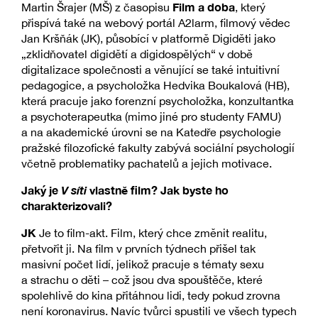
Film a doba
Martin Šrajer (MŠ) z časopisu
, který
přispívá také na webový portál A2larm, filmový vědec
Jan Kršňák (JK), působící v platformě Digiděti jako
„zklidňovatel digidětí a digidospělých“ v době
digitalizace společnosti a věnující se také intuitivní
pedagogice, a psycholožka Hedvika Boukalová (HB),
která pracuje jako forenzní psycholožka, konzultantka
a psychoterapeutka (mimo jiné pro studenty FAMU)
a na akademické úrovni se na Katedře psychologie
pražské filozofické fakulty zabývá sociální psychologií
včetně problematiky pachatelů a jejich motivace.
Jaký je
V síti
vlastně film? Jak byste ho
charakterizovali?
JK
Je to film-akt. Film, který chce změnit realitu,
přetvořit ji. Na film v prvních týdnech přišel tak
masivní počet lidí, jelikož pracuje s tématy sexu
a strachu o děti – což jsou dva spouštěče, které
spolehlivě do kina přitáhnou lidi, tedy pokud zrovna
není koronavirus. Navíc tvůrci spustili ve všech typech