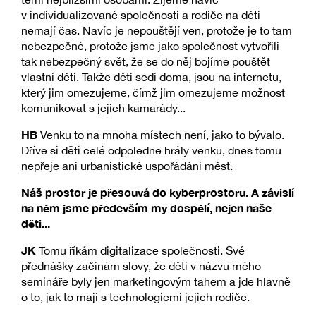
v individualizované společnosti a rodiče na děti
nemají čas. Navíc je nepouštějí ven, protože je to tam
nebezpečné, protože jsme jako společnost vytvořili
tak nebezpečný svět, že se do něj bojíme pouštět
vlastní děti. Takže děti sedí doma, jsou na internetu,
který jim omezujeme, čímž jim omezujeme možnost
komunikovat s jejich kamarády...
HB
Venku to na mnoha místech není, jako to bývalo.
Dříve si děti celé odpoledne hrály venku, dnes tomu
nepřeje ani urbanistické uspořádání měst.
Náš prostor je přesouvá do kyberprostoru. A závislí
na něm jsme především my dospělí, nejen naše
děti...
JK
Tomu říkám digitalizace společnosti. Své
přednášky začínám slovy, že děti v názvu mého
semináře byly jen marketingovým tahem a jde hlavně
o to, jak to mají s technologiemi jejich rodiče.