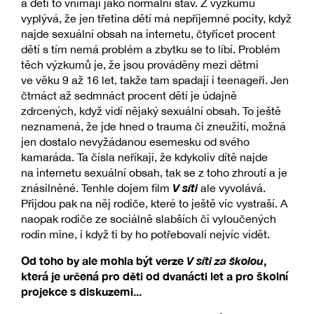
a děti to vnímají jako normální stav. Z výzkumu
vyplývá, že jen třetina dětí má nepříjemné pocity, když
najde sexuální obsah na internetu, čtyřicet procent
dětí s tím nemá problém a zbytku se to líbí. Problém
těch výzkumů je, že jsou prováděny mezi dětmi
ve věku 9 až 16 let, takže tam spadají i teenageři. Jen
čtrnáct až sedmnáct procent dětí je údajně
zdrcených, když vidí nějaký sexuální obsah. To ještě
neznamená, že jde hned o trauma či zneužití, možná
jen dostalo nevyžádanou esemesku od svého
kamaráda. Ta čísla neříkají, že kdykoliv dítě najde
na internetu sexuální obsah, tak se z toho zhroutí a je
V síti
znásilněné. Tenhle dojem film
ale vyvolává.
Přijdou pak na něj rodiče, které to ještě víc vystraší. A
naopak rodiče ze sociálně slabších či vyloučených
rodin mine, i když ti by ho potřebovali nejvíc vidět.
Od toho by ale mohla být verze
V síti za školou
,
která je určená pro děti od dvanácti let a pro školní
projekce s diskuzemi...