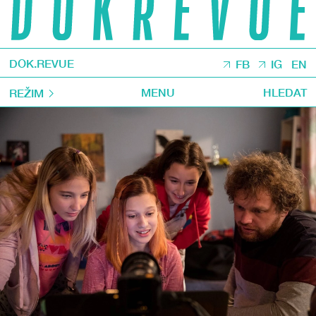
DOK.REVUE
FB
IG
EN
MENU
HLEDAT
REŽIM