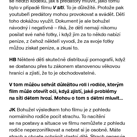
se nedrží kodexu, jak s predátory mluvit, jako tomu
V síti
bylo v případě filmu
. To je důležité. Protože pak
youtubeři predátory mohou provokovat a svádět. Děti
toho dokážou využít. Dokument je ale bohužel
návodný i negativně – říká, že děti nemají nikomu
posílat své nahé fotky, i když jim za to někdo nabízí
peníze, z čehož někteří vyvodí, že za svoje fotky
můžou získat peníze, a zkusí to.
HB
Některé děti skutečně distribuují pornografii, když
se dostanou přes tu zákonem stanovenou věkovou
hranici a zjistí, že to je obchodovatelné.
V tom můžou sehrát důležitou roli i rodiče, kterým
film může otevřít oči, když zjistí, jaké problémy
na síti dětem hrozí. Mohou o tom s dětmi mluvit...
JK
Bohužel výsledkem toho filmu je z pohledu
normálního rodiče pocit strachu. To nacítění
se na postavy a situace ve filmu nemůžete z pohledu
rodiče neperzonifikovat a nebrat si je osobně. Máte
strach a chcete ochránit vlastní dítě. Strach generuje