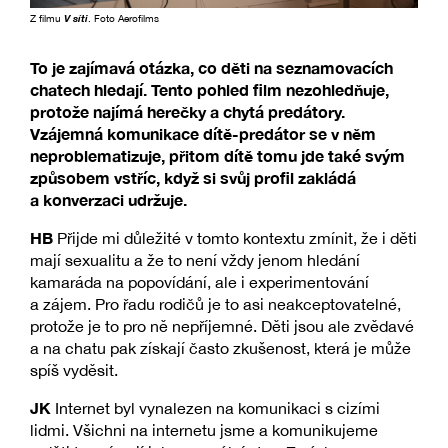
Z filmu
V síti
. Foto Aerofilms
To je zajímavá otázka, co děti na seznamovacích
chatech hledají. Tento pohled film nezohledňuje,
protože najímá herečky a chytá predátory.
Vzájemná komunikace dítě-predátor se v něm
neproblematizuje, přitom dítě tomu jde také svým
způsobem vstříc, když si svůj profil zakládá
a konverzaci udržuje.
HB
Přijde mi důležité v tomto kontextu zmínit, že i děti
mají sexualitu a že to není vždy jenom hledání
kamaráda na popovídání, ale i experimentování
a zájem. Pro řadu rodičů je to asi neakceptovatelné,
protože je to pro ně nepříjemné. Děti jsou ale zvědavé
a na chatu pak získají často zkušenost, která je může
spíš vyděsit.
JK
Internet byl vynalezen na komunikaci s cizími
lidmi. Všichni na internetu jsme a komunikujeme