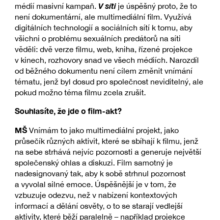
V síti
médií masivní kampaň.
je úspěšný proto, že to
není dokumentární, ale multimediální film. Využívá
digitálních technologií a sociálních sítí k tomu, aby
všichni o problému sexuálních predátorů na síti
věděli: dvě verze filmu, web, kniha, řízené projekce
v kinech, rozhovory snad ve všech médiích. Narozdíl
od běžného dokumentu není cílem změnit vnímání
tématu, jenž byl dosud pro společnost neviditelný, ale
pokud možno téma filmu zcela zrušit.
Souhlasíte, že jde o film-akt?
MŠ
Vnímám to jako multimediální projekt, jako
průsečík různých aktivit, které se sbíhají k filmu, jenž
na sebe strhává nejvíc pozornosti a generuje největší
společenský ohlas a diskuzi. Film samotný je
nadesignovaný tak, aby k sobě strhnul pozornost
a vyvolal silné emoce. Úspěšnější je v tom, že
vzbuzuje odezvu, než v nabízení kontextových
informací a dělání osvěty, o to se starají vedlejší
aktivity, které běží paralelně – například projekce