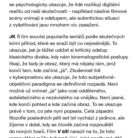
se psychologicky ukazuje, že lidé rozlišují digitální
realitu od naší skutečnosti – například násilné filmové
scény vnímají s odstupem, ale autentickou situací
z vyšetřování jsou mnohem víc zasaženi.
JK
S tím souvisí popularita seriálů podle skutečných
krimi příhod, které se snaží být co nejreálnější. To
ukazuje, jak je těžké udržet si kritický odstup
klasického diváka, kdy nám kinematografické postupy
říkají, že tady je obraz, který má nějaký rám, jenž
končí tam, kde začíná „já“. Zkušenost lidí
v kyberprostoru ale ukazuje, že toto subjektivně-
objektivní paradigma se definitivně rozpadá. Není
možné už vnímat „já“ jako cosi odděleného,
soběstačného a nezávislého na vnějšku. Není jasné,
kde končí pohled a kde začíná obraz. To se ukazuje
právě v tom, co jste nyní popsala. Celá západní
filozofie posledních pěti set let vychází z jedince, ale
žijeme v době, kdy se člověk začíná rozpouštět
V síti
do nových tvarů. Film
narazil na to, že toto