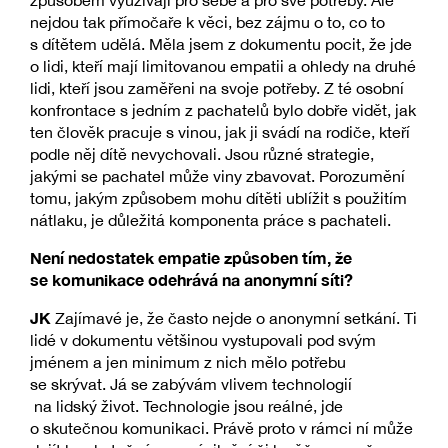
nejdou tak přímočaře k věci, bez zájmu o to, co to
s dítětem udělá. Měla jsem z dokumentu pocit, že jde
o lidi, kteří mají limitovanou empatii a ohledy na druhé
lidi, kteří jsou zaměřeni na svoje potřeby. Z té osobní
konfrontace s jedním z pachatelů bylo dobře vidět, jak
ten člověk pracuje s vinou, jak ji svádí na rodiče, kteří
podle něj dítě nevychovali. Jsou různé strategie,
jakými se pachatel může viny zbavovat. Porozumění
tomu, jakým způsobem mohu dítěti ublížit s použitím
nátlaku, je důležitá komponenta práce s pachateli.
Není nedostatek empatie způsoben tím, že
se komunikace odehrává na anonymní síti?
JK
Zajímavé je, že často nejde o anonymní setkání. Ti
lidé v dokumentu většinou vystupovali pod svým
jménem a jen minimum z nich mělo potřebu
se skrývat. Já se zabývám vlivem technologií
na lidský život. Technologie jsou reálné, jde
o skutečnou komunikaci. Právě proto v rámci ní může