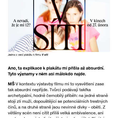
Jedna z verzí plakátu k filmu
V síti
Ano, ta explikace k plakátu mi přišla až absurdní.
Tyto významy v něm asi málokdo najde.
MŠ
V kontextu výstavby filmu mi to vysvětlení zase
tak absurdní nepřijde. Tvůrci podávají takřka
archetypální, hodně černobílý příběh: na jedné straně
stojí zlí muži, dopouštějící se potenciálních trestných
činů, a na druhé straně jsou nevinné dívky – oběti. Z
většiny scén není cítit příliš velká ambivalence, ani