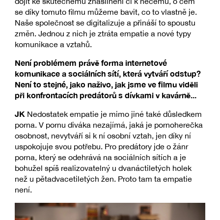
dojít ke skutečnému znásilnění či k něčemu, o čem
se díky tomuto filmu můžeme bavit, co to vlastně je.
Naše společnost se digitalizuje a přináší to spoustu
změn. Jednou z nich je ztráta empatie a nové typy
komunikace a vztahů.
Není problémem právě forma internetové
komunikace a sociálních sítí, která vytváří odstup?
Není to stejné, jako naživo, jak jsme ve filmu viděli
při konfrontacích predátorů s dívkami v kavárně...
JK
Nedostatek empatie je mimo jiné také důsledkem
porna. V pornu diváka nezajímá, jaká je pornoherečka
osobnost, nevytváří si k ní osobní vztah, jen díky ní
uspokojuje svou potřebu. Pro predátory jde o žánr
porna, který se odehrává na sociálních sítích a je
bohužel spíš realizovatelný u dvanáctiletých holek
než u pětadvacetiletých žen. Proto tam ta empatie
není.