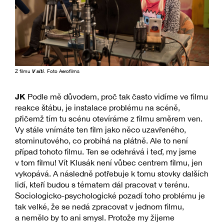
Z filmu
V síti
. Foto Aerofilms
JK
Podle mě důvodem, proč tak často vidíme ve filmu
reakce štábu, je instalace problému na scéně,
přičemž tím tu scénu otevíráme z filmu směrem ven.
Vy stále vnímáte ten film jako něco uzavřeného,
stominutového, co probíhá na plátně. Ale to není
případ tohoto filmu. Ten se odehrává i teď, my jsme
v tom filmu! Vít Klusák není vůbec centrem filmu, jen
vykopává. A následně potřebuje k tomu stovky dalších
lidí, kteří budou s tématem dál pracovat v terénu.
Sociologicko-psychologické pozadí toho problému je
tak velké, že se nedá zpracovat v jednom filmu,
a nemělo by to ani smysl. Protože my žijeme