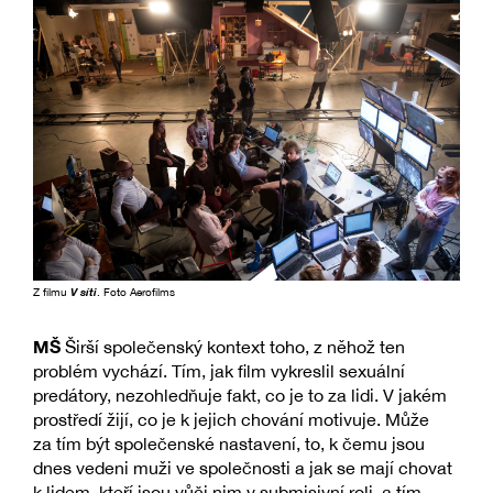
Z filmu
V síti
. Foto Aerofilms
MŠ
Širší společenský kontext toho, z něhož ten
problém vychází. Tím, jak film vykreslil sexuální
predátory, nezohledňuje fakt, co je to za lidi. V jakém
prostředí žijí, co je k jejich chování motivuje. Může
za tím být společenské nastavení, to, k čemu jsou
dnes vedeni muži ve společnosti a jak se mají chovat
k lidem, kteří jsou vůči nim v submisivní roli, a tím