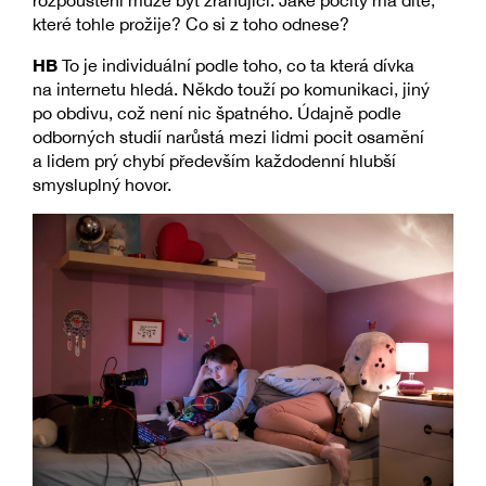
rozpouštění může být zraňující. Jaké pocity má dítě,
které tohle prožije? Co si z toho odnese?
HB
To je individuální podle toho, co ta která dívka
na internetu hledá. Někdo touží po komunikaci, jiný
po obdivu, což není nic špatného. Údajně podle
odborných studií narůstá mezi lidmi pocit osamění
a lidem prý chybí především každodenní hlubší
smysluplný hovor.