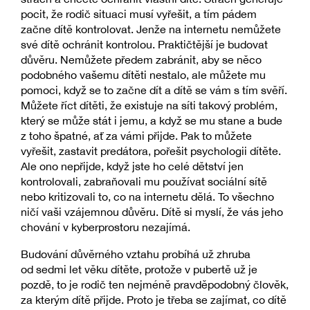
pocit, že rodič situaci musí vyřešit, a tím pádem
začne dítě kontrolovat. Jenže na internetu nemůžete
své dítě ochránit kontrolou. Praktičtější je budovat
důvěru. Nemůžete předem zabránit, aby se něco
podobného vašemu dítěti nestalo, ale můžete mu
pomoci, když se to začne dít a dítě se vám s tím svěří.
Můžete říct dítěti, že existuje na síti takový problém,
který se může stát i jemu, a když se mu stane a bude
z toho špatné, ať za vámi přijde. Pak to můžete
vyřešit, zastavit predátora, pořešit psychologii dítěte.
Ale ono nepřijde, když jste ho celé dětství jen
kontrolovali, zabraňovali mu používat sociální sítě
nebo kritizovali to, co na internetu dělá. To všechno
ničí vaši vzájemnou důvěru. Dítě si myslí, že vás jeho
chování v kyberprostoru nezajímá.
Budování důvěrného vztahu probíhá už zhruba
od sedmi let věku dítěte, protože v pubertě už je
pozdě, to je rodič ten nejméně pravděpodobný člověk,
za kterým dítě přijde. Proto je třeba se zajímat, co dítě