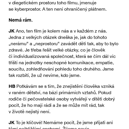
v diegetickém prostoru toho filmu, jmenuje
se kyberprostor. A ten není ohraničený plátnem.
Nemá rám.
JK
Ano, ten film je kolem nás a v každém z nás.
Jedna z velkých otázek dneška je, jak do tohoto
„nerámu“ a „neprostoru“ zavádět děti tak, aby to bylo
zdravé. Je třeba řešit velké otázky, co je člověk
či individualizovaná společnost, která se čím dál víc
tříští na jednotky neschopné komunikace, empatie,
soucitu, zohledňování pohledu toho druhého. Jsme
tak rozbití, že už nevíme, kdo jsme.
HB
Potkávám se s tím, že znejistění člověka vzniká
v raném dětství, na bázi primárních vztahů. Pokud
rodiče či pečovatelské osoby vytvářejí v dítěti dobrý
pocit, že ho mají rádi a že se může mít rád, tak
v životě nejistý není.
JK
To je klíčové! Nemáme pocit, že jsme přijati ani
těmi nejbližšími osobami. Žijeme navíc