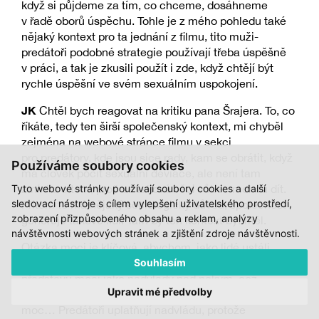
když si půjdeme za tím, co chceme, dosáhneme
v řadě oborů úspěchu. Tohle je z mého pohledu také
nějaký kontext pro ta jednání z filmu, tito muži-
predátoři podobné strategie používají třeba úspěšně
v práci, a tak je zkusili použít i zde, když chtějí být
rychle úspěšní ve svém sexuálním uspokojení.
JK
Chtěl bych reagovat na kritiku pana Šrajera. To, co
říkáte, tedy ten širší společenský kontext, mi chyběl
zejména na webové stránce filmu v sekci
pro predátory, kde jsou sice rady, kam se obrátit, když
Používáme soubory cookies
má člověk pocit sexuální deviace, ale není tam
Tyto webové stránky používají soubory cookies a další
zmínka o tom, proč se takové věci vůbec mohou dít.
sledovací nástroje s cílem vylepšení uživatelského prostředí,
Přitom to má nějaký sociologický důvod, společnost
zobrazení přizpůsobeného obsahu a reklam, analýzy
generuje takové lidi. Tam by ten kontext být měl.
návštěvnosti webových stránek a zjištění zdroje návštěvnosti.
Otázka moci je klíčová, abychom jako lidé ustáli
Souhlasím
digitalizaci společnosti. Máme bohužel zažitou
představu moci jako nadvlády nad někým, což
Upravit mé předvolby
podemílá schopnost člověka uvědomit si vlastní
moc… Predátoři uplatňují nadvládu, protože