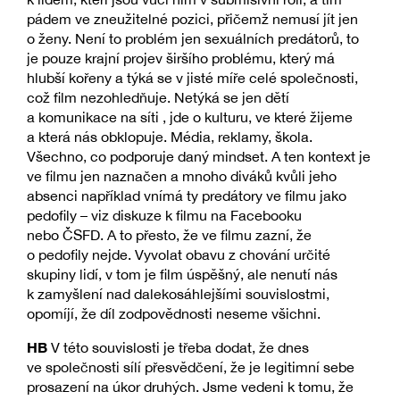
pádem ve zneužitelné pozici, přičemž nemusí jít jen
o ženy. Není to problém jen sexuálních predátorů, to
je pouze krajní projev širšího problému, který má
hlubší kořeny a týká se v jisté míře celé společnosti,
což film nezohledňuje. Netýká se jen dětí
a komunikace na síti , jde o kulturu, ve které žijeme
a která nás obklopuje. Média, reklamy, škola.
Všechno, co podporuje daný mindset. A ten kontext je
ve filmu jen naznačen a mnoho diváků kvůli jeho
absenci například vnímá ty predátory ve filmu jako
pedofily – viz diskuze k filmu na Facebooku
nebo ČSFD. A to přesto, že ve filmu zazní, že
o pedofily nejde. Vyvolat obavu z chování určité
skupiny lidí, v tom je film úspěšný, ale nenutí nás
k zamyšlení nad dalekosáhlejšími souvislostmi,
opomíjí, že díl zodpovědnosti neseme všichni.
HB
V této souvislosti je třeba dodat, že dnes
ve společnosti sílí přesvědčení, že je legitimní sebe
prosazení na úkor druhých. Jsme vedeni k tomu, že