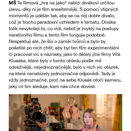
MŠ
Ta filmová „hra na jako“ nabízí divákovi určitou
úlevu, díky ní je film snesitelnější. S pomocí vtipných
momentů je udělán tak, aby se na něj dobře dívalo,
což je trochu paradoxní vzhledem k tématu. Diváka
tolik nevykolejí to, co vidí, neboť je zvyklý na postupy
narativního filmu a tento film funguje podobně.
Respektuji ale, že šlo o záměr tvůrců a bylo by
pošetilé po nich chtít, aby byl ten film experimentální
či pracoval víc s náznaky, jako to dělaly jiné filmy Víta
Klusáka, které byly v tomto ohledu podle mě
odvážnější, nejednoznačnější, bylo v nich víc otázek,
na které nenabízely jednoznačné odpovědi. Tady je
vždy jednoznačné, proč na sebe Klusák otočí kameru,
jaký cíl tím sleduje, kam nás chce dovést.