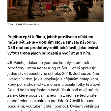
Z filmu
V síti
. Foto Aerofilms
Pojďme zpět k filmu, jehož pozitivním efektem
může být, že je v dobrém slova smyslu návodný.
Děti mohou predátory začít také lovit, jako tvůrci –
vyfotit třeba jejich přirození a vydírat je s ním.
JK
Existují dokonce youtube kanály, které trolí
predátory. Třeba kanál King of Soul, který spravuje
jedna dívka soustavně od roku 2018. Jednou za čas
uveřejní video, jak si dopisuje s nějakým chlapíkem,
který po ní chce fotky, a ona mu posílá fotky hřbitovů.
Dokud ho to nepřestane bavit. Youtubeři mají určité
žánry, které používají, a jedním z nich se teď určitě
stane trolení sexuálních predátorů. Chvíli to bude
populární, youtubeři chtějí pomoct. Ovšem většinou