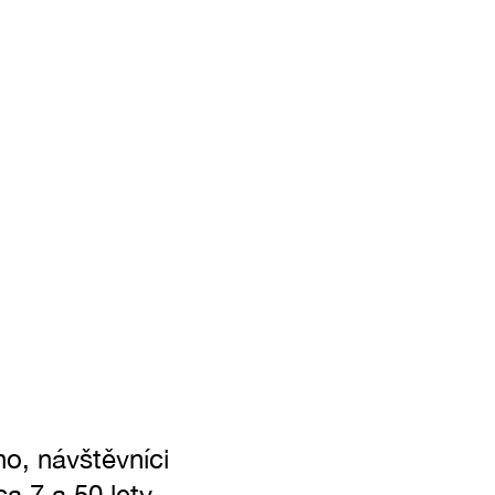
o, návštěvníci
a 7 a 50 lety.