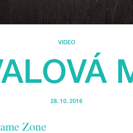
VIDEO
VALOVÁ 
28. 10. 2016
 Game Zone