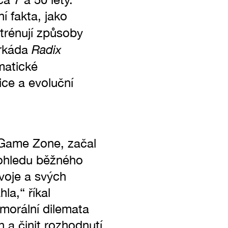
í fakta, jako
trénují způsoby
Radix
arkáda
matické
ice a evoluční
o Game Zone, začal
pohledu běžného
svoje a svých
la,“ říkal
morální dilemata
 a činit rozhodnutí