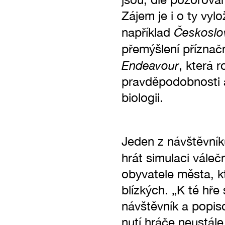
Zájem je i o ty vyl
Českoslo
například
přemýšlení příznač
Endeavour
, která 
pravděpodobnosti a 
biologii.
Jeden z návštěvník
hrát simulaci vále
obyvatele města, kt
blízkých. „K té hře 
návštěvník a popis
nutí hráče neustále