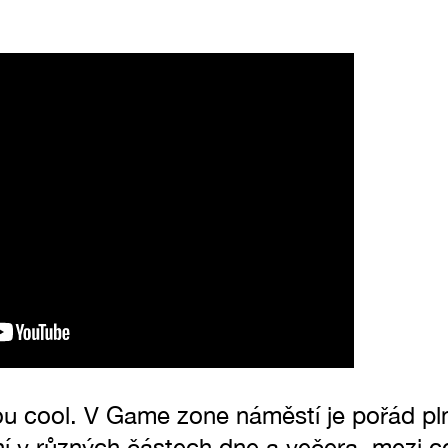
ou cool. V Game zone náměstí je pořád pln
í v různých částech dne a večera, mezi cc