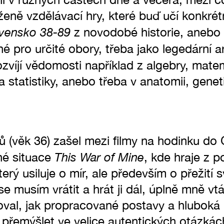
oženě vzdělávací hry, které buď učí konkrétn
vensko 38-89
z novodobé historie, anebo 
né pro určité obory, třeba jako legedární 
rozvíjí vědomosti například z algebry, mate
statistiky, anebo třeba v anatomii, genet
ů (věk 36) zašel mezi filmy na hodinku d
This War of Mine
čné situace
, kde hraje z 
erý usiluje o mír, ale především o přežití 
se musím vrátit a hrát ji dál, úplně mně vtáh
oval, jak propracované postavy a hluboká 
 přemýšlet ve velice autentických otázkách