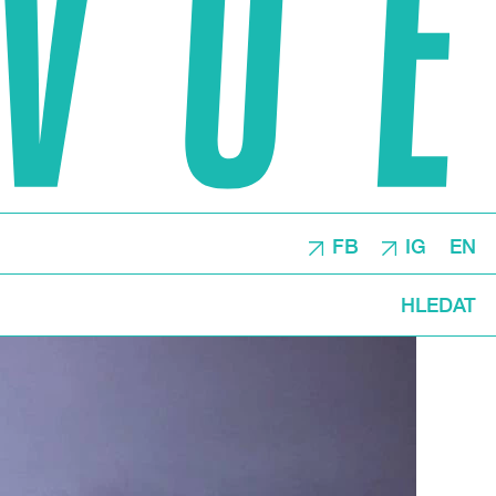
FB
IG
EN
HLEDAT