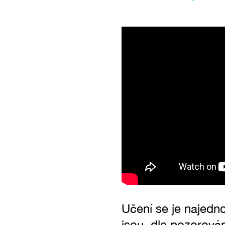
Učení se je najedn
jsou, dle pozorován