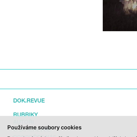
DOK.REVUE
RUBRIKY
AUTOŘI
Používáme soubory cookies
O DOK.REVUE