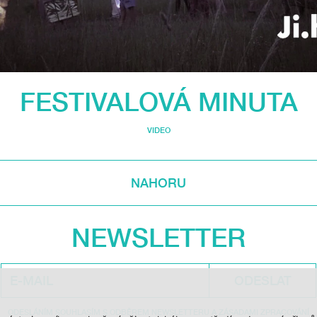
FESTIVALOVÁ MINUTA
VIDEO
NAHORU
NEWSLETTER
ODESLAT
ODESLÁNÍM SOUHLASÍM S ODBĚREM NEWSLETTERU A ZÁSADAMI ZPRACOVÁNÍ