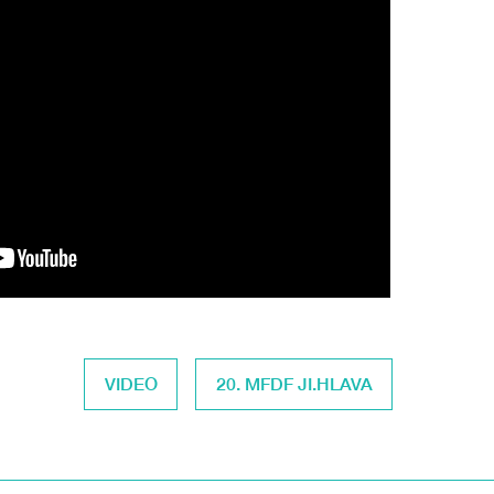
VIDEO
20. MFDF JI.HLAVA