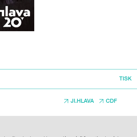
TISK
JI.HLAVA
CDF