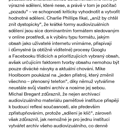
výrazné sdělení, které nese, a právě v tom je počítač
„pozadu“ – ve schopnosti kriticky vyhodnotit a vytvořit
hodnotné sdělení. Charlie Phillips říkal, „aniž by chtěl
znít dystopicky“, že krátké formy audiovizuálních
sdělení jsou sice dominantním formátem sledovaným
v online prostředí, a k výběru typu formátu, jakým
obsah jako uživatelé internetu vnímáme, přispívají
i důmyslné (a obtížně viditelné) procesy Googlu
a Facebooku třídících a prioritizujících vybraný obsah,
avšak určujícím faktorem tvorby obsahu nemohou být
pouze divácké návyky a aktuální chování. Mike
Hoolboom poukázal na „jeden přístroj, který změnil
všechno – přenosný telefon“, díky němuž vytváříme
neustále svůj vlastní archiv a nosíme jej sebou.
Michal Bregant zdůraznil, že nejen archivací
audiovizuálního materiálu paměťové instituce přispějí
k budoucí reflexi současnosti, ale především
zpřístupňováním, protože „sdílení je klíč“, zároveň
však zdůraznil, jak nemožné je pro jednu instituci
vytvářet archiv všeho audiovizuálního, co denně