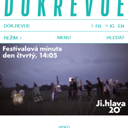
DOK.REVUE
FB
IG
EN
MENU
HLEDAT
REŽIM
VIDEO