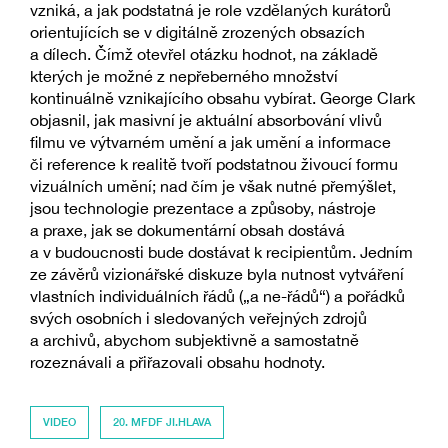
vzniká, a jak podstatná je role vzdělaných kurátorů
orientujících se v digitálně zrozených obsazích
a dílech. Čímž otevřel otázku hodnot, na základě
kterých je možné z nepřeberného množství
kontinuálně vznikajícího obsahu vybírat. George Clark
objasnil, jak masivní je aktuální absorbování vlivů
filmu ve výtvarném umění a jak umění a informace
či reference k realitě tvoří podstatnou živoucí formu
vizuálních umění; nad čím je však nutné přemýšlet,
jsou technologie prezentace a způsoby, nástroje
a praxe, jak se dokumentární obsah dostává
a v budoucnosti bude dostávat k recipientům. Jedním
ze závěrů vizionářské diskuze byla nutnost vytváření
vlastních individuálních řádů („a ne-řádů“) a pořádků
svých osobních i sledovaných veřejných zdrojů
a archivů, abychom subjektivně a samostatně
rozeznávali a přiřazovali obsahu hodnoty.
VIDEO
20. MFDF JI.HLAVA