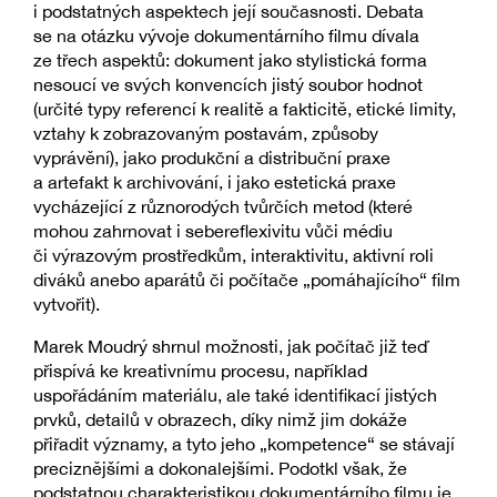
i podstatných aspektech její současnosti. Debata
se na otázku vývoje dokumentárního filmu dívala
ze třech aspektů: dokument jako stylistická forma
nesoucí ve svých konvencích jistý soubor hodnot
(určité typy referencí k realitě a fakticitě, etické limity,
vztahy k zobrazovaným postavám, způsoby
vyprávění), jako produkční a distribuční praxe
a artefakt k archivování, i jako estetická praxe
vycházející z různorodých tvůrčích metod (které
mohou zahrnovat i sebereflexivitu vůči médiu
či výrazovým prostředkům, interaktivitu, aktivní roli
diváků anebo aparátů či počítače „pomáhajícího“ film
vytvořit).
Marek Moudrý shrnul možnosti, jak počítač již teď
přispívá ke kreativnímu procesu, například
uspořádáním materiálu, ale také identifikací jistých
prvků, detailů v obrazech, díky nimž jim dokáže
přiřadit významy, a tyto jeho „kompetence“ se stávají
preciznějšími a dokonalejšími. Podotkl však, že
podstatnou charakteristikou dokumentárního filmu je