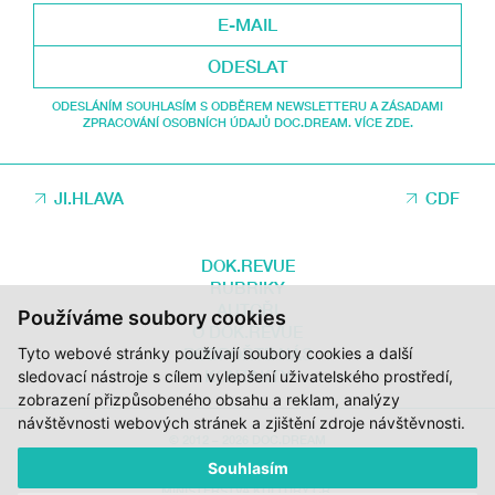
ODESLAT
ODESLÁNÍM SOUHLASÍM S ODBĚREM NEWSLETTERU A ZÁSADAMI
ZPRACOVÁNÍ OSOBNÍCH ÚDAJŮ DOC.DREAM. VÍCE ZDE.
JI.HLAVA
CDF
DOK.REVUE
RUBRIKY
AUTOŘI
Používáme soubory cookies
O DOK.REVUE
Tyto webové stránky používají soubory cookies a další
PODPOŘTE NÁS
KONTAKTY
sledovací nástroje s cílem vylepšení uživatelského prostředí,
zobrazení přizpůsobeného obsahu a reklam, analýzy
návštěvnosti webových stránek a zjištění zdroje návštěvnosti.
© 2012 – 2026 DOC.DREAM
Souhlasím
ZA PODPORY STÁTNÍHO FONDU KINEMATOGRAFIE, KRAJE VYSOČINA A
MINISTERSTVA KULTURY ČR.