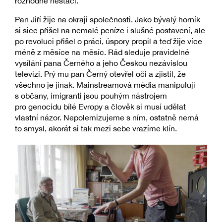
rozhodně nestačí.
Pan Jiří žije na okraji společnosti. Jako bývalý horník
si sice přišel na nemalé peníze i slušné postavení, ale
po revoluci přišel o práci, úspory propil a teď žije více
méně z měsíce na měsíc. Rád sleduje pravidelné
vysílání pana Černého a jeho Českou nezávislou
televizi. Prý mu pan Černý otevřel oči a zjistil, že
všechno je jinak. Mainstreamová média manipulují
s občany, imigranti jsou pouhým nástrojem
pro genocidu bílé Evropy a člověk si musí udělat
vlastní názor. Nepolemizujeme s ním, ostatně nemá
to smysl, akorát si tak mezi sebe vrazíme klín.