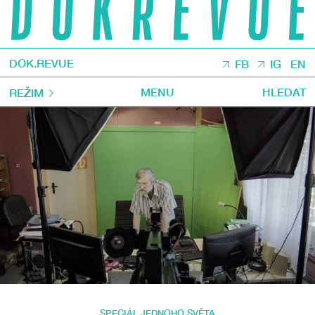
DOK.REVUE
FB
IG
EN
MENU
HLEDAT
REŽIM
SPECIÁL JEDNOHO SVĚTA