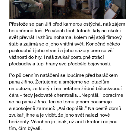
Přestože se pan Jiří před kamerou ostýchá, náš zájem
ho upřímně těší. Po všech těch letech, kdy se okolní
svět převrátil vzhůru nohama, kolem něj stojí filmový
štáb a zajímá se o jeho vnitřní svět. Konečně někdo
poslouchá i jeho strasti a jeho názory bere se vší
vážností do hry. I náš zvukař postupně ztrácí
předsudky a tupí hrany své předešlé bojovnosti.
Po půldenním natáčení se loučíme před baráčkem
pana Jiřího. Žertujeme a smějeme se letadlům
na obloze, za kterými se netáhne žádná běloskvoucí
čára – tedy jedovaté chemtrails. „Nepráší,” obracíme
se na pana Jiřího. Ten se tomu jenom pousměje
a spokojeně zamručí: „Asi doprášil.” Na cestě domů
zvukař jihne a je vidět, že jeho svět nalezl nové
horizonty. Všechno je jinak, už ani ti kreténi nejsou
tím, čím bývali.