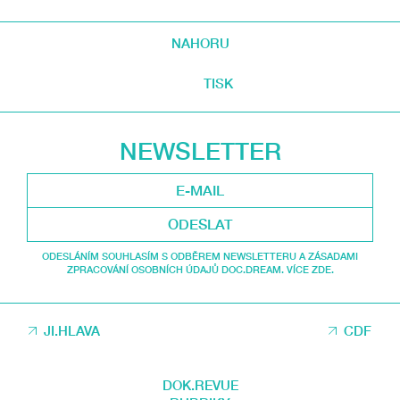
NAHORU
TISK
NEWSLETTER
ODESLAT
ODESLÁNÍM SOUHLASÍM S ODBĚREM NEWSLETTERU A ZÁSADAMI
ZPRACOVÁNÍ OSOBNÍCH ÚDAJŮ DOC.DREAM. VÍCE ZDE.
JI.HLAVA
CDF
DOK.REVUE