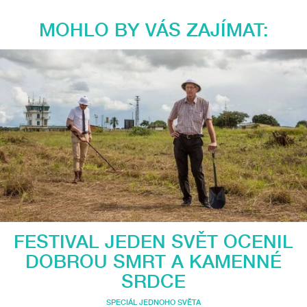
MOHLO BY VÁS ZAJÍMAT:
FESTIVAL JEDEN SVĚT OCENIL
DOBROU SMRT A KAMENNÉ
SRDCE
SPECIÁL JEDNOHO SVĚTA