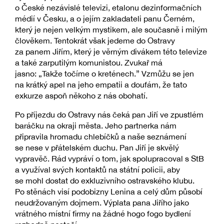
o České nezávislé televizi, etalonu dezinformačních
médií v Česku, a o jejím zakladateli panu Černém,
který je nejen velkým mystikem, ale současně i milým
člověkem. Tentokrát však jedeme do Ostravy
za panem Jiřím, který je věrným divákem této televize
a také zarputilým komunistou. Zvukař má
jasno: „Takže točíme o kreténech.” Vzmůžu se jen
na krátký apel na jeho empatii a doufám, že tato
exkurze aspoň někoho z nás obohatí.
Po příjezdu do Ostravy nás čeká pan Jiří ve zpustlém
baráčku na okraji města. Jeho partnerka nám
připravila hromadu chlebíčků a naše seznámení
se nese v přátelském duchu. Pan Jiří je skvělý
vypravěč. Rád vypráví o tom, jak spolupracoval s StB
a využíval svých kontaktů na státní policii, aby
se mohl dostat do exkluzivního ostravského klubu.
Po stěnách visí podobizny Lenina a celý dům působí
neudržovaným dojmem. Výplata pana Jiřího jako
vrátného místní firmy na žádné hogo fogo bydlení