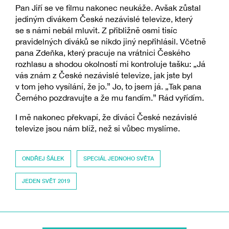
Pan Jiří se ve filmu nakonec neukáže. Avšak zůstal
jediným divákem České nezávislé televize, který
se s námi nebál mluvit. Z přibližně osmi tisíc
pravidelných diváků se nikdo jiný nepřihlásil. Včetně
pana Zdeňka, který pracuje na vrátnici Českého
rozhlasu a shodou okolností mi kontroluje tašku: „Já
vás znám z České nezávislé televize, jak jste byl
v tom jeho vysílání, že jo.” Jo, to jsem já. „Tak pana
Černého pozdravujte a že mu fandím.” Rád vyřídím.
I mě nakonec překvapí, že diváci České nezávislé
televize jsou nám blíž, než si vůbec myslíme.
ONDŘEJ ŠÁLEK
SPECIÁL JEDNOHO SVĚTA
JEDEN SVĚT 2019