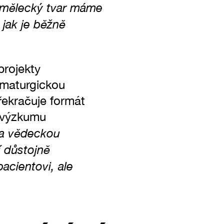
e umělecký tvar máme
 jak je běžně
projekty
amaturgickou
řekračuje formát
 výzkumu
 a vědeckou
í důstojně
pacientovi, ale