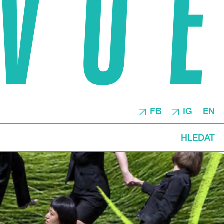
FB
IG
EN
HLEDAT