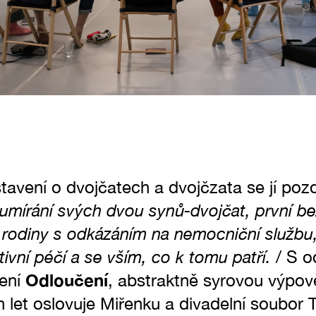
tavení o dvojčatech a dvojčzata se jí poz
umírání svých dvou synů-dvojčat, první bez 
rodiny s odkázáním na nemocniční službu,
tivní péčí a se vším, co k tomu patří.
/ S o
Odloučení
vení
, abstraktně syrovou výpov
 let oslovuje Miřenku a divadelní soubor 