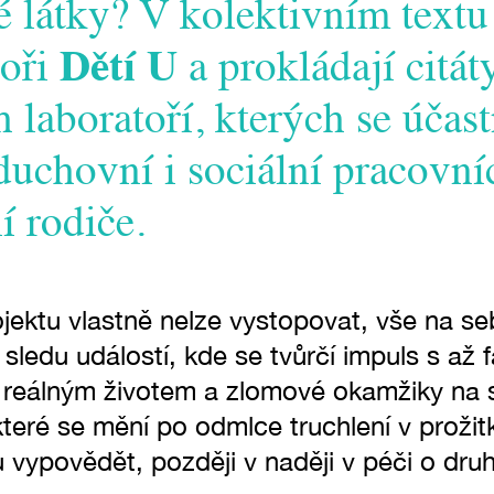
vé látky? V kolektivním textu 
toři
Dětí U
a prokládají citát
 laboratoří, kterých se účastn
duchovní i sociální pracovníc
í rodiče.
jektu vlastně nelze vystopovat, vše na se
e sledu událostí, kde se tvůrčí impuls s a
s reálným životem a zlomové okamžiky na 
 které se mění po odmlce truchlení v prožitk
 vypovědět, později v naději v péči o dru