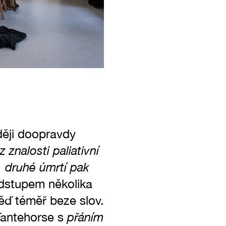
ději doopravdy
znalosti paliativní
 druhé úmrtí pak
dstupem několika
ěď téměř beze slov.
přáním
Tantehorse s