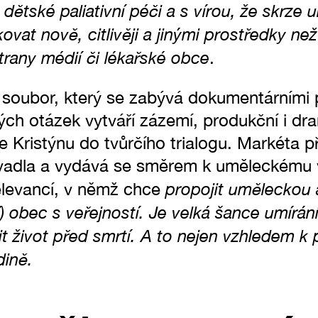
 dětské paliativní péči a s vírou, že skrz
vat nově, citlivěji a jinými prostředky než
rany médií či lékařské obce
.
í soubor, který se zabývá dokumentárními 
ých otázek vytváří zázemí, produkční i dr
e Kristýnu do tvůrčího trialogu. Markéta p
vadla a vydává se směrem k uměleckému
propojit uměleckou
elevancí, v němž chce
ní) obec s veřejností. Je velká šance umírán
it život před smrtí. A to nejen vzhledem k 
dině.