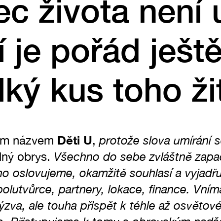
 života není 
í je pořád ješt
lký kus toho žit
Děti U
protože slova umírání s
ným názvem
,
Všechno do sebe zvláštně zapa
álný obrys.
o oslovujeme, okamžitě souhlasí a vyjadřu
olutvůrce, partnery, lokace, finance. Vní
ýzva, ale touha přispět k téhle až osvětové