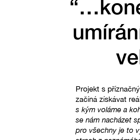
“…konec
umírán
ve
Projekt s příznač
začíná získávat re
s kým voláme a koh
se nám nacházet sp
pro všechny je to v