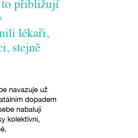
to přibližují
y
ili lékaři,
i, stejně
be navazuje už
ž fatálním dopadem
sebe nabalují
y kolektivní,
hé.