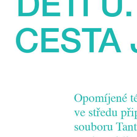
DĚTI U
CESTA 
Opomíjené té
ve středu př
souboru Tant