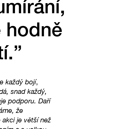
umírání,
ě hodně
í.”
e každý bojí
,
dá, snad každý,
je podporu. Daří
máme, že
 akci je větší než