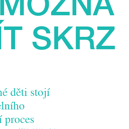
Á MOŽNÁ
ÍT SKRZ
 děti stojí
elního
í proces