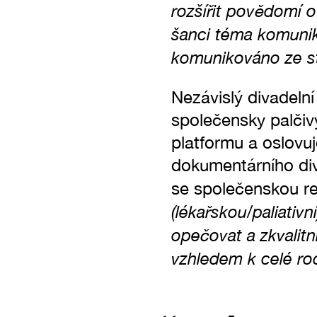
rozšířit povědomí o
šanci téma komuniko
komunikováno ze st
Nezávislý divadeln
společensky palčiv
platformu a oslovuj
dokumentárního di
se společenskou r
(lékařskou/paliativ
opečovat a zkvalitn
vzhledem k celé ro