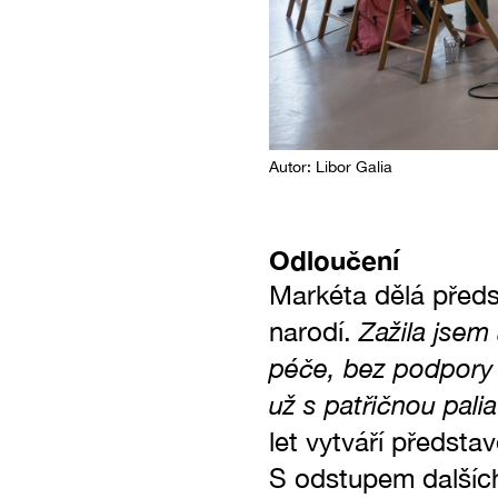
Autor: Libor Galia
Odloučení
Markéta dělá předs
Zažila jsem 
narodí.
péče, bez podpory 
už s patřičnou palia
let vytváří předsta
S odstupem dalších