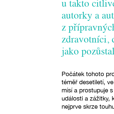
u takto citli
autorky a au
z přípravných
zdravotníci, 
jako pozůstal
Počátek tohoto pro
téměř desetiletí, v
mísí a prostupuje 
události a zážitky,
nejprve skrze touhu