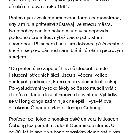
čínská smlouva z roku 1984.
Protestující zvolili mírumilovnou formu demonstrace,
kdy v míru a přátelství zůstávají ve středu města.
Na mnohdy násilné policejní útoky neodpovídají
podobnou brutalitou, nýbrž často policistům
i pomohou. Při silném lijáku jim dokonce půjčí deštník,
kterým se před pár hodinami bránili útokům pepřovým
sprejem.
"Do protestů se zapojují hlavně studenti, často
i studenti středních škol. Jsou si vědomi velice
špatných podmínek, které na ně v dospělosti čekají.
Po vystudování vysoké školy se často musejí vrátit
domů a splácet desetitisícové dluhy státu. Vyhlídky
se v Hongkongu zatím nijak nelepší," vysvětloval
s pokorou Číňanům vlastní Joseph Čcheng.
Profesor politologie hongkongské univerzity Joseph
Čcheng též pomáhal založit Občanskou stranu. Už
od 80. let je spojen s hongkongským demokratickým