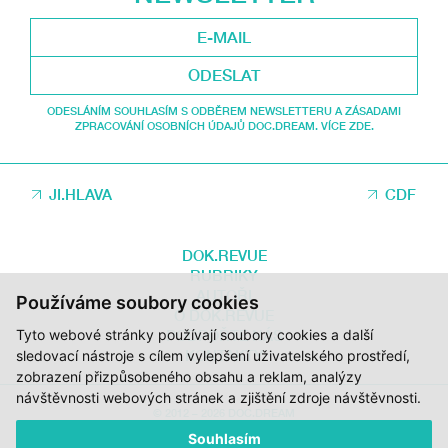
ODESLAT
ODESLÁNÍM SOUHLASÍM S ODBĚREM NEWSLETTERU A ZÁSADAMI
ZPRACOVÁNÍ OSOBNÍCH ÚDAJŮ DOC.DREAM. VÍCE ZDE.
JI.HLAVA
CDF
DOK.REVUE
RUBRIKY
AUTOŘI
Používáme soubory cookies
O DOK.REVUE
Tyto webové stránky používají soubory cookies a další
PODPOŘTE NÁS
KONTAKTY
sledovací nástroje s cílem vylepšení uživatelského prostředí,
zobrazení přizpůsobeného obsahu a reklam, analýzy
návštěvnosti webových stránek a zjištění zdroje návštěvnosti.
© 2012 – 2026 DOC.DREAM
Souhlasím
ZA PODPORY STÁTNÍHO FONDU KINEMATOGRAFIE, KRAJE VYSOČINA A