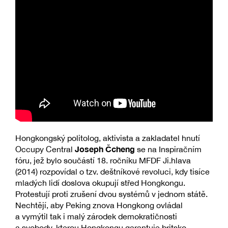
Hongkongský politolog, aktivista a zakladatel hnutí
Joseph Čcheng
Occupy Central
se na Inspiračním
fóru, jež bylo součástí 18. ročníku MFDF Ji.hlava
(2014) rozpovídal o tzv. deštníkové revoluci, kdy tisíce
mladých lidí doslova okupují střed Hongkongu.
Protestují proti zrušení dvou systémů v jednom státě.
Nechtějí, aby Peking znova Hongkong ovládal
a vymýtil tak i malý zárodek demokratičnosti
a svobody, kterou Hongkongu garantuje britsko-