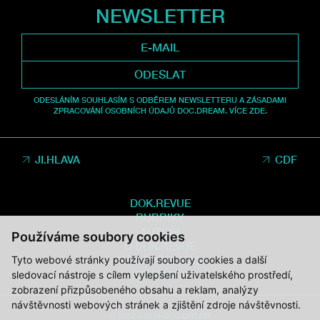
NEWSLETTER
ODESLAT
ODESLÁNÍM SOUHLASÍM S ODBĚREM NEWSLETTERU A ZÁSADAMI
ZPRACOVÁNÍ OSOBNÍCH ÚDAJŮ DOC.DREAM. VÍCE ZDE.
JI.HLAVA
CDF
DOK.REVUE
RUBRIKY
AUTOŘI
Používáme soubory cookies
O DOK.REVUE
Tyto webové stránky používají soubory cookies a další
PODPOŘTE NÁS
KONTAKTY
sledovací nástroje s cílem vylepšení uživatelského prostředí,
zobrazení přizpůsobeného obsahu a reklam, analýzy
návštěvnosti webových stránek a zjištění zdroje návštěvnosti.
© 2012 – 2026 DOC.DREAM