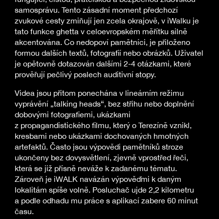
samosprávu. Tento zásadní moment předchozí
zvukové cesty zmiňují jen zcela okrajově, v iWalku je
tato funkce ghetta v celoevropském měřítku silně
akcentována. Co nedopoví pamětníci, je přiloženo
formou dalších textů, fotografií nebo obrázků. Uživatel
je opětovně dotazován dalšími 2-4 otázkami, které
prověřují pečlivý poslech auditivní stopy.
Videa jsou přitom ponechána v lineárním režimu
vyprávění „talking heads“, bez střihu nebo doplnění
dobovými fotografiemi, ukázkami
z propagandistického filmu, který o Terezíně vznikl,
kresbami nebo ukázkami dochovaných hmotných
artefaktů. Často jsou výpovědi pamětníků stroze
ukončeny bez dovysvětlení, zjevně vprostřed řeči,
která se již přísně neváže k zadanému tématu.
Zároveň je iWALK navázán výpověďmi k daným
lokalitám spíše volně. Posluchač ujde 2,2 kilometru
a podle odhadu mu práce s aplikací zabere 60 minut
času.