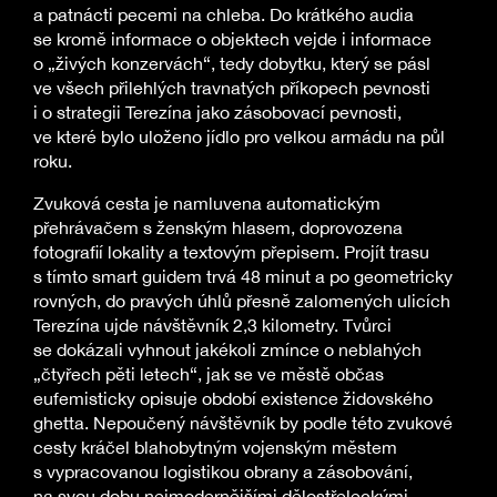
a patnácti pecemi na chleba. Do krátkého audia
se kromě informace o objektech vejde i informace
o „živých konzervách“, tedy dobytku, který se pásl
ve všech přilehlých travnatých příkopech pevnosti
i o strategii Terezína jako zásobovací pevnosti,
ve které bylo uloženo jídlo pro velkou armádu na půl
roku.
Zvuková cesta je namluvena automatickým
přehrávačem s ženským hlasem, doprovozena
fotografií lokality a textovým přepisem. Projít trasu
s tímto smart guidem trvá 48 minut a po geometricky
rovných, do pravých úhlů přesně zalomených ulicích
Terezína ujde návštěvník 2,3 kilometry. Tvůrci
se dokázali vyhnout jakékoli zmínce o neblahých
„čtyřech pěti letech“, jak se ve městě občas
eufemisticky opisuje období existence židovského
ghetta. Nepoučený návštěvník by podle této zvukové
cesty kráčel blahobytným vojenským městem
s vypracovanou logistikou obrany a zásobování,
na svou dobu nejmodernějšími dělostřeleckými