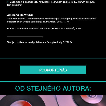
1)
Lachmann o palimpsestu mluví jako o „druhém zápisu textu, kterým prosvítá
text původní”.
Zmíněná literatura:
Tina Richardson. Assembling the Assemblage: Developing Schizocartography in
Support of an Urban Semiology. Humanities. 2017. 47(6).
Renate Lachmann. Memoria fantastika. Herrmann a synové, 2002.
______________________________
Text je rozšířenou verzí publikace v časopise Listy 02/2024.
PODPOŘTE NÁS
OD STEJNÉHO AUTORA: