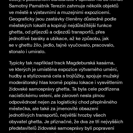
Samotný Památník Terezín zahrnuje několik objektů
ve městě s výstavními a muzejními expozicemi.
Geograficky jsou zastávky členěny důsledně podle
městských lokalit a kopírují nejdůležitější funkce
ghetta, od příjezdů a odjezdů transportů, přes
jednotlivé baráky a ubikace, až ke způsobu, jak
se v ghettu žilo, jedlo, tajně vyučovalo, pracovalo,
stonalo i umíralo.
Typicky tak například track Magdeburská kasárna,
ve kterých je umístěna expozice výtvarného umění,
hudby a stylizovaná cela s trojlůžky, spojuje mužský
moderátorský hlas kromě popisu lokace i vysvětlením
židovské samosprávy ghetta. Ta byla cele podřízena
nacistickému velení, ale zároveň nesla plnou
odpovědnost nejen za logistický chod přeplněného
městečka, ale také za jmenovité obsazení
jednotlivých transportů, největší hrozby všech
obyvatel ghetta. Je příznačné, že dva ze tří nejvyšších
představitelů židovské samosprávy byli popraveni