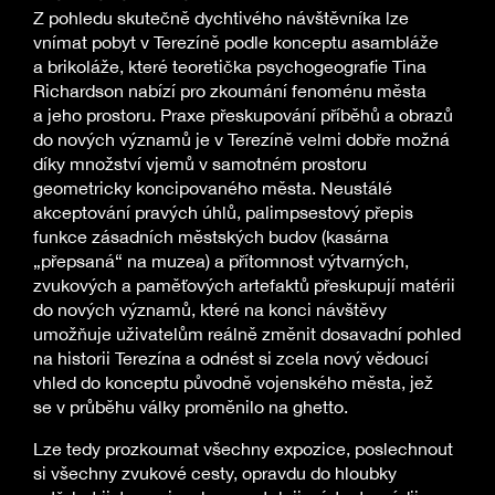
Z pohledu skutečně dychtivého návštěvníka lze
vnímat pobyt v Terezíně podle konceptu asambláže
a brikoláže, které teoretička psychogeografie Tina
Richardson nabízí pro zkoumání fenoménu města
a jeho prostoru. Praxe přeskupování příběhů a obrazů
do nových významů je v Terezíně velmi dobře možná
díky množství vjemů v samotném prostoru
geometricky koncipovaného města. Neustálé
akceptování pravých úhlů, palimpsestový přepis
funkce zásadních městských budov (kasárna
„přepsaná“ na muzea) a přítomnost výtvarných,
zvukových a paměťových artefaktů přeskupují matérii
do nových významů, které na konci návštěvy
umožňuje uživatelům reálně změnit dosavadní pohled
na historii Terezína a odnést si zcela nový vědoucí
vhled do konceptu původně vojenského města, jež
se v průběhu války proměnilo na ghetto.
Lze tedy prozkoumat všechny expozice, poslechnout
si všechny zvukové cesty, opravdu do hloubky