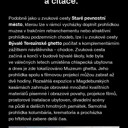
a citace.“
Staré pevnostní
Podobně jako u zvukové cesty
město
, kterou lze v rámci vycházky doplnit prohlídkou
muzea v trakčním retranchementu nebo atraktivní
prohlídkou podzemních chodeb, lze i u zvukové cesty
Bývalé Terezínské ghetto
počítat s komplementárním
zážitkem návštěvníka – chodce. Zvuková cesta
začíná a končí v budově bývalé školy, kde byla
ve válečných letech umístěna chlapecká ubytovna
a dnes je zde lokalizováno Muzeum ghetta. Jeho
prohlídka spolu s filmovou projekcí můžou zabrat až
dvě hodiny. Rozsáhlá expozice v Magdeburských
kasárnách zahrnuje obrovské množství kvalitních
materiálů písemné i obrazové povahy, projekce filmů,
prostorové instalace ubytoven, divadelní scény
na půdě a dalších hmotných památek. Samotná
prohlídka kolumbária, krematoria a procházka
po hřbitově zabere delší čas.