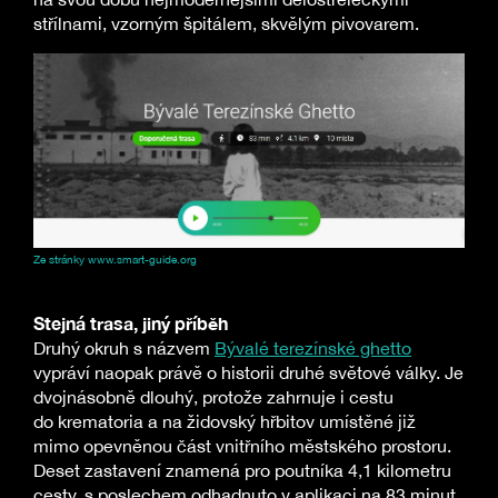
střílnami, vzorným špitálem, skvělým pivovarem.
Ze stránky www.smart-guide.org
Stejná trasa, jiný příběh
Druhý okruh s názvem
Bývalé terezínské ghetto
vypráví naopak právě o historii druhé světové války. Je
dvojnásobně dlouhý, protože zahrnuje i cestu
do krematoria a na židovský hřbitov umístěné již
mimo opevněnou část vnitřního městského prostoru.
Deset zastavení znamená pro poutníka 4,1 kilometru
cesty, s poslechem odhadnuto v aplikaci na 83 minut.