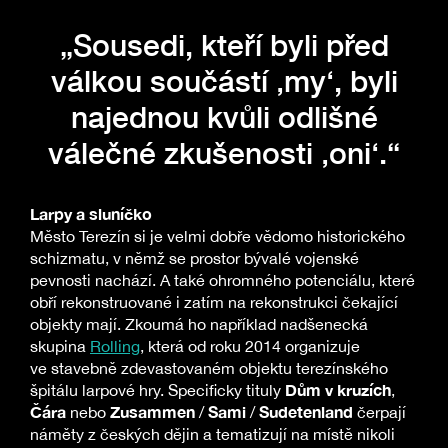
„Sousedi, kteří byli před
válkou součástí ‚my‘, byli
najednou kvůli odlišné
válečné zkušenosti ‚oni‘.“
Larpy a sluníčko
Město Terezín si je velmi dobře vědomo historického
schizmatu, v němž se prostor bývalé vojenské
pevnosti nachází. A také ohromného potenciálu, které
obří rekonstruované i zatím na rekonstrukci čekající
objekty mají. Zkoumá ho například nadšenecká
skupina
Rolling
, která od roku 2014 organizuje
ve stavebně zdevastovaném objektu terezínského
Dům v kruzích
špitálu larpové hry. Specificky tituly
,
Čára
Zusammen
Sami
Sudetenland
nebo
/
/
čerpají
náměty z českých dějin a tematizují na místě nikoli