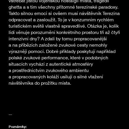
vstřebat jistou vojenskou nostalgii místa, tragédii
ghetta a s tím všechny přítomné terezínské paradoxy.
Takto silnou emoci si ovšem musí návštěvník Terezína
odpracovat a zasloužit. To je v konzumním rychlém
turistickém světě vlastně spravedlivé. Otázka je, kolik
lidí věnuje porozumění konkrétního prostoru tři až čtyři
intenzivní dny? A zdali by tomu propracovanější
a na příbězích založené zvukové cesty nemohly
výrazněji pomoci. Dobré příklady poskytují například
polské zvukové performance, které v podobných
situacích vychází z autentické atmosféry
a prostřednictvím zvukového ambientu
a propracovaných koláží usilují o silné vtažení
návštěvníka do prožitku místa.
---
Poznámky: