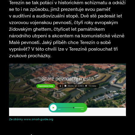
Terezín se tak potácí v historickém schizmatu a odráží
se to i na způsobu, jímž prezentuje svou paměť
v auditivní a audiovizuální stopě. Dvě stě padesát let
vzorovou vojenskou pevností, čtyři roky evropským
židovským ghettem, čtyřicet let památníkem
národního utrpení s akcentem na komunistické vězně
Malé pevnosti. Jaký příběh chce Terezín o sobě
vyprávět? V této chvíli lze v Terezíně poslouchat tři
zvukové procházky.
Ze stránky www.smart-guide.org