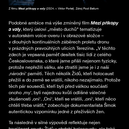
Z filmu
Mezi příkopy a valy
(2024, r. Viktor Portel). Zdroj Post Bellum
Mezi příkopy
Podobné ambice má výše zmíněný film
a valy
, který úsloví „město duchů“ tematizuje
v autorském voice-overu i v obrazové složce –
v dlouhých kontinuálních záběrech proletu dronu
v prázdných pravoúhlých ulicích Terezína. „V těchto
zdech je vepsaná paměť desítek tisíc lidí z celého
Československa, o které jsme přišli nejenom fyzicky,
protože nepřežili válku, ale ztratili jsme je i z naší
‚národní‘ paměti. Těch několik Židů, kteří holocaust
přežili a do země se vrátili, nikoho nezajímalo. Protože
těch pár sousedů, kteří byli před válkou součástí
onoho ‚my‘, byli najednou kvůli odlišné válečné
zkušenosti ‚oni‘. ‚Oni‘, kteří se vrátili, ‚oni‘, kteří něco
chtěli třeba vrátit,“ zobecňuje dokumentarista Šmok
autentickou vzpomínku jedné z přeživších žen.
Ta následně v silné výpovědi reflektuje nejen
tragičnost osudu Židů v období holocaustu, ale také