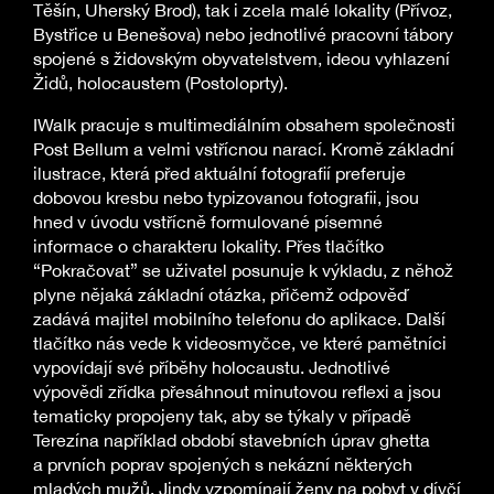
Těšín, Uherský Brod), tak i zcela malé lokality (Přívoz,
Bystřice u Benešova) nebo jednotlivé pracovní tábory
spojené s židovským obyvatelstvem, ideou vyhlazení
Židů, holocaustem (Postoloprty).
IWalk pracuje s multimediálním obsahem společnosti
Post Bellum a velmi vstřícnou narací. Kromě základní
ilustrace, která před aktuální fotografií preferuje
dobovou kresbu nebo typizovanou fotografii, jsou
hned v úvodu vstřícně formulované písemné
informace o charakteru lokality. Přes tlačítko
“Pokračovat” se uživatel posunuje k výkladu, z něhož
plyne nějaká základní otázka, přičemž odpověď
zadává majitel mobilního telefonu do aplikace. Další
tlačítko nás vede k videosmyčce, ve které pamětníci
vypovídají své příběhy holocaustu. Jednotlivé
výpovědi zřídka přesáhnout minutovou reflexi a jsou
tematicky propojeny tak, aby se týkaly v případě
Terezína například období stavebních úprav ghetta
a prvních poprav spojených s nekázní některých
mladých mužů. Jindy vzpomínají ženy na pobyt v dívčí