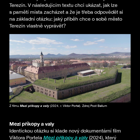
Terezín. V následujícím textu chci ukázat, jak lze
s pamětí místa zacházet a že je třeba odpovědět si
na základní otázku: jaký příběh chce o sobě město
Terezín vlastně vyprávět?
Z filmu
Mezi příkopy a valy
(2024, r. Viktor Portel). Zdroj Post Bellum
Mezi příkopy a valy
Identickou otázku si klade nový dokumentární film
Mezi příkopy a valy
Viktora Portela
(2024), který