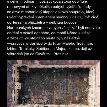
s celými rodinami, což zvuková stopa doplňuje
ruchovými efekty několika ostrých výstřelů. Jindy
se ozve mechanický klapot vlakové soupravy, který
uvádí vyprávění o neblahém symbolu vlaku, jímž Židé
do Terezína přijížděli a v nejbližší budově
Hamburských kasáren zvaných „šlojska“ byli neurvale
obírání o cokoli cenného, co mohli Němci ukrást
a zabavit. Ze stejného místa byly následně
vypravovány transporty do Rigy, Malého Trostince,
Izbice, Treblinky, Sobiboru a Majdanku, později už
výhradně jen do Osvětim – Březinka.