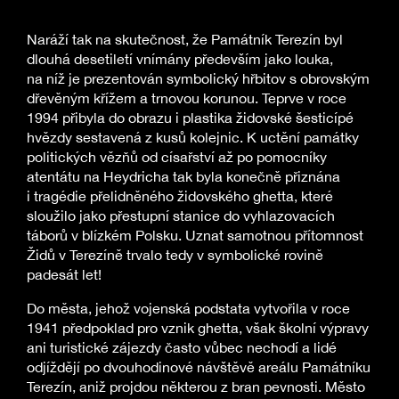
Naráží tak na skutečnost, že Památník Terezín byl
dlouhá desetiletí vnímány především jako louka,
na níž je prezentován symbolický hřbitov s obrovským
dřevěným křížem a trnovou korunou. Teprve v roce
1994 přibyla do obrazu i plastika židovské šesticípé
hvězdy sestavená z kusů kolejnic. K uctění památky
politických vězňů od císařství až po pomocníky
atentátu na Heydricha tak byla konečně přiznána
i tragédie přelidněného židovského ghetta, které
sloužilo jako přestupní stanice do vyhlazovacích
táborů v blízkém Polsku. Uznat samotnou přítomnost
Židů v Terezíně trvalo tedy v symbolické rovině
padesát let!
Do města, jehož vojenská podstata vytvořila v roce
1941 předpoklad pro vznik ghetta, však školní výpravy
ani turistické zájezdy často vůbec nechodí a lidé
odjíždějí po dvouhodinové návštěvě areálu Památníku
Terezín, aniž projdou některou z bran pevnosti. Město