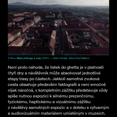
Z filmu
Mezi příkopy a valy
(2024, r. Viktor Portel). Zdroj Post Bellum
Není proto náhoda, že lístek do ghetta je v platnosti
čtyři dny a návštěvník může absolvovat jednotlivé
etapy trasy po částech. Jakkoli samotná zvuková
cesta obsahuje především faktografii a není emočně
nijak náročná, v kompletním zážitku představuje vždy
spíše nutnou expozici k silnému prezenčnímu,
fyzickému, haptickému a vizuálnímu zážitku
z návštěvy samotných expozic a v doteku s výtvarným
a audiovizuálním materiálem umístěným v muzeích.