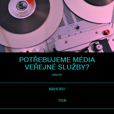
POTŘEBUJEME MÉDIA
VEŘEJNÉ SLUŽBY?
NÁZOR
NAHORU
TISK