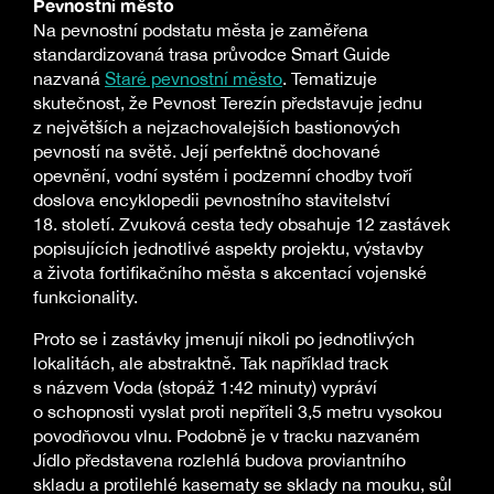
Pevnostní město
Na pevnostní podstatu města je zaměřena
standardizovaná trasa průvodce Smart Guide
nazvaná
Staré pevnostní město
. Tematizuje
skutečnost, že Pevnost Terezín představuje jednu
z největších a nejzachovalejších bastionových
pevností na světě. Její perfektně dochované
opevnění, vodní systém i podzemní chodby tvoří
doslova encyklopedii pevnostního stavitelství
18. století. Zvuková cesta tedy obsahuje 12 zastávek
popisujících jednotlivé aspekty projektu, výstavby
a života fortifikačního města s akcentací vojenské
funkcionality.
Proto se i zastávky jmenují nikoli po jednotlivých
lokalitách, ale abstraktně. Tak například track
s názvem Voda (stopáž 1:42 minuty) vypráví
o schopnosti vyslat proti nepříteli 3,5 metru vysokou
povodňovou vlnu. Podobně je v tracku nazvaném
Jídlo představena rozlehlá budova proviantního
skladu a protilehlé kasematy se sklady na mouku, sůl