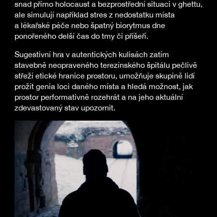
snad přímo holocaust a bezprostřední situaci v ghettu,
ale simulují například stres z nedostatku místa
a lékařské péče nebo špatný biorytmus dne
ponořeného delší čas do tmy či příšeří.
Sugestivní hra v autentických kulisách zatím
stavebně neopraveného terezínského špitálu pečlivě
střeží etické hranice prostoru, umožňuje skupině lidí
prožít genia loci daného místa a hledá možnost, jak
prostor performativně rozehrát a na jeho aktuální
zdevastovaný stav upozornit.