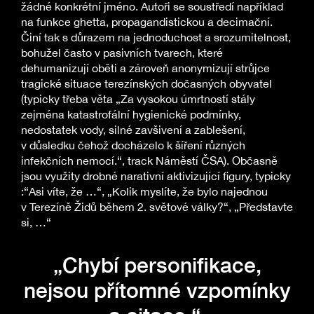
žádné konkrétní jméno. Autoři se soustředí například
na funkce ghetta, propagandistickou a decimační.
Činí tak s důrazem na jednoduchost a srozumitelnost,
bohužel často v pasivních tvarech, které
dehumanizují oběti a zároveň anonymizují strůjce
tragické situace terezínských dočasných obyvatel
(typicky třeba věta „Za vysokou úmrtností stály
zejména katastrofální hygienické podmínky,
nedostatek vody, silné zavšivení a zablešení,
v důsledku čehož docházelo k šíření různých
infekčních nemocí.“, track Náměstí ČSA). Občasně
jsou využity drobné narativní aktivizující figury, typicky
:“Asi víte, že …“, „Kolik myslíte, že bylo najednou
v Terezíně Židů během 2. světové války?“, „Představte
si, …“
„Chybí personifikace,
nejsou přítomné vzpomínky