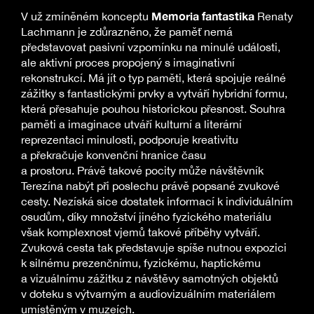
Memoria fantastika
V už zmíněném konceptu
Renaty
Lachmann je zdůrazněno, že paměť nemá
představovat pasivní vzpomínku na minulé události,
ale aktivní proces propojený s imaginativní
rekonstrukcí. Má jít o typ paměti, která spojuje reálné
zážitky s fantastickými prvky a vytváří hybridní formu,
která přesahuje pouhou historickou přesnost. Souhra
paměti a imaginace utváří kulturní a literární
reprezentaci minulosti, podporuje kreativitu
a překračuje konvenční hranice času
a prostoru. Právě takové pocity může návštěvník
Terezína nabýt při poslechu právě popsané zvukové
cesty. Nezíská sice dostatek informací k individuálním
osudům, díky množství jiného fyzického materiálu
však komplexnost vjemů takové příběhy vytváří.
Zvuková cesta tak představuje spíše nutnou expozici
k silnému prezenčnímu, fyzickému, haptickému
a vizuálnímu zážitku z návštěvy samotných objektů
v doteku s výtvarným a audiovizuálním materiálem
umístěným v muzeích.