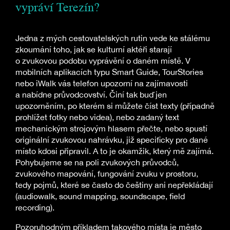
vypráví Terezín?
Jedna z mých cestovatelských rutin vede ke stálému
zkoumání toho, jak se kulturní aktéři starají
o zvukovou podobu vyprávění o daném místě. V
mobilních aplikacích typu Smart Guide, TourStories
nebo iWalk vás telefon upozorní na zajímavosti
a nabídne průvodcovství. Činí tak buď jen
upozorněním, po kterém si můžete číst texty (případně
prohlížet fotky nebo videa), nebo zadaný text
mechanickým strojovým hlasem přečte, nebo spustí
originální zvukovou nahrávku, již specificky pro dané
místo kdosi připravil. A to je okamžik, který mě zajímá.
Pohybujeme se na poli zvukových průvodců,
zvukového mapování, fungování zvuku v prostoru,
tedy pojmů, které se často do češtiny ani nepřekládají
(audiowalk, sound mapping, soundscape, field
recording).
Pozoruhodným příkladem takového místa je město