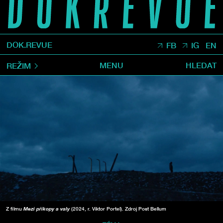
DOK.REVUE
FB
IG
EN
MENU
HLEDAT
REŽIM
Z filmu
Mezi příkopy a valy
(2024, r. Viktor Portel). Zdroj Post Bellum