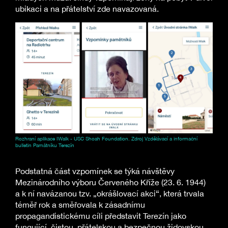
ubikaci a na přátelství zde navazovaná.
Rozhraní aplikace IWalk - USC Shoah Foundation. Zdroj Vzdělávací a informační
bulletin Památníku Terezín
Podstatná část vzpomínek se týká návštěvy
Mezinárodního výboru Červeného Kříže (23. 6. 1944)
a k ní navázanou tzv. „okrášlovací akci“, která trvala
téměř rok a směřovala k zásadnímu
propagandistickému cíli představit Terezín jako
fungující, čistou, přátelskou a bezpečnou židovskou