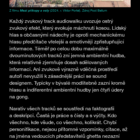
Z filmu
Mezi příkopy a valy
(2024, r. Viktor Portel). Zdroj Post Bellum
Každý zvukový track audiowalku uvozuje ostrý
zvukový efekt, který evokuje máchnutí kosou. Lidský
hlas s občasnými nádechy je oproti mechanickému
hlasu předčítače vřelejší a emotivněji zpřístupňující
informace. Téměř po celou dobu maximálně
dvouminutových tracků zní jemná ambientní hudba,
která relativně zjemňuje dosah sdělovaných
informací. Ani zvukově výrazně vděčná prostředí
autoři nevyužili k zásadnější práci se sound
designem. Typicky v bývalé modlitebně zazní kromě
hlasu a indiferentní ambientní hudby jen čtyři údery
na gong.
Narativ všech tracků se soustředí na faktografii
a deskripci. Častá je práce s čísly a s výčty. Kdo
všechno, kde všude, co všechno, kolikrát. Chybí
personifikace, nejsou přítomné vzpomínky, citace, až
na jména vedoucích představitelů ghetta nezazní