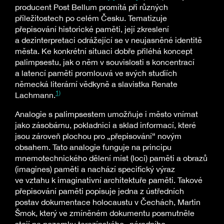
producent Post Bellum promítá při různých
příležitostech po celém Česku. Tematizuje
přepisování historické paměti, její zkreslení
a dezinterpretaci odrážející se v neujasněné identitě
města. Ke konkrétní situaci dobře přiléhá koncept
palimpsestu, jak o něm v souvislosti s koncentrací
a latencí paměti promlouvá ve svých studiích
německá literární vědkyně a slavistka Renate
1)
Lachmann.
Analogie s palimpsestem umožňuje i město vnímat
jako zásobárnu, pokladnici a sklad informací, které
jsou zároveň plochou pro „přepisování“ novým
obsahem. Tato analogie funguje na principu
mnemotechnického dělení míst (loci) paměti a obrazů
(imagines) paměti a nachází specifický výraz
ve vztahu k imaginativní architektuře paměti. Takové
přepisování paměti popisuje jedna z ústředních
postav dokumentace holocaustu v Čechách, Martin
Šmok, který ve zmíněném dokumentu posmutněle
stojí na pozemku terezínského „národního