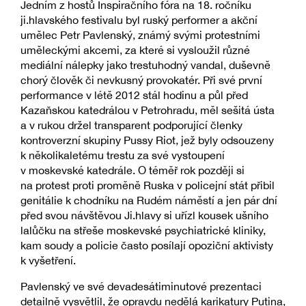
Jedním z hostů Inspiračního fóra na 18. ročníku
ji.hlavského festivalu byl ruský performer a akční
umělec Petr Pavlenský, známý svými protestními
uměleckými akcemi, za které si vysloužil různé
mediální nálepky jako trestuhodný vandal, duševně
chorý člověk či nevkusný provokatér. Při své první
performance v létě 2012 stál hodinu a půl před
Kazaňskou katedrálou v Petrohradu, měl sešitá ústa
a v rukou držel transparent podporující členky
kontroverzní skupiny Pussy Riot, jež byly odsouzeny
k několikaletému trestu za své vystoupení
v moskevské katedrále. O téměř rok později si
na protest proti proměně Ruska v policejní stát přibil
genitálie k chodníku na Rudém náměstí a jen pár dní
před svou návštěvou Ji.hlavy si uřízl kousek ušního
lalůčku na střeše moskevské psychiatrické kliniky,
kam soudy a policie často posílají opoziční aktivisty
k vyšetření.
Pavlenský ve své devadesátiminutové prezentaci
detailně vysvětlil, že opravdu nedělá karikatury Putina,