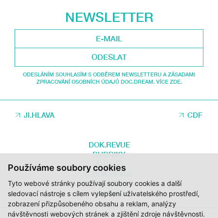
NEWSLETTER
ODESLAT
ODESLÁNÍM SOUHLASÍM S ODBĚREM NEWSLETTERU A ZÁSADAMI
ZPRACOVÁNÍ OSOBNÍCH ÚDAJŮ DOC.DREAM. VÍCE ZDE.
JI.HLAVA
CDF
DOK.REVUE
RUBRIKY
AUTOŘI
Používáme soubory cookies
O DOK.REVUE
Tyto webové stránky používají soubory cookies a další
PODPOŘTE NÁS
KONTAKTY
sledovací nástroje s cílem vylepšení uživatelského prostředí,
zobrazení přizpůsobeného obsahu a reklam, analýzy
návštěvnosti webových stránek a zjištění zdroje návštěvnosti.