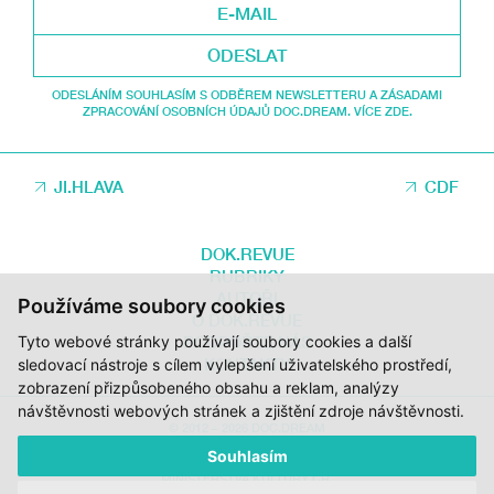
ODESLAT
ODESLÁNÍM SOUHLASÍM S ODBĚREM NEWSLETTERU A ZÁSADAMI
ZPRACOVÁNÍ OSOBNÍCH ÚDAJŮ DOC.DREAM. VÍCE ZDE.
JI.HLAVA
CDF
DOK.REVUE
RUBRIKY
AUTOŘI
Používáme soubory cookies
O DOK.REVUE
Tyto webové stránky používají soubory cookies a další
PODPOŘTE NÁS
KONTAKTY
sledovací nástroje s cílem vylepšení uživatelského prostředí,
zobrazení přizpůsobeného obsahu a reklam, analýzy
návštěvnosti webových stránek a zjištění zdroje návštěvnosti.
© 2012 – 2026 DOC.DREAM
Souhlasím
ZA PODPORY STÁTNÍHO FONDU KINEMATOGRAFIE, KRAJE VYSOČINA A
MINISTERSTVA KULTURY ČR.